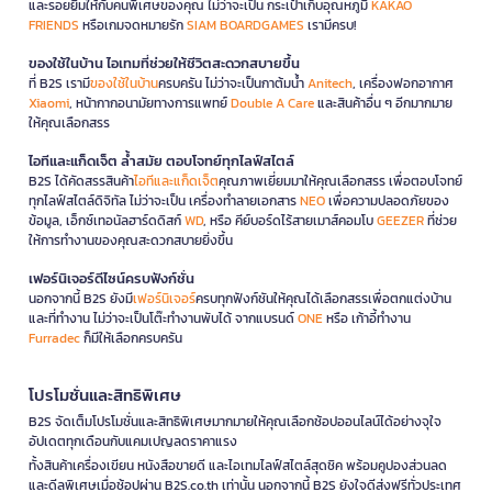
และรอยยิ้มให้กับคนพิเศษของคุณ ไม่ว่าจะเป็น กระเป๋าเก็บอุณหภูมิ
KAKAO
FRIENDS
หรือเกมจดหมายรัก
SIAM BOARDGAMES
เรามีครบ!
ของใช้ในบ้าน ไอเทมที่ช่วยให้ชีวิตสะดวกสบายขึ้น
ที่ B2S เรามี
ของใช้ในบ้าน
ครบครัน ไม่ว่าจะเป็นกาต้มน้ำ
Anitech
, เครื่องฟอกอากาศ
Xiaomi
, หน้ากากอนามัยทางการแพทย์
Double A Care
และสินค้าอื่น ๆ อีกมากมาย
ให้คุณเลือกสรร
ไอทีและแก็ดเจ็ต ล้ำสมัย ตอบโจทย์ทุกไลฟ์สไตล์
B2S ได้คัดสรรสินค้า
ไอทีและแก็ดเจ็ต
คุณภาพเยี่ยมมาให้คุณเลือกสรร เพื่อตอบโจทย์
ทุกไลฟ์สไตล์ดิจิทัล ไม่ว่าจะเป็น เครื่องทำลายเอกสาร
NEO
เพื่อความปลอดภัยของ
ข้อมูล, เอ็กซ์เทอนัลฮาร์ดดิสก์
WD
, หรือ คีย์บอร์ดไร้สายเมาส์คอมโบ
GEEZER
ที่ช่วย
ให้การทำงานของคุณสะดวกสบายยิ่งขึ้น
เฟอร์นิเจอร์ดีไซน์ครบฟังก์ชั่น
นอกจากนี้ B2S ยังมี
เฟอร์นิเจอร์
ครบทุกฟังก์ชันให้คุณได้เลือกสรรเพื่อตกแต่งบ้าน
และที่ทำงาน ไม่ว่าจะเป็นโต๊ะทำงานพับได้ จากแบรนด์
ONE
หรือ เก้าอี้ทำงาน
Furradec
ก็มีให้เลือกครบครัน
โปรโมชั่นและสิทธิพิเศษ
B2S จัดเต็มโปรโมชั่นและสิทธิพิเศษมากมายให้คุณเลือกช้อปออนไลน์ได้อย่างจุใจ
อัปเดตทุกเดือนกับแคมเปญลดราคาแรง
ทั้งสินค้าเครื่องเขียน หนังสือขายดี และไอเทมไลฟ์สไตล์สุดชิค พร้อมคูปองส่วนลด
และดีลพิเศษเมื่อช้อปผ่าน B2S.co.th เท่านั้น นอกจากนี้ B2S ยังใจดีส่งฟรีทั่วประเทศ