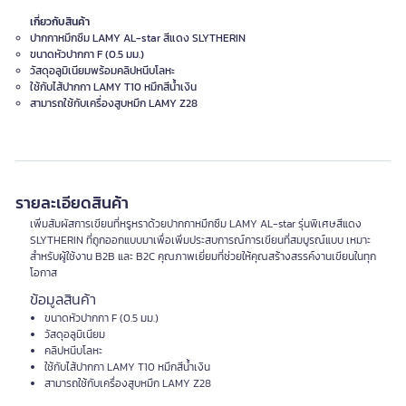
เกี่ยวกับสินค้า
ปากกาหมึกซึม LAMY AL-star สีแดง SLYTHERIN
ขนาดหัวปากกา F (0.5 มม.)
วัสดุอลูมิเนียมพร้อมคลิปหนีบโลหะ
ใช้กับไส้ปากกา LAMY T10 หมึกสีน้ำเงิน
สามารถใช้กับเครื่องสูบหมึก LAMY Z28
รายละเอียดสินค้า
เพิ่มสัมผัสการเขียนที่หรูหราด้วยปากกาหมึกซึม LAMY AL-star รุ่นพิเศษสีแดง
SLYTHERIN ที่ถูกออกแบบมาเพื่อเพิ่มประสบการณ์การเขียนที่สมบูรณ์แบบ เหมาะ
สำหรับผู้ใช้งาน B2B และ B2C คุณภาพเยี่ยมที่ช่วยให้คุณสร้างสรรค์งานเขียนในทุก
โอกาส
ข้อมูลสินค้า
ขนาดหัวปากกา F (0.5 มม.)
วัสดุอลูมิเนียม
คลิปหนีบโลหะ
ใช้กับไส้ปากกา LAMY T10 หมึกสีน้ำเงิน
สามารถใช้กับเครื่องสูบหมึก LAMY Z28