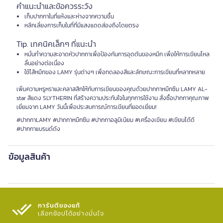
คำแนะนำและข้อควรระวัง
เก็บปากกาในที่แห้งและห่างจากความชื้น
หลีกเลี่ยงการเก็บในที่ที่มีแสงแดดส่องถึงโดยตรง
Tip. เทคนิคเล็กๆ ที่แนะนำ
หมั่นทำความสะอาดหัวปากกาเพื่อป้องกันการอุดตันของหมึก เพื่อให้การเขียนไหล
ลื่นอย่างต่อเนื่อง
ใช้ไส้หมึกของ LAMY รุ่นต่างๆ เพื่อทดลองสีและลักษณะการเขียนที่หลากหลาย
เพิ่มความหรูหราและคลาสสิกให้กับการเขียนของคุณด้วยปากกาหมึกซึม LAMY AL-
star สีแดง SLYTHERIN ที่สร้างความประทับใจในทุกการใช้งาน สั่งซื้อปากกาคุณภาพ
เยี่ยมจาก LAMY วันนี้เพื่อประสบการณ์การเขียนที่ยอดเยี่ยม!
#ปากกาLAMY #ปากกาหมึกซึม #ปากกาอลูมิเนียม #เครื่องเขียน #เขียนได้ดี
#ปากกาแบรนด์ดัง
ข้อมูลสินค้า
การันตีของแท้
เลือกช้อปได้อย่างมั่นใจ​