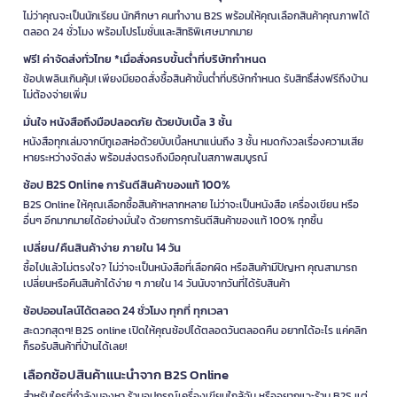
ไม่ว่าคุณจะเป็นนักเรียน นักศึกษา คนทำงาน B2S พร้อมให้คุณเลือกสินค้าคุณภาพได้
ตลอด 24 ชั่วโมง พร้อมโปรโมชั่นและสิทธิพิเศษมากมาย
ฟรี! ค่าจัดส่งทั่วไทย *เมื่อสั่งครบขั้นต่ำที่บริษัทกำหนด
ช้อปเพลินเกินคุ้ม! เพียงมียอดสั่งซื้อสินค้าขั้นต่ำที่บริษัทกำหนด รับสิทธิ์ส่งฟรีถึงบ้าน
ไม่ต้องจ่ายเพิ่ม
มั่นใจ หนังสือถึงมือปลอดภัย ด้วยบับเบิ้ล 3 ชั้น
หนังสือทุกเล่มจากบีทูเอสห่อด้วยบับเบิ้ลหนาแน่นถึง 3 ชั้น หมดกังวลเรื่องความเสีย
หายระหว่างจัดส่ง พร้อมส่งตรงถึงมือคุณในสภาพสมบูรณ์
ช้อป B2S Online การันตีสินค้าของแท้ 100%
B2S Online ให้คุณเลือกซื้อสินค้าหลากหลาย ไม่ว่าจะเป็นหนังสือ เครื่องเขียน หรือ
อื่นๆ อีกมากมายได้อย่างมั่นใจ ด้วยการการันตีสินค้าของแท้ 100% ทุกชิ้น
เปลี่ยน/คืนสินค้าง่าย ภายใน 14 วัน
ซื้อไปแล้วไม่ตรงใจ? ไม่ว่าจะเป็นหนังสือที่เลือกผิด หรือสินค้ามีปัญหา คุณสามารถ
เปลี่ยนหรือคืนสินค้าได้ง่าย ๆ ภายใน 14 วันนับจากวันที่ได้รับสินค้า
ช้อปออนไลน์ได้ตลอด 24 ชั่วโมง ทุกที่ ทุกเวลา
สะดวกสุดๆ! B2S online เปิดให้คุณช้อปได้ตลอดวันตลอดคืน อยากได้อะไร แค่คลิก
ก็รอรับสินค้าที่บ้านได้เลย!
เลือกช้อปสินค้าแนะนำจาก B2S Online
สำหรับใครที่กำลังมองหา ร้านอุปกรณ์เครื่องเขียนใกล้ฉัน หรืออยากแวะร้าน B2S แต่