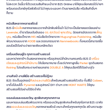
ไม่สะดวก วันนี้เราได้รวบรวมสินค้าแนะนำจาก B2S Online มาให้คุณเลือกสรรได้ง่ายๆ
พร้อมตอบโจทย์ทุกไลฟ์สไตล์ ไม่ว่าคุณจะมองหา ร้านขายหนังสือ หรือสินค้าอื่นๆ
ก็ตาม
หนังสือหลากหลายสไตล์
B2S มี
หนังสือ
หลากหลายแนวจากสำนักพิมพ์ชั้นนำ ไม่ว่าจะเป็นนิยายยอดนิยมอย่าง
Lavender
, ตำราเรียนเข้มข้นของ
ดร. ศุภวัฒน์ พุกเจริญ
, นิตยสารอัปเดตจาก
เพ็ญ
บุญ
, หนังสือเด็กจาก
MIS
หนังสือจิตวิทยาจาก
Mugunghwa Publishing
, หนังสือ
พัฒนาตนเองจาก
KOOB
และวรรณกรรมจาก
Nanmeebooks
ทั้งหมดนี้สามารถซื้อ
ออนไลน์ได้อย่างง่ายดายเพียงคลิกเดียว
เครื่องเขียนคู่ใจ ทุกการสร้างสรรค์
มองหาปากกาดีๆ ดินสอหลากหลาย หรืออุปกรณ์สำนักงานครบครัน B2S มี
เครื่อง
เขียนและอุปกรณ์สำนักงาน
ให้เลือกมากมาย ตั้งแต่ปากกาลูกลื่น
Parker
ชุดดินสอกด
Rotring
ไปจนถึงกระดาษถ่ายเอกสาร
DOUBLE A
ให้คุณเลือกใช้ได้อย่างจุใจ
งานศิลป์ งานฝีมือ สร้างสรรค์ไม่รู้จบ
B2S จัดเต็มอุปกรณ์
ศิลปะและงานฝีมือ
สำหรับคนสร้างสรรค์ตัวจริง ทั้งสีไม้
Colleen
,
ขาตั้งไม้บนโต๊ะ
Pyramid
และอุปกรณ์ DIY ต่างๆ จาก
MONT MARTE
ให้คุณ
สร้างสรรค์ได้อย่างไร้ขีดจำกัด
ของเล่นและของขวัญ สุดพิเศษทุกเทศกาล
มองหาของเล่นเสริมพัฒนาการ หรือของขวัญสุดพิเศษสำหรับทุกโอกาส B2S เราคัด
สรร
ของเล่นและของขวัญ
หลากหลายสไตล์ เหมาะสำหรับทุกเพศทุกวัย สร้างความสุข