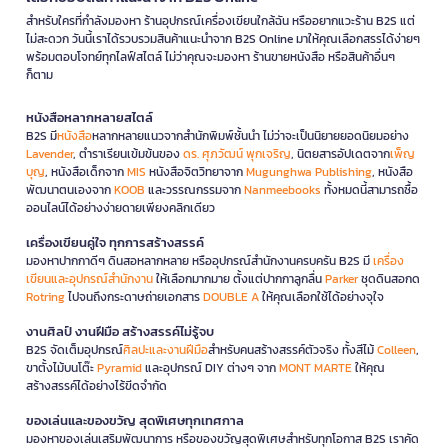
สำหรับใครที่กำลังมองหา ร้านอุปกรณ์เครื่องเขียนใกล้ฉัน หรืออยากแวะร้าน B2S แต่
ไม่สะดวก วันนี้เราได้รวบรวมสินค้าแนะนำจาก B2S Online มาให้คุณเลือกสรรได้ง่ายๆ
พร้อมตอบโจทย์ทุกไลฟ์สไตล์ ไม่ว่าคุณจะมองหา ร้านขายหนังสือ หรือสินค้าอื่นๆ
ก็ตาม
หนังสือหลากหลายสไตล์
B2S มี
หนังสือ
หลากหลายแนวจากสำนักพิมพ์ชั้นนำ ไม่ว่าจะเป็นนิยายยอดนิยมอย่าง
Lavender
, ตำราเรียนเข้มข้นของ
ดร. ศุภวัฒน์ พุกเจริญ
, นิตยสารอัปเดตจาก
เพ็ญ
บุญ
, หนังสือเด็กจาก
MIS
หนังสือจิตวิทยาจาก
Mugunghwa Publishing
, หนังสือ
พัฒนาตนเองจาก
KOOB
และวรรณกรรมจาก
Nanmeebooks
ทั้งหมดนี้สามารถซื้อ
ออนไลน์ได้อย่างง่ายดายเพียงคลิกเดียว
เครื่องเขียนคู่ใจ ทุกการสร้างสรรค์
มองหาปากกาดีๆ ดินสอหลากหลาย หรืออุปกรณ์สำนักงานครบครัน B2S มี
เครื่อง
เขียนและอุปกรณ์สำนักงาน
ให้เลือกมากมาย ตั้งแต่ปากกาลูกลื่น
Parker
ชุดดินสอกด
Rotring
ไปจนถึงกระดาษถ่ายเอกสาร
DOUBLE A
ให้คุณเลือกใช้ได้อย่างจุใจ
งานศิลป์ งานฝีมือ สร้างสรรค์ไม่รู้จบ
B2S จัดเต็มอุปกรณ์
ศิลปะและงานฝีมือ
สำหรับคนสร้างสรรค์ตัวจริง ทั้งสีไม้
Colleen
,
ขาตั้งไม้บนโต๊ะ
Pyramid
และอุปกรณ์ DIY ต่างๆ จาก
MONT MARTE
ให้คุณ
สร้างสรรค์ได้อย่างไร้ขีดจำกัด
ของเล่นและของขวัญ สุดพิเศษทุกเทศกาล
มองหาของเล่นเสริมพัฒนาการ หรือของขวัญสุดพิเศษสำหรับทุกโอกาส B2S เราคัด