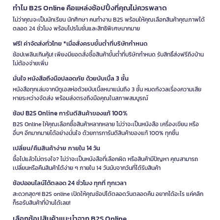
ทำไม B2S Online คือแหล่งช้อปปิ้งที่คุณไม่ควรพลาด
ไม่ว่าคุณจะเป็นนักเรียน นักศึกษา คนทำงาน B2S พร้อมให้คุณเลือกสินค้าคุณภาพได้
ตลอด 24 ชั่วโมง พร้อมโปรโมชั่นและสิทธิพิเศษมากมาย
ฟรี! ค่าจัดส่งทั่วไทย *เมื่อสั่งครบขั้นต่ำที่บริษัทกำหนด
ช้อปเพลินเกินคุ้ม! เพียงมียอดสั่งซื้อสินค้าขั้นต่ำที่บริษัทกำหนด รับสิทธิ์ส่งฟรีถึงบ้าน
ไม่ต้องจ่ายเพิ่ม
มั่นใจ หนังสือถึงมือปลอดภัย ด้วยบับเบิ้ล 3 ชั้น
หนังสือทุกเล่มจากบีทูเอสห่อด้วยบับเบิ้ลหนาแน่นถึง 3 ชั้น หมดกังวลเรื่องความเสีย
หายระหว่างจัดส่ง พร้อมส่งตรงถึงมือคุณในสภาพสมบูรณ์
ช้อป B2S Online การันตีสินค้าของแท้ 100%
B2S Online ให้คุณเลือกซื้อสินค้าหลากหลาย ไม่ว่าจะเป็นหนังสือ เครื่องเขียน หรือ
อื่นๆ อีกมากมายได้อย่างมั่นใจ ด้วยการการันตีสินค้าของแท้ 100% ทุกชิ้น
เปลี่ยน/คืนสินค้าง่าย ภายใน 14 วัน
ซื้อไปแล้วไม่ตรงใจ? ไม่ว่าจะเป็นหนังสือที่เลือกผิด หรือสินค้ามีปัญหา คุณสามารถ
เปลี่ยนหรือคืนสินค้าได้ง่าย ๆ ภายใน 14 วันนับจากวันที่ได้รับสินค้า
ช้อปออนไลน์ได้ตลอด 24 ชั่วโมง ทุกที่ ทุกเวลา
สะดวกสุดๆ! B2S online เปิดให้คุณช้อปได้ตลอดวันตลอดคืน อยากได้อะไร แค่คลิก
ก็รอรับสินค้าที่บ้านได้เลย!
เลือกช้อปสินค้าแนะนำจาก B2S Online