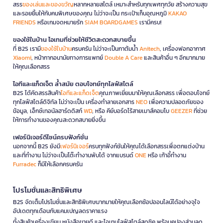
สรร
ของเล่นและของขวัญ
หลากหลายสไตล์ เหมาะสำหรับทุกเพศทุกวัย สร้างความสุข
และรอยยิ้มให้กับคนพิเศษของคุณ ไม่ว่าจะเป็น กระเป๋าเก็บอุณหภูมิ
KAKAO
FRIENDS
หรือเกมจดหมายรัก
SIAM BOARDGAMES
เรามีครบ!
ของใช้ในบ้าน ไอเทมที่ช่วยให้ชีวิตสะดวกสบายขึ้น
ที่ B2S เรามี
ของใช้ในบ้าน
ครบครัน ไม่ว่าจะเป็นกาต้มน้ำ
Anitech
, เครื่องฟอกอากาศ
Xiaomi
, หน้ากากอนามัยทางการแพทย์
Double A Care
และสินค้าอื่น ๆ อีกมากมาย
ให้คุณเลือกสรร
ไอทีและแก็ดเจ็ต ล้ำสมัย ตอบโจทย์ทุกไลฟ์สไตล์
B2S ได้คัดสรรสินค้า
ไอทีและแก็ดเจ็ต
คุณภาพเยี่ยมมาให้คุณเลือกสรร เพื่อตอบโจทย์
ทุกไลฟ์สไตล์ดิจิทัล ไม่ว่าจะเป็น เครื่องทำลายเอกสาร
NEO
เพื่อความปลอดภัยของ
ข้อมูล, เอ็กซ์เทอนัลฮาร์ดดิสก์
WD
, หรือ คีย์บอร์ดไร้สายเมาส์คอมโบ
GEEZER
ที่ช่วย
ให้การทำงานของคุณสะดวกสบายยิ่งขึ้น
เฟอร์นิเจอร์ดีไซน์ครบฟังก์ชั่น
นอกจากนี้ B2S ยังมี
เฟอร์นิเจอร์
ครบทุกฟังก์ชันให้คุณได้เลือกสรรเพื่อตกแต่งบ้าน
และที่ทำงาน ไม่ว่าจะเป็นโต๊ะทำงานพับได้ จากแบรนด์
ONE
หรือ เก้าอี้ทำงาน
Furradec
ก็มีให้เลือกครบครัน
โปรโมชั่นและสิทธิพิเศษ
B2S จัดเต็มโปรโมชั่นและสิทธิพิเศษมากมายให้คุณเลือกช้อปออนไลน์ได้อย่างจุใจ
อัปเดตทุกเดือนกับแคมเปญลดราคาแรง
ทั้งสินค้าเครื่องเขียน หนังสือขายดี และไอเทมไลฟ์สไตล์สุดชิค พร้อมคูปองส่วนลด