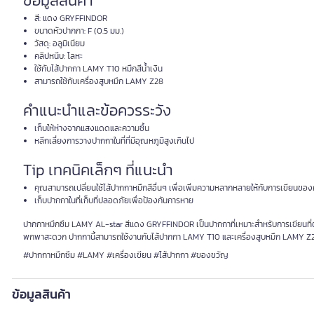
ข้อมูลสินค้า
สี: แดง GRYFFINDOR
ขนาดหัวปากกา: F (0.5 มม.)
วัสดุ: อลูมิเนียม
คลิปหนีบ: โลหะ
ใช้กับไส้ปากกา LAMY T10 หมึกสีน้ำเงิน
สามารถใช้กับเครื่องสูบหมึก LAMY Z28
คำแนะนำและข้อควรระวัง
เก็บให้ห่างจากแสงแดดและความชื้น
หลีกเลี่ยงการวางปากกาในที่ที่มีอุณหภูมิสูงเกินไป
Tip เทคนิคเล็กๆ ที่แนะนำ
คุณสามารถเปลี่ยนใช้ไส้ปากกาหมึกสีอื่นๆ เพื่อเพิ่มความหลากหลายให้กับการเขียนขอ
เก็บปากกาในที่เก็บที่ปลอดภัยเพื่อป้องกันการหาย
ปากกาหมึกซึม LAMY AL-star สีแดง GRYFFINDOR เป็นปากกาที่เหมาะสำหรับการเขียนที่ต้
พกพาสะดวก ปากกานี้สามารถใช้งานกับไส้ปากกา LAMY T10 และเครื่องสูบหมึก LAMY Z28 
#ปากกาหมึกซึม #LAMY #เครื่องเขียน #ไส้ปากกา #ของขวัญ
ข้อมูลสินค้า