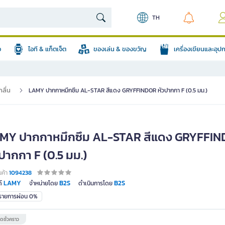
TH
อ
ไอที & แก็ตเจ็ต
ของเล่น & ของขวัญ
เครื่องเขียนและอุ
ลื่น
LAMY ปากกาหมึกซึม AL-STAR สีแดง GRYFFINDOR หัวปากกา F (0.5 มม.)
MY ปากกาหมึกซึม AL-STAR สีแดง GRYFFI
ปากกา F (0.5 มม.)
นค้า
1094238
LAMY
B2S
B2S
์
จำหน่ายโดย
ดำเนินการโดย
มรายการผ่อน 0%
ดชั่วคราว