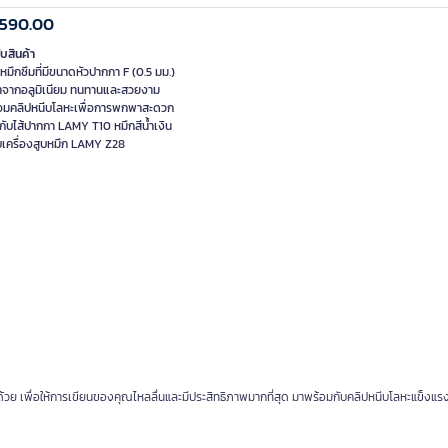
,590.00
ับสินค้า
มึกซึมที่มีขนาดหัวปากกา F (0.5 มม.)
ทำจากอลูมิเนียม ทนทานและสวยงาม
อมคลิปหนีบโลหะเพื่อการพกพาสะดวก
มกับไส้ปากกา LAMY T10 หมึกสีน้ำเงิน
บเครื่องสูบหมึก LAMY Z28
ีกด้วย เพื่อให้การเขียนของคุณไหลลื่นและมีประสิทธิภาพมากที่สุด มาพร้อมกับคลิปหนีบโลหะแข็งแรงท