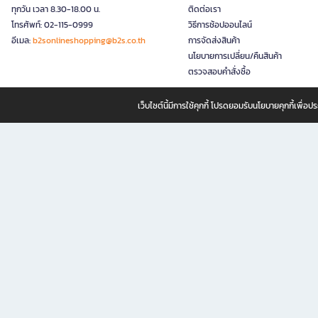
ทุกวัน เวลา 8.30-18.00 น.
ติดต่อเรา
โทรศัพท์: 02-115-0999
วิธีการช้อปออนไลน์
อีเมล:
b2sonlineshopping@b2s.co.th
การจัดส่งสินค้า
นโยบายการเปลี่ยน/คืนสินค้า
ตรวจสอบคำสั่งซื้อ
เว็บไซต์นี้มีการใช้คุกกี้ โปรดยอมรับนโยบายคุกกี้เพื่
B2S ธุรกิจในเครือ เซ็นทรัล รีเทล คอร์ปอเรชั่น จำกัด (มหาชน)
B2S Online แหล่งรวมหนังสือ เครื่องเขียน และแรงบันดาลใจสำหรับ
B2S Online คือร้านหนังสือและเครื่องเขียนออนไลน์ที่ครบครัน ตอบโจทย์คนรักการอ่านและงานเ