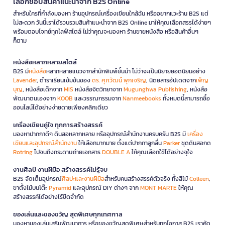
เลือกช้อปสินค้าแนะนำจาก B2S Online
สำหรับใครที่กำลังมองหา ร้านอุปกรณ์เครื่องเขียนใกล้ฉัน หรืออยากแวะร้าน B2S แต่
ไม่สะดวก วันนี้เราได้รวบรวมสินค้าแนะนำจาก B2S Online มาให้คุณเลือกสรรได้ง่ายๆ
พร้อมตอบโจทย์ทุกไลฟ์สไตล์ ไม่ว่าคุณจะมองหา ร้านขายหนังสือ หรือสินค้าอื่นๆ
ก็ตาม
หนังสือหลากหลายสไตล์
B2S มี
หนังสือ
หลากหลายแนวจากสำนักพิมพ์ชั้นนำ ไม่ว่าจะเป็นนิยายยอดนิยมอย่าง
Lavender
, ตำราเรียนเข้มข้นของ
ดร. ศุภวัฒน์ พุกเจริญ
, นิตยสารอัปเดตจาก
เพ็ญ
บุญ
, หนังสือเด็กจาก
MIS
หนังสือจิตวิทยาจาก
Mugunghwa Publishing
, หนังสือ
พัฒนาตนเองจาก
KOOB
และวรรณกรรมจาก
Nanmeebooks
ทั้งหมดนี้สามารถซื้อ
ออนไลน์ได้อย่างง่ายดายเพียงคลิกเดียว
เครื่องเขียนคู่ใจ ทุกการสร้างสรรค์
มองหาปากกาดีๆ ดินสอหลากหลาย หรืออุปกรณ์สำนักงานครบครัน B2S มี
เครื่อง
เขียนและอุปกรณ์สำนักงาน
ให้เลือกมากมาย ตั้งแต่ปากกาลูกลื่น
Parker
ชุดดินสอกด
Rotring
ไปจนถึงกระดาษถ่ายเอกสาร
DOUBLE A
ให้คุณเลือกใช้ได้อย่างจุใจ
งานศิลป์ งานฝีมือ สร้างสรรค์ไม่รู้จบ
B2S จัดเต็มอุปกรณ์
ศิลปะและงานฝีมือ
สำหรับคนสร้างสรรค์ตัวจริง ทั้งสีไม้
Colleen
,
ขาตั้งไม้บนโต๊ะ
Pyramid
และอุปกรณ์ DIY ต่างๆ จาก
MONT MARTE
ให้คุณ
สร้างสรรค์ได้อย่างไร้ขีดจำกัด
ของเล่นและของขวัญ สุดพิเศษทุกเทศกาล
มองหาของเล่นเสริมพัฒนาการ หรือของขวัญสุดพิเศษสำหรับทุกโอกาส B2S เราคัด