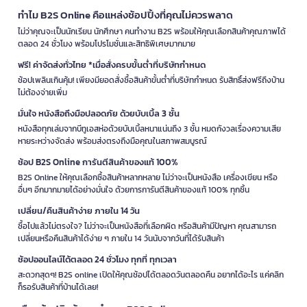
ทำไม B2S Online คือแหล่งช้อปปิ้งที่คุณไม่ควรพลาด
ไม่ว่าคุณจะเป็นนักเรียน นักศึกษา คนทำงาน B2S พร้อมให้คุณเลือกสินค้าคุณภาพได้
ตลอด 24 ชั่วโมง พร้อมโปรโมชั่นและสิทธิพิเศษมากมาย
ฟรี! ค่าจัดส่งทั่วไทย *เมื่อสั่งครบขั้นต่ำที่บริษัทกำหนด
ช้อปเพลินเกินคุ้ม! เพียงมียอดสั่งซื้อสินค้าขั้นต่ำที่บริษัทกำหนด รับสิทธิ์ส่งฟรีถึงบ้าน
ไม่ต้องจ่ายเพิ่ม
มั่นใจ หนังสือถึงมือปลอดภัย ด้วยบับเบิ้ล 3 ชั้น
หนังสือทุกเล่มจากบีทูเอสห่อด้วยบับเบิ้ลหนาแน่นถึง 3 ชั้น หมดกังวลเรื่องความเสีย
หายระหว่างจัดส่ง พร้อมส่งตรงถึงมือคุณในสภาพสมบูรณ์
ช้อป B2S Online การันตีสินค้าของแท้ 100%
B2S Online ให้คุณเลือกซื้อสินค้าหลากหลาย ไม่ว่าจะเป็นหนังสือ เครื่องเขียน หรือ
อื่นๆ อีกมากมายได้อย่างมั่นใจ ด้วยการการันตีสินค้าของแท้ 100% ทุกชิ้น
เปลี่ยน/คืนสินค้าง่าย ภายใน 14 วัน
ซื้อไปแล้วไม่ตรงใจ? ไม่ว่าจะเป็นหนังสือที่เลือกผิด หรือสินค้ามีปัญหา คุณสามารถ
เปลี่ยนหรือคืนสินค้าได้ง่าย ๆ ภายใน 14 วันนับจากวันที่ได้รับสินค้า
ช้อปออนไลน์ได้ตลอด 24 ชั่วโมง ทุกที่ ทุกเวลา
สะดวกสุดๆ! B2S online เปิดให้คุณช้อปได้ตลอดวันตลอดคืน อยากได้อะไร แค่คลิก
ก็รอรับสินค้าที่บ้านได้เลย!