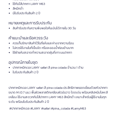
ใช้กับไส้ปากกา LAMY M63
สีหมึกดำ
มีใบรับประกันสินค้า 2 ปี
หมายเหตุและการรับประกัน
สินค้ารับประกันความพึงพอใจคืนเงินได้ภายใน 30 วัน
คำแนะนำและข้อควรระวัง
ควรเก็บรักษาสินค้าไว้ในที่แห้งและห่างจากความร้อน
ไม่ควรใช้งานในที่เย็นจัด หรือละอองน้ำค่อนข้างมาก
ใช้ผ้าแห้งสะอาดทำความสะอาดฝุ่นที่เกาะบนปากกา
อุปกรณ์ภายในชุด
ปากกาหมึกเจล LAMY safari สี pina colada จำนวน 1 ด้าม
ใบรับประกันสินค้า 2 ปี
ปากกาหมึกเจล LAMY safari สี pina colada ประสิทธิภาพยอดเยี่ยมด้วยหัวปากกา
ขนาด M (0.7 มม.) พื้นผิวพลาสติกเคลือบผิวมันวาว โดดเด่น พร้อมคลิปหนีบโลหะสี
เหลือง ใช้งานสะดวกกับไส้ปากกา LAMY M63 สีหมึกดำ เหมาะสำหรับผู้ใช้งานในทุก
ระดับ พร้อมใบรับประกันสินค้า 2 ปี
#ปากกาหมึกเจล #LAMY #safari #pina_colada #LamyM63