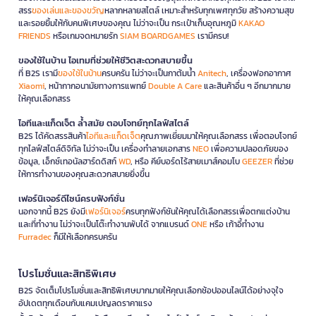
สรร
ของเล่นและของขวัญ
หลากหลายสไตล์ เหมาะสำหรับทุกเพศทุกวัย สร้างความสุข
และรอยยิ้มให้กับคนพิเศษของคุณ ไม่ว่าจะเป็น กระเป๋าเก็บอุณหภูมิ
KAKAO
FRIENDS
หรือเกมจดหมายรัก
SIAM BOARDGAMES
เรามีครบ!
ของใช้ในบ้าน ไอเทมที่ช่วยให้ชีวิตสะดวกสบายขึ้น
ที่ B2S เรามี
ของใช้ในบ้าน
ครบครัน ไม่ว่าจะเป็นกาต้มน้ำ
Anitech
, เครื่องฟอกอากาศ
Xiaomi
, หน้ากากอนามัยทางการแพทย์
Double A Care
และสินค้าอื่น ๆ อีกมากมาย
ให้คุณเลือกสรร
ไอทีและแก็ดเจ็ต ล้ำสมัย ตอบโจทย์ทุกไลฟ์สไตล์
B2S ได้คัดสรรสินค้า
ไอทีและแก็ดเจ็ต
คุณภาพเยี่ยมมาให้คุณเลือกสรร เพื่อตอบโจทย์
ทุกไลฟ์สไตล์ดิจิทัล ไม่ว่าจะเป็น เครื่องทำลายเอกสาร
NEO
เพื่อความปลอดภัยของ
ข้อมูล, เอ็กซ์เทอนัลฮาร์ดดิสก์
WD
, หรือ คีย์บอร์ดไร้สายเมาส์คอมโบ
GEEZER
ที่ช่วย
ให้การทำงานของคุณสะดวกสบายยิ่งขึ้น
เฟอร์นิเจอร์ดีไซน์ครบฟังก์ชั่น
นอกจากนี้ B2S ยังมี
เฟอร์นิเจอร์
ครบทุกฟังก์ชันให้คุณได้เลือกสรรเพื่อตกแต่งบ้าน
และที่ทำงาน ไม่ว่าจะเป็นโต๊ะทำงานพับได้ จากแบรนด์
ONE
หรือ เก้าอี้ทำงาน
Furradec
ก็มีให้เลือกครบครัน
โปรโมชั่นและสิทธิพิเศษ
B2S จัดเต็มโปรโมชั่นและสิทธิพิเศษมากมายให้คุณเลือกช้อปออนไลน์ได้อย่างจุใจ
อัปเดตทุกเดือนกับแคมเปญลดราคาแรง