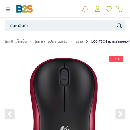
ไอที & แก็ทเจ็ด
ไอที และ อุปกรณ์เสริม
เมาส์
LOGITECH เมาส์ไร้สายออฟติ
- 4 %
Previous slide
Ne