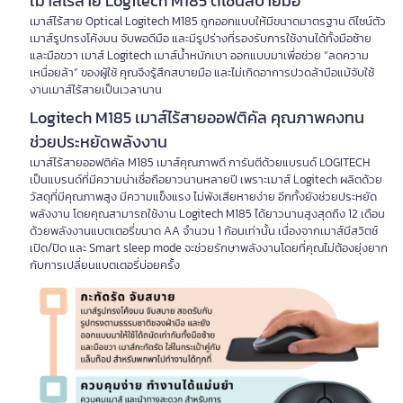
เมาส์ไร้สาย Logitech M185 ดีไซน์สบายมือ
เมาส์ไร้สาย Optical Logitech M185 ถูกออกแบบให้มีขนาดมาตรฐาน ดีไซน์ตัว
เมาส์รูปทรงโค้งมน จับพอดีมือ และมีรูปร่างที่รองรับการใช้งานได้ทั้งมือซ้าย
และมือขวา เมาส์ Logitech เมาส์น้ำหนักเบา ออกแบบมาเพื่อช่วย “ลดความ
เหนื่อยล้า” ของผู้ใช้ คุณจึงรู้สึกสบายมือ และไม่เกิดอาการปวดล้ามือแม้จับใช้
งานเมาส์ไร้สายเป็นเวลานาน
Logitech M185 เมาส์ไร้สายออฟติคัล คุณภาพคงทน
ช่วยประหยัดพลังงาน
เมาส์ไร้สายออฟติคัล M185 เมาส์คุณภาพดี การันตีด้วยแบรนด์ LOGITECH
เป็นแบรนด์ที่มีความน่าเชื่อถือยาวนานหลายปี เพราะเมาส์ Logitech ผลิตด้วย
วัสดุที่มีคุณภาพสูง มีความแข็งแรง ไม่พังเสียหายง่าย อีกทั้งยังช่วยประหยัด
พลังงาน โดยคุณสามารถใช้งาน Logitech M185 ได้ยาวนานสูงสุดถึง 12 เดือน
ด้วยพลังงานแบตเตอรี่ขนาด AA จำนวน 1 ก้อนเท่านั้น เนื่องจากเมาส์มีสวิตช์
เปิด/ปิด และ Smart sleep mode จะช่วยรักษาพลังงานโดยที่คุณไม่ต้องยุ่งยาก
กับการเปลี่ยนแบตเตอรี่บ่อยครั้ง