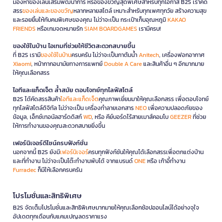
มองหาของเล่นเสริมพัฒนาการ หรือของขวัญสุดพิเศษสำหรับทุกโอกาส B2S เราคัด
สรร
ของเล่นและของขวัญ
หลากหลายสไตล์ เหมาะสำหรับทุกเพศทุกวัย สร้างความสุข
และรอยยิ้มให้กับคนพิเศษของคุณ ไม่ว่าจะเป็น กระเป๋าเก็บอุณหภูมิ
KAKAO
FRIENDS
หรือเกมจดหมายรัก
SIAM BOARDGAMES
เรามีครบ!
ของใช้ในบ้าน ไอเทมที่ช่วยให้ชีวิตสะดวกสบายขึ้น
ที่ B2S เรามี
ของใช้ในบ้าน
ครบครัน ไม่ว่าจะเป็นกาต้มน้ำ
Anitech
, เครื่องฟอกอากาศ
Xiaomi
, หน้ากากอนามัยทางการแพทย์
Double A Care
และสินค้าอื่น ๆ อีกมากมาย
ให้คุณเลือกสรร
ไอทีและแก็ดเจ็ต ล้ำสมัย ตอบโจทย์ทุกไลฟ์สไตล์
B2S ได้คัดสรรสินค้า
ไอทีและแก็ดเจ็ต
คุณภาพเยี่ยมมาให้คุณเลือกสรร เพื่อตอบโจทย์
ทุกไลฟ์สไตล์ดิจิทัล ไม่ว่าจะเป็น เครื่องทำลายเอกสาร
NEO
เพื่อความปลอดภัยของ
ข้อมูล, เอ็กซ์เทอนัลฮาร์ดดิสก์
WD
, หรือ คีย์บอร์ดไร้สายเมาส์คอมโบ
GEEZER
ที่ช่วย
ให้การทำงานของคุณสะดวกสบายยิ่งขึ้น
เฟอร์นิเจอร์ดีไซน์ครบฟังก์ชั่น
นอกจากนี้ B2S ยังมี
เฟอร์นิเจอร์
ครบทุกฟังก์ชันให้คุณได้เลือกสรรเพื่อตกแต่งบ้าน
และที่ทำงาน ไม่ว่าจะเป็นโต๊ะทำงานพับได้ จากแบรนด์
ONE
หรือ เก้าอี้ทำงาน
Furradec
ก็มีให้เลือกครบครัน
โปรโมชั่นและสิทธิพิเศษ
B2S จัดเต็มโปรโมชั่นและสิทธิพิเศษมากมายให้คุณเลือกช้อปออนไลน์ได้อย่างจุใจ
อัปเดตทุกเดือนกับแคมเปญลดราคาแรง