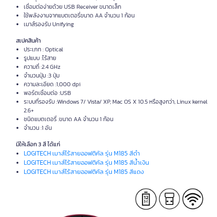
เชื่อมต่อง่ายด้วย USB Receiver ขนาดเล็ก
ใช้พลังงานจากแบตเตอรี่ขนาด AA จำนวน 1 ก้อน
เมาส์รองรับ Unifying
สเปคสินค้า
ประเภท : Optical
รูปแบบ :ไร้สาย
ความถี่ :2.4 GHz
จำนวนปุ่ม :3 ปุ่ม
ความละเอียด :1,000 dpi
พอร์ตเชื่อมต่อ :USB
ระบบที่รองรับ :Windows 7/ Vista/ XP, Mac OS X 10.5 หรือสูงกว่า, Linux kernel
2.6+
ชนิดแบตเตอรี่ :ขนาด AA จำนวน 1 ก้อน
จำนวน :1 อัน
มีให้เลือก 3 สี ได้แก่
LOGITECH เมาส์ไร้สายออฟติคัล รุ่น M185 สีดำ
LOGITECH เมาส์ไร้สายออฟติคัล รุ่น M185 สีน้ำเงิน
LOGITECH เมาส์ไร้สายออฟติคัล รุ่น M185 สีแดง