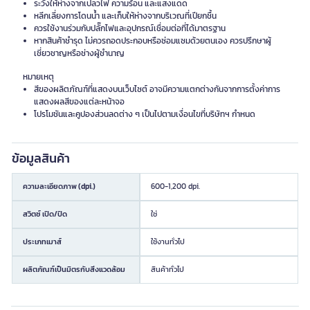
ระวังให้ห่างจากเปลวไฟ ความร้อน และแสงแดด
หลีกเลี่ยงการโดนน้ำ และเก็บให้ห่างจากบริเวณที่เปียกชื้น
ควรใช้งานร่วมกับปลั๊กไฟและอุปกรณ์เชื่อมต่อที่ได้มาตรฐาน
หากสินค้าชำรุด ไม่ควรถอดประกอบหรือซ่อมแซมด้วยตนเอง ควรปรึกษาผู้
เชี่ยวชาญหรือช่างผู้ชำนาญ
หมายเหตุ
สีของผลิตภัณฑ์ที่แสดงบนเว็บไซต์ อาจมีความแตกต่างกันจากการตั้งค่าการ
แสดงผลสีของแต่ละหน้าจอ
โปรโมชันและคูปองส่วนลดต่าง ๆ เป็นไปตามเงื่อนไขที่บริษัทฯ กำหนด
ข้อมูลสินค้า
ความละเอียดภาพ (dpi.)
600-1,200 dpi.
สวิตซ์ เปิด/ปิด
ใช่
ประเภทเมาส์
ใช้งานทั่วไป
ผลิตภัณฑ์เป็นมิตรกับสิ่งแวดล้อม
สินค้าทั่วไป