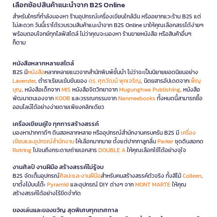
เลือกช้อปสินค้าแนะนำจาก B2S Online
สำหรับใครที่กำลังมองหา ร้านอุปกรณ์เครื่องเขียนใกล้ฉัน หรืออยากแวะร้าน B2S แต่
ไม่สะดวก วันนี้เราได้รวบรวมสินค้าแนะนำจาก B2S Online มาให้คุณเลือกสรรได้ง่ายๆ
พร้อมตอบโจทย์ทุกไลฟ์สไตล์ ไม่ว่าคุณจะมองหา ร้านขายหนังสือ หรือสินค้าอื่นๆ
ก็ตาม
หนังสือหลากหลายสไตล์
B2S มี
หนังสือ
หลากหลายแนวจากสำนักพิมพ์ชั้นนำ ไม่ว่าจะเป็นนิยายยอดนิยมอย่าง
Lavender
, ตำราเรียนเข้มข้นของ
ดร. ศุภวัฒน์ พุกเจริญ
, นิตยสารอัปเดตจาก
เพ็ญ
บุญ
, หนังสือเด็กจาก
MIS
หนังสือจิตวิทยาจาก
Mugunghwa Publishing
, หนังสือ
พัฒนาตนเองจาก
KOOB
และวรรณกรรมจาก
Nanmeebooks
ทั้งหมดนี้สามารถซื้อ
ออนไลน์ได้อย่างง่ายดายเพียงคลิกเดียว
เครื่องเขียนคู่ใจ ทุกการสร้างสรรค์
มองหาปากกาดีๆ ดินสอหลากหลาย หรืออุปกรณ์สำนักงานครบครัน B2S มี
เครื่อง
เขียนและอุปกรณ์สำนักงาน
ให้เลือกมากมาย ตั้งแต่ปากกาลูกลื่น
Parker
ชุดดินสอกด
Rotring
ไปจนถึงกระดาษถ่ายเอกสาร
DOUBLE A
ให้คุณเลือกใช้ได้อย่างจุใจ
งานศิลป์ งานฝีมือ สร้างสรรค์ไม่รู้จบ
B2S จัดเต็มอุปกรณ์
ศิลปะและงานฝีมือ
สำหรับคนสร้างสรรค์ตัวจริง ทั้งสีไม้
Colleen
,
ขาตั้งไม้บนโต๊ะ
Pyramid
และอุปกรณ์ DIY ต่างๆ จาก
MONT MARTE
ให้คุณ
สร้างสรรค์ได้อย่างไร้ขีดจำกัด
ของเล่นและของขวัญ สุดพิเศษทุกเทศกาล