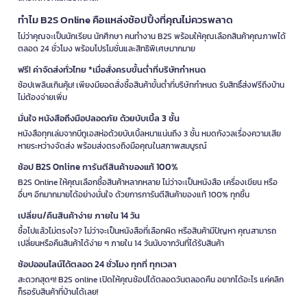
ทำไม B2S Online คือแหล่งช้อปปิ้งที่คุณไม่ควรพลาด
ไม่ว่าคุณจะเป็นนักเรียน นักศึกษา คนทำงาน B2S พร้อมให้คุณเลือกสินค้าคุณภาพได้
ตลอด 24 ชั่วโมง พร้อมโปรโมชั่นและสิทธิพิเศษมากมาย
ฟรี! ค่าจัดส่งทั่วไทย *เมื่อสั่งครบขั้นต่ำที่บริษัทกำหนด
ช้อปเพลินเกินคุ้ม! เพียงมียอดสั่งซื้อสินค้าขั้นต่ำที่บริษัทกำหนด รับสิทธิ์ส่งฟรีถึงบ้าน
ไม่ต้องจ่ายเพิ่ม
มั่นใจ หนังสือถึงมือปลอดภัย ด้วยบับเบิ้ล 3 ชั้น
หนังสือทุกเล่มจากบีทูเอสห่อด้วยบับเบิ้ลหนาแน่นถึง 3 ชั้น หมดกังวลเรื่องความเสีย
หายระหว่างจัดส่ง พร้อมส่งตรงถึงมือคุณในสภาพสมบูรณ์
ช้อป B2S Online การันตีสินค้าของแท้ 100%
B2S Online ให้คุณเลือกซื้อสินค้าหลากหลาย ไม่ว่าจะเป็นหนังสือ เครื่องเขียน หรือ
อื่นๆ อีกมากมายได้อย่างมั่นใจ ด้วยการการันตีสินค้าของแท้ 100% ทุกชิ้น
เปลี่ยน/คืนสินค้าง่าย ภายใน 14 วัน
ซื้อไปแล้วไม่ตรงใจ? ไม่ว่าจะเป็นหนังสือที่เลือกผิด หรือสินค้ามีปัญหา คุณสามารถ
เปลี่ยนหรือคืนสินค้าได้ง่าย ๆ ภายใน 14 วันนับจากวันที่ได้รับสินค้า
ช้อปออนไลน์ได้ตลอด 24 ชั่วโมง ทุกที่ ทุกเวลา
สะดวกสุดๆ! B2S online เปิดให้คุณช้อปได้ตลอดวันตลอดคืน อยากได้อะไร แค่คลิก
ก็รอรับสินค้าที่บ้านได้เลย!