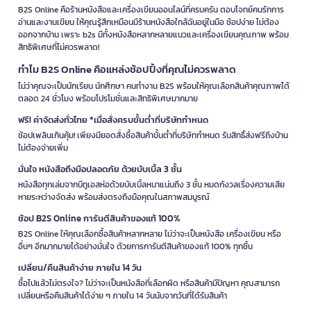
B2S Online คือร้านหนังสือและเครื่องเขียนออนไลน์ที่ครบครัน ตอบโจทย์คนรักการ
อ่านและงานเขียน ให้คุณรู้สึกเหมือนมีร้านหนังสือใกล้ฉันอยู่ในมือ ช้อปง่าย ไม่ต้อง
ออกจากบ้าน เพราะ b2s มีทั้งหนังสือหลากหลายแนวและเครื่องเขียนคุณภาพ พร้อม
สิทธิพิเศษที่ไม่ควรพลาด!
ทำไม B2S Online คือแหล่งช้อปปิ้งที่คุณไม่ควรพลาด
ไม่ว่าคุณจะเป็นนักเรียน นักศึกษา คนทำงาน B2S พร้อมให้คุณเลือกสินค้าคุณภาพได้
ตลอด 24 ชั่วโมง พร้อมโปรโมชั่นและสิทธิพิเศษมากมาย
ฟรี! ค่าจัดส่งทั่วไทย *เมื่อสั่งครบขั้นต่ำที่บริษัทกำหนด
ช้อปเพลินเกินคุ้ม! เพียงมียอดสั่งซื้อสินค้าขั้นต่ำที่บริษัทกำหนด รับสิทธิ์ส่งฟรีถึงบ้าน
ไม่ต้องจ่ายเพิ่ม
มั่นใจ หนังสือถึงมือปลอดภัย ด้วยบับเบิ้ล 3 ชั้น
หนังสือทุกเล่มจากบีทูเอสห่อด้วยบับเบิ้ลหนาแน่นถึง 3 ชั้น หมดกังวลเรื่องความเสีย
หายระหว่างจัดส่ง พร้อมส่งตรงถึงมือคุณในสภาพสมบูรณ์
ช้อป B2S Online การันตีสินค้าของแท้ 100%
B2S Online ให้คุณเลือกซื้อสินค้าหลากหลาย ไม่ว่าจะเป็นหนังสือ เครื่องเขียน หรือ
อื่นๆ อีกมากมายได้อย่างมั่นใจ ด้วยการการันตีสินค้าของแท้ 100% ทุกชิ้น
เปลี่ยน/คืนสินค้าง่าย ภายใน 14 วัน
ซื้อไปแล้วไม่ตรงใจ? ไม่ว่าจะเป็นหนังสือที่เลือกผิด หรือสินค้ามีปัญหา คุณสามารถ
เปลี่ยนหรือคืนสินค้าได้ง่าย ๆ ภายใน 14 วันนับจากวันที่ได้รับสินค้า