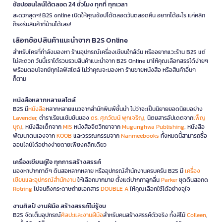
ช้อปออนไลน์ได้ตลอด 24 ชั่วโมง ทุกที่ ทุกเวลา
สะดวกสุดๆ! B2S online เปิดให้คุณช้อปได้ตลอดวันตลอดคืน อยากได้อะไร แค่คลิก
ก็รอรับสินค้าที่บ้านได้เลย!
เลือกช้อปสินค้าแนะนำจาก B2S Online
สำหรับใครที่กำลังมองหา ร้านอุปกรณ์เครื่องเขียนใกล้ฉัน หรืออยากแวะร้าน B2S แต่
ไม่สะดวก วันนี้เราได้รวบรวมสินค้าแนะนำจาก B2S Online มาให้คุณเลือกสรรได้ง่ายๆ
พร้อมตอบโจทย์ทุกไลฟ์สไตล์ ไม่ว่าคุณจะมองหา ร้านขายหนังสือ หรือสินค้าอื่นๆ
ก็ตาม
หนังสือหลากหลายสไตล์
B2S มี
หนังสือ
หลากหลายแนวจากสำนักพิมพ์ชั้นนำ ไม่ว่าจะเป็นนิยายยอดนิยมอย่าง
Lavender
, ตำราเรียนเข้มข้นของ
ดร. ศุภวัฒน์ พุกเจริญ
, นิตยสารอัปเดตจาก
เพ็ญ
บุญ
, หนังสือเด็กจาก
MIS
หนังสือจิตวิทยาจาก
Mugunghwa Publishing
, หนังสือ
พัฒนาตนเองจาก
KOOB
และวรรณกรรมจาก
Nanmeebooks
ทั้งหมดนี้สามารถซื้อ
ออนไลน์ได้อย่างง่ายดายเพียงคลิกเดียว
เครื่องเขียนคู่ใจ ทุกการสร้างสรรค์
มองหาปากกาดีๆ ดินสอหลากหลาย หรืออุปกรณ์สำนักงานครบครัน B2S มี
เครื่อง
เขียนและอุปกรณ์สำนักงาน
ให้เลือกมากมาย ตั้งแต่ปากกาลูกลื่น
Parker
ชุดดินสอกด
Rotring
ไปจนถึงกระดาษถ่ายเอกสาร
DOUBLE A
ให้คุณเลือกใช้ได้อย่างจุใจ
งานศิลป์ งานฝีมือ สร้างสรรค์ไม่รู้จบ
B2S จัดเต็มอุปกรณ์
ศิลปะและงานฝีมือ
สำหรับคนสร้างสรรค์ตัวจริง ทั้งสีไม้
Colleen
,