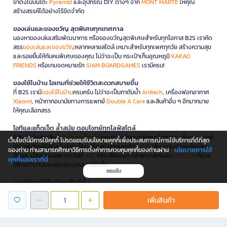
ขาตั้งไม้บนโต๊ะ
Pyramid
และอุปกรณ์ DIY ต่างๆ จาก
MONT MARTE
ให้คุณ
สร้างสรรค์ได้อย่างไร้ขีดจำกัด
ของเล่นและของขวัญ สุดพิเศษทุกเทศกาล
มองหาของเล่นเสริมพัฒนาการ หรือของขวัญสุดพิเศษสำหรับทุกโอกาส B2S เราคัด
สรร
ของเล่นและของขวัญ
หลากหลายสไตล์ เหมาะสำหรับทุกเพศทุกวัย สร้างความสุข
และรอยยิ้มให้กับคนพิเศษของคุณ ไม่ว่าจะเป็น กระเป๋าเก็บอุณหภูมิ
KAKAO
FRIENDS
หรือเกมจดหมายรัก
SIAM BOARDGAMES
เรามีครบ!
ของใช้ในบ้าน ไอเทมที่ช่วยให้ชีวิตสะดวกสบายขึ้น
ที่ B2S เรามี
ของใช้ในบ้าน
ครบครัน ไม่ว่าจะเป็นกาต้มน้ำ
Anitech
, เครื่องฟอกอากาศ
Xiaomi
, หน้ากากอนามัยทางการแพทย์
Double A Care
และสินค้าอื่น ๆ อีกมากมาย
ให้คุณเลือกสรร
ไอทีและแก็ดเจ็ต ล้ำสมัย ตอบโจทย์ทุกไลฟ์สไตล์
B2S ได้คัดสรรสินค้า
ไอทีและแก็ดเจ็ต
คุณภาพเยี่ยมมาให้คุณเลือกสรร เพื่อตอบโจทย์
เว็บไซต์นี้มีการใช้คุกกี้ โปรดยอมรับนโยบายคุกกี้เพื่อประสบการณ์การใช้บริการที่ดีที่สุด
ทุกไลฟ์สไตล์ดิจิทัล ไม่ว่าจะเป็น เครื่องทำลายเอกสาร
NEO
เพื่อความปลอดภัยของ
นโยบายการใช้
ของท่าน ท่านสามารถศึกษาวิธีการตั้งค่าการควบคุมคุกกี้ของท่านผ่าน
ข้อมูล, เอ็กซ์เทอนัลฮาร์ดดิสก์
WD
, หรือ คีย์บอร์ดไร้สายเมาส์คอมโบ
GEEZER
ที่ช่วย
คุกกี้ของเราที่นี่
ให้การทำงานของคุณสะดวกสบายยิ่งขึ้น
ยอมรับ
เฟอร์นิเจอร์ดีไซน์ครบฟังก์ชั่น
นอกจากนี้ B2S ยังมี
เฟอร์นิเจอร์
ครบทุกฟังก์ชันให้คุณได้เลือกสรรเพื่อตกแต่งบ้าน
เพิ่มสินค้า
และที่ทำงาน ไม่ว่าจะเป็นโต๊ะทำงานพับได้ จากแบรนด์
ONE
หรือ เก้าอี้ทำงาน
Furradec
ก็มีให้เลือกครบครัน