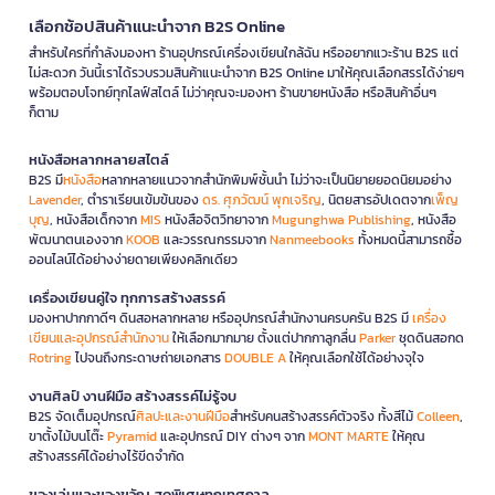
เลือกช้อปสินค้าแนะนำจาก B2S Online
สำหรับใครที่กำลังมองหา ร้านอุปกรณ์เครื่องเขียนใกล้ฉัน หรืออยากแวะร้าน B2S แต่
ไม่สะดวก วันนี้เราได้รวบรวมสินค้าแนะนำจาก B2S Online มาให้คุณเลือกสรรได้ง่ายๆ
พร้อมตอบโจทย์ทุกไลฟ์สไตล์ ไม่ว่าคุณจะมองหา ร้านขายหนังสือ หรือสินค้าอื่นๆ
ก็ตาม
หนังสือหลากหลายสไตล์
B2S มี
หนังสือ
หลากหลายแนวจากสำนักพิมพ์ชั้นนำ ไม่ว่าจะเป็นนิยายยอดนิยมอย่าง
Lavender
, ตำราเรียนเข้มข้นของ
ดร. ศุภวัฒน์ พุกเจริญ
, นิตยสารอัปเดตจาก
เพ็ญ
บุญ
, หนังสือเด็กจาก
MIS
หนังสือจิตวิทยาจาก
Mugunghwa Publishing
, หนังสือ
พัฒนาตนเองจาก
KOOB
และวรรณกรรมจาก
Nanmeebooks
ทั้งหมดนี้สามารถซื้อ
ออนไลน์ได้อย่างง่ายดายเพียงคลิกเดียว
เครื่องเขียนคู่ใจ ทุกการสร้างสรรค์
มองหาปากกาดีๆ ดินสอหลากหลาย หรืออุปกรณ์สำนักงานครบครัน B2S มี
เครื่อง
เขียนและอุปกรณ์สำนักงาน
ให้เลือกมากมาย ตั้งแต่ปากกาลูกลื่น
Parker
ชุดดินสอกด
Rotring
ไปจนถึงกระดาษถ่ายเอกสาร
DOUBLE A
ให้คุณเลือกใช้ได้อย่างจุใจ
งานศิลป์ งานฝีมือ สร้างสรรค์ไม่รู้จบ
B2S จัดเต็มอุปกรณ์
ศิลปะและงานฝีมือ
สำหรับคนสร้างสรรค์ตัวจริง ทั้งสีไม้
Colleen
,
ขาตั้งไม้บนโต๊ะ
Pyramid
และอุปกรณ์ DIY ต่างๆ จาก
MONT MARTE
ให้คุณ
สร้างสรรค์ได้อย่างไร้ขีดจำกัด
ของเล่นและของขวัญ สุดพิเศษทุกเทศกาล