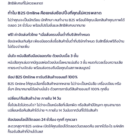
สิทธิพิเศษที่ไม่ควรพลาด!
ทำไม B2S Online คือแหล่งช้อปปิ้งที่คุณไม่ควรพลาด
ไม่ว่าคุณจะเป็นนักเรียน นักศึกษา คนทำงาน B2S พร้อมให้คุณเลือกสินค้าคุณภาพได้
ตลอด 24 ชั่วโมง พร้อมโปรโมชั่นและสิทธิพิเศษมากมาย
ฟรี! ค่าจัดส่งทั่วไทย *เมื่อสั่งครบขั้นต่ำที่บริษัทกำหนด
ช้อปเพลินเกินคุ้ม! เพียงมียอดสั่งซื้อสินค้าขั้นต่ำที่บริษัทกำหนด รับสิทธิ์ส่งฟรีถึงบ้าน
ไม่ต้องจ่ายเพิ่ม
มั่นใจ หนังสือถึงมือปลอดภัย ด้วยบับเบิ้ล 3 ชั้น
หนังสือทุกเล่มจากบีทูเอสห่อด้วยบับเบิ้ลหนาแน่นถึง 3 ชั้น หมดกังวลเรื่องความเสีย
หายระหว่างจัดส่ง พร้อมส่งตรงถึงมือคุณในสภาพสมบูรณ์
ช้อป B2S Online การันตีสินค้าของแท้ 100%
B2S Online ให้คุณเลือกซื้อสินค้าหลากหลาย ไม่ว่าจะเป็นหนังสือ เครื่องเขียน หรือ
อื่นๆ อีกมากมายได้อย่างมั่นใจ ด้วยการการันตีสินค้าของแท้ 100% ทุกชิ้น
เปลี่ยน/คืนสินค้าง่าย ภายใน 14 วัน
ซื้อไปแล้วไม่ตรงใจ? ไม่ว่าจะเป็นหนังสือที่เลือกผิด หรือสินค้ามีปัญหา คุณสามารถ
เปลี่ยนหรือคืนสินค้าได้ง่าย ๆ ภายใน 14 วันนับจากวันที่ได้รับสินค้า
ช้อปออนไลน์ได้ตลอด 24 ชั่วโมง ทุกที่ ทุกเวลา
สะดวกสุดๆ! B2S online เปิดให้คุณช้อปได้ตลอดวันตลอดคืน อยากได้อะไร แค่คลิก
ก็รอรับสินค้าที่บ้านได้เลย!