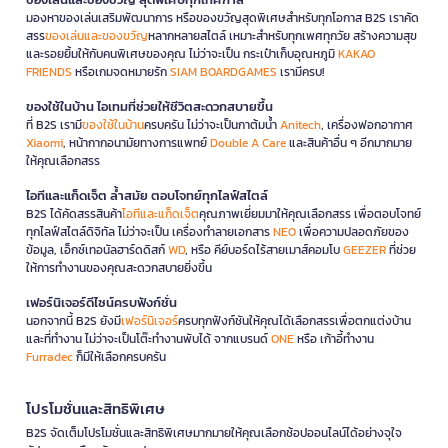
มองหาของเล่นเสริมพัฒนาการ หรือของขวัญสุดพิเศษสำหรับทุกโอกาส B2S เราคัด
สรร
ของเล่นและของขวัญ
หลากหลายสไตล์ เหมาะสำหรับทุกเพศทุกวัย สร้างความสุข
และรอยยิ้มให้กับคนพิเศษของคุณ ไม่ว่าจะเป็น กระเป๋าเก็บอุณหภูมิ
KAKAO
FRIENDS
หรือเกมจดหมายรัก
SIAM BOARDGAMES
เรามีครบ!
ของใช้ในบ้าน ไอเทมที่ช่วยให้ชีวิตสะดวกสบายขึ้น
ที่ B2S เรามี
ของใช้ในบ้าน
ครบครัน ไม่ว่าจะเป็นกาต้มน้ำ
Anitech
, เครื่องฟอกอากาศ
Xiaomi
, หน้ากากอนามัยทางการแพทย์
Double A Care
และสินค้าอื่น ๆ อีกมากมาย
ให้คุณเลือกสรร
ไอทีและแก็ดเจ็ต ล้ำสมัย ตอบโจทย์ทุกไลฟ์สไตล์
B2S ได้คัดสรรสินค้า
ไอทีและแก็ดเจ็ต
คุณภาพเยี่ยมมาให้คุณเลือกสรร เพื่อตอบโจทย์
ทุกไลฟ์สไตล์ดิจิทัล ไม่ว่าจะเป็น เครื่องทำลายเอกสาร
NEO
เพื่อความปลอดภัยของ
ข้อมูล, เอ็กซ์เทอนัลฮาร์ดดิสก์
WD
, หรือ คีย์บอร์ดไร้สายเมาส์คอมโบ
GEEZER
ที่ช่วย
ให้การทำงานของคุณสะดวกสบายยิ่งขึ้น
เฟอร์นิเจอร์ดีไซน์ครบฟังก์ชั่น
นอกจากนี้ B2S ยังมี
เฟอร์นิเจอร์
ครบทุกฟังก์ชันให้คุณได้เลือกสรรเพื่อตกแต่งบ้าน
และที่ทำงาน ไม่ว่าจะเป็นโต๊ะทำงานพับได้ จากแบรนด์
ONE
หรือ เก้าอี้ทำงาน
Furradec
ก็มีให้เลือกครบครัน
โปรโมชั่นและสิทธิพิเศษ
B2S จัดเต็มโปรโมชั่นและสิทธิพิเศษมากมายให้คุณเลือกช้อปออนไลน์ได้อย่างจุใจ