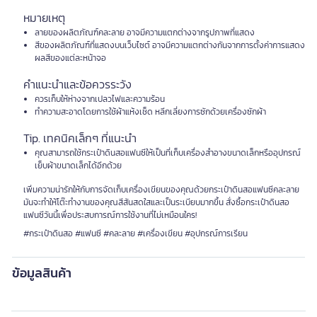
หมายเหตุ
ลายของผลิตภัณฑ์คละลาย อาจมีความแตกต่างจากรูปภาพที่แสดง
สีของผลิตภัณฑ์ที่แสดงบนเว็บไซต์ อาจมีความแตกต่างกันจากการตั้งค่าการแสดง
ผลสีของแต่ละหน้าจอ
คำแนะนำและข้อควรระวัง
ควรเก็บให้ห่างจากเปลวไฟและความร้อน
ทำความสะอาดโดยการใช้ผ้าแห้งเช็ด หลีกเลี่ยงการซักด้วยเครื่องซักผ้า
Tip. เทคนิคเล็กๆ ที่แนะนำ
คุณสามารถใช้กระเป๋าดินสอแฟนซีให้เป็นที่เก็บเครื่องสำอางขนาดเล็กหรืออุปกรณ์
เย็บผ้าขนาดเล็กได้อีกด้วย
เพิ่มความน่ารักให้กับการจัดเก็บเครื่องเขียนของคุณด้วยกระเป๋าดินสอแฟนซีคละลาย
มันจะทำให้โต๊ะทำงานของคุณสีสันสดใสและเป็นระเบียบมากขึ้น สั่งซื้อกระเป๋าดินสอ
แฟนซีวันนี้เพื่อประสบการณ์การใช้งานที่ไม่เหมือนใคร!
#กระเป๋าดินสอ #แฟนซี #คละลาย #เครื่องเขียน #อุปกรณ์การเรียน
ข้อมูลสินค้า