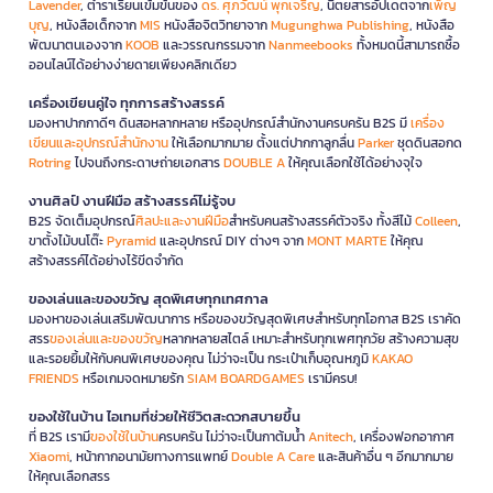
Lavender
, ตำราเรียนเข้มข้นของ
ดร. ศุภวัฒน์ พุกเจริญ
, นิตยสารอัปเดตจาก
เพ็ญ
บุญ
, หนังสือเด็กจาก
MIS
หนังสือจิตวิทยาจาก
Mugunghwa Publishing
, หนังสือ
พัฒนาตนเองจาก
KOOB
และวรรณกรรมจาก
Nanmeebooks
ทั้งหมดนี้สามารถซื้อ
ออนไลน์ได้อย่างง่ายดายเพียงคลิกเดียว
เครื่องเขียนคู่ใจ ทุกการสร้างสรรค์
มองหาปากกาดีๆ ดินสอหลากหลาย หรืออุปกรณ์สำนักงานครบครัน B2S มี
เครื่อง
เขียนและอุปกรณ์สำนักงาน
ให้เลือกมากมาย ตั้งแต่ปากกาลูกลื่น
Parker
ชุดดินสอกด
Rotring
ไปจนถึงกระดาษถ่ายเอกสาร
DOUBLE A
ให้คุณเลือกใช้ได้อย่างจุใจ
งานศิลป์ งานฝีมือ สร้างสรรค์ไม่รู้จบ
B2S จัดเต็มอุปกรณ์
ศิลปะและงานฝีมือ
สำหรับคนสร้างสรรค์ตัวจริง ทั้งสีไม้
Colleen
,
ขาตั้งไม้บนโต๊ะ
Pyramid
และอุปกรณ์ DIY ต่างๆ จาก
MONT MARTE
ให้คุณ
สร้างสรรค์ได้อย่างไร้ขีดจำกัด
ของเล่นและของขวัญ สุดพิเศษทุกเทศกาล
มองหาของเล่นเสริมพัฒนาการ หรือของขวัญสุดพิเศษสำหรับทุกโอกาส B2S เราคัด
สรร
ของเล่นและของขวัญ
หลากหลายสไตล์ เหมาะสำหรับทุกเพศทุกวัย สร้างความสุข
และรอยยิ้มให้กับคนพิเศษของคุณ ไม่ว่าจะเป็น กระเป๋าเก็บอุณหภูมิ
KAKAO
FRIENDS
หรือเกมจดหมายรัก
SIAM BOARDGAMES
เรามีครบ!
ของใช้ในบ้าน ไอเทมที่ช่วยให้ชีวิตสะดวกสบายขึ้น
ที่ B2S เรามี
ของใช้ในบ้าน
ครบครัน ไม่ว่าจะเป็นกาต้มน้ำ
Anitech
, เครื่องฟอกอากาศ
Xiaomi
, หน้ากากอนามัยทางการแพทย์
Double A Care
และสินค้าอื่น ๆ อีกมากมาย
ให้คุณเลือกสรร