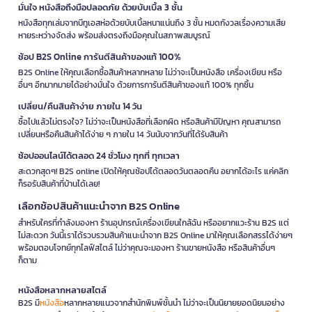
มั่นใจ หนังสือถึงมือปลอดภัย ด้วยบับเบิ้ล 3 ชั้น
หนังสือทุกเล่มจากบีทูเอสห่อด้วยบับเบิ้ลหนาแน่นถึง 3 ชั้น หมดกังวลเรื่องความเสีย
หายระหว่างจัดส่ง พร้อมส่งตรงถึงมือคุณในสภาพสมบูรณ์
ช้อป B2S Online การันตีสินค้าของแท้ 100%
B2S Online ให้คุณเลือกซื้อสินค้าหลากหลาย ไม่ว่าจะเป็นหนังสือ เครื่องเขียน หรือ
อื่นๆ อีกมากมายได้อย่างมั่นใจ ด้วยการการันตีสินค้าของแท้ 100% ทุกชิ้น
เปลี่ยน/คืนสินค้าง่าย ภายใน 14 วัน
ซื้อไปแล้วไม่ตรงใจ? ไม่ว่าจะเป็นหนังสือที่เลือกผิด หรือสินค้ามีปัญหา คุณสามารถ
เปลี่ยนหรือคืนสินค้าได้ง่าย ๆ ภายใน 14 วันนับจากวันที่ได้รับสินค้า
ช้อปออนไลน์ได้ตลอด 24 ชั่วโมง ทุกที่ ทุกเวลา
สะดวกสุดๆ! B2S online เปิดให้คุณช้อปได้ตลอดวันตลอดคืน อยากได้อะไร แค่คลิก
ก็รอรับสินค้าที่บ้านได้เลย!
เลือกช้อปสินค้าแนะนำจาก B2S Online
สำหรับใครที่กำลังมองหา ร้านอุปกรณ์เครื่องเขียนใกล้ฉัน หรืออยากแวะร้าน B2S แต่
ไม่สะดวก วันนี้เราได้รวบรวมสินค้าแนะนำจาก B2S Online มาให้คุณเลือกสรรได้ง่ายๆ
พร้อมตอบโจทย์ทุกไลฟ์สไตล์ ไม่ว่าคุณจะมองหา ร้านขายหนังสือ หรือสินค้าอื่นๆ
ก็ตาม
หนังสือหลากหลายสไตล์
B2S มี
หนังสือ
หลากหลายแนวจากสำนักพิมพ์ชั้นนำ ไม่ว่าจะเป็นนิยายยอดนิยมอย่าง