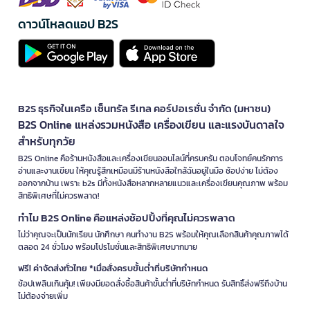
ดาวน์โหลดแอป B2S
B2S ธุรกิจในเครือ เซ็นทรัล รีเทล คอร์ปอเรชั่น จำกัด (มหาชน)
B2S Online แหล่งรวมหนังสือ เครื่องเขียน และแรงบันดาลใจ
สำหรับทุกวัย
B2S Online คือร้านหนังสือและเครื่องเขียนออนไลน์ที่ครบครัน ตอบโจทย์คนรักการ
อ่านและงานเขียน ให้คุณรู้สึกเหมือนมีร้านหนังสือใกล้ฉันอยู่ในมือ ช้อปง่าย ไม่ต้อง
ออกจากบ้าน เพราะ b2s มีทั้งหนังสือหลากหลายแนวและเครื่องเขียนคุณภาพ พร้อม
สิทธิพิเศษที่ไม่ควรพลาด!
ทำไม B2S Online คือแหล่งช้อปปิ้งที่คุณไม่ควรพลาด
ไม่ว่าคุณจะเป็นนักเรียน นักศึกษา คนทำงาน B2S พร้อมให้คุณเลือกสินค้าคุณภาพได้
ตลอด 24 ชั่วโมง พร้อมโปรโมชั่นและสิทธิพิเศษมากมาย
ฟรี! ค่าจัดส่งทั่วไทย *เมื่อสั่งครบขั้นต่ำที่บริษัทกำหนด
ช้อปเพลินเกินคุ้ม! เพียงมียอดสั่งซื้อสินค้าขั้นต่ำที่บริษัทกำหนด รับสิทธิ์ส่งฟรีถึงบ้าน
ไม่ต้องจ่ายเพิ่ม