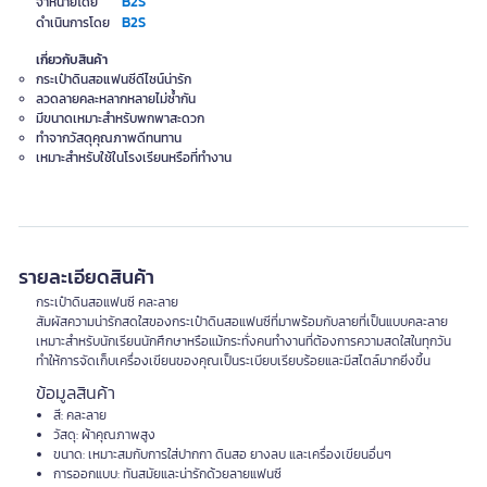
B2S
จำหน่ายโดย
B2S
ดำเนินการโดย
เกี่ยวกับสินค้า
กระเป๋าดินสอแฟนซีดีไซน์น่ารัก
ลวดลายคละหลากหลายไม่ซ้ำกัน
มีขนาดเหมาะสำหรับพกพาสะดวก
ทำจากวัสดุคุณภาพดีทนทาน
เหมาะสำหรับใช้ในโรงเรียนหรือที่ทำงาน
รายละเอียดสินค้า
กระเป๋าดินสอแฟนซี คละลาย
สัมผัสความน่ารักสดใสของกระเป๋าดินสอแฟนซีที่มาพร้อมกับลายที่เป็นแบบคละลาย
เหมาะสำหรับนักเรียนนักศึกษาหรือแม้กระทั่งคนทำงานที่ต้องการความสดใสในทุกวัน
ทำให้การจัดเก็บเครื่องเขียนของคุณเป็นระเบียบเรียบร้อยและมีสไตล์มากยิ่งขึ้น
ข้อมูลสินค้า
สี: คละลาย
วัสดุ: ผ้าคุณภาพสูง
ขนาด: เหมาะสมกับการใส่ปากกา ดินสอ ยางลบ และเครื่องเขียนอื่นๆ
การออกแบบ: ทันสมัยและน่ารักด้วยลายแฟนซี