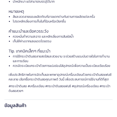
น้ำหนักเบา แต่สามารถบรรจุได้มาก
หมายเหตุ
สีและลวดลายของผลิตภัณฑ์อาจแตกต่างกันตามการผลิตแต่ละครั้ง
โปรดหลีกเลี่ยงการเก็บในที่ร้อนหรือเปียกชื้น
คำแนะนำและข้อควรระวัง
ควรหมั่นทำความสะอาด และหลีกเลี่ยงการสัมผัสน้ำ
เก็บให้ห่างจากแสงแดดโดยตรง
Tip. เทคนิคเล็กๆ ที่แนะนำ
การใช้กระเป๋าดินสอลายสดใสและสวยงาม จะช่วยสร้างแรงบันดาลใจในการทำงาน
และการเรียน
ควรจัดระเบียบกระเป๋าด้วยการแบ่งช่องใส่อุปกรณ์เพื่อความเป็นระเบียบเรียบร้อย
เพิ่มประสิทธิภาพในการจัดเก็บและพกพาอุปกรณ์เครื่องเขียนด้วยกระเป๋าดินสอแฟนซี
คละลาย เลือกซื้อกระเป๋าดินสอคุณภาพดี วันนี้ เพื่อประสบการณ์การใช้งานที่ดีที่สุด!
#กระเป๋าดินสอ #เครื่องเขียน #กระเป๋าดินสอแฟนซี #อุปกรณ์เครื่องเขียน #กระเป๋า
ดินสอสวยๆ
ข้อมูลสินค้า