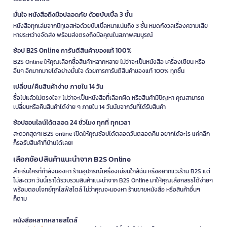
มั่นใจ หนังสือถึงมือปลอดภัย ด้วยบับเบิ้ล 3 ชั้น
หนังสือทุกเล่มจากบีทูเอสห่อด้วยบับเบิ้ลหนาแน่นถึง 3 ชั้น หมดกังวลเรื่องความเสีย
หายระหว่างจัดส่ง พร้อมส่งตรงถึงมือคุณในสภาพสมบูรณ์
ช้อป B2S Online การันตีสินค้าของแท้ 100%
B2S Online ให้คุณเลือกซื้อสินค้าหลากหลาย ไม่ว่าจะเป็นหนังสือ เครื่องเขียน หรือ
อื่นๆ อีกมากมายได้อย่างมั่นใจ ด้วยการการันตีสินค้าของแท้ 100% ทุกชิ้น
เปลี่ยน/คืนสินค้าง่าย ภายใน 14 วัน
ซื้อไปแล้วไม่ตรงใจ? ไม่ว่าจะเป็นหนังสือที่เลือกผิด หรือสินค้ามีปัญหา คุณสามารถ
เปลี่ยนหรือคืนสินค้าได้ง่าย ๆ ภายใน 14 วันนับจากวันที่ได้รับสินค้า
ช้อปออนไลน์ได้ตลอด 24 ชั่วโมง ทุกที่ ทุกเวลา
สะดวกสุดๆ! B2S online เปิดให้คุณช้อปได้ตลอดวันตลอดคืน อยากได้อะไร แค่คลิก
ก็รอรับสินค้าที่บ้านได้เลย!
เลือกช้อปสินค้าแนะนำจาก B2S Online
สำหรับใครที่กำลังมองหา ร้านอุปกรณ์เครื่องเขียนใกล้ฉัน หรืออยากแวะร้าน B2S แต่
ไม่สะดวก วันนี้เราได้รวบรวมสินค้าแนะนำจาก B2S Online มาให้คุณเลือกสรรได้ง่ายๆ
พร้อมตอบโจทย์ทุกไลฟ์สไตล์ ไม่ว่าคุณจะมองหา ร้านขายหนังสือ หรือสินค้าอื่นๆ
ก็ตาม
หนังสือหลากหลายสไตล์