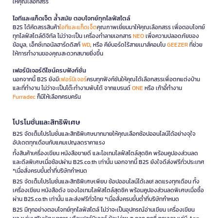
ให้คุณเลือกสรร
ไอทีและแก็ดเจ็ต ล้ำสมัย ตอบโจทย์ทุกไลฟ์สไตล์
B2S ได้คัดสรรสินค้า
ไอทีและแก็ดเจ็ต
คุณภาพเยี่ยมมาให้คุณเลือกสรร เพื่อตอบโจทย์
ทุกไลฟ์สไตล์ดิจิทัล ไม่ว่าจะเป็น เครื่องทำลายเอกสาร
NEO
เพื่อความปลอดภัยของ
ข้อมูล, เอ็กซ์เทอนัลฮาร์ดดิสก์
WD
, หรือ คีย์บอร์ดไร้สายเมาส์คอมโบ
GEEZER
ที่ช่วย
ให้การทำงานของคุณสะดวกสบายยิ่งขึ้น
เฟอร์นิเจอร์ดีไซน์ครบฟังก์ชั่น
นอกจากนี้ B2S ยังมี
เฟอร์นิเจอร์
ครบทุกฟังก์ชันให้คุณได้เลือกสรรเพื่อตกแต่งบ้าน
และที่ทำงาน ไม่ว่าจะเป็นโต๊ะทำงานพับได้ จากแบรนด์
ONE
หรือ เก้าอี้ทำงาน
Furradec
ก็มีให้เลือกครบครัน
โปรโมชั่นและสิทธิพิเศษ
B2S จัดเต็มโปรโมชั่นและสิทธิพิเศษมากมายให้คุณเลือกช้อปออนไลน์ได้อย่างจุใจ
อัปเดตทุกเดือนกับแคมเปญลดราคาแรง
ทั้งสินค้าเครื่องเขียน หนังสือขายดี และไอเทมไลฟ์สไตล์สุดชิค พร้อมคูปองส่วนลด
และดีลพิเศษเมื่อช้อปผ่าน B2S.co.th เท่านั้น นอกจากนี้ B2S ยังใจดีส่งฟรีทั่วประเทศ
*เมื่อสั่งครบขั้นต่ำที่บริษัทกำหนด
B2S จัดเต็มโปรโมชั่นและสิทธิพิเศษเพียบ ช้อปออนไลน์ได้เลย! ลดแรงทุกเดือน ทั้ง
เครื่องเขียน หนังสือดัง ของไอเทมไลฟ์สไตล์สุดชิค พร้อมคูปองส่วนลดพิเศษเมื่อซื้อ
ผ่าน B2S.co.th เท่านั้น และส่งฟรีทั่วไทย *เมื่อสั่งครบขั้นต่ำที่บริษัทกำหนด
B2S มีทุกอย่างตอบโจทย์ทุกไลฟ์สไตล์ ไม่ว่าจะเป็นอุปกรณ์อ่านเขียน เครื่องเขียน