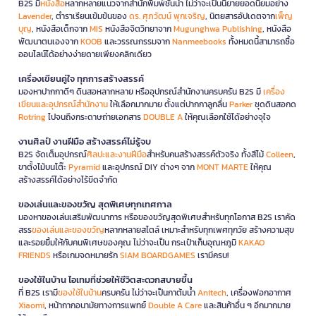
B2S มี
หนังสือ
หลากหลายแนวจากสำนักพิมพ์ชั้นนำ ไม่ว่าจะเป็นนิยายยอดนิยมอย่าง
Lavender
, ตำราเรียนเข้มข้นของ
ดร. ศุภวัฒน์ พุกเจริญ
, นิตยสารอัปเดตจาก
เพ็ญ
บุญ
, หนังสือเด็กจาก
MIS
หนังสือจิตวิทยาจาก
Mugunghwa Publishing
, หนังสือ
พัฒนาตนเองจาก
KOOB
และวรรณกรรมจาก
Nanmeebooks
ทั้งหมดนี้สามารถซื้อ
ออนไลน์ได้อย่างง่ายดายเพียงคลิกเดียว
เครื่องเขียนคู่ใจ ทุกการสร้างสรรค์
มองหาปากกาดีๆ ดินสอหลากหลาย หรืออุปกรณ์สำนักงานครบครัน B2S มี
เครื่อง
เขียนและอุปกรณ์สำนักงาน
ให้เลือกมากมาย ตั้งแต่ปากกาลูกลื่น
Parker
ชุดดินสอกด
Rotring
ไปจนถึงกระดาษถ่ายเอกสาร
DOUBLE A
ให้คุณเลือกใช้ได้อย่างจุใจ
งานศิลป์ งานฝีมือ สร้างสรรค์ไม่รู้จบ
B2S จัดเต็มอุปกรณ์
ศิลปะและงานฝีมือ
สำหรับคนสร้างสรรค์ตัวจริง ทั้งสีไม้
Colleen
,
ขาตั้งไม้บนโต๊ะ
Pyramid
และอุปกรณ์ DIY ต่างๆ จาก
MONT MARTE
ให้คุณ
สร้างสรรค์ได้อย่างไร้ขีดจำกัด
ของเล่นและของขวัญ สุดพิเศษทุกเทศกาล
มองหาของเล่นเสริมพัฒนาการ หรือของขวัญสุดพิเศษสำหรับทุกโอกาส B2S เราคัด
สรร
ของเล่นและของขวัญ
หลากหลายสไตล์ เหมาะสำหรับทุกเพศทุกวัย สร้างความสุข
และรอยยิ้มให้กับคนพิเศษของคุณ ไม่ว่าจะเป็น กระเป๋าเก็บอุณหภูมิ
KAKAO
FRIENDS
หรือเกมจดหมายรัก
SIAM BOARDGAMES
เรามีครบ!
ของใช้ในบ้าน ไอเทมที่ช่วยให้ชีวิตสะดวกสบายขึ้น
ที่ B2S เรามี
ของใช้ในบ้าน
ครบครัน ไม่ว่าจะเป็นกาต้มน้ำ
Anitech
, เครื่องฟอกอากาศ
Xiaomi
, หน้ากากอนามัยทางการแพทย์
Double A Care
และสินค้าอื่น ๆ อีกมากมาย