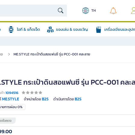
TH
อ
ไอที & แก็ตเจ็ต
ของเล่น & ของขวัญ
เครื่องเขียนและอุ
สอ
ME.STYLE กระเป๋าดินสอแฟนซี รุ่น PCC-001 คละลาย
.STYLE กระเป๋าดินสอแฟนซี รุ่น PCC-001 คละ
นค้า
1094516
ME.STYLE
B2S
B2S
์
จำหน่ายโดย
ดำเนินการโดย
มรายการผ่อน 0%
ดชั่วคราว
99.00