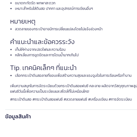
ขนาดกะทัดรัด พกพาสะดวก
เหมาะสำหรับใส่ดินสอ ปากกา และอุปกรณ์การเขียนอื่นๆ
หมายเหตุ
ลวดลายของกระเป๋าอาจมีการเปลี่ยนแปลงโดยไม่แจ้งล่วงหน้า
คำแนะนำและข้อควรระวัง
เก็บให้ห่างจากเปลวไฟและความร้อน
หลีกเลี่ยงการขูดขีดและการโดนน้ำมากเกินไป
Tip. เทคนิคเล็กๆ ที่แนะนำ
เลือกกระเป๋าดินสอลายที่ชอบเพื่อสร้างความสุขและแรงจูงใจในการเรียนหรือทำงาน
เพิ่มความสนุกในการจัดระเบียบด้วยกระเป๋าดินสอแฟนซี คละลาย ผลิตจากวัสดุคุณภาพสูงแข
แฟนซีวันนี้เพื่อความเป็นระเบียบและสไตล์ที่ไม่เหมือนใคร!
#กระเป๋าดินสอ #กระเป๋าดินสอแฟนซี #ลวดลายแฟนซี #เครื่องเขียน #การจัดระเบียบ
ข้อมูลสินค้า