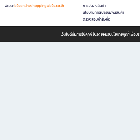
อีเมล:
b2sonlineshopping@b2s.co.th
การจัดส่งสินค้า
นโยบายการเปลี่ยน/คืนสินค้า
ตรวจสอบคำสั่งซื้อ
เว็บไซต์นี้มีการใช้คุกกี้ โปรดยอมรับนโยบายคุกกี้เพื่
B2S ธุรกิจในเครือ เซ็นทรัล รีเทล คอร์ปอเรชั่น จำกัด (มหาชน)
B2S Online แหล่งรวมหนังสือ เครื่องเขียน และแรงบันดาลใจสำหรับ
B2S Online คือร้านหนังสือและเครื่องเขียนออนไลน์ที่ครบครัน ตอบโจทย์คนรักการอ่านและงานเ
ทำไม B2S Online คือแหล่งช้อปปิ้งที่คุณไม่ควรพลาด