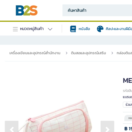
หมวดหมู่สินค้า
หนังสือ
ศิลปะและงานฝีมื
เครื่องเขียนและอุปกรณ์สำนักงาน
ดินสอและอุปกรณ์เสริม
กล่องดิน
ME
รหัสสิ
แบรนด
ร่ว
หม
฿ 1