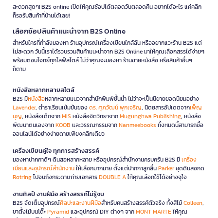
สะดวกสุดๆ! B2S online เปิดให้คุณช้อปได้ตลอดวันตลอดคืน อยากได้อะไร แค่คลิก
ก็รอรับสินค้าที่บ้านได้เลย!
เลือกช้อปสินค้าแนะนำจาก B2S Online
สำหรับใครที่กำลังมองหา ร้านอุปกรณ์เครื่องเขียนใกล้ฉัน หรืออยากแวะร้าน B2S แต่
ไม่สะดวก วันนี้เราได้รวบรวมสินค้าแนะนำจาก B2S Online มาให้คุณเลือกสรรได้ง่ายๆ
พร้อมตอบโจทย์ทุกไลฟ์สไตล์ ไม่ว่าคุณจะมองหา ร้านขายหนังสือ หรือสินค้าอื่นๆ
ก็ตาม
หนังสือหลากหลายสไตล์
B2S มี
หนังสือ
หลากหลายแนวจากสำนักพิมพ์ชั้นนำ ไม่ว่าจะเป็นนิยายยอดนิยมอย่าง
Lavender
, ตำราเรียนเข้มข้นของ
ดร. ศุภวัฒน์ พุกเจริญ
, นิตยสารอัปเดตจาก
เพ็ญ
บุญ
, หนังสือเด็กจาก
MIS
หนังสือจิตวิทยาจาก
Mugunghwa Publishing
, หนังสือ
พัฒนาตนเองจาก
KOOB
และวรรณกรรมจาก
Nanmeebooks
ทั้งหมดนี้สามารถซื้อ
ออนไลน์ได้อย่างง่ายดายเพียงคลิกเดียว
เครื่องเขียนคู่ใจ ทุกการสร้างสรรค์
มองหาปากกาดีๆ ดินสอหลากหลาย หรืออุปกรณ์สำนักงานครบครัน B2S มี
เครื่อง
เขียนและอุปกรณ์สำนักงาน
ให้เลือกมากมาย ตั้งแต่ปากกาลูกลื่น
Parker
ชุดดินสอกด
Rotring
ไปจนถึงกระดาษถ่ายเอกสาร
DOUBLE A
ให้คุณเลือกใช้ได้อย่างจุใจ
งานศิลป์ งานฝีมือ สร้างสรรค์ไม่รู้จบ
B2S จัดเต็มอุปกรณ์
ศิลปะและงานฝีมือ
สำหรับคนสร้างสรรค์ตัวจริง ทั้งสีไม้
Colleen
,
ขาตั้งไม้บนโต๊ะ
Pyramid
และอุปกรณ์ DIY ต่างๆ จาก
MONT MARTE
ให้คุณ