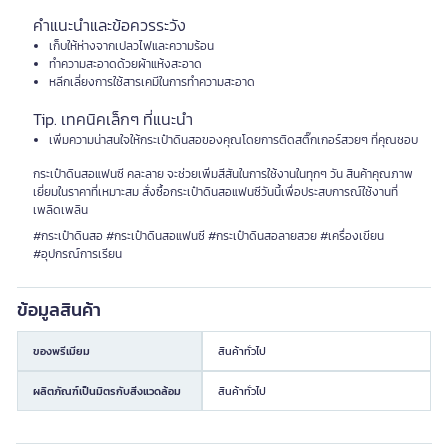
คำแนะนำและข้อควรระวัง
เก็บให้ห่างจากเปลวไฟและความร้อน
ทำความสะอาดด้วยผ้าแห้งสะอาด
หลีกเลี่ยงการใช้สารเคมีในการทำความสะอาด
Tip. เทคนิคเล็กๆ ที่แนะนำ
เพิ่มความน่าสนใจให้กระเป๋าดินสอของคุณโดยการติดสติ๊กเกอร์สวยๆ ที่คุณชอบ
กระเป๋าดินสอแฟนซี คละลาย จะช่วยเพิ่มสีสันในการใช้งานในทุกๆ วัน สินค้าคุณภาพ
เยี่ยมในราคาที่เหมาะสม สั่งซื้อกระเป๋าดินสอแฟนซีวันนี้เพื่อประสบการณ์ใช้งานที่
เพลิดเพลิน
#กระเป๋าดินสอ #กระเป๋าดินสอแฟนซี #กระเป๋าดินสอลายสวย #เครื่องเขียน
#อุปกรณ์การเรียน
ข้อมูลสินค้า
ของพรีเมียม
สินค้าทั่วไป
ผลิตภัณฑ์เป็นมิตรกับสิ่งแวดล้อม
สินค้าทั่วไป