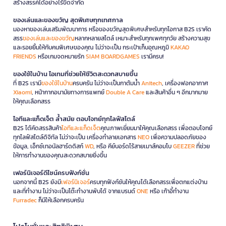
สร้างสรรค์ได้อย่างไร้ขีดจำกัด
ของเล่นและของขวัญ สุดพิเศษทุกเทศกาล
มองหาของเล่นเสริมพัฒนาการ หรือของขวัญสุดพิเศษสำหรับทุกโอกาส B2S เราคัด
สรร
ของเล่นและของขวัญ
หลากหลายสไตล์ เหมาะสำหรับทุกเพศทุกวัย สร้างความสุข
และรอยยิ้มให้กับคนพิเศษของคุณ ไม่ว่าจะเป็น กระเป๋าเก็บอุณหภูมิ
KAKAO
FRIENDS
หรือเกมจดหมายรัก
SIAM BOARDGAMES
เรามีครบ!
ของใช้ในบ้าน ไอเทมที่ช่วยให้ชีวิตสะดวกสบายขึ้น
ที่ B2S เรามี
ของใช้ในบ้าน
ครบครัน ไม่ว่าจะเป็นกาต้มน้ำ
Anitech
, เครื่องฟอกอากาศ
Xiaomi
, หน้ากากอนามัยทางการแพทย์
Double A Care
และสินค้าอื่น ๆ อีกมากมาย
ให้คุณเลือกสรร
ไอทีและแก็ดเจ็ต ล้ำสมัย ตอบโจทย์ทุกไลฟ์สไตล์
B2S ได้คัดสรรสินค้า
ไอทีและแก็ดเจ็ต
คุณภาพเยี่ยมมาให้คุณเลือกสรร เพื่อตอบโจทย์
ทุกไลฟ์สไตล์ดิจิทัล ไม่ว่าจะเป็น เครื่องทำลายเอกสาร
NEO
เพื่อความปลอดภัยของ
ข้อมูล, เอ็กซ์เทอนัลฮาร์ดดิสก์
WD
, หรือ คีย์บอร์ดไร้สายเมาส์คอมโบ
GEEZER
ที่ช่วย
ให้การทำงานของคุณสะดวกสบายยิ่งขึ้น
เฟอร์นิเจอร์ดีไซน์ครบฟังก์ชั่น
นอกจากนี้ B2S ยังมี
เฟอร์นิเจอร์
ครบทุกฟังก์ชันให้คุณได้เลือกสรรเพื่อตกแต่งบ้าน
และที่ทำงาน ไม่ว่าจะเป็นโต๊ะทำงานพับได้ จากแบรนด์
ONE
หรือ เก้าอี้ทำงาน
Furradec
ก็มีให้เลือกครบครัน