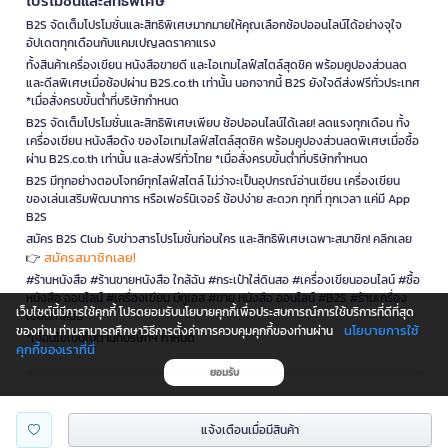
โปรโมชั่นและสิทธิพิเศษ
B2S จัดเต็มโปรโมชั่นและสิทธิพิเศษมากมายให้คุณเลือกช้อปออนไลน์ได้อย่างจุใจ
อัปเดตทุกเดือนกับแคมเปญลดราคาแรง
ทั้งสินค้าเครื่องเขียน หนังสือขายดี และไอเทมไลฟ์สไตล์สุดชิค พร้อมคูปองส่วนลด
และดีลพิเศษเมื่อช้อปผ่าน B2S.co.th เท่านั้น นอกจากนี้ B2S ยังใจดีส่งฟรีทั่วประเทศ
*เมื่อสั่งครบขั้นต่ำที่บริษัทกำหนด
B2S จัดเต็มโปรโมชั่นและสิทธิพิเศษเพียบ ช้อปออนไลน์ได้เลย! ลดแรงทุกเดือน ทั้ง
เครื่องเขียน หนังสือดัง ของไอเทมไลฟ์สไตล์สุดชิค พร้อมคูปองส่วนลดพิเศษเมื่อซื้อ
ผ่าน B2S.co.th เท่านั้น และส่งฟรีทั่วไทย *เมื่อสั่งครบขั้นต่ำที่บริษัทกำหนด
B2S มีทุกอย่างตอบโจทย์ทุกไลฟ์สไตล์ ไม่ว่าจะเป็นอุปกรณ์อ่านเขียน เครื่องเขียน
ของเล่นเสริมพัฒนาการ หรือเฟอร์นิเจอร์ ช้อปง่าย สะดวก ทุกที่ ทุกเวลา แค่มี App
B2S
สมัคร B2S Club รับข่าวสารโปรโมชั่นก่อนใคร และสิทธิพิเศษเฉพาะสมาชิก! คลิกเลย
สมัครสมาชิกเลย!
👉
#ร้านหนังสือ #ร้านขายหนังสือ ใกล้ฉัน #กระเป๋าใส่ดินสอ #เครื่องเขียนออนไลน์ #ซื้อ
หนังสือ ออนไลน์ #เครื่องเขียน บีทูเอส #ขาย หนังสือ ออนไลน์ #B2S #ร้านเครื่อง
เว็บไซต์นี้มีการใช้คุกกี้ โปรดยอมรับนโยบายคุกกี้เพื่อประสบการณ์การใช้บริการที่ดีที่สุด
เขียนใกล้ฉัน
นโยบายการใช้
ของท่าน ท่านสามารถศึกษาวิธีการตั้งค่าการควบคุมคุกกี้ของท่านผ่าน
*เงื่อนไขเป็นไปตามที่บริษัทฯ กำหนด
คุกกี้ของเราที่นี่
ยอมรับ
is a company operating under
แจ้งเตือนเมื่อมีสินค้า