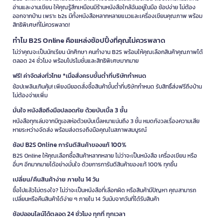
อ่านและงานเขียน ให้คุณรู้สึกเหมือนมีร้านหนังสือใกล้ฉันอยู่ในมือ ช้อปง่าย ไม่ต้อง
ออกจากบ้าน เพราะ b2s มีทั้งหนังสือหลากหลายแนวและเครื่องเขียนคุณภาพ พร้อม
สิทธิพิเศษที่ไม่ควรพลาด!
ทำไม B2S Online คือแหล่งช้อปปิ้งที่คุณไม่ควรพลาด
ไม่ว่าคุณจะเป็นนักเรียน นักศึกษา คนทำงาน B2S พร้อมให้คุณเลือกสินค้าคุณภาพได้
ตลอด 24 ชั่วโมง พร้อมโปรโมชั่นและสิทธิพิเศษมากมาย
ฟรี! ค่าจัดส่งทั่วไทย *เมื่อสั่งครบขั้นต่ำที่บริษัทกำหนด
ช้อปเพลินเกินคุ้ม! เพียงมียอดสั่งซื้อสินค้าขั้นต่ำที่บริษัทกำหนด รับสิทธิ์ส่งฟรีถึงบ้าน
ไม่ต้องจ่ายเพิ่ม
มั่นใจ หนังสือถึงมือปลอดภัย ด้วยบับเบิ้ล 3 ชั้น
หนังสือทุกเล่มจากบีทูเอสห่อด้วยบับเบิ้ลหนาแน่นถึง 3 ชั้น หมดกังวลเรื่องความเสีย
หายระหว่างจัดส่ง พร้อมส่งตรงถึงมือคุณในสภาพสมบูรณ์
ช้อป B2S Online การันตีสินค้าของแท้ 100%
B2S Online ให้คุณเลือกซื้อสินค้าหลากหลาย ไม่ว่าจะเป็นหนังสือ เครื่องเขียน หรือ
อื่นๆ อีกมากมายได้อย่างมั่นใจ ด้วยการการันตีสินค้าของแท้ 100% ทุกชิ้น
เปลี่ยน/คืนสินค้าง่าย ภายใน 14 วัน
ซื้อไปแล้วไม่ตรงใจ? ไม่ว่าจะเป็นหนังสือที่เลือกผิด หรือสินค้ามีปัญหา คุณสามารถ
เปลี่ยนหรือคืนสินค้าได้ง่าย ๆ ภายใน 14 วันนับจากวันที่ได้รับสินค้า
ช้อปออนไลน์ได้ตลอด 24 ชั่วโมง ทุกที่ ทุกเวลา