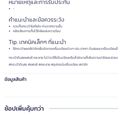
หมายเหตุและการรับประกัน
-
คำแนะนำและข้อควรระวัง
ควรเก็บกระเป๋าในที่แห้ง ห่างจากความชื้น
หลีกเลี่ยงการเก็บไว้ใกล้แหล่งความร้อน
Tip. เทคนิคเล็กๆ ที่แนะนำ
ใช้กระเป๋าแยกสีน่ารักเพื่อจัดการเครื่องเขียนต่างๆ เช่น ปากกา ดินสอและเครื่องเขียนอ
กระเป๋าดินสอแฟนซี คละลาย ไม่ว่าจะใช้ในโรงเรียนหรือสำนักงานก็เพิ่มความน่ารักและสวยงา
#กระเป๋าดินสอ #แฟนซี #คละลาย #อุปกรณ์เครื่องเขียน #น่ารัก
ข้อมูลสินค้า
ช้อปเพิ่มคุ้มกว่า