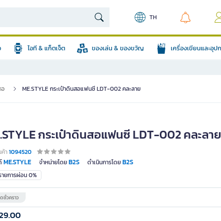
TH
อ
ไอที & แก็ตเจ็ต
ของเล่น & ของขวัญ
เครื่องเขียนและอุ
สอ
ME.STYLE กระเป๋าดินสอแฟนซี LDT-002 คละลาย
.STYLE กระเป๋าดินสอแฟนซี LDT-002 คละลา
นค้า
1094520
ME.STYLE
B2S
B2S
์
จำหน่ายโดย
ดำเนินการโดย
มรายการผ่อน 0%
ดชั่วคราว
29.00