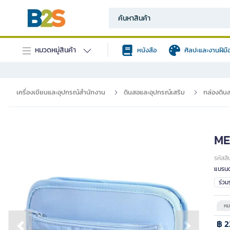
หมวดหมู่สินค้า
หนังสือ
ศิลปะและงานฝีมื
เครื่องเขียนและอุปกรณ์สำนักงาน
ดินสอและอุปกรณ์เสริม
กล่องดิน
ME
รหัสสิ
แบรนด
ร่ว
หม
฿ 2