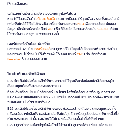
ให้คุณเลือกสรร
ไอทีและแก็ดเจ็ต ล้ำสมัย ตอบโจทย์ทุกไลฟ์สไตล์
B2S ได้คัดสรรสินค้า
ไอทีและแก็ดเจ็ต
คุณภาพเยี่ยมมาให้คุณเลือกสรร เพื่อตอบโจทย์
ทุกไลฟ์สไตล์ดิจิทัล ไม่ว่าจะเป็น เครื่องทำลายเอกสาร
NEO
เพื่อความปลอดภัยของ
ข้อมูล, เอ็กซ์เทอนัลฮาร์ดดิสก์
WD
, หรือ คีย์บอร์ดไร้สายเมาส์คอมโบ
GEEZER
ที่ช่วย
ให้การทำงานของคุณสะดวกสบายยิ่งขึ้น
เฟอร์นิเจอร์ดีไซน์ครบฟังก์ชั่น
นอกจากนี้ B2S ยังมี
เฟอร์นิเจอร์
ครบทุกฟังก์ชันให้คุณได้เลือกสรรเพื่อตกแต่งบ้าน
และที่ทำงาน ไม่ว่าจะเป็นโต๊ะทำงานพับได้ จากแบรนด์
ONE
หรือ เก้าอี้ทำงาน
Furradec
ก็มีให้เลือกครบครัน
โปรโมชั่นและสิทธิพิเศษ
B2S จัดเต็มโปรโมชั่นและสิทธิพิเศษมากมายให้คุณเลือกช้อปออนไลน์ได้อย่างจุใจ
อัปเดตทุกเดือนกับแคมเปญลดราคาแรง
ทั้งสินค้าเครื่องเขียน หนังสือขายดี และไอเทมไลฟ์สไตล์สุดชิค พร้อมคูปองส่วนลด
และดีลพิเศษเมื่อช้อปผ่าน B2S.co.th เท่านั้น นอกจากนี้ B2S ยังใจดีส่งฟรีทั่วประเทศ
*เมื่อสั่งครบขั้นต่ำที่บริษัทกำหนด
B2S จัดเต็มโปรโมชั่นและสิทธิพิเศษเพียบ ช้อปออนไลน์ได้เลย! ลดแรงทุกเดือน ทั้ง
เครื่องเขียน หนังสือดัง ของไอเทมไลฟ์สไตล์สุดชิค พร้อมคูปองส่วนลดพิเศษเมื่อซื้อ
ผ่าน B2S.co.th เท่านั้น และส่งฟรีทั่วไทย *เมื่อสั่งครบขั้นต่ำที่บริษัทกำหนด
B2S มีทุกอย่างตอบโจทย์ทุกไลฟ์สไตล์ ไม่ว่าจะเป็นอุปกรณ์อ่านเขียน เครื่องเขียน