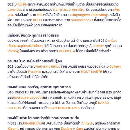
B2S มี
หนังสือ
หลากหลายแนวจากสำนักพิมพ์ชั้นนำ ไม่ว่าจะเป็นนิยายยอดนิยมอย่าง
Lavender
, ตำราเรียนเข้มข้นของ
ดร. ศุภวัฒน์ พุกเจริญ
, นิตยสารอัปเดตจาก
เพ็ญ
บุญ
, หนังสือเด็กจาก
MIS
หนังสือจิตวิทยาจาก
Mugunghwa Publishing
, หนังสือ
พัฒนาตนเองจาก
KOOB
และวรรณกรรมจาก
Nanmeebooks
ทั้งหมดนี้สามารถซื้อ
ออนไลน์ได้อย่างง่ายดายเพียงคลิกเดียว
เครื่องเขียนคู่ใจ ทุกการสร้างสรรค์
มองหาปากกาดีๆ ดินสอหลากหลาย หรืออุปกรณ์สำนักงานครบครัน B2S มี
เครื่อง
เขียนและอุปกรณ์สำนักงาน
ให้เลือกมากมาย ตั้งแต่ปากกาลูกลื่น
Parker
ชุดดินสอกด
Rotring
ไปจนถึงกระดาษถ่ายเอกสาร
DOUBLE A
ให้คุณเลือกใช้ได้อย่างจุใจ
งานศิลป์ งานฝีมือ สร้างสรรค์ไม่รู้จบ
B2S จัดเต็มอุปกรณ์
ศิลปะและงานฝีมือ
สำหรับคนสร้างสรรค์ตัวจริง ทั้งสีไม้
Colleen
,
ขาตั้งไม้บนโต๊ะ
Pyramid
และอุปกรณ์ DIY ต่างๆ จาก
MONT MARTE
ให้คุณ
สร้างสรรค์ได้อย่างไร้ขีดจำกัด
ของเล่นและของขวัญ สุดพิเศษทุกเทศกาล
มองหาของเล่นเสริมพัฒนาการ หรือของขวัญสุดพิเศษสำหรับทุกโอกาส B2S เราคัด
สรร
ของเล่นและของขวัญ
หลากหลายสไตล์ เหมาะสำหรับทุกเพศทุกวัย สร้างความสุข
และรอยยิ้มให้กับคนพิเศษของคุณ ไม่ว่าจะเป็น กระเป๋าเก็บอุณหภูมิ
KAKAO
FRIENDS
หรือเกมจดหมายรัก
SIAM BOARDGAMES
เรามีครบ!
ของใช้ในบ้าน ไอเทมที่ช่วยให้ชีวิตสะดวกสบายขึ้น
ที่ B2S เรามี
ของใช้ในบ้าน
ครบครัน ไม่ว่าจะเป็นกาต้มน้ำ
Anitech
, เครื่องฟอกอากาศ
Xiaomi
, หน้ากากอนามัยทางการแพทย์
Double A Care
และสินค้าอื่น ๆ อีกมากมาย