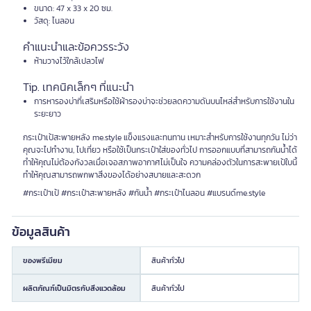
ขนาด: 47 x 33 x 20 ซม.
วัสดุ: ไนลอน
คำแนะนำและข้อควรระวัง
ห้ามวางไว้ใกล้เปลวไฟ
Tip. เทคนิคเล็กๆ ที่แนะนำ
การหารองบ่าที่เสริมหรือใช้ผ้ารองบ่าจะช่วยลดความดันบนไหล่สำหรับการใช้งานใน
ระยะยาว
กระเป๋าเป้สะพายหลัง me.style แข็งแรงและทนทาน เหมาะสำหรับการใช้งานทุกวัน ไม่ว่า
คุณจะไปทำงาน, ไปเที่ยว หรือใช้เป็นกระเป๋าใส่ของทั่วไป การออกแบบที่สามารถกันน้ำได้
ทำให้คุณไม่ต้องกังวลเมื่อเจอสภาพอากาศไม่เป็นใจ ความคล่องตัวในการสะพายเป้ใบนี้
ทำให้คุณสามารถพกพาสิ่งของได้อย่างสบายและสะดวก
#กระเป๋าเป้ #กระเป๋าสะพายหลัง #กันน้ำ #กระเป๋าไนลอน #แบรนด์me.style
ข้อมูลสินค้า
ของพรีเมียม
สินค้าทั่วไป
ผลิตภัณฑ์เป็นมิตรกับสิ่งแวดล้อม
สินค้าทั่วไป