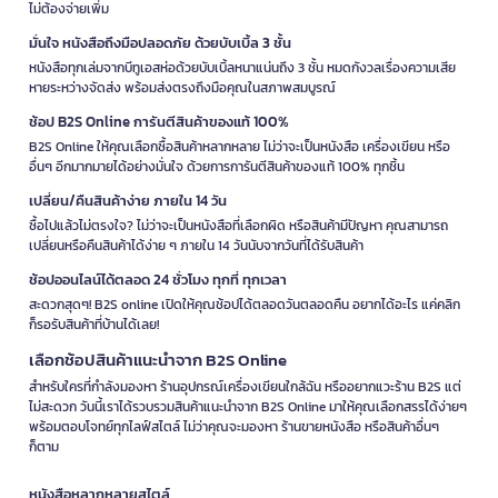
ไม่ต้องจ่ายเพิ่ม
มั่นใจ หนังสือถึงมือปลอดภัย ด้วยบับเบิ้ล 3 ชั้น
หนังสือทุกเล่มจากบีทูเอสห่อด้วยบับเบิ้ลหนาแน่นถึง 3 ชั้น หมดกังวลเรื่องความเสีย
หายระหว่างจัดส่ง พร้อมส่งตรงถึงมือคุณในสภาพสมบูรณ์
ช้อป B2S Online การันตีสินค้าของแท้ 100%
B2S Online ให้คุณเลือกซื้อสินค้าหลากหลาย ไม่ว่าจะเป็นหนังสือ เครื่องเขียน หรือ
อื่นๆ อีกมากมายได้อย่างมั่นใจ ด้วยการการันตีสินค้าของแท้ 100% ทุกชิ้น
เปลี่ยน/คืนสินค้าง่าย ภายใน 14 วัน
ซื้อไปแล้วไม่ตรงใจ? ไม่ว่าจะเป็นหนังสือที่เลือกผิด หรือสินค้ามีปัญหา คุณสามารถ
เปลี่ยนหรือคืนสินค้าได้ง่าย ๆ ภายใน 14 วันนับจากวันที่ได้รับสินค้า
ช้อปออนไลน์ได้ตลอด 24 ชั่วโมง ทุกที่ ทุกเวลา
สะดวกสุดๆ! B2S online เปิดให้คุณช้อปได้ตลอดวันตลอดคืน อยากได้อะไร แค่คลิก
ก็รอรับสินค้าที่บ้านได้เลย!
เลือกช้อปสินค้าแนะนำจาก B2S Online
สำหรับใครที่กำลังมองหา ร้านอุปกรณ์เครื่องเขียนใกล้ฉัน หรืออยากแวะร้าน B2S แต่
ไม่สะดวก วันนี้เราได้รวบรวมสินค้าแนะนำจาก B2S Online มาให้คุณเลือกสรรได้ง่ายๆ
พร้อมตอบโจทย์ทุกไลฟ์สไตล์ ไม่ว่าคุณจะมองหา ร้านขายหนังสือ หรือสินค้าอื่นๆ
ก็ตาม
หนังสือหลากหลายสไตล์