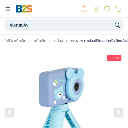
ไอที & แก็ทเจ็ด
แก็ดเจ็ต
กล้อง
ME.STYLE กล้องดิจิตอลสำหรับเด็กพร้อมขาต
- 51 %
Previous slide
Ne