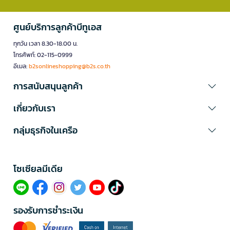
ศูนย์บริการลูกค้าบีทูเอส
ทุกวัน เวลา 8.30-18.00 น.
โทรศัพท์: 02-115-0999
อีเมล:
b2sonlineshopping@b2s.co.th
การสนับสนุนลูกค้า
เกี่ยวกับเรา
กลุ่มธุรกิจในเครือ
โซเซียลมีเดีย​
รองรับการชำระเงิน