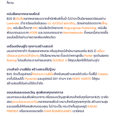
ก็ตาม
หนังสือหลากหลายสไตล์
B2S มี
หนังสือ
หลากหลายแนวจากสำนักพิมพ์ชั้นนำ ไม่ว่าจะเป็นนิยายยอดนิยมอย่าง
Lavender
, ตำราเรียนเข้มข้นของ
ดร. ศุภวัฒน์ พุกเจริญ
, นิตยสารอัปเดตจาก
เพ็ญ
บุญ
, หนังสือเด็กจาก
MIS
หนังสือจิตวิทยาจาก
Mugunghwa Publishing
, หนังสือ
พัฒนาตนเองจาก
KOOB
และวรรณกรรมจาก
Nanmeebooks
ทั้งหมดนี้สามารถซื้อ
ออนไลน์ได้อย่างง่ายดายเพียงคลิกเดียว
เครื่องเขียนคู่ใจ ทุกการสร้างสรรค์
มองหาปากกาดีๆ ดินสอหลากหลาย หรืออุปกรณ์สำนักงานครบครัน B2S มี
เครื่อง
เขียนและอุปกรณ์สำนักงาน
ให้เลือกมากมาย ตั้งแต่ปากกาลูกลื่น
Parker
ชุดดินสอกด
Rotring
ไปจนถึงกระดาษถ่ายเอกสาร
DOUBLE A
ให้คุณเลือกใช้ได้อย่างจุใจ
งานศิลป์ งานฝีมือ สร้างสรรค์ไม่รู้จบ
B2S จัดเต็มอุปกรณ์
ศิลปะและงานฝีมือ
สำหรับคนสร้างสรรค์ตัวจริง ทั้งสีไม้
Colleen
,
ขาตั้งไม้บนโต๊ะ
Pyramid
และอุปกรณ์ DIY ต่างๆ จาก
MONT MARTE
ให้คุณ
สร้างสรรค์ได้อย่างไร้ขีดจำกัด
ของเล่นและของขวัญ สุดพิเศษทุกเทศกาล
มองหาของเล่นเสริมพัฒนาการ หรือของขวัญสุดพิเศษสำหรับทุกโอกาส B2S เราคัด
สรร
ของเล่นและของขวัญ
หลากหลายสไตล์ เหมาะสำหรับทุกเพศทุกวัย สร้างความสุข
และรอยยิ้มให้กับคนพิเศษของคุณ ไม่ว่าจะเป็น กระเป๋าเก็บอุณหภูมิ
KAKAO
FRIENDS
หรือเกมจดหมายรัก
SIAM BOARDGAMES
เรามีครบ!