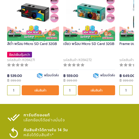
กล้องดิจิทัลพวงกุญแจ รุ่น G6
กล้องดิจิทัลพวงกุญแจ รุ่น G6 สี
กล้องฟิล์มใช
สีดำ พร้อม Micro SD Card 32GB
เขียว พร้อม Micro SD Card 32GB
Frame ขนาดฟ
ช้อปเพิ่มคุ้มกว่า
รหัสสินค้า K094271
รหัสสินค้า K094272
รหัสสินค้า K
฿ 539.00
พร้อมจัดส่ง
฿ 559.00
พร้อมจัดส่ง
฿ 649.00
฿
฿
฿
899.00
899.00
899.00
เพิ่มสินค้า
เพิ่มสินค้า
การันตีของแท้
เลือกช้อปได้อย่างมั่นใจ​
คืนสินค้าได้ภายใน 14 วัน
หลังได้รับสินค้า*