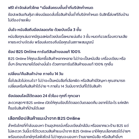
ฟรี! ค่าจัดส่งทั่วไทย *เมื่อสั่งครบขั้นต่ำที่บริษัทกำหนด
ช้อปเพลินเกินคุ้ม! เพียงมียอดสั่งซื้อสินค้าขั้นต่ำที่บริษัทกำหนด รับสิทธิ์ส่งฟรีถึงบ้าน
ไม่ต้องจ่ายเพิ่ม
มั่นใจ หนังสือถึงมือปลอดภัย ด้วยบับเบิ้ล 3 ชั้น
หนังสือทุกเล่มจากบีทูเอสห่อด้วยบับเบิ้ลหนาแน่นถึง 3 ชั้น หมดกังวลเรื่องความเสีย
หายระหว่างจัดส่ง พร้อมส่งตรงถึงมือคุณในสภาพสมบูรณ์
ช้อป B2S Online การันตีสินค้าของแท้ 100%
B2S Online ให้คุณเลือกซื้อสินค้าหลากหลาย ไม่ว่าจะเป็นหนังสือ เครื่องเขียน หรือ
อื่นๆ อีกมากมายได้อย่างมั่นใจ ด้วยการการันตีสินค้าของแท้ 100% ทุกชิ้น
เปลี่ยน/คืนสินค้าง่าย ภายใน 14 วัน
ซื้อไปแล้วไม่ตรงใจ? ไม่ว่าจะเป็นหนังสือที่เลือกผิด หรือสินค้ามีปัญหา คุณสามารถ
เปลี่ยนหรือคืนสินค้าได้ง่าย ๆ ภายใน 14 วันนับจากวันที่ได้รับสินค้า
ช้อปออนไลน์ได้ตลอด 24 ชั่วโมง ทุกที่ ทุกเวลา
สะดวกสุดๆ! B2S online เปิดให้คุณช้อปได้ตลอดวันตลอดคืน อยากได้อะไร แค่คลิก
ก็รอรับสินค้าที่บ้านได้เลย!
เลือกช้อปสินค้าแนะนำจาก B2S Online
สำหรับใครที่กำลังมองหา ร้านอุปกรณ์เครื่องเขียนใกล้ฉัน หรืออยากแวะร้าน B2S แต่
ไม่สะดวก วันนี้เราได้รวบรวมสินค้าแนะนำจาก B2S Online มาให้คุณเลือกสรรได้ง่ายๆ
พร้อมตอบโจทย์ทุกไลฟ์สไตล์ ไม่ว่าคุณจะมองหา ร้านขายหนังสือ หรือสินค้าอื่นๆ