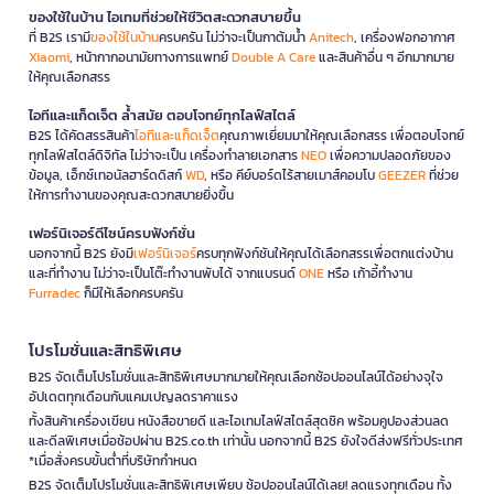
ของใช้ในบ้าน ไอเทมที่ช่วยให้ชีวิตสะดวกสบายขึ้น
ที่ B2S เรามี
ของใช้ในบ้าน
ครบครัน ไม่ว่าจะเป็นกาต้มน้ำ
Anitech
, เครื่องฟอกอากาศ
Xiaomi
, หน้ากากอนามัยทางการแพทย์
Double A Care
และสินค้าอื่น ๆ อีกมากมาย
ให้คุณเลือกสรร
ไอทีและแก็ดเจ็ต ล้ำสมัย ตอบโจทย์ทุกไลฟ์สไตล์
B2S ได้คัดสรรสินค้า
ไอทีและแก็ดเจ็ต
คุณภาพเยี่ยมมาให้คุณเลือกสรร เพื่อตอบโจทย์
ทุกไลฟ์สไตล์ดิจิทัล ไม่ว่าจะเป็น เครื่องทำลายเอกสาร
NEO
เพื่อความปลอดภัยของ
ข้อมูล, เอ็กซ์เทอนัลฮาร์ดดิสก์
WD
, หรือ คีย์บอร์ดไร้สายเมาส์คอมโบ
GEEZER
ที่ช่วย
ให้การทำงานของคุณสะดวกสบายยิ่งขึ้น
เฟอร์นิเจอร์ดีไซน์ครบฟังก์ชั่น
นอกจากนี้ B2S ยังมี
เฟอร์นิเจอร์
ครบทุกฟังก์ชันให้คุณได้เลือกสรรเพื่อตกแต่งบ้าน
และที่ทำงาน ไม่ว่าจะเป็นโต๊ะทำงานพับได้ จากแบรนด์
ONE
หรือ เก้าอี้ทำงาน
Furradec
ก็มีให้เลือกครบครัน
โปรโมชั่นและสิทธิพิเศษ
B2S จัดเต็มโปรโมชั่นและสิทธิพิเศษมากมายให้คุณเลือกช้อปออนไลน์ได้อย่างจุใจ
อัปเดตทุกเดือนกับแคมเปญลดราคาแรง
ทั้งสินค้าเครื่องเขียน หนังสือขายดี และไอเทมไลฟ์สไตล์สุดชิค พร้อมคูปองส่วนลด
และดีลพิเศษเมื่อช้อปผ่าน B2S.co.th เท่านั้น นอกจากนี้ B2S ยังใจดีส่งฟรีทั่วประเทศ
*เมื่อสั่งครบขั้นต่ำที่บริษัทกำหนด
B2S จัดเต็มโปรโมชั่นและสิทธิพิเศษเพียบ ช้อปออนไลน์ได้เลย! ลดแรงทุกเดือน ทั้ง