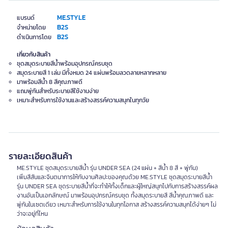
ME.STYLE
แบรนด์
B2S
จำหน่ายโดย
B2S
ดำเนินการโดย
เกี่ยวกับสินค้า
ชุดสมุดระบายสีน้ำพร้อมอุปกรณ์ครบชุด
สมุดระบายสี 1 เล่ม มีทั้งหมด 24 แผ่นพร้อมลวดลายหลากหลาย
มาพร้อมสีน้ำ 8 สีคุณภาพดี
แถมพู่กันสำหรับระบายสีใช้งานง่าย
เหมาะสำหรับการใช้งานและสร้างสรรค์ความสนุกในทุกวัย
รายละเอียดสินค้า
ME.STYLE ชุดสมุดระบายสีน้ำ รุ่น UNDER SEA (24 แผ่น + สีน้ำ 8 สี + พู่กัน)
เพิ่มสีสันและจินตนาการให้กับงานศิลปะของคุณด้วย ME.STYLE ชุดสมุดระบายสีน้ำ
รุ่น UNDER SEA ชุดระบายสีน้ำที่จะทำให้ทั้งเด็กและผู้ใหญ่สนุกไปกับการสร้างสรรค์ผล
งานอันเป็นเอกลักษณ์ มาพร้อมอุปกรณ์ครบชุด ทั้งสมุดระบายสี สีน้ำคุณภาพดี และ
พู่กันในเซตเดียว เหมาะสำหรับการใช้งานในทุกโอกาส สร้างสรรค์ความสนุกได้ง่ายๆ ไม่
ว่าจะอยู่ที่ไหน