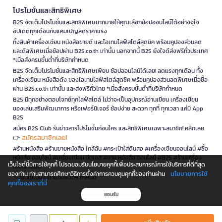
โปรโมชั่นและสิทธิพิเศษ
B2S จัดเต็มโปรโมชั่นและสิทธิพิเศษมากมายให้คุณเลือกช้อปออนไลน์ได้อย่างจุใจ
อัปเดตทุกเดือนกับแคมเปญลดราคาแรง
ทั้งสินค้าเครื่องเขียน หนังสือขายดี และไอเทมไลฟ์สไตล์สุดชิค พร้อมคูปองส่วนลด
และดีลพิเศษเมื่อช้อปผ่าน B2S.co.th เท่านั้น นอกจากนี้ B2S ยังใจดีส่งฟรีทั่วประเทศ
*เมื่อสั่งครบขั้นต่ำที่บริษัทกำหนด
B2S จัดเต็มโปรโมชั่นและสิทธิพิเศษเพียบ ช้อปออนไลน์ได้เลย! ลดแรงทุกเดือน ทั้ง
เครื่องเขียน หนังสือดัง ของไอเทมไลฟ์สไตล์สุดชิค พร้อมคูปองส่วนลดพิเศษเมื่อซื้อ
ผ่าน B2S.co.th เท่านั้น และส่งฟรีทั่วไทย *เมื่อสั่งครบขั้นต่ำที่บริษัทกำหนด
B2S มีทุกอย่างตอบโจทย์ทุกไลฟ์สไตล์ ไม่ว่าจะเป็นอุปกรณ์อ่านเขียน เครื่องเขียน
ของเล่นเสริมพัฒนาการ หรือเฟอร์นิเจอร์ ช้อปง่าย สะดวก ทุกที่ ทุกเวลา แค่มี App
B2S
สมัคร B2S Club รับข่าวสารโปรโมชั่นก่อนใคร และสิทธิพิเศษเฉพาะสมาชิก! คลิกเลย
สมัครสมาชิกเลย!
👉
#ร้านหนังสือ #ร้านขายหนังสือ ใกล้ฉัน #กระเป๋าใส่ดินสอ #เครื่องเขียนออนไลน์ #ซื้อ
หนังสือ ออนไลน์ #เครื่องเขียน บีทูเอส #ขาย หนังสือ ออนไลน์ #B2S #ร้านเครื่อง
เว็บไซต์นี้มีการใช้คุกกี้ โปรดยอมรับนโยบายคุกกี้เพื่อประสบการณ์การใช้บริการที่ดีที่สุด
เขียนใกล้ฉัน
นโยบายการใช้
ของท่าน ท่านสามารถศึกษาวิธีการตั้งค่าการควบคุมคุกกี้ของท่านผ่าน
*เงื่อนไขเป็นไปตามที่บริษัทฯ กำหนด
คุกกี้ของเราที่นี่
ยอมรับ
is a company operating under