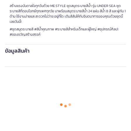
สร้างแรงบันดาลใจทุกวันด้วย ME.STYLE ชุดสมุดระบายสีน้ำ รุ่น UNDER SEA ชุด
ระบายสีที่ตอบโจทย์ทุกเพศทุกวัย มาพร้อมสมุดระบายสีน้ำ 24 แผ่น สีน้ำ 8 สี และพู่กัน 1
ด้าม ใช้งานง่ายและสะดวกไม่ว่าจะอยู่ที่ใด เติมสีสันให้กับจินตนาการของคุณด้วยชุดนี้
เลยวันนี้!
#ชุดสมุดระบายสี #สีน้ำคุณภาพ #ระบายสีสำหรับเด็กและผู้ใหญ่ #อุปกรณ์ศิลปะ
#ของขวัญสร้างสรรค์
ข้อมูลสินค้า