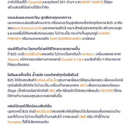
ขาตั้งไม้บนโต๊ะ
Pyramid
และอุปกรณ์ DIY ต่างๆ จาก
MONT MARTE
ให้คุณ
สร้างสรรค์ได้อย่างไร้ขีดจำกัด
ของเล่นและของขวัญ สุดพิเศษทุกเทศกาล
มองหาของเล่นเสริมพัฒนาการ หรือของขวัญสุดพิเศษสำหรับทุกโอกาส B2S เราคัด
สรร
ของเล่นและของขวัญ
หลากหลายสไตล์ เหมาะสำหรับทุกเพศทุกวัย สร้างความสุข
และรอยยิ้มให้กับคนพิเศษของคุณ ไม่ว่าจะเป็น กระเป๋าเก็บอุณหภูมิ
KAKAO
FRIENDS
หรือเกมจดหมายรัก
SIAM BOARDGAMES
เรามีครบ!
ของใช้ในบ้าน ไอเทมที่ช่วยให้ชีวิตสะดวกสบายขึ้น
ที่ B2S เรามี
ของใช้ในบ้าน
ครบครัน ไม่ว่าจะเป็นกาต้มน้ำ
Anitech
, เครื่องฟอกอากาศ
Xiaomi
, หน้ากากอนามัยทางการแพทย์
Double A Care
และสินค้าอื่น ๆ อีกมากมาย
ให้คุณเลือกสรร
ไอทีและแก็ดเจ็ต ล้ำสมัย ตอบโจทย์ทุกไลฟ์สไตล์
B2S ได้คัดสรรสินค้า
ไอทีและแก็ดเจ็ต
คุณภาพเยี่ยมมาให้คุณเลือกสรร เพื่อตอบโจทย์
ทุกไลฟ์สไตล์ดิจิทัล ไม่ว่าจะเป็น เครื่องทำลายเอกสาร
NEO
เพื่อความปลอดภัยของ
ข้อมูล, เอ็กซ์เทอนัลฮาร์ดดิสก์
WD
, หรือ คีย์บอร์ดไร้สายเมาส์คอมโบ
GEEZER
ที่ช่วย
ให้การทำงานของคุณสะดวกสบายยิ่งขึ้น
เฟอร์นิเจอร์ดีไซน์ครบฟังก์ชั่น
นอกจากนี้ B2S ยังมี
เฟอร์นิเจอร์
ครบทุกฟังก์ชันให้คุณได้เลือกสรรเพื่อตกแต่งบ้าน
และที่ทำงาน ไม่ว่าจะเป็นโต๊ะทำงานพับได้ จากแบรนด์
ONE
หรือ เก้าอี้ทำงาน
Furradec
ก็มีให้เลือกครบครัน