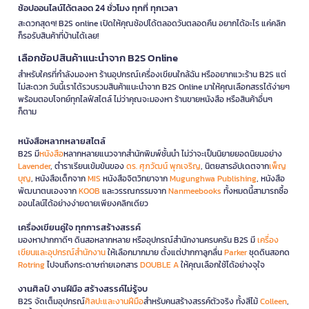
ช้อปออนไลน์ได้ตลอด 24 ชั่วโมง ทุกที่ ทุกเวลา
สะดวกสุดๆ! B2S online เปิดให้คุณช้อปได้ตลอดวันตลอดคืน อยากได้อะไร แค่คลิก
ก็รอรับสินค้าที่บ้านได้เลย!
เลือกช้อปสินค้าแนะนำจาก B2S Online
สำหรับใครที่กำลังมองหา ร้านอุปกรณ์เครื่องเขียนใกล้ฉัน หรืออยากแวะร้าน B2S แต่
ไม่สะดวก วันนี้เราได้รวบรวมสินค้าแนะนำจาก B2S Online มาให้คุณเลือกสรรได้ง่ายๆ
พร้อมตอบโจทย์ทุกไลฟ์สไตล์ ไม่ว่าคุณจะมองหา ร้านขายหนังสือ หรือสินค้าอื่นๆ
ก็ตาม
หนังสือหลากหลายสไตล์
B2S มี
หนังสือ
หลากหลายแนวจากสำนักพิมพ์ชั้นนำ ไม่ว่าจะเป็นนิยายยอดนิยมอย่าง
Lavender
, ตำราเรียนเข้มข้นของ
ดร. ศุภวัฒน์ พุกเจริญ
, นิตยสารอัปเดตจาก
เพ็ญ
บุญ
, หนังสือเด็กจาก
MIS
หนังสือจิตวิทยาจาก
Mugunghwa Publishing
, หนังสือ
พัฒนาตนเองจาก
KOOB
และวรรณกรรมจาก
Nanmeebooks
ทั้งหมดนี้สามารถซื้อ
ออนไลน์ได้อย่างง่ายดายเพียงคลิกเดียว
เครื่องเขียนคู่ใจ ทุกการสร้างสรรค์
มองหาปากกาดีๆ ดินสอหลากหลาย หรืออุปกรณ์สำนักงานครบครัน B2S มี
เครื่อง
เขียนและอุปกรณ์สำนักงาน
ให้เลือกมากมาย ตั้งแต่ปากกาลูกลื่น
Parker
ชุดดินสอกด
Rotring
ไปจนถึงกระดาษถ่ายเอกสาร
DOUBLE A
ให้คุณเลือกใช้ได้อย่างจุใจ
งานศิลป์ งานฝีมือ สร้างสรรค์ไม่รู้จบ
B2S จัดเต็มอุปกรณ์
ศิลปะและงานฝีมือ
สำหรับคนสร้างสรรค์ตัวจริง ทั้งสีไม้
Colleen
,