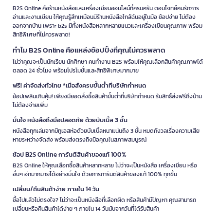
B2S Online คือร้านหนังสือและเครื่องเขียนออนไลน์ที่ครบครัน ตอบโจทย์คนรักการ
อ่านและงานเขียน ให้คุณรู้สึกเหมือนมีร้านหนังสือใกล้ฉันอยู่ในมือ ช้อปง่าย ไม่ต้อง
ออกจากบ้าน เพราะ b2s มีทั้งหนังสือหลากหลายแนวและเครื่องเขียนคุณภาพ พร้อม
สิทธิพิเศษที่ไม่ควรพลาด!
ทำไม B2S Online คือแหล่งช้อปปิ้งที่คุณไม่ควรพลาด
ไม่ว่าคุณจะเป็นนักเรียน นักศึกษา คนทำงาน B2S พร้อมให้คุณเลือกสินค้าคุณภาพได้
ตลอด 24 ชั่วโมง พร้อมโปรโมชั่นและสิทธิพิเศษมากมาย
ฟรี! ค่าจัดส่งทั่วไทย *เมื่อสั่งครบขั้นต่ำที่บริษัทกำหนด
ช้อปเพลินเกินคุ้ม! เพียงมียอดสั่งซื้อสินค้าขั้นต่ำที่บริษัทกำหนด รับสิทธิ์ส่งฟรีถึงบ้าน
ไม่ต้องจ่ายเพิ่ม
มั่นใจ หนังสือถึงมือปลอดภัย ด้วยบับเบิ้ล 3 ชั้น
หนังสือทุกเล่มจากบีทูเอสห่อด้วยบับเบิ้ลหนาแน่นถึง 3 ชั้น หมดกังวลเรื่องความเสีย
หายระหว่างจัดส่ง พร้อมส่งตรงถึงมือคุณในสภาพสมบูรณ์
ช้อป B2S Online การันตีสินค้าของแท้ 100%
B2S Online ให้คุณเลือกซื้อสินค้าหลากหลาย ไม่ว่าจะเป็นหนังสือ เครื่องเขียน หรือ
อื่นๆ อีกมากมายได้อย่างมั่นใจ ด้วยการการันตีสินค้าของแท้ 100% ทุกชิ้น
เปลี่ยน/คืนสินค้าง่าย ภายใน 14 วัน
ซื้อไปแล้วไม่ตรงใจ? ไม่ว่าจะเป็นหนังสือที่เลือกผิด หรือสินค้ามีปัญหา คุณสามารถ
เปลี่ยนหรือคืนสินค้าได้ง่าย ๆ ภายใน 14 วันนับจากวันที่ได้รับสินค้า