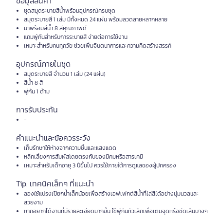
ข้อมูลสินค้า
ชุดสมุดระบายสีน้ำพร้อมอุปกรณ์ครบชุด
สมุดระบายสี 1 เล่ม มีทั้งหมด 24 แผ่น พร้อมลวดลายหลากหลาย
มาพร้อมสีน้ำ 8 สีคุณภาพดี
แถมพู่กันสำหรับการระบายสี ง่ายต่อการใช้งาน
เหมาะสำหรับคนทุกวัย ช่วยเพิ่มจินตนาการและความคิดสร้างสรรค์
อุปกรณ์ภายในชุด
สมุดระบายสี จำนวน 1 เล่ม (24 แผ่น)
สีน้ำ 8 สี
พู่กัน 1 ด้าม
การรับประกัน
-
คำแนะนำและข้อควรระวัง
เก็บรักษาให้ห่างจากความชื้นและแสงแดด
หลีกเลี่ยงการสัมผัสโดยตรงกับของมีคมหรือสารเคมี
เหมาะสำหรับเด็กอายุ 3 ปีขึ้นไป ควรใช้ภายใต้การดูแลของผู้ปกครอง
Tip. เทคนิคเล็กๆ ที่แนะนำ
ลองใช้แปรงเปียกน้ำเล็กน้อยเพื่อสร้างเอฟเฟกต์สีน้ำที่ไล่สีได้อย่างนุ่มนวลและ
สวยงาม
หากอยากได้งานที่มีรายละเอียดมากขึ้น ใช้พู่กันหัวเล็กเพื่อเติมจุดหรือขีดเส้นบางๆ