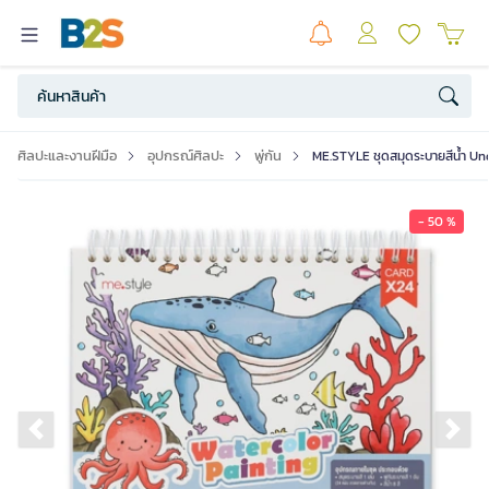
ศิลปะและงานฝีมือ
อุปกรณ์ศิลปะ
พู่กัน
ME.STYLE ชุดสมุดระบายสีน้ำ Un
- 50 %
Previous slide
Ne