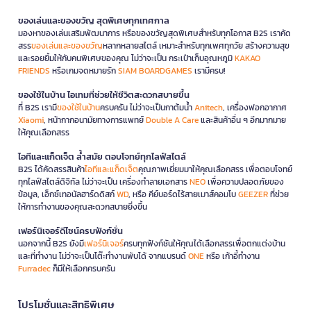
ของเล่นและของขวัญ สุดพิเศษทุกเทศกาล
มองหาของเล่นเสริมพัฒนาการ หรือของขวัญสุดพิเศษสำหรับทุกโอกาส B2S เราคัด
สรร
ของเล่นและของขวัญ
หลากหลายสไตล์ เหมาะสำหรับทุกเพศทุกวัย สร้างความสุข
และรอยยิ้มให้กับคนพิเศษของคุณ ไม่ว่าจะเป็น กระเป๋าเก็บอุณหภูมิ
KAKAO
FRIENDS
หรือเกมจดหมายรัก
SIAM BOARDGAMES
เรามีครบ!
ของใช้ในบ้าน ไอเทมที่ช่วยให้ชีวิตสะดวกสบายขึ้น
ที่ B2S เรามี
ของใช้ในบ้าน
ครบครัน ไม่ว่าจะเป็นกาต้มน้ำ
Anitech
, เครื่องฟอกอากาศ
Xiaomi
, หน้ากากอนามัยทางการแพทย์
Double A Care
และสินค้าอื่น ๆ อีกมากมาย
ให้คุณเลือกสรร
ไอทีและแก็ดเจ็ต ล้ำสมัย ตอบโจทย์ทุกไลฟ์สไตล์
B2S ได้คัดสรรสินค้า
ไอทีและแก็ดเจ็ต
คุณภาพเยี่ยมมาให้คุณเลือกสรร เพื่อตอบโจทย์
ทุกไลฟ์สไตล์ดิจิทัล ไม่ว่าจะเป็น เครื่องทำลายเอกสาร
NEO
เพื่อความปลอดภัยของ
ข้อมูล, เอ็กซ์เทอนัลฮาร์ดดิสก์
WD
, หรือ คีย์บอร์ดไร้สายเมาส์คอมโบ
GEEZER
ที่ช่วย
ให้การทำงานของคุณสะดวกสบายยิ่งขึ้น
เฟอร์นิเจอร์ดีไซน์ครบฟังก์ชั่น
นอกจากนี้ B2S ยังมี
เฟอร์นิเจอร์
ครบทุกฟังก์ชันให้คุณได้เลือกสรรเพื่อตกแต่งบ้าน
และที่ทำงาน ไม่ว่าจะเป็นโต๊ะทำงานพับได้ จากแบรนด์
ONE
หรือ เก้าอี้ทำงาน
Furradec
ก็มีให้เลือกครบครัน
โปรโมชั่นและสิทธิพิเศษ