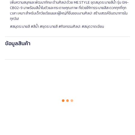
เพิ่มความสนุกและพัฒนาทักษะด้านศิลปะด้วย ME.STYLE ชุดสมุดระบายสีน้ำ รุ่น GN-
CB02-9 มาพร้อมสีน้ำในตัวและกระดาษคุณภาพ ที่ช่วยให้การระบายสีสะดวกทุกที่ทุก
เวลา เหมาะสำหรับเด็กวัยเรียนและผู้ใหญ่ที่ชื่นชอบงานศิลปะ สร้างสรรค์จินตนาการใน
ทุกวัน!
#สมุดระบายสี #สีน้ำ #ชุดระบายสี #กิจกรรมศิลปะ #สมุดวาดเขียน
ข้อมูลสินค้า