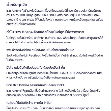
สำหรับทุกวัย
B2S Online คือร้านหนังสือและเครื่องเขียนออนไลน์ที่ครบครัน ตอบโจทย์คนรักการ
อ่านและงานเขียน ให้คุณรู้สึกเหมือนมีร้านหนังสือใกล้ฉันอยู่ในมือ ช้อปง่าย ไม่ต้อง
ออกจากบ้าน เพราะ b2s มีทั้งหนังสือหลากหลายแนวและเครื่องเขียนคุณภาพ พร้อม
สิทธิพิเศษที่ไม่ควรพลาด!
ทำไม B2S Online คือแหล่งช้อปปิ้งที่คุณไม่ควรพลาด
ไม่ว่าคุณจะเป็นนักเรียน นักศึกษา คนทำงาน B2S พร้อมให้คุณเลือกสินค้าคุณภาพได้
ตลอด 24 ชั่วโมง พร้อมโปรโมชั่นและสิทธิพิเศษมากมาย
ฟรี! ค่าจัดส่งทั่วไทย *เมื่อสั่งครบขั้นต่ำที่บริษัทกำหนด
ช้อปเพลินเกินคุ้ม! เพียงมียอดสั่งซื้อสินค้าขั้นต่ำที่บริษัทกำหนด รับสิทธิ์ส่งฟรีถึงบ้าน
ไม่ต้องจ่ายเพิ่ม
มั่นใจ หนังสือถึงมือปลอดภัย ด้วยบับเบิ้ล 3 ชั้น
หนังสือทุกเล่มจากบีทูเอสห่อด้วยบับเบิ้ลหนาแน่นถึง 3 ชั้น หมดกังวลเรื่องความเสีย
หายระหว่างจัดส่ง พร้อมส่งตรงถึงมือคุณในสภาพสมบูรณ์
ช้อป B2S Online การันตีสินค้าของแท้ 100%
B2S Online ให้คุณเลือกซื้อสินค้าหลากหลาย ไม่ว่าจะเป็นหนังสือ เครื่องเขียน หรือ
อื่นๆ อีกมากมายได้อย่างมั่นใจ ด้วยการการันตีสินค้าของแท้ 100% ทุกชิ้น
เปลี่ยน/คืนสินค้าง่าย ภายใน 14 วัน
ซื้อไปแล้วไม่ตรงใจ? ไม่ว่าจะเป็นหนังสือที่เลือกผิด หรือสินค้ามีปัญหา คุณสามารถ