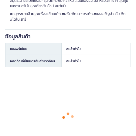
สมุดระบายสี Dinosaur รุ่น GN-DB01-2 เหมาะเป็นของขวัญสำหรับเด็ก ราคาสุดคุ้ม
และครบครันในชุดเดียว รีบช้อปเลยวันนี้!
#สมุดระบายสี #ชุดเครื่องเขียนเด็ก #เสริมพัฒนาการเด็ก #ของขวัญสำหรับเด็ก
#ไดโนเสาร์
ข้อมูลสินค้า
ของพรีเมียม
สินค้าทั่วไป
ผลิตภัณฑ์เป็นมิตรกับสิ่งแวดล้อม
สินค้าทั่วไป