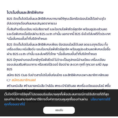
โปรโมชั่นและสิทธิพิเศษ
B2S จัดเต็มโปรโมชั่นและสิทธิพิเศษมากมายให้คุณเลือกช้อปออนไลน์ได้อย่างจุใจ
อัปเดตทุกเดือนกับแคมเปญลดราคาแรง
ทั้งสินค้าเครื่องเขียน หนังสือขายดี และไอเทมไลฟ์สไตล์สุดชิค พร้อมคูปองส่วนลด
และดีลพิเศษเมื่อช้อปผ่าน B2S.co.th เท่านั้น นอกจากนี้ B2S ยังใจดีส่งฟรีทั่วประเทศ
*เมื่อสั่งครบขั้นต่ำที่บริษัทกำหนด
B2S จัดเต็มโปรโมชั่นและสิทธิพิเศษเพียบ ช้อปออนไลน์ได้เลย! ลดแรงทุกเดือน ทั้ง
เครื่องเขียน หนังสือดัง ของไอเทมไลฟ์สไตล์สุดชิค พร้อมคูปองส่วนลดพิเศษเมื่อซื้อ
ผ่าน B2S.co.th เท่านั้น และส่งฟรีทั่วไทย *เมื่อสั่งครบขั้นต่ำที่บริษัทกำหนด
B2S มีทุกอย่างตอบโจทย์ทุกไลฟ์สไตล์ ไม่ว่าจะเป็นอุปกรณ์อ่านเขียน เครื่องเขียน
ของเล่นเสริมพัฒนาการ หรือเฟอร์นิเจอร์ ช้อปง่าย สะดวก ทุกที่ ทุกเวลา แค่มี App
B2S
สมัคร B2S Club รับข่าวสารโปรโมชั่นก่อนใคร และสิทธิพิเศษเฉพาะสมาชิก! คลิกเลย
สมัครสมาชิกเลย!
👉
#ร้านหนังสือ #ร้านขายหนังสือ ใกล้ฉัน #กระเป๋าใส่ดินสอ #เครื่องเขียนออนไลน์ #ซื้อ
หนังสือ ออนไลน์ #เครื่องเขียน บีทูเอส #ขาย หนังสือ ออนไลน์ #B2S #ร้านเครื่อง
เว็บไซต์นี้มีการใช้คุกกี้ โปรดยอมรับนโยบายคุกกี้เพื่อประสบการณ์การใช้บริการที่ดีที่สุด
เขียนใกล้ฉัน
นโยบายการใช้
ของท่าน ท่านสามารถศึกษาวิธีการตั้งค่าการควบคุมคุกกี้ของท่านผ่าน
*เงื่อนไขเป็นไปตามที่บริษัทฯ กำหนด
คุกกี้ของเราที่นี่
ยอมรับ