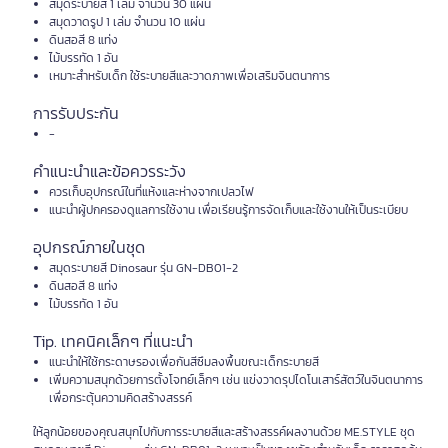
สมุดระบายสี 1 เล่ม จำนวน 30 แผ่น
สมุดวาดรูป 1 เล่ม จำนวน 10 แผ่น
ดินสอสี 8 แท่ง
ไม้บรรทัด 1 อัน
เหมาะสำหรับเด็ก ใช้ระบายสีและวาดภาพเพื่อเสริมจินตนาการ
การรับประกัน
-
คำแนะนำและข้อควรระวัง
ควรเก็บอุปกรณ์ในที่แห้งและห่างจากเปลวไฟ
แนะนำผู้ปกครองดูแลการใช้งาน เพื่อเรียนรู้การจัดเก็บและใช้งานให้เป็นระเบียบ
อุปกรณ์ภายในชุด
สมุดระบายสี Dinosaur รุ่น GN-DB01-2
ดินสอสี 8 แท่ง
ไม้บรรทัด 1 อัน
Tip. เทคนิคเล็กๆ ที่แนะนำ
แนะนำให้ใช้กระดาษรองเพื่อกันสีซึมลงพื้นขณะเด็กระบายสี
เพิ่มความสนุกด้วยการตั้งโจทย์เล็กๆ เช่น แข่งวาดรุปไดโนเสาร์สัตว์ในจินตนาการ
เพื่อกระตุ้นความคิดสร้างสรรค์
ให้ลูกน้อยของคุณสนุกไปกับการระบายสีและสร้างสรรค์ผลงานด้วย ME.STYLE ชุด