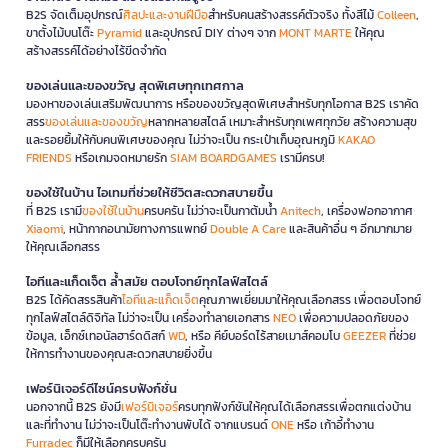
B2S จัดเต็มอุปกรณ์
ศิลปะและงานฝีมือ
สำหรับคนสร้างสรรค์ตัวจริง ทั้งสีไม้
Colleen
,
ขาตั้งไม้บนโต๊ะ
Pyramid
และอุปกรณ์ DIY ต่างๆ จาก
MONT MARTE
ให้คุณ
สร้างสรรค์ได้อย่างไร้ขีดจำกัด
ของเล่นและของขวัญ สุดพิเศษทุกเทศกาล
มองหาของเล่นเสริมพัฒนาการ หรือของขวัญสุดพิเศษสำหรับทุกโอกาส B2S เราคัด
สรร
ของเล่นและของขวัญ
หลากหลายสไตล์ เหมาะสำหรับทุกเพศทุกวัย สร้างความสุข
และรอยยิ้มให้กับคนพิเศษของคุณ ไม่ว่าจะเป็น กระเป๋าเก็บอุณหภูมิ
KAKAO
FRIENDS
หรือเกมจดหมายรัก
SIAM BOARDGAMES
เรามีครบ!
ของใช้ในบ้าน ไอเทมที่ช่วยให้ชีวิตสะดวกสบายขึ้น
ที่ B2S เรามี
ของใช้ในบ้าน
ครบครัน ไม่ว่าจะเป็นกาต้มน้ำ
Anitech
, เครื่องฟอกอากาศ
Xiaomi
, หน้ากากอนามัยทางการแพทย์
Double A Care
และสินค้าอื่น ๆ อีกมากมาย
ให้คุณเลือกสรร
ไอทีและแก็ดเจ็ต ล้ำสมัย ตอบโจทย์ทุกไลฟ์สไตล์
B2S ได้คัดสรรสินค้า
ไอทีและแก็ดเจ็ต
คุณภาพเยี่ยมมาให้คุณเลือกสรร เพื่อตอบโจทย์
ทุกไลฟ์สไตล์ดิจิทัล ไม่ว่าจะเป็น เครื่องทำลายเอกสาร
NEO
เพื่อความปลอดภัยของ
ข้อมูล, เอ็กซ์เทอนัลฮาร์ดดิสก์
WD
, หรือ คีย์บอร์ดไร้สายเมาส์คอมโบ
GEEZER
ที่ช่วย
ให้การทำงานของคุณสะดวกสบายยิ่งขึ้น
เฟอร์นิเจอร์ดีไซน์ครบฟังก์ชั่น
นอกจากนี้ B2S ยังมี
เฟอร์นิเจอร์
ครบทุกฟังก์ชันให้คุณได้เลือกสรรเพื่อตกแต่งบ้าน
และที่ทำงาน ไม่ว่าจะเป็นโต๊ะทำงานพับได้ จากแบรนด์
ONE
หรือ เก้าอี้ทำงาน
Furradec
ก็มีให้เลือกครบครัน