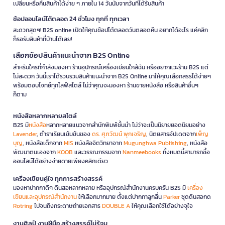
เปลี่ยนหรือคืนสินค้าได้ง่าย ๆ ภายใน 14 วันนับจากวันที่ได้รับสินค้า
ช้อปออนไลน์ได้ตลอด 24 ชั่วโมง ทุกที่ ทุกเวลา
สะดวกสุดๆ! B2S online เปิดให้คุณช้อปได้ตลอดวันตลอดคืน อยากได้อะไร แค่คลิก
ก็รอรับสินค้าที่บ้านได้เลย!
เลือกช้อปสินค้าแนะนำจาก B2S Online
สำหรับใครที่กำลังมองหา ร้านอุปกรณ์เครื่องเขียนใกล้ฉัน หรืออยากแวะร้าน B2S แต่
ไม่สะดวก วันนี้เราได้รวบรวมสินค้าแนะนำจาก B2S Online มาให้คุณเลือกสรรได้ง่ายๆ
พร้อมตอบโจทย์ทุกไลฟ์สไตล์ ไม่ว่าคุณจะมองหา ร้านขายหนังสือ หรือสินค้าอื่นๆ
ก็ตาม
หนังสือหลากหลายสไตล์
B2S มี
หนังสือ
หลากหลายแนวจากสำนักพิมพ์ชั้นนำ ไม่ว่าจะเป็นนิยายยอดนิยมอย่าง
Lavender
, ตำราเรียนเข้มข้นของ
ดร. ศุภวัฒน์ พุกเจริญ
, นิตยสารอัปเดตจาก
เพ็ญ
บุญ
, หนังสือเด็กจาก
MIS
หนังสือจิตวิทยาจาก
Mugunghwa Publishing
, หนังสือ
พัฒนาตนเองจาก
KOOB
และวรรณกรรมจาก
Nanmeebooks
ทั้งหมดนี้สามารถซื้อ
ออนไลน์ได้อย่างง่ายดายเพียงคลิกเดียว
เครื่องเขียนคู่ใจ ทุกการสร้างสรรค์
มองหาปากกาดีๆ ดินสอหลากหลาย หรืออุปกรณ์สำนักงานครบครัน B2S มี
เครื่อง
เขียนและอุปกรณ์สำนักงาน
ให้เลือกมากมาย ตั้งแต่ปากกาลูกลื่น
Parker
ชุดดินสอกด
Rotring
ไปจนถึงกระดาษถ่ายเอกสาร
DOUBLE A
ให้คุณเลือกใช้ได้อย่างจุใจ
งานศิลป์ งานฝีมือ สร้างสรรค์ไม่รู้จบ