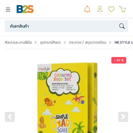
ศิลปะและงานฝีมือ
อุปกรณ์ศิลปะ
กระดาษ / สมุดวาดเขียน
ME.STYLE ชุ
- 57 %
Previous slide
Ne