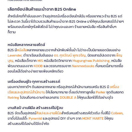
เลือกช้อปสินค้าแนะนำจาก B2S Online
สำหรับใครที่กำลังมองหา ร้านอุปกรณ์เครื่องเขียนใกล้ฉัน หรืออยากแวะร้าน B2S แต่
ไม่สะดวก วันนี้เราได้รวบรวมสินค้าแนะนำจาก B2S Online มาให้คุณเลือกสรรได้ง่ายๆ
พร้อมตอบโจทย์ทุกไลฟ์สไตล์ ไม่ว่าคุณจะมองหา ร้านขายหนังสือ หรือสินค้าอื่นๆ
ก็ตาม
หนังสือหลากหลายสไตล์
B2S มี
หนังสือ
หลากหลายแนวจากสำนักพิมพ์ชั้นนำ ไม่ว่าจะเป็นนิยายยอดนิยมอย่าง
Lavender
, ตำราเรียนเข้มข้นของ
ดร. ศุภวัฒน์ พุกเจริญ
, นิตยสารอัปเดตจาก
เพ็ญ
บุญ
, หนังสือเด็กจาก
MIS
หนังสือจิตวิทยาจาก
Mugunghwa Publishing
, หนังสือ
พัฒนาตนเองจาก
KOOB
และวรรณกรรมจาก
Nanmeebooks
ทั้งหมดนี้สามารถซื้อ
ออนไลน์ได้อย่างง่ายดายเพียงคลิกเดียว
เครื่องเขียนคู่ใจ ทุกการสร้างสรรค์
มองหาปากกาดีๆ ดินสอหลากหลาย หรืออุปกรณ์สำนักงานครบครัน B2S มี
เครื่อง
เขียนและอุปกรณ์สำนักงาน
ให้เลือกมากมาย ตั้งแต่ปากกาลูกลื่น
Parker
ชุดดินสอกด
Rotring
ไปจนถึงกระดาษถ่ายเอกสาร
DOUBLE A
ให้คุณเลือกใช้ได้อย่างจุใจ
งานศิลป์ งานฝีมือ สร้างสรรค์ไม่รู้จบ
B2S จัดเต็มอุปกรณ์
ศิลปะและงานฝีมือ
สำหรับคนสร้างสรรค์ตัวจริง ทั้งสีไม้
Colleen
,
ขาตั้งไม้บนโต๊ะ
Pyramid
และอุปกรณ์ DIY ต่างๆ จาก
MONT MARTE
ให้คุณ
สร้างสรรค์ได้อย่างไร้ขีดจำกัด