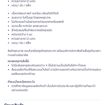
ความยาวเทป 12 เมตร
บรรจุ 1 อัน / แพ็ค
เนื้อเทปคุณภาพดี ลบเรียบ เขียนทับได้ทันที
ลบสะอาด ไม่เป็นขุย ไม่ลอกหลุดง่าย
ไม่เกิดรอยดำเมื่อผ่านการถ่ายเอกสารหรือแฟกซ์
ขนาดเล็ก กะทัดรัด พกพาสะดวก
สำหรับลบแก้ไขคำผิดจากหมึกทุกชนิด
หน้าเทปกว้าง 5 มม.
ความยาวเทป 12 เมตร
บรรจุ 1 อัน / แพ็ค
สินค้าคุณภาพ ตอบโจทย์ทุกธุรกิจทุกประเภท พร้อมบริการจัดหาสินค้าเพื่อธุรกิจเฉพาะ
ทางอย่างมืออาชีพ
หมายเหตุการสั่งซื้อ
โปรโมชันและคูปองส่วนลดต่าง ๆ เป็นไปตามเงื่อนไขที่บริษัทฯ กำหนด
สีของผลิตภัณฑ์ที่แสดงบนเว็บไซต์ อาจมีความแตกต่างกันจากการตั้งค่าการแสดง
ผลสีของแต่ละหน้าจอ
คำแนะนำและข้อควรระวัง
ควรศึกษาข้อมูลของผลิตภัณฑ์ เงื่อนไขการรับประกัน และปฏิบัติตามคำแนะนำ
อย่างเคร่งครัด