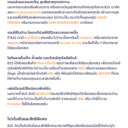
ของเล่นและของขวัญ สุดพิเศษทุกเทศกาล
มองหาของเล่นเสริมพัฒนาการ หรือของขวัญสุดพิเศษสำหรับทุกโอกาส B2S เราคัด
สรร
ของเล่นและของขวัญ
หลากหลายสไตล์ เหมาะสำหรับทุกเพศทุกวัย สร้างความสุข
และรอยยิ้มให้กับคนพิเศษของคุณ ไม่ว่าจะเป็น กระเป๋าเก็บอุณหภูมิ
KAKAO
FRIENDS
หรือเกมจดหมายรัก
SIAM BOARDGAMES
เรามีครบ!
ของใช้ในบ้าน ไอเทมที่ช่วยให้ชีวิตสะดวกสบายขึ้น
ที่ B2S เรามี
ของใช้ในบ้าน
ครบครัน ไม่ว่าจะเป็นกาต้มน้ำ
Anitech
, เครื่องฟอกอากาศ
Xiaomi
, หน้ากากอนามัยทางการแพทย์
Double A Care
และสินค้าอื่น ๆ อีกมากมาย
ให้คุณเลือกสรร
ไอทีและแก็ดเจ็ต ล้ำสมัย ตอบโจทย์ทุกไลฟ์สไตล์
B2S ได้คัดสรรสินค้า
ไอทีและแก็ดเจ็ต
คุณภาพเยี่ยมมาให้คุณเลือกสรร เพื่อตอบโจทย์
ทุกไลฟ์สไตล์ดิจิทัล ไม่ว่าจะเป็น เครื่องทำลายเอกสาร
NEO
เพื่อความปลอดภัยของ
ข้อมูล, เอ็กซ์เทอนัลฮาร์ดดิสก์
WD
, หรือ คีย์บอร์ดไร้สายเมาส์คอมโบ
GEEZER
ที่ช่วย
ให้การทำงานของคุณสะดวกสบายยิ่งขึ้น
เฟอร์นิเจอร์ดีไซน์ครบฟังก์ชั่น
นอกจากนี้ B2S ยังมี
เฟอร์นิเจอร์
ครบทุกฟังก์ชันให้คุณได้เลือกสรรเพื่อตกแต่งบ้าน
และที่ทำงาน ไม่ว่าจะเป็นโต๊ะทำงานพับได้ จากแบรนด์
ONE
หรือ เก้าอี้ทำงาน
Furradec
ก็มีให้เลือกครบครัน
โปรโมชั่นและสิทธิพิเศษ
B2S จัดเต็มโปรโมชั่นและสิทธิพิเศษมากมายให้คุณเลือกช้อปออนไลน์ได้อย่างจุใจ