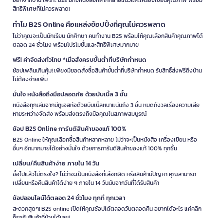
สิทธิพิเศษที่ไม่ควรพลาด!
ทำไม B2S Online คือแหล่งช้อปปิ้งที่คุณไม่ควรพลาด
ไม่ว่าคุณจะเป็นนักเรียน นักศึกษา คนทำงาน B2S พร้อมให้คุณเลือกสินค้าคุณภาพได้
ตลอด 24 ชั่วโมง พร้อมโปรโมชั่นและสิทธิพิเศษมากมาย
ฟรี! ค่าจัดส่งทั่วไทย *เมื่อสั่งครบขั้นต่ำที่บริษัทกำหนด
ช้อปเพลินเกินคุ้ม! เพียงมียอดสั่งซื้อสินค้าขั้นต่ำที่บริษัทกำหนด รับสิทธิ์ส่งฟรีถึงบ้าน
ไม่ต้องจ่ายเพิ่ม
มั่นใจ หนังสือถึงมือปลอดภัย ด้วยบับเบิ้ล 3 ชั้น
หนังสือทุกเล่มจากบีทูเอสห่อด้วยบับเบิ้ลหนาแน่นถึง 3 ชั้น หมดกังวลเรื่องความเสีย
หายระหว่างจัดส่ง พร้อมส่งตรงถึงมือคุณในสภาพสมบูรณ์
ช้อป B2S Online การันตีสินค้าของแท้ 100%
B2S Online ให้คุณเลือกซื้อสินค้าหลากหลาย ไม่ว่าจะเป็นหนังสือ เครื่องเขียน หรือ
อื่นๆ อีกมากมายได้อย่างมั่นใจ ด้วยการการันตีสินค้าของแท้ 100% ทุกชิ้น
เปลี่ยน/คืนสินค้าง่าย ภายใน 14 วัน
ซื้อไปแล้วไม่ตรงใจ? ไม่ว่าจะเป็นหนังสือที่เลือกผิด หรือสินค้ามีปัญหา คุณสามารถ
เปลี่ยนหรือคืนสินค้าได้ง่าย ๆ ภายใน 14 วันนับจากวันที่ได้รับสินค้า
ช้อปออนไลน์ได้ตลอด 24 ชั่วโมง ทุกที่ ทุกเวลา
สะดวกสุดๆ! B2S online เปิดให้คุณช้อปได้ตลอดวันตลอดคืน อยากได้อะไร แค่คลิก
ก็รอรับสินค้าที่บ้านได้เลย!