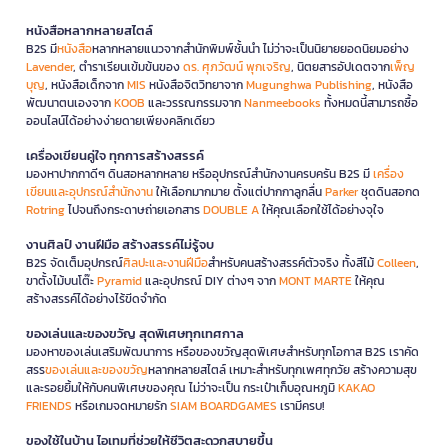
หนังสือหลากหลายสไตล์
B2S มี
หนังสือ
หลากหลายแนวจากสำนักพิมพ์ชั้นนำ ไม่ว่าจะเป็นนิยายยอดนิยมอย่าง
Lavender
, ตำราเรียนเข้มข้นของ
ดร. ศุภวัฒน์ พุกเจริญ
, นิตยสารอัปเดตจาก
เพ็ญ
บุญ
, หนังสือเด็กจาก
MIS
หนังสือจิตวิทยาจาก
Mugunghwa Publishing
, หนังสือ
พัฒนาตนเองจาก
KOOB
และวรรณกรรมจาก
Nanmeebooks
ทั้งหมดนี้สามารถซื้อ
ออนไลน์ได้อย่างง่ายดายเพียงคลิกเดียว
เครื่องเขียนคู่ใจ ทุกการสร้างสรรค์
มองหาปากกาดีๆ ดินสอหลากหลาย หรืออุปกรณ์สำนักงานครบครัน B2S มี
เครื่อง
เขียนและอุปกรณ์สำนักงาน
ให้เลือกมากมาย ตั้งแต่ปากกาลูกลื่น
Parker
ชุดดินสอกด
Rotring
ไปจนถึงกระดาษถ่ายเอกสาร
DOUBLE A
ให้คุณเลือกใช้ได้อย่างจุใจ
งานศิลป์ งานฝีมือ สร้างสรรค์ไม่รู้จบ
B2S จัดเต็มอุปกรณ์
ศิลปะและงานฝีมือ
สำหรับคนสร้างสรรค์ตัวจริง ทั้งสีไม้
Colleen
,
ขาตั้งไม้บนโต๊ะ
Pyramid
และอุปกรณ์ DIY ต่างๆ จาก
MONT MARTE
ให้คุณ
สร้างสรรค์ได้อย่างไร้ขีดจำกัด
ของเล่นและของขวัญ สุดพิเศษทุกเทศกาล
มองหาของเล่นเสริมพัฒนาการ หรือของขวัญสุดพิเศษสำหรับทุกโอกาส B2S เราคัด
สรร
ของเล่นและของขวัญ
หลากหลายสไตล์ เหมาะสำหรับทุกเพศทุกวัย สร้างความสุข
และรอยยิ้มให้กับคนพิเศษของคุณ ไม่ว่าจะเป็น กระเป๋าเก็บอุณหภูมิ
KAKAO
FRIENDS
หรือเกมจดหมายรัก
SIAM BOARDGAMES
เรามีครบ!
ของใช้ในบ้าน ไอเทมที่ช่วยให้ชีวิตสะดวกสบายขึ้น