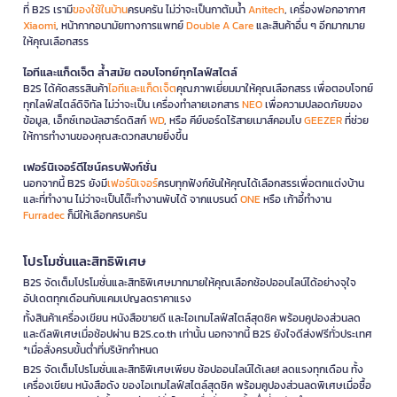
ที่ B2S เรามี
ของใช้ในบ้าน
ครบครัน ไม่ว่าจะเป็นกาต้มน้ำ
Anitech
, เครื่องฟอกอากาศ
Xiaomi
, หน้ากากอนามัยทางการแพทย์
Double A Care
และสินค้าอื่น ๆ อีกมากมาย
ให้คุณเลือกสรร
ไอทีและแก็ดเจ็ต ล้ำสมัย ตอบโจทย์ทุกไลฟ์สไตล์
B2S ได้คัดสรรสินค้า
ไอทีและแก็ดเจ็ต
คุณภาพเยี่ยมมาให้คุณเลือกสรร เพื่อตอบโจทย์
ทุกไลฟ์สไตล์ดิจิทัล ไม่ว่าจะเป็น เครื่องทำลายเอกสาร
NEO
เพื่อความปลอดภัยของ
ข้อมูล, เอ็กซ์เทอนัลฮาร์ดดิสก์
WD
, หรือ คีย์บอร์ดไร้สายเมาส์คอมโบ
GEEZER
ที่ช่วย
ให้การทำงานของคุณสะดวกสบายยิ่งขึ้น
เฟอร์นิเจอร์ดีไซน์ครบฟังก์ชั่น
นอกจากนี้ B2S ยังมี
เฟอร์นิเจอร์
ครบทุกฟังก์ชันให้คุณได้เลือกสรรเพื่อตกแต่งบ้าน
และที่ทำงาน ไม่ว่าจะเป็นโต๊ะทำงานพับได้ จากแบรนด์
ONE
หรือ เก้าอี้ทำงาน
Furradec
ก็มีให้เลือกครบครัน
โปรโมชั่นและสิทธิพิเศษ
B2S จัดเต็มโปรโมชั่นและสิทธิพิเศษมากมายให้คุณเลือกช้อปออนไลน์ได้อย่างจุใจ
อัปเดตทุกเดือนกับแคมเปญลดราคาแรง
ทั้งสินค้าเครื่องเขียน หนังสือขายดี และไอเทมไลฟ์สไตล์สุดชิค พร้อมคูปองส่วนลด
และดีลพิเศษเมื่อช้อปผ่าน B2S.co.th เท่านั้น นอกจากนี้ B2S ยังใจดีส่งฟรีทั่วประเทศ
*เมื่อสั่งครบขั้นต่ำที่บริษัทกำหนด
B2S จัดเต็มโปรโมชั่นและสิทธิพิเศษเพียบ ช้อปออนไลน์ได้เลย! ลดแรงทุกเดือน ทั้ง
เครื่องเขียน หนังสือดัง ของไอเทมไลฟ์สไตล์สุดชิค พร้อมคูปองส่วนลดพิเศษเมื่อซื้อ