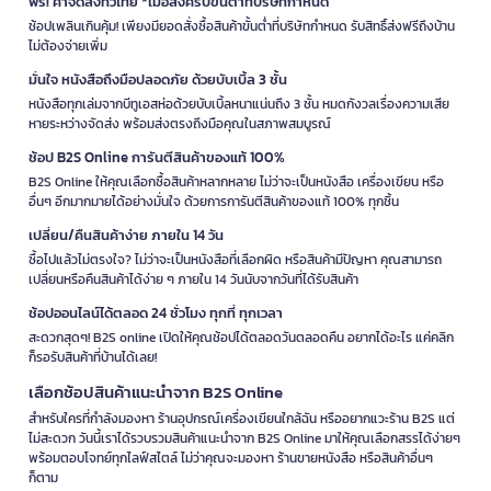
ฟรี! ค่าจัดส่งทั่วไทย *เมื่อสั่งครบขั้นต่ำที่บริษัทกำหนด
ช้อปเพลินเกินคุ้ม! เพียงมียอดสั่งซื้อสินค้าขั้นต่ำที่บริษัทกำหนด รับสิทธิ์ส่งฟรีถึงบ้าน
ไม่ต้องจ่ายเพิ่ม
มั่นใจ หนังสือถึงมือปลอดภัย ด้วยบับเบิ้ล 3 ชั้น
หนังสือทุกเล่มจากบีทูเอสห่อด้วยบับเบิ้ลหนาแน่นถึง 3 ชั้น หมดกังวลเรื่องความเสีย
หายระหว่างจัดส่ง พร้อมส่งตรงถึงมือคุณในสภาพสมบูรณ์
ช้อป B2S Online การันตีสินค้าของแท้ 100%
B2S Online ให้คุณเลือกซื้อสินค้าหลากหลาย ไม่ว่าจะเป็นหนังสือ เครื่องเขียน หรือ
อื่นๆ อีกมากมายได้อย่างมั่นใจ ด้วยการการันตีสินค้าของแท้ 100% ทุกชิ้น
เปลี่ยน/คืนสินค้าง่าย ภายใน 14 วัน
ซื้อไปแล้วไม่ตรงใจ? ไม่ว่าจะเป็นหนังสือที่เลือกผิด หรือสินค้ามีปัญหา คุณสามารถ
เปลี่ยนหรือคืนสินค้าได้ง่าย ๆ ภายใน 14 วันนับจากวันที่ได้รับสินค้า
ช้อปออนไลน์ได้ตลอด 24 ชั่วโมง ทุกที่ ทุกเวลา
สะดวกสุดๆ! B2S online เปิดให้คุณช้อปได้ตลอดวันตลอดคืน อยากได้อะไร แค่คลิก
ก็รอรับสินค้าที่บ้านได้เลย!
เลือกช้อปสินค้าแนะนำจาก B2S Online
สำหรับใครที่กำลังมองหา ร้านอุปกรณ์เครื่องเขียนใกล้ฉัน หรืออยากแวะร้าน B2S แต่
ไม่สะดวก วันนี้เราได้รวบรวมสินค้าแนะนำจาก B2S Online มาให้คุณเลือกสรรได้ง่ายๆ
พร้อมตอบโจทย์ทุกไลฟ์สไตล์ ไม่ว่าคุณจะมองหา ร้านขายหนังสือ หรือสินค้าอื่นๆ
ก็ตาม