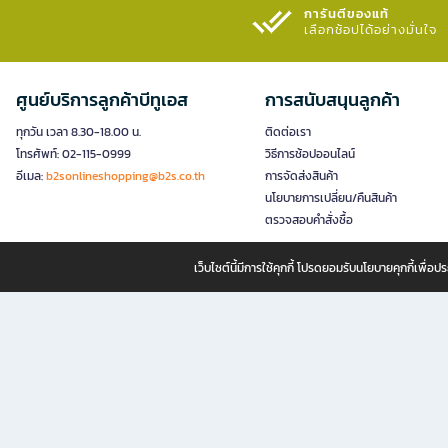
การันตีของแท้
เลือกช้อปได้อย่างมั่นใจ​
ศูนย์บริการลูกค้าบีทูเอส
การสนับสนุนลูกค้า
ทุกวัน เวลา 8.30-18.00 น.
ติดต่อเรา
โทรศัพท์: 02-115-0999
วิธีการช้อปออนไลน์
อีเมล:
b2sonlineshopping@b2s.co.th
การจัดส่งสินค้า
นโยบายการเปลี่ยน/คืนสินค้า
ตรวจสอบคำสั่งซื้อ
เว็บไซต์นี้มีการใช้คุกกี้ โปรดยอมรับนโยบายคุกกี้เพื่