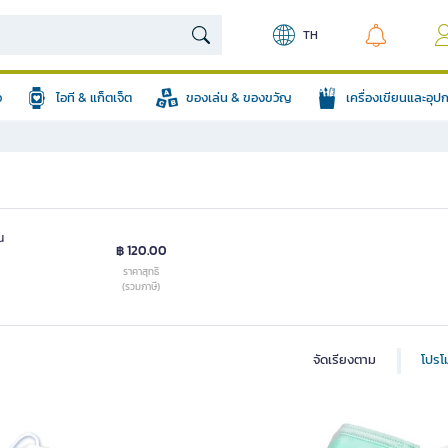
TH
อ
ไอที & แก็ตเจ็ต
ของเล่น & ของขวัญ
เครื่องเขียนและอุ
น
฿ 120.00
ราคาสุทธิ
(รวมภาษี)
จัดเรียงตาม
โปรโม