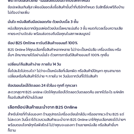
ฟรี! ค่าจัดส่งทั่วไทย *เมื่อสั่งครบขั้นต่ำที่บริษัทกำหนด
ช้อปเพลินเกินคุ้ม! เพียงมียอดสั่งซื้อสินค้าขั้นต่ำที่บริษัทกำหนด รับสิทธิ์ส่งฟรีถึงบ้าน
ไม่ต้องจ่ายเพิ่ม
มั่นใจ หนังสือถึงมือปลอดภัย ด้วยบับเบิ้ล 3 ชั้น
หนังสือทุกเล่มจากบีทูเอสห่อด้วยบับเบิ้ลหนาแน่นถึง 3 ชั้น หมดกังวลเรื่องความเสีย
หายระหว่างจัดส่ง พร้อมส่งตรงถึงมือคุณในสภาพสมบูรณ์
ช้อป B2S Online การันตีสินค้าของแท้ 100%
B2S Online ให้คุณเลือกซื้อสินค้าหลากหลาย ไม่ว่าจะเป็นหนังสือ เครื่องเขียน หรือ
อื่นๆ อีกมากมายได้อย่างมั่นใจ ด้วยการการันตีสินค้าของแท้ 100% ทุกชิ้น
เปลี่ยน/คืนสินค้าง่าย ภายใน 14 วัน
ซื้อไปแล้วไม่ตรงใจ? ไม่ว่าจะเป็นหนังสือที่เลือกผิด หรือสินค้ามีปัญหา คุณสามารถ
เปลี่ยนหรือคืนสินค้าได้ง่าย ๆ ภายใน 14 วันนับจากวันที่ได้รับสินค้า
ช้อปออนไลน์ได้ตลอด 24 ชั่วโมง ทุกที่ ทุกเวลา
สะดวกสุดๆ! B2S online เปิดให้คุณช้อปได้ตลอดวันตลอดคืน อยากได้อะไร แค่คลิก
ก็รอรับสินค้าที่บ้านได้เลย!
เลือกช้อปสินค้าแนะนำจาก B2S Online
สำหรับใครที่กำลังมองหา ร้านอุปกรณ์เครื่องเขียนใกล้ฉัน หรืออยากแวะร้าน B2S แต่
ไม่สะดวก วันนี้เราได้รวบรวมสินค้าแนะนำจาก B2S Online มาให้คุณเลือกสรรได้ง่ายๆ
พร้อมตอบโจทย์ทุกไลฟ์สไตล์ ไม่ว่าคุณจะมองหา ร้านขายหนังสือ หรือสินค้าอื่นๆ
ก็ตาม