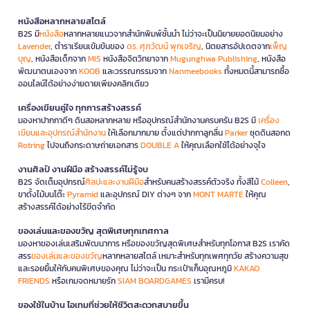
หนังสือหลากหลายสไตล์
B2S มี
หนังสือ
หลากหลายแนวจากสำนักพิมพ์ชั้นนำ ไม่ว่าจะเป็นนิยายยอดนิยมอย่าง
Lavender
, ตำราเรียนเข้มข้นของ
ดร. ศุภวัฒน์ พุกเจริญ
, นิตยสารอัปเดตจาก
เพ็ญ
บุญ
, หนังสือเด็กจาก
MIS
หนังสือจิตวิทยาจาก
Mugunghwa Publishing
, หนังสือ
พัฒนาตนเองจาก
KOOB
และวรรณกรรมจาก
Nanmeebooks
ทั้งหมดนี้สามารถซื้อ
ออนไลน์ได้อย่างง่ายดายเพียงคลิกเดียว
เครื่องเขียนคู่ใจ ทุกการสร้างสรรค์
มองหาปากกาดีๆ ดินสอหลากหลาย หรืออุปกรณ์สำนักงานครบครัน B2S มี
เครื่อง
เขียนและอุปกรณ์สำนักงาน
ให้เลือกมากมาย ตั้งแต่ปากกาลูกลื่น
Parker
ชุดดินสอกด
Rotring
ไปจนถึงกระดาษถ่ายเอกสาร
DOUBLE A
ให้คุณเลือกใช้ได้อย่างจุใจ
งานศิลป์ งานฝีมือ สร้างสรรค์ไม่รู้จบ
B2S จัดเต็มอุปกรณ์
ศิลปะและงานฝีมือ
สำหรับคนสร้างสรรค์ตัวจริง ทั้งสีไม้
Colleen
,
ขาตั้งไม้บนโต๊ะ
Pyramid
และอุปกรณ์ DIY ต่างๆ จาก
MONT MARTE
ให้คุณ
สร้างสรรค์ได้อย่างไร้ขีดจำกัด
ของเล่นและของขวัญ สุดพิเศษทุกเทศกาล
มองหาของเล่นเสริมพัฒนาการ หรือของขวัญสุดพิเศษสำหรับทุกโอกาส B2S เราคัด
สรร
ของเล่นและของขวัญ
หลากหลายสไตล์ เหมาะสำหรับทุกเพศทุกวัย สร้างความสุข
และรอยยิ้มให้กับคนพิเศษของคุณ ไม่ว่าจะเป็น กระเป๋าเก็บอุณหภูมิ
KAKAO
FRIENDS
หรือเกมจดหมายรัก
SIAM BOARDGAMES
เรามีครบ!
ของใช้ในบ้าน ไอเทมที่ช่วยให้ชีวิตสะดวกสบายขึ้น