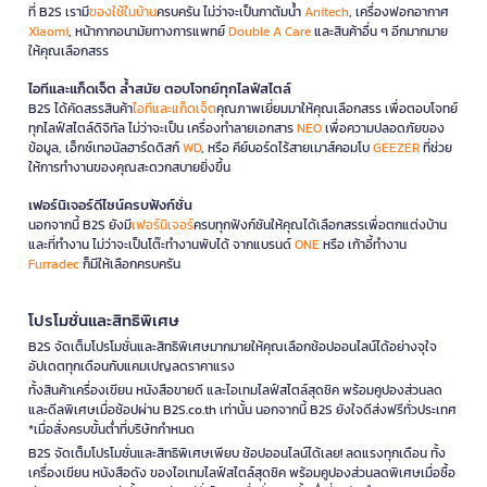
ที่ B2S เรามี
ของใช้ในบ้าน
ครบครัน ไม่ว่าจะเป็นกาต้มน้ำ
Anitech
, เครื่องฟอกอากาศ
Xiaomi
, หน้ากากอนามัยทางการแพทย์
Double A Care
และสินค้าอื่น ๆ อีกมากมาย
ให้คุณเลือกสรร
ไอทีและแก็ดเจ็ต ล้ำสมัย ตอบโจทย์ทุกไลฟ์สไตล์
B2S ได้คัดสรรสินค้า
ไอทีและแก็ดเจ็ต
คุณภาพเยี่ยมมาให้คุณเลือกสรร เพื่อตอบโจทย์
ทุกไลฟ์สไตล์ดิจิทัล ไม่ว่าจะเป็น เครื่องทำลายเอกสาร
NEO
เพื่อความปลอดภัยของ
ข้อมูล, เอ็กซ์เทอนัลฮาร์ดดิสก์
WD
, หรือ คีย์บอร์ดไร้สายเมาส์คอมโบ
GEEZER
ที่ช่วย
ให้การทำงานของคุณสะดวกสบายยิ่งขึ้น
เฟอร์นิเจอร์ดีไซน์ครบฟังก์ชั่น
นอกจากนี้ B2S ยังมี
เฟอร์นิเจอร์
ครบทุกฟังก์ชันให้คุณได้เลือกสรรเพื่อตกแต่งบ้าน
และที่ทำงาน ไม่ว่าจะเป็นโต๊ะทำงานพับได้ จากแบรนด์
ONE
หรือ เก้าอี้ทำงาน
Furradec
ก็มีให้เลือกครบครัน
โปรโมชั่นและสิทธิพิเศษ
B2S จัดเต็มโปรโมชั่นและสิทธิพิเศษมากมายให้คุณเลือกช้อปออนไลน์ได้อย่างจุใจ
อัปเดตทุกเดือนกับแคมเปญลดราคาแรง
ทั้งสินค้าเครื่องเขียน หนังสือขายดี และไอเทมไลฟ์สไตล์สุดชิค พร้อมคูปองส่วนลด
และดีลพิเศษเมื่อช้อปผ่าน B2S.co.th เท่านั้น นอกจากนี้ B2S ยังใจดีส่งฟรีทั่วประเทศ
*เมื่อสั่งครบขั้นต่ำที่บริษัทกำหนด
B2S จัดเต็มโปรโมชั่นและสิทธิพิเศษเพียบ ช้อปออนไลน์ได้เลย! ลดแรงทุกเดือน ทั้ง
เครื่องเขียน หนังสือดัง ของไอเทมไลฟ์สไตล์สุดชิค พร้อมคูปองส่วนลดพิเศษเมื่อซื้อ