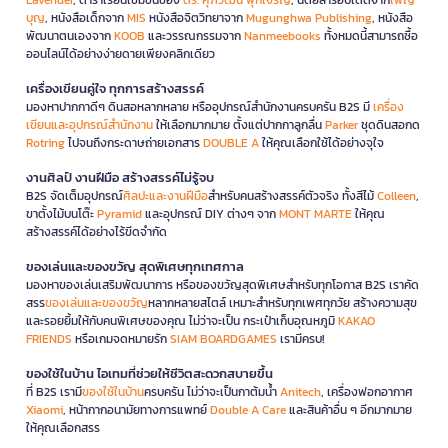
บุญ
, หนังสือเด็กจาก
MIS
หนังสือจิตวิทยาจาก
Mugunghwa Publishing
, หนังสือ
พัฒนาตนเองจาก
KOOB
และวรรณกรรมจาก
Nanmeebooks
ทั้งหมดนี้สามารถซื้อ
ออนไลน์ได้อย่างง่ายดายเพียงคลิกเดียว
เครื่องเขียนคู่ใจ ทุกการสร้างสรรค์
มองหาปากกาดีๆ ดินสอหลากหลาย หรืออุปกรณ์สำนักงานครบครัน B2S มี
เครื่อง
เขียนและอุปกรณ์สำนักงาน
ให้เลือกมากมาย ตั้งแต่ปากกาลูกลื่น
Parker
ชุดดินสอกด
Rotring
ไปจนถึงกระดาษถ่ายเอกสาร
DOUBLE A
ให้คุณเลือกใช้ได้อย่างจุใจ
งานศิลป์ งานฝีมือ สร้างสรรค์ไม่รู้จบ
B2S จัดเต็มอุปกรณ์
ศิลปะและงานฝีมือ
สำหรับคนสร้างสรรค์ตัวจริง ทั้งสีไม้
Colleen
,
ขาตั้งไม้บนโต๊ะ
Pyramid
และอุปกรณ์ DIY ต่างๆ จาก
MONT MARTE
ให้คุณ
สร้างสรรค์ได้อย่างไร้ขีดจำกัด
ของเล่นและของขวัญ สุดพิเศษทุกเทศกาล
มองหาของเล่นเสริมพัฒนาการ หรือของขวัญสุดพิเศษสำหรับทุกโอกาส B2S เราคัด
สรร
ของเล่นและของขวัญ
หลากหลายสไตล์ เหมาะสำหรับทุกเพศทุกวัย สร้างความสุข
และรอยยิ้มให้กับคนพิเศษของคุณ ไม่ว่าจะเป็น กระเป๋าเก็บอุณหภูมิ
KAKAO
FRIENDS
หรือเกมจดหมายรัก
SIAM BOARDGAMES
เรามีครบ!
ของใช้ในบ้าน ไอเทมที่ช่วยให้ชีวิตสะดวกสบายขึ้น
ที่ B2S เรามี
ของใช้ในบ้าน
ครบครัน ไม่ว่าจะเป็นกาต้มน้ำ
Anitech
, เครื่องฟอกอากาศ
Xiaomi
, หน้ากากอนามัยทางการแพทย์
Double A Care
และสินค้าอื่น ๆ อีกมากมาย
ให้คุณเลือกสรร