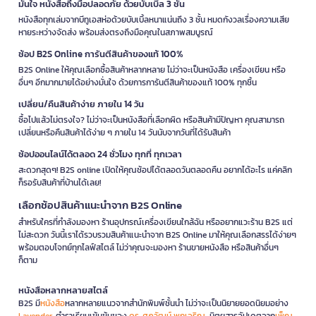
มั่นใจ หนังสือถึงมือปลอดภัย ด้วยบับเบิ้ล 3 ชั้น
หนังสือทุกเล่มจากบีทูเอสห่อด้วยบับเบิ้ลหนาแน่นถึง 3 ชั้น หมดกังวลเรื่องความเสีย
หายระหว่างจัดส่ง พร้อมส่งตรงถึงมือคุณในสภาพสมบูรณ์
ช้อป B2S Online การันตีสินค้าของแท้ 100%
B2S Online ให้คุณเลือกซื้อสินค้าหลากหลาย ไม่ว่าจะเป็นหนังสือ เครื่องเขียน หรือ
อื่นๆ อีกมากมายได้อย่างมั่นใจ ด้วยการการันตีสินค้าของแท้ 100% ทุกชิ้น
เปลี่ยน/คืนสินค้าง่าย ภายใน 14 วัน
ซื้อไปแล้วไม่ตรงใจ? ไม่ว่าจะเป็นหนังสือที่เลือกผิด หรือสินค้ามีปัญหา คุณสามารถ
เปลี่ยนหรือคืนสินค้าได้ง่าย ๆ ภายใน 14 วันนับจากวันที่ได้รับสินค้า
ช้อปออนไลน์ได้ตลอด 24 ชั่วโมง ทุกที่ ทุกเวลา
สะดวกสุดๆ! B2S online เปิดให้คุณช้อปได้ตลอดวันตลอดคืน อยากได้อะไร แค่คลิก
ก็รอรับสินค้าที่บ้านได้เลย!
เลือกช้อปสินค้าแนะนำจาก B2S Online
สำหรับใครที่กำลังมองหา ร้านอุปกรณ์เครื่องเขียนใกล้ฉัน หรืออยากแวะร้าน B2S แต่
ไม่สะดวก วันนี้เราได้รวบรวมสินค้าแนะนำจาก B2S Online มาให้คุณเลือกสรรได้ง่ายๆ
พร้อมตอบโจทย์ทุกไลฟ์สไตล์ ไม่ว่าคุณจะมองหา ร้านขายหนังสือ หรือสินค้าอื่นๆ
ก็ตาม
หนังสือหลากหลายสไตล์
B2S มี
หนังสือ
หลากหลายแนวจากสำนักพิมพ์ชั้นนำ ไม่ว่าจะเป็นนิยายยอดนิยมอย่าง
Lavender
, ตำราเรียนเข้มข้นของ
ดร. ศุภวัฒน์ พุกเจริญ
, นิตยสารอัปเดตจาก
เพ็ญ