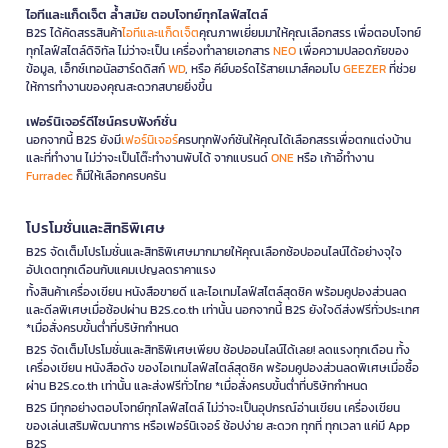
ไอทีและแก็ดเจ็ต ล้ำสมัย ตอบโจทย์ทุกไลฟ์สไตล์
B2S ได้คัดสรรสินค้า
ไอทีและแก็ดเจ็ต
คุณภาพเยี่ยมมาให้คุณเลือกสรร เพื่อตอบโจทย์
ทุกไลฟ์สไตล์ดิจิทัล ไม่ว่าจะเป็น เครื่องทำลายเอกสาร
NEO
เพื่อความปลอดภัยของ
ข้อมูล, เอ็กซ์เทอนัลฮาร์ดดิสก์
WD
, หรือ คีย์บอร์ดไร้สายเมาส์คอมโบ
GEEZER
ที่ช่วย
ให้การทำงานของคุณสะดวกสบายยิ่งขึ้น
เฟอร์นิเจอร์ดีไซน์ครบฟังก์ชั่น
นอกจากนี้ B2S ยังมี
เฟอร์นิเจอร์
ครบทุกฟังก์ชันให้คุณได้เลือกสรรเพื่อตกแต่งบ้าน
และที่ทำงาน ไม่ว่าจะเป็นโต๊ะทำงานพับได้ จากแบรนด์
ONE
หรือ เก้าอี้ทำงาน
Furradec
ก็มีให้เลือกครบครัน
โปรโมชั่นและสิทธิพิเศษ
B2S จัดเต็มโปรโมชั่นและสิทธิพิเศษมากมายให้คุณเลือกช้อปออนไลน์ได้อย่างจุใจ
อัปเดตทุกเดือนกับแคมเปญลดราคาแรง
ทั้งสินค้าเครื่องเขียน หนังสือขายดี และไอเทมไลฟ์สไตล์สุดชิค พร้อมคูปองส่วนลด
และดีลพิเศษเมื่อช้อปผ่าน B2S.co.th เท่านั้น นอกจากนี้ B2S ยังใจดีส่งฟรีทั่วประเทศ
*เมื่อสั่งครบขั้นต่ำที่บริษัทกำหนด
B2S จัดเต็มโปรโมชั่นและสิทธิพิเศษเพียบ ช้อปออนไลน์ได้เลย! ลดแรงทุกเดือน ทั้ง
เครื่องเขียน หนังสือดัง ของไอเทมไลฟ์สไตล์สุดชิค พร้อมคูปองส่วนลดพิเศษเมื่อซื้อ
ผ่าน B2S.co.th เท่านั้น และส่งฟรีทั่วไทย *เมื่อสั่งครบขั้นต่ำที่บริษัทกำหนด
B2S มีทุกอย่างตอบโจทย์ทุกไลฟ์สไตล์ ไม่ว่าจะเป็นอุปกรณ์อ่านเขียน เครื่องเขียน
ของเล่นเสริมพัฒนาการ หรือเฟอร์นิเจอร์ ช้อปง่าย สะดวก ทุกที่ ทุกเวลา แค่มี App
B2S