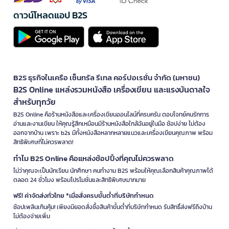
ดาวน์โหลดแอป B2S
B2S ธุรกิจในเครือ เซ็นทรัล รีเทล คอร์ปอเรชั่น จำกัด (มหาชน)
B2S Online แหล่งรวมหนังสือ เครื่องเขียน และแรงบันดาลใจ
สำหรับทุกวัย
B2S Online คือร้านหนังสือและเครื่องเขียนออนไลน์ที่ครบครัน ตอบโจทย์คนรักการ
อ่านและงานเขียน ให้คุณรู้สึกเหมือนมีร้านหนังสือใกล้ฉันอยู่ในมือ ช้อปง่าย ไม่ต้อง
ออกจากบ้าน เพราะ b2s มีทั้งหนังสือหลากหลายแนวและเครื่องเขียนคุณภาพ พร้อม
สิทธิพิเศษที่ไม่ควรพลาด!
ทำไม B2S Online คือแหล่งช้อปปิ้งที่คุณไม่ควรพลาด
ไม่ว่าคุณจะเป็นนักเรียน นักศึกษา คนทำงาน B2S พร้อมให้คุณเลือกสินค้าคุณภาพได้
ตลอด 24 ชั่วโมง พร้อมโปรโมชั่นและสิทธิพิเศษมากมาย
ฟรี! ค่าจัดส่งทั่วไทย *เมื่อสั่งครบขั้นต่ำที่บริษัทกำหนด
ช้อปเพลินเกินคุ้ม! เพียงมียอดสั่งซื้อสินค้าขั้นต่ำที่บริษัทกำหนด รับสิทธิ์ส่งฟรีถึงบ้าน
ไม่ต้องจ่ายเพิ่ม