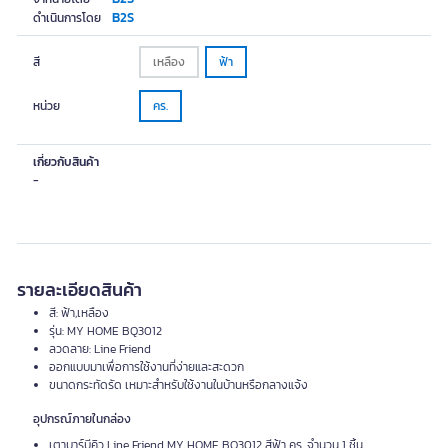
B2S
ดำเนินการโดย
สี
เหลือง
ฟ้า
หน่วย
คร.
เกี่ยวกับสินค้า
-
รายละเอียดสินค้า
สี: ฟ้า,เหลือง
รุ่น: MY HOME BQ3012
ลวดลาย: Line Friend
ออกแบบมาเพื่อการใช้งานที่ง่ายและสะดวก
ขนาดกระทัดรัด เหมาะสำหรับใช้งานในบ้านหรือกลางแจ้ง
อุปกรณ์ภายในกล่อง
เตาบาร์บีคิว Line Friend MY HOME BQ3012 สีฟ้า คร. จำนวน 1 ชิ้น