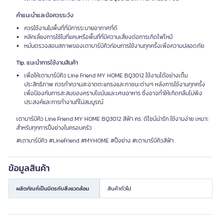
คำแนะนำและข้อควรระวัง
ควรใช้งานในพื้นที่ที่มีการระบายอากาศที่ดี
หลีกเลี่ยงการใช้ในที่แคบหรือพื้นที่ที่มีความเสี่ยงต่อการเกิดไฟไหม้
หมั่นตรวจสอบสภาพของเตาบาร์บีคิวก่อนการใช้งานทุกครั้งเพื่อความปลอดภัย
Tip. แนะนำการใช้งานสินค้า
เพื่อให้เตาบาร์บีคิว Line Friend MY HOME BQ3012 ใช้งานได้อย่างเต็ม
ประสิทธิภาพ ควรทำความสะอาดตะแกรงและภาชนะต่างๆ หลังการใช้งานทุกครั้ง
เพื่อป้องกันการสะสมของคราบไขมันและเศษอาหาร ซึ่งอาจทำให้เกิดกลิ่นไม่พึง
ประสงค์และการทำงานที่ไม่สมบูรณ์
เตาบาร์บีคิว Line Friend MY HOME BQ3012 สีฟ้า คร. ดีไซน์น่ารัก ใช้งานง่าย เหมาะ
สำหรับทุกการปิ้งย่างในครอบครัว
#เตาบาร์บีคิว #LineFriend #MYHOME #ปิ้งย่าง #เตาบาร์บีคิวสีฟ้า
ข้อมูลสินค้า
ผลิตภัณฑ์เป็นมิตรกับสิ่งแวดล้อม
สินค้าทั่วไป