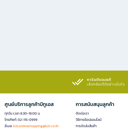
การันตีของแท้
เลือกช้อปได้อย่างมั่นใจ​
ศูนย์บริการลูกค้าบีทูเอส
การสนับสนุนลูกค้า
ทุกวัน เวลา 8.30-18.00 น.
ติดต่อเรา
โทรศัพท์: 02-115-0999
วิธีการช้อปออนไลน์
อีเมล:
b2sonlineshopping@b2s.co.th
การจัดส่งสินค้า