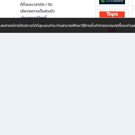
ที่ตั้งและเวลาเปิด / ปิด
นโยบายความเป็นส่วนตัว
นโยบายการใช้คุกกี้
นักลงทุนสัมพันธ์
อประสบการณ์การใช้บริการที่ดีที่สุดของท่าน ท่านสามารถศึกษาวิธีการตั้งค่าการควบคุมคุกกี้ของท่าน
ทุกวัย
ขียน ให้คุณรู้สึกเหมือนมีร้านหนังสือใกล้ฉันอยู่ในมือ ช้อปง่าย ไม่ต้องออกจากบ้าน เพราะ b2
 ชั่วโมง พร้อมโปรโมชั่นและสิทธิพิเศษมากมาย