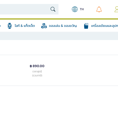
TH
อ
ไอที & แก็ตเจ็ต
ของเล่น & ของขวัญ
เครื่องเขียนและอุ
฿ 890.00
ราคาสุทธิ
(รวมภาษี)