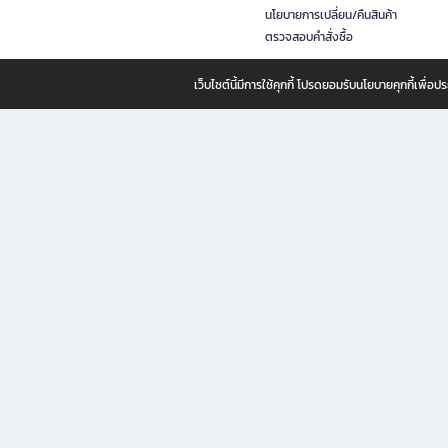
นโยบายการเปลี่ยน/คืนสินค้า
ตรวจสอบคำสั่งซื้อ
เว็บไซต์นี้มีการใช้คุกกี้ โปรดยอมรับนโยบายคุกกี้เพื่
B2S ธุรกิจในเครือ เซ็นทรัล รีเทล คอร์ปอเรชั่น จำกัด (มหาชน)
B2S Online แหล่งรวมหนังสือ เครื่องเขียน และแรงบันดาลใจสำหรับ
B2S Online คือร้านหนังสือและเครื่องเขียนออนไลน์ที่ครบครัน ตอบโจทย์คนรักการอ่านและงานเ
ทำไม B2S Online คือแหล่งช้อปปิ้งที่คุณไม่ควรพลาด
ไม่ว่าคุณจะเป็นนักเรียน นักศึกษา คนทำงาน B2S พร้อมให้คุณเลือกสินค้าคุณภาพได้ตลอด 24