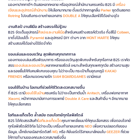
มองหาปากกาดีๆ ดินสอหลากหลาย หรืออุปกรณ์สำนักงานครบครัน B2S มี
เครื่อง
เขียนและอุปกรณ์สำนักงาน
ให้เลือกมากมาย ตั้งแต่ปากกาลูกลื่น
Parker
ชุดดินสอกด
Rotring
ไปจนถึงกระดาษถ่ายเอกสาร
DOUBLE A
ให้คุณเลือกใช้ได้อย่างจุใจ
งานศิลป์ งานฝีมือ สร้างสรรค์ไม่รู้จบ
B2S จัดเต็มอุปกรณ์
ศิลปะและงานฝีมือ
สำหรับคนสร้างสรรค์ตัวจริง ทั้งสีไม้
Colleen
,
ขาตั้งไม้บนโต๊ะ
Pyramid
และอุปกรณ์ DIY ต่างๆ จาก
MONT MARTE
ให้คุณ
สร้างสรรค์ได้อย่างไร้ขีดจำกัด
ของเล่นและของขวัญ สุดพิเศษทุกเทศกาล
มองหาของเล่นเสริมพัฒนาการ หรือของขวัญสุดพิเศษสำหรับทุกโอกาส B2S เราคัด
สรร
ของเล่นและของขวัญ
หลากหลายสไตล์ เหมาะสำหรับทุกเพศทุกวัย สร้างความสุข
และรอยยิ้มให้กับคนพิเศษของคุณ ไม่ว่าจะเป็น กระเป๋าเก็บอุณหภูมิ
KAKAO
FRIENDS
หรือเกมจดหมายรัก
SIAM BOARDGAMES
เรามีครบ!
ของใช้ในบ้าน ไอเทมที่ช่วยให้ชีวิตสะดวกสบายขึ้น
ที่ B2S เรามี
ของใช้ในบ้าน
ครบครัน ไม่ว่าจะเป็นกาต้มน้ำ
Anitech
, เครื่องฟอกอากาศ
Xiaomi
, หน้ากากอนามัยทางการแพทย์
Double A Care
และสินค้าอื่น ๆ อีกมากมาย
ให้คุณเลือกสรร
ไอทีและแก็ดเจ็ต ล้ำสมัย ตอบโจทย์ทุกไลฟ์สไตล์
B2S ได้คัดสรรสินค้า
ไอทีและแก็ดเจ็ต
คุณภาพเยี่ยมมาให้คุณเลือกสรร เพื่อตอบโจทย์
ทุกไลฟ์สไตล์ดิจิทัล ไม่ว่าจะเป็น เครื่องทำลายเอกสาร
NEO
เพื่อความปลอดภัยของ
ข้อมูล, เอ็กซ์เทอนัลฮาร์ดดิสก์
WD
, หรือ คีย์บอร์ดไร้สายเมาส์คอมโบ
GEEZER
ที่ช่วย
ให้การทำงานของคุณสะดวกสบายยิ่งขึ้น