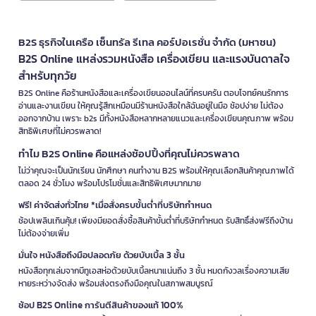
B2S ธุรกิจในเครือ เซ็นทรัล รีเทล คอร์ปอเรชั่น จำกัด (มหาชน)
B2S Online แหล่งรวมหนังสือ เครื่องเขียน และแรงบันดาลใจ
สำหรับทุกวัย
B2S Online คือร้านหนังสือและเครื่องเขียนออนไลน์ที่ครบครัน ตอบโจทย์คนรักการ
อ่านและงานเขียน ให้คุณรู้สึกเหมือนมีร้านหนังสือใกล้ฉันอยู่ในมือ ช้อปง่าย ไม่ต้อง
ออกจากบ้าน เพราะ b2s มีทั้งหนังสือหลากหลายแนวและเครื่องเขียนคุณภาพ พร้อม
สิทธิพิเศษที่ไม่ควรพลาด!
ทำไม B2S Online คือแหล่งช้อปปิ้งที่คุณไม่ควรพลาด
ไม่ว่าคุณจะเป็นนักเรียน นักศึกษา คนทำงาน B2S พร้อมให้คุณเลือกสินค้าคุณภาพได้
ตลอด 24 ชั่วโมง พร้อมโปรโมชั่นและสิทธิพิเศษมากมาย
ฟรี! ค่าจัดส่งทั่วไทย *เมื่อสั่งครบขั้นต่ำที่บริษัทกำหนด
ช้อปเพลินเกินคุ้ม! เพียงมียอดสั่งซื้อสินค้าขั้นต่ำที่บริษัทกำหนด รับสิทธิ์ส่งฟรีถึงบ้าน
ไม่ต้องจ่ายเพิ่ม
มั่นใจ หนังสือถึงมือปลอดภัย ด้วยบับเบิ้ล 3 ชั้น
หนังสือทุกเล่มจากบีทูเอสห่อด้วยบับเบิ้ลหนาแน่นถึง 3 ชั้น หมดกังวลเรื่องความเสีย
หายระหว่างจัดส่ง พร้อมส่งตรงถึงมือคุณในสภาพสมบูรณ์
ช้อป B2S Online การันตีสินค้าของแท้ 100%