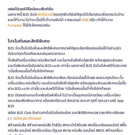
เฟอร์นิเจอร์ดีไซน์ครบฟังก์ชั่น
นอกจากนี้ B2S ยังมี
เฟอร์นิเจอร์
ครบทุกฟังก์ชันให้คุณได้เลือกสรรเพื่อตกแต่งบ้าน
และที่ทำงาน ไม่ว่าจะเป็นโต๊ะทำงานพับได้ จากแบรนด์
ONE
หรือ เก้าอี้ทำงาน
Furradec
ก็มีให้เลือกครบครัน
โปรโมชั่นและสิทธิพิเศษ
B2S จัดเต็มโปรโมชั่นและสิทธิพิเศษมากมายให้คุณเลือกช้อปออนไลน์ได้อย่างจุใจ
อัปเดตทุกเดือนกับแคมเปญลดราคาแรง
ทั้งสินค้าเครื่องเขียน หนังสือขายดี และไอเทมไลฟ์สไตล์สุดชิค พร้อมคูปองส่วนลด
และดีลพิเศษเมื่อช้อปผ่าน B2S.co.th เท่านั้น นอกจากนี้ B2S ยังใจดีส่งฟรีทั่วประเทศ
*เมื่อสั่งครบขั้นต่ำที่บริษัทกำหนด
B2S จัดเต็มโปรโมชั่นและสิทธิพิเศษเพียบ ช้อปออนไลน์ได้เลย! ลดแรงทุกเดือน ทั้ง
เครื่องเขียน หนังสือดัง ของไอเทมไลฟ์สไตล์สุดชิค พร้อมคูปองส่วนลดพิเศษเมื่อซื้อ
ผ่าน B2S.co.th เท่านั้น และส่งฟรีทั่วไทย *เมื่อสั่งครบขั้นต่ำที่บริษัทกำหนด
B2S มีทุกอย่างตอบโจทย์ทุกไลฟ์สไตล์ ไม่ว่าจะเป็นอุปกรณ์อ่านเขียน เครื่องเขียน
ของเล่นเสริมพัฒนาการ หรือเฟอร์นิเจอร์ ช้อปง่าย สะดวก ทุกที่ ทุกเวลา แค่มี App
B2S
สมัคร B2S Club รับข่าวสารโปรโมชั่นก่อนใคร และสิทธิพิเศษเฉพาะสมาชิก! คลิกเลย
สมัครสมาชิกเลย!
👉
#ร้านหนังสือ #ร้านขายหนังสือ ใกล้ฉัน #กระเป๋าใส่ดินสอ #เครื่องเขียนออนไลน์ #ซื้อ
หนังสือ ออนไลน์ #เครื่องเขียน บีทูเอส #ขาย หนังสือ ออนไลน์ #B2S #ร้านเครื่อง