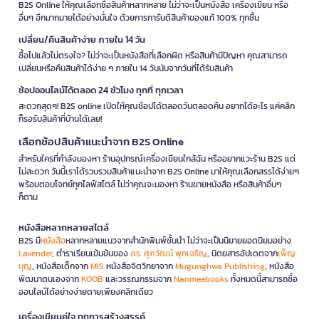
B2S Online ให้คุณเลือกซื้อสินค้าหลากหลาย ไม่ว่าจะเป็นหนังสือ เครื่องเขียน หรือ
อื่นๆ อีกมากมายได้อย่างมั่นใจ ด้วยการการันตีสินค้าของแท้ 100% ทุกชิ้น
เปลี่ยน/คืนสินค้าง่าย ภายใน 14 วัน
ซื้อไปแล้วไม่ตรงใจ? ไม่ว่าจะเป็นหนังสือที่เลือกผิด หรือสินค้ามีปัญหา คุณสามารถ
เปลี่ยนหรือคืนสินค้าได้ง่าย ๆ ภายใน 14 วันนับจากวันที่ได้รับสินค้า
ช้อปออนไลน์ได้ตลอด 24 ชั่วโมง ทุกที่ ทุกเวลา
สะดวกสุดๆ! B2S online เปิดให้คุณช้อปได้ตลอดวันตลอดคืน อยากได้อะไร แค่คลิก
ก็รอรับสินค้าที่บ้านได้เลย!
เลือกช้อปสินค้าแนะนำจาก B2S Online
สำหรับใครที่กำลังมองหา ร้านอุปกรณ์เครื่องเขียนใกล้ฉัน หรืออยากแวะร้าน B2S แต่
ไม่สะดวก วันนี้เราได้รวบรวมสินค้าแนะนำจาก B2S Online มาให้คุณเลือกสรรได้ง่ายๆ
พร้อมตอบโจทย์ทุกไลฟ์สไตล์ ไม่ว่าคุณจะมองหา ร้านขายหนังสือ หรือสินค้าอื่นๆ
ก็ตาม
หนังสือหลากหลายสไตล์
B2S มี
หนังสือ
หลากหลายแนวจากสำนักพิมพ์ชั้นนำ ไม่ว่าจะเป็นนิยายยอดนิยมอย่าง
Lavender
, ตำราเรียนเข้มข้นของ
ดร. ศุภวัฒน์ พุกเจริญ
, นิตยสารอัปเดตจาก
เพ็ญ
บุญ
, หนังสือเด็กจาก
MIS
หนังสือจิตวิทยาจาก
Mugunghwa Publishing
, หนังสือ
พัฒนาตนเองจาก
KOOB
และวรรณกรรมจาก
Nanmeebooks
ทั้งหมดนี้สามารถซื้อ
ออนไลน์ได้อย่างง่ายดายเพียงคลิกเดียว
เครื่องเขียนคู่ใจ ทุกการสร้างสรรค์