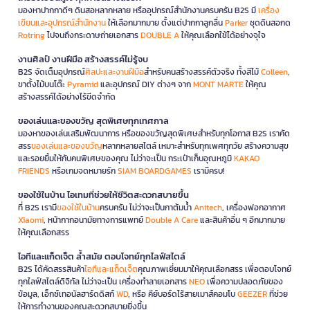
มองหาปากกาดีๆ ดินสอหลากหลาย หรืออุปกรณ์สำนักงานครบครัน B2S มี
เครื่อง
เขียนและอุปกรณ์สำนักงาน
ให้เลือกมากมาย ตั้งแต่ปากกาลูกลื่น
Parker
ชุดดินสอกด
Rotring
ไปจนถึงกระดาษถ่ายเอกสาร
DOUBLE A
ให้คุณเลือกใช้ได้อย่างจุใจ
งานศิลป์ งานฝีมือ สร้างสรรค์ไม่รู้จบ
B2S จัดเต็มอุปกรณ์
ศิลปะและงานฝีมือ
สำหรับคนสร้างสรรค์ตัวจริง ทั้งสีไม้
Colleen
,
ขาตั้งไม้บนโต๊ะ
Pyramid
และอุปกรณ์ DIY ต่างๆ จาก
MONT MARTE
ให้คุณ
สร้างสรรค์ได้อย่างไร้ขีดจำกัด
ของเล่นและของขวัญ สุดพิเศษทุกเทศกาล
มองหาของเล่นเสริมพัฒนาการ หรือของขวัญสุดพิเศษสำหรับทุกโอกาส B2S เราคัด
สรร
ของเล่นและของขวัญ
หลากหลายสไตล์ เหมาะสำหรับทุกเพศทุกวัย สร้างความสุข
และรอยยิ้มให้กับคนพิเศษของคุณ ไม่ว่าจะเป็น กระเป๋าเก็บอุณหภูมิ
KAKAO
FRIENDS
หรือเกมจดหมายรัก
SIAM BOARDGAMES
เรามีครบ!
ของใช้ในบ้าน ไอเทมที่ช่วยให้ชีวิตสะดวกสบายขึ้น
ที่ B2S เรามี
ของใช้ในบ้าน
ครบครัน ไม่ว่าจะเป็นกาต้มน้ำ
Anitech
, เครื่องฟอกอากาศ
Xiaomi
, หน้ากากอนามัยทางการแพทย์
Double A Care
และสินค้าอื่น ๆ อีกมากมาย
ให้คุณเลือกสรร
ไอทีและแก็ดเจ็ต ล้ำสมัย ตอบโจทย์ทุกไลฟ์สไตล์
B2S ได้คัดสรรสินค้า
ไอทีและแก็ดเจ็ต
คุณภาพเยี่ยมมาให้คุณเลือกสรร เพื่อตอบโจทย์
ทุกไลฟ์สไตล์ดิจิทัล ไม่ว่าจะเป็น เครื่องทำลายเอกสาร
NEO
เพื่อความปลอดภัยของ
ข้อมูล, เอ็กซ์เทอนัลฮาร์ดดิสก์
WD
, หรือ คีย์บอร์ดไร้สายเมาส์คอมโบ
GEEZER
ที่ช่วย
ให้การทำงานของคุณสะดวกสบายยิ่งขึ้น