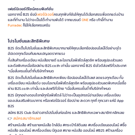
เฟอร์นิเจอร์ดีไซน์ครบฟังก์ชั่น
นอกจากนี้ B2S ยังมี
เฟอร์นิเจอร์
ครบทุกฟังก์ชันให้คุณได้เลือกสรรเพื่อตกแต่งบ้าน
และที่ทำงาน ไม่ว่าจะเป็นโต๊ะทำงานพับได้ จากแบรนด์
ONE
หรือ เก้าอี้ทำงาน
Furradec
ก็มีให้เลือกครบครัน
โปรโมชั่นและสิทธิพิเศษ
B2S จัดเต็มโปรโมชั่นและสิทธิพิเศษมากมายให้คุณเลือกช้อปออนไลน์ได้อย่างจุใจ
อัปเดตทุกเดือนกับแคมเปญลดราคาแรง
ทั้งสินค้าเครื่องเขียน หนังสือขายดี และไอเทมไลฟ์สไตล์สุดชิค พร้อมคูปองส่วนลด
และดีลพิเศษเมื่อช้อปผ่าน B2S.co.th เท่านั้น นอกจากนี้ B2S ยังใจดีส่งฟรีทั่วประเทศ
*เมื่อสั่งครบขั้นต่ำที่บริษัทกำหนด
B2S จัดเต็มโปรโมชั่นและสิทธิพิเศษเพียบ ช้อปออนไลน์ได้เลย! ลดแรงทุกเดือน ทั้ง
เครื่องเขียน หนังสือดัง ของไอเทมไลฟ์สไตล์สุดชิค พร้อมคูปองส่วนลดพิเศษเมื่อซื้อ
ผ่าน B2S.co.th เท่านั้น และส่งฟรีทั่วไทย *เมื่อสั่งครบขั้นต่ำที่บริษัทกำหนด
B2S มีทุกอย่างตอบโจทย์ทุกไลฟ์สไตล์ ไม่ว่าจะเป็นอุปกรณ์อ่านเขียน เครื่องเขียน
ของเล่นเสริมพัฒนาการ หรือเฟอร์นิเจอร์ ช้อปง่าย สะดวก ทุกที่ ทุกเวลา แค่มี App
B2S
สมัคร B2S Club รับข่าวสารโปรโมชั่นก่อนใคร และสิทธิพิเศษเฉพาะสมาชิก! คลิกเลย
สมัครสมาชิกเลย!
👉
#ร้านหนังสือ #ร้านขายหนังสือ ใกล้ฉัน #กระเป๋าใส่ดินสอ #เครื่องเขียนออนไลน์ #ซื้อ
หนังสือ ออนไลน์ #เครื่องเขียน บีทูเอส #ขาย หนังสือ ออนไลน์ #B2S #ร้านเครื่อง