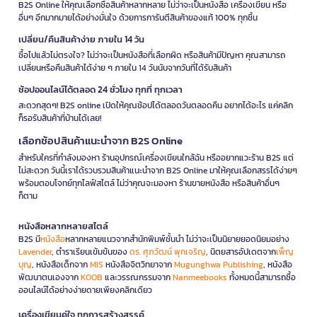
B2S Online ให้คุณเลือกซื้อสินค้าหลากหลาย ไม่ว่าจะเป็นหนังสือ เครื่องเขียน หรือ
อื่นๆ อีกมากมายได้อย่างมั่นใจ ด้วยการการันตีสินค้าของแท้ 100% ทุกชิ้น
เปลี่ยน/คืนสินค้าง่าย ภายใน 14 วัน
ซื้อไปแล้วไม่ตรงใจ? ไม่ว่าจะเป็นหนังสือที่เลือกผิด หรือสินค้ามีปัญหา คุณสามารถ
เปลี่ยนหรือคืนสินค้าได้ง่าย ๆ ภายใน 14 วันนับจากวันที่ได้รับสินค้า
ช้อปออนไลน์ได้ตลอด 24 ชั่วโมง ทุกที่ ทุกเวลา
สะดวกสุดๆ! B2S online เปิดให้คุณช้อปได้ตลอดวันตลอดคืน อยากได้อะไร แค่คลิก
ก็รอรับสินค้าที่บ้านได้เลย!
เลือกช้อปสินค้าแนะนำจาก B2S Online
สำหรับใครที่กำลังมองหา ร้านอุปกรณ์เครื่องเขียนใกล้ฉัน หรืออยากแวะร้าน B2S แต่
ไม่สะดวก วันนี้เราได้รวบรวมสินค้าแนะนำจาก B2S Online มาให้คุณเลือกสรรได้ง่ายๆ
พร้อมตอบโจทย์ทุกไลฟ์สไตล์ ไม่ว่าคุณจะมองหา ร้านขายหนังสือ หรือสินค้าอื่นๆ
ก็ตาม
หนังสือหลากหลายสไตล์
B2S มี
หนังสือ
หลากหลายแนวจากสำนักพิมพ์ชั้นนำ ไม่ว่าจะเป็นนิยายยอดนิยมอย่าง
Lavender
, ตำราเรียนเข้มข้นของ
ดร. ศุภวัฒน์ พุกเจริญ
, นิตยสารอัปเดตจาก
เพ็ญ
บุญ
, หนังสือเด็กจาก
MIS
หนังสือจิตวิทยาจาก
Mugunghwa Publishing
, หนังสือ
พัฒนาตนเองจาก
KOOB
และวรรณกรรมจาก
Nanmeebooks
ทั้งหมดนี้สามารถซื้อ
ออนไลน์ได้อย่างง่ายดายเพียงคลิกเดียว
เครื่องเขียนคู่ใจ ทุกการสร้างสรรค์