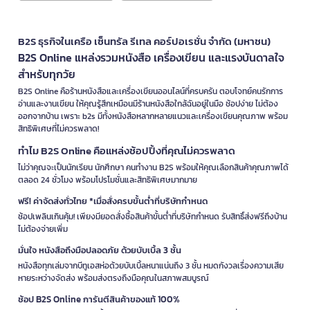
B2S ธุรกิจในเครือ เซ็นทรัล รีเทล คอร์ปอเรชั่น จำกัด (มหาชน)
B2S Online แหล่งรวมหนังสือ เครื่องเขียน และแรงบันดาลใจ
สำหรับทุกวัย
B2S Online คือร้านหนังสือและเครื่องเขียนออนไลน์ที่ครบครัน ตอบโจทย์คนรักการ
อ่านและงานเขียน ให้คุณรู้สึกเหมือนมีร้านหนังสือใกล้ฉันอยู่ในมือ ช้อปง่าย ไม่ต้อง
ออกจากบ้าน เพราะ b2s มีทั้งหนังสือหลากหลายแนวและเครื่องเขียนคุณภาพ พร้อม
สิทธิพิเศษที่ไม่ควรพลาด!
ทำไม B2S Online คือแหล่งช้อปปิ้งที่คุณไม่ควรพลาด
ไม่ว่าคุณจะเป็นนักเรียน นักศึกษา คนทำงาน B2S พร้อมให้คุณเลือกสินค้าคุณภาพได้
ตลอด 24 ชั่วโมง พร้อมโปรโมชั่นและสิทธิพิเศษมากมาย
ฟรี! ค่าจัดส่งทั่วไทย *เมื่อสั่งครบขั้นต่ำที่บริษัทกำหนด
ช้อปเพลินเกินคุ้ม! เพียงมียอดสั่งซื้อสินค้าขั้นต่ำที่บริษัทกำหนด รับสิทธิ์ส่งฟรีถึงบ้าน
ไม่ต้องจ่ายเพิ่ม
มั่นใจ หนังสือถึงมือปลอดภัย ด้วยบับเบิ้ล 3 ชั้น
หนังสือทุกเล่มจากบีทูเอสห่อด้วยบับเบิ้ลหนาแน่นถึง 3 ชั้น หมดกังวลเรื่องความเสีย
หายระหว่างจัดส่ง พร้อมส่งตรงถึงมือคุณในสภาพสมบูรณ์
ช้อป B2S Online การันตีสินค้าของแท้ 100%