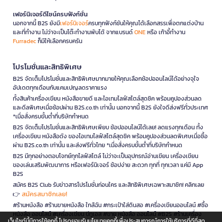
เฟอร์นิเจอร์ดีไซน์ครบฟังก์ชั่น
นอกจากนี้ B2S ยังมี
เฟอร์นิเจอร์
ครบทุกฟังก์ชันให้คุณได้เลือกสรรเพื่อตกแต่งบ้าน
และที่ทำงาน ไม่ว่าจะเป็นโต๊ะทำงานพับได้ จากแบรนด์
ONE
หรือ เก้าอี้ทำงาน
Furradec
ก็มีให้เลือกครบครัน
โปรโมชั่นและสิทธิพิเศษ
B2S จัดเต็มโปรโมชั่นและสิทธิพิเศษมากมายให้คุณเลือกช้อปออนไลน์ได้อย่างจุใจ
อัปเดตทุกเดือนกับแคมเปญลดราคาแรง
ทั้งสินค้าเครื่องเขียน หนังสือขายดี และไอเทมไลฟ์สไตล์สุดชิค พร้อมคูปองส่วนลด
และดีลพิเศษเมื่อช้อปผ่าน B2S.co.th เท่านั้น นอกจากนี้ B2S ยังใจดีส่งฟรีทั่วประเทศ
*เมื่อสั่งครบขั้นต่ำที่บริษัทกำหนด
B2S จัดเต็มโปรโมชั่นและสิทธิพิเศษเพียบ ช้อปออนไลน์ได้เลย! ลดแรงทุกเดือน ทั้ง
เครื่องเขียน หนังสือดัง ของไอเทมไลฟ์สไตล์สุดชิค พร้อมคูปองส่วนลดพิเศษเมื่อซื้อ
ผ่าน B2S.co.th เท่านั้น และส่งฟรีทั่วไทย *เมื่อสั่งครบขั้นต่ำที่บริษัทกำหนด
B2S มีทุกอย่างตอบโจทย์ทุกไลฟ์สไตล์ ไม่ว่าจะเป็นอุปกรณ์อ่านเขียน เครื่องเขียน
ของเล่นเสริมพัฒนาการ หรือเฟอร์นิเจอร์ ช้อปง่าย สะดวก ทุกที่ ทุกเวลา แค่มี App
B2S
สมัคร B2S Club รับข่าวสารโปรโมชั่นก่อนใคร และสิทธิพิเศษเฉพาะสมาชิก! คลิกเลย
สมัครสมาชิกเลย!
👉
#ร้านหนังสือ #ร้านขายหนังสือ ใกล้ฉัน #กระเป๋าใส่ดินสอ #เครื่องเขียนออนไลน์ #ซื้อ
หนังสือ ออนไลน์ #เครื่องเขียน บีทูเอส #ขาย หนังสือ ออนไลน์ #B2S #ร้านเครื่อง
เว็บไซต์นี้มีการใช้คุกกี้ โปรดยอมรับนโยบายคุกกี้เพื่อประสบการณ์การใช้บริการที่ดีที่สุด