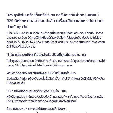
B2S ธุรกิจในเครือ เซ็นทรัล รีเทล คอร์ปอเรชั่น จำกัด (มหาชน)
B2S Online แหล่งรวมหนังสือ เครื่องเขียน และแรงบันดาลใจ
สำหรับทุกวัย
B2S Online คือร้านหนังสือและเครื่องเขียนออนไลน์ที่ครบครัน ตอบโจทย์คนรักการ
อ่านและงานเขียน ให้คุณรู้สึกเหมือนมีร้านหนังสือใกล้ฉันอยู่ในมือ ช้อปง่าย ไม่ต้อง
ออกจากบ้าน เพราะ b2s มีทั้งหนังสือหลากหลายแนวและเครื่องเขียนคุณภาพ พร้อม
สิทธิพิเศษที่ไม่ควรพลาด!
ทำไม B2S Online คือแหล่งช้อปปิ้งที่คุณไม่ควรพลาด
ไม่ว่าคุณจะเป็นนักเรียน นักศึกษา คนทำงาน B2S พร้อมให้คุณเลือกสินค้าคุณภาพได้
ตลอด 24 ชั่วโมง พร้อมโปรโมชั่นและสิทธิพิเศษมากมาย
ฟรี! ค่าจัดส่งทั่วไทย *เมื่อสั่งครบขั้นต่ำที่บริษัทกำหนด
ช้อปเพลินเกินคุ้ม! เพียงมียอดสั่งซื้อสินค้าขั้นต่ำที่บริษัทกำหนด รับสิทธิ์ส่งฟรีถึงบ้าน
ไม่ต้องจ่ายเพิ่ม
มั่นใจ หนังสือถึงมือปลอดภัย ด้วยบับเบิ้ล 3 ชั้น
หนังสือทุกเล่มจากบีทูเอสห่อด้วยบับเบิ้ลหนาแน่นถึง 3 ชั้น หมดกังวลเรื่องความเสีย
หายระหว่างจัดส่ง พร้อมส่งตรงถึงมือคุณในสภาพสมบูรณ์
ช้อป B2S Online การันตีสินค้าของแท้ 100%