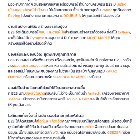
มองหาปากกาดีๆ ดินสอหลากหลาย หรืออุปกรณ์สำนักงานครบครัน B2S มี
เครื่อง
เขียนและอุปกรณ์สำนักงาน
ให้เลือกมากมาย ตั้งแต่ปากกาลูกลื่น
Parker
ชุดดินสอกด
Rotring
ไปจนถึงกระดาษถ่ายเอกสาร
DOUBLE A
ให้คุณเลือกใช้ได้อย่างจุใจ
งานศิลป์ งานฝีมือ สร้างสรรค์ไม่รู้จบ
B2S จัดเต็มอุปกรณ์
ศิลปะและงานฝีมือ
สำหรับคนสร้างสรรค์ตัวจริง ทั้งสีไม้
Colleen
,
ขาตั้งไม้บนโต๊ะ
Pyramid
และอุปกรณ์ DIY ต่างๆ จาก
MONT MARTE
ให้คุณ
สร้างสรรค์ได้อย่างไร้ขีดจำกัด
ของเล่นและของขวัญ สุดพิเศษทุกเทศกาล
มองหาของเล่นเสริมพัฒนาการ หรือของขวัญสุดพิเศษสำหรับทุกโอกาส B2S เราคัด
สรร
ของเล่นและของขวัญ
หลากหลายสไตล์ เหมาะสำหรับทุกเพศทุกวัย สร้างความสุข
และรอยยิ้มให้กับคนพิเศษของคุณ ไม่ว่าจะเป็น กระเป๋าเก็บอุณหภูมิ
KAKAO
FRIENDS
หรือเกมจดหมายรัก
SIAM BOARDGAMES
เรามีครบ!
ของใช้ในบ้าน ไอเทมที่ช่วยให้ชีวิตสะดวกสบายขึ้น
ที่ B2S เรามี
ของใช้ในบ้าน
ครบครัน ไม่ว่าจะเป็นกาต้มน้ำ
Anitech
, เครื่องฟอกอากาศ
Xiaomi
, หน้ากากอนามัยทางการแพทย์
Double A Care
และสินค้าอื่น ๆ อีกมากมาย
ให้คุณเลือกสรร
ไอทีและแก็ดเจ็ต ล้ำสมัย ตอบโจทย์ทุกไลฟ์สไตล์
B2S ได้คัดสรรสินค้า
ไอทีและแก็ดเจ็ต
คุณภาพเยี่ยมมาให้คุณเลือกสรร เพื่อตอบโจทย์
ทุกไลฟ์สไตล์ดิจิทัล ไม่ว่าจะเป็น เครื่องทำลายเอกสาร
NEO
เพื่อความปลอดภัยของ
ข้อมูล, เอ็กซ์เทอนัลฮาร์ดดิสก์
WD
, หรือ คีย์บอร์ดไร้สายเมาส์คอมโบ
GEEZER
ที่ช่วย
ให้การทำงานของคุณสะดวกสบายยิ่งขึ้น