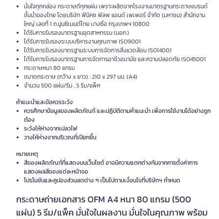
มั่นใจทุกกล่อง กระดาษดีทุกแผ่น เพราะผลิตจากโรงงานมาตรฐานกระดาษแบรนด์
ชั้นนำของไทย โดยบริษัท ฟินิคซ พัลพ แอนด์ เพเพอร์ จำกัด (มหาชน) สำนักงาน
ใหญ่ เลขที่ 1 ถ.ปูนซิเมนต์ไทย บางซื่อ กรุงเทพฯ 10800
ได้รับการรับรองมาตรฐานอุตสาหกรรม (มอก.)
ได้รับการรับรองระบบบริหารงานคุณภาพ ISO9001
ได้รับการรับรองมาตรฐานระบบการจัดการสิ่งแวดล้อม ISO14001
ได้รับการรับรองมาตรฐานการจัดการอาชีวอนามัย และความปลอดภัย ISO45001
กระดาษหนา 80 แกรม
ขนาดกระดาษ (กว้าง x ยาว) : 210 x 297 มม. (A4)
จำนวน 500 แผ่น/รีม , 5 รีม/แพ็ค
คำแนะนำและข้อควรระวัง
ควรศึกษาข้อมูลของผลิตภัณฑ์ และปฏิบัติตามคำแนะนำ เพื่อการใช้งานได้อย่างถูก
ต้อง
ระวังให้ห่างจากเปลวไฟ
วางให้ห่างจากบริเวณที่เปียกชื้น
หมายเหตุ
สีของผลิตภัณฑ์ที่แสดงบนเว็บไซต์ อาจมีความแตกต่างกันจากการตั้งค่าการ
แสดงผลสีของแต่ละหน้าจอ
โปรโมชันและคูปองส่วนลดต่าง ๆ เป็นไปตามเงื่อนไขที่บริษัทฯ กำหนด
กระดาษถ่ายเอกสาร OFM A4 หนา 80 แกรม (500
แผ่น) 5 รีม/แพ็ค มั่นใจในผลงาน มั่นใจในคุณภาพ พร้อม