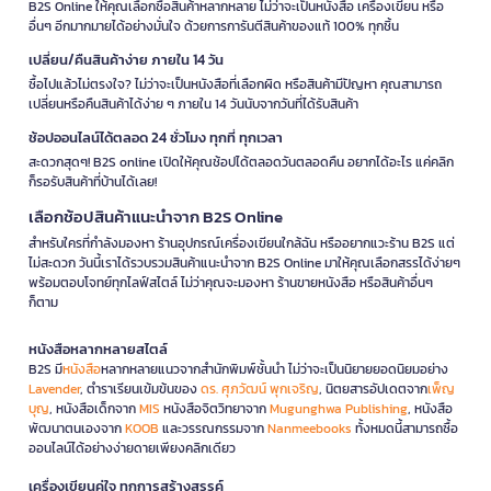
B2S Online ให้คุณเลือกซื้อสินค้าหลากหลาย ไม่ว่าจะเป็นหนังสือ เครื่องเขียน หรือ
อื่นๆ อีกมากมายได้อย่างมั่นใจ ด้วยการการันตีสินค้าของแท้ 100% ทุกชิ้น
เปลี่ยน/คืนสินค้าง่าย ภายใน 14 วัน
ซื้อไปแล้วไม่ตรงใจ? ไม่ว่าจะเป็นหนังสือที่เลือกผิด หรือสินค้ามีปัญหา คุณสามารถ
เปลี่ยนหรือคืนสินค้าได้ง่าย ๆ ภายใน 14 วันนับจากวันที่ได้รับสินค้า
ช้อปออนไลน์ได้ตลอด 24 ชั่วโมง ทุกที่ ทุกเวลา
สะดวกสุดๆ! B2S online เปิดให้คุณช้อปได้ตลอดวันตลอดคืน อยากได้อะไร แค่คลิก
ก็รอรับสินค้าที่บ้านได้เลย!
เลือกช้อปสินค้าแนะนำจาก B2S Online
สำหรับใครที่กำลังมองหา ร้านอุปกรณ์เครื่องเขียนใกล้ฉัน หรืออยากแวะร้าน B2S แต่
ไม่สะดวก วันนี้เราได้รวบรวมสินค้าแนะนำจาก B2S Online มาให้คุณเลือกสรรได้ง่ายๆ
พร้อมตอบโจทย์ทุกไลฟ์สไตล์ ไม่ว่าคุณจะมองหา ร้านขายหนังสือ หรือสินค้าอื่นๆ
ก็ตาม
หนังสือหลากหลายสไตล์
B2S มี
หนังสือ
หลากหลายแนวจากสำนักพิมพ์ชั้นนำ ไม่ว่าจะเป็นนิยายยอดนิยมอย่าง
Lavender
, ตำราเรียนเข้มข้นของ
ดร. ศุภวัฒน์ พุกเจริญ
, นิตยสารอัปเดตจาก
เพ็ญ
บุญ
, หนังสือเด็กจาก
MIS
หนังสือจิตวิทยาจาก
Mugunghwa Publishing
, หนังสือ
พัฒนาตนเองจาก
KOOB
และวรรณกรรมจาก
Nanmeebooks
ทั้งหมดนี้สามารถซื้อ
ออนไลน์ได้อย่างง่ายดายเพียงคลิกเดียว
เครื่องเขียนคู่ใจ ทุกการสร้างสรรค์