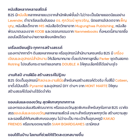
หนังสือหลากหลายสไตล์
B2S มี
หนังสือ
หลากหลายแนวจากสำนักพิมพ์ชั้นนำ ไม่ว่าจะเป็นนิยายยอดนิยมอย่าง
Lavender
, ตำราเรียนเข้มข้นของ
ดร. ศุภวัฒน์ พุกเจริญ
, นิตยสารอัปเดตจาก
เพ็ญ
บุญ
, หนังสือเด็กจาก
MIS
หนังสือจิตวิทยาจาก
Mugunghwa Publishing
, หนังสือ
พัฒนาตนเองจาก
KOOB
และวรรณกรรมจาก
Nanmeebooks
ทั้งหมดนี้สามารถซื้อ
ออนไลน์ได้อย่างง่ายดายเพียงคลิกเดียว
เครื่องเขียนคู่ใจ ทุกการสร้างสรรค์
มองหาปากกาดีๆ ดินสอหลากหลาย หรืออุปกรณ์สำนักงานครบครัน B2S มี
เครื่อง
เขียนและอุปกรณ์สำนักงาน
ให้เลือกมากมาย ตั้งแต่ปากกาลูกลื่น
Parker
ชุดดินสอกด
Rotring
ไปจนถึงกระดาษถ่ายเอกสาร
DOUBLE A
ให้คุณเลือกใช้ได้อย่างจุใจ
งานศิลป์ งานฝีมือ สร้างสรรค์ไม่รู้จบ
B2S จัดเต็มอุปกรณ์
ศิลปะและงานฝีมือ
สำหรับคนสร้างสรรค์ตัวจริง ทั้งสีไม้
Colleen
,
ขาตั้งไม้บนโต๊ะ
Pyramid
และอุปกรณ์ DIY ต่างๆ จาก
MONT MARTE
ให้คุณ
สร้างสรรค์ได้อย่างไร้ขีดจำกัด
ของเล่นและของขวัญ สุดพิเศษทุกเทศกาล
มองหาของเล่นเสริมพัฒนาการ หรือของขวัญสุดพิเศษสำหรับทุกโอกาส B2S เราคัด
สรร
ของเล่นและของขวัญ
หลากหลายสไตล์ เหมาะสำหรับทุกเพศทุกวัย สร้างความสุข
และรอยยิ้มให้กับคนพิเศษของคุณ ไม่ว่าจะเป็น กระเป๋าเก็บอุณหภูมิ
KAKAO
FRIENDS
หรือเกมจดหมายรัก
SIAM BOARDGAMES
เรามีครบ!
ของใช้ในบ้าน ไอเทมที่ช่วยให้ชีวิตสะดวกสบายขึ้น