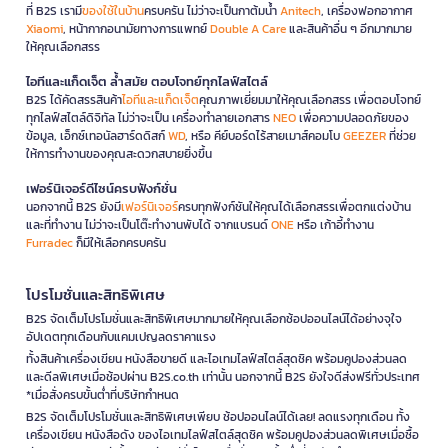
ที่ B2S เรามี
ของใช้ในบ้าน
ครบครัน ไม่ว่าจะเป็นกาต้มน้ำ
Anitech
, เครื่องฟอกอากาศ
Xiaomi
, หน้ากากอนามัยทางการแพทย์
Double A Care
และสินค้าอื่น ๆ อีกมากมาย
ให้คุณเลือกสรร
ไอทีและแก็ดเจ็ต ล้ำสมัย ตอบโจทย์ทุกไลฟ์สไตล์
B2S ได้คัดสรรสินค้า
ไอทีและแก็ดเจ็ต
คุณภาพเยี่ยมมาให้คุณเลือกสรร เพื่อตอบโจทย์
ทุกไลฟ์สไตล์ดิจิทัล ไม่ว่าจะเป็น เครื่องทำลายเอกสาร
NEO
เพื่อความปลอดภัยของ
ข้อมูล, เอ็กซ์เทอนัลฮาร์ดดิสก์
WD
, หรือ คีย์บอร์ดไร้สายเมาส์คอมโบ
GEEZER
ที่ช่วย
ให้การทำงานของคุณสะดวกสบายยิ่งขึ้น
เฟอร์นิเจอร์ดีไซน์ครบฟังก์ชั่น
นอกจากนี้ B2S ยังมี
เฟอร์นิเจอร์
ครบทุกฟังก์ชันให้คุณได้เลือกสรรเพื่อตกแต่งบ้าน
และที่ทำงาน ไม่ว่าจะเป็นโต๊ะทำงานพับได้ จากแบรนด์
ONE
หรือ เก้าอี้ทำงาน
Furradec
ก็มีให้เลือกครบครัน
โปรโมชั่นและสิทธิพิเศษ
B2S จัดเต็มโปรโมชั่นและสิทธิพิเศษมากมายให้คุณเลือกช้อปออนไลน์ได้อย่างจุใจ
อัปเดตทุกเดือนกับแคมเปญลดราคาแรง
ทั้งสินค้าเครื่องเขียน หนังสือขายดี และไอเทมไลฟ์สไตล์สุดชิค พร้อมคูปองส่วนลด
และดีลพิเศษเมื่อช้อปผ่าน B2S.co.th เท่านั้น นอกจากนี้ B2S ยังใจดีส่งฟรีทั่วประเทศ
*เมื่อสั่งครบขั้นต่ำที่บริษัทกำหนด
B2S จัดเต็มโปรโมชั่นและสิทธิพิเศษเพียบ ช้อปออนไลน์ได้เลย! ลดแรงทุกเดือน ทั้ง
เครื่องเขียน หนังสือดัง ของไอเทมไลฟ์สไตล์สุดชิค พร้อมคูปองส่วนลดพิเศษเมื่อซื้อ