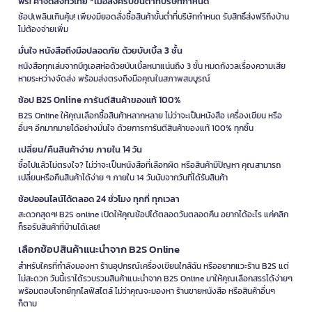
ฟรี! ค่าจัดส่งทั่วไทย *เมื่อสั่งครบขั้นต่ำที่บริษัทกำหนด
ช้อปเพลินเกินคุ้ม! เพียงมียอดสั่งซื้อสินค้าขั้นต่ำที่บริษัทกำหนด รับสิทธิ์ส่งฟรีถึงบ้าน
ไม่ต้องจ่ายเพิ่ม
มั่นใจ หนังสือถึงมือปลอดภัย ด้วยบับเบิ้ล 3 ชั้น
หนังสือทุกเล่มจากบีทูเอสห่อด้วยบับเบิ้ลหนาแน่นถึง 3 ชั้น หมดกังวลเรื่องความเสีย
หายระหว่างจัดส่ง พร้อมส่งตรงถึงมือคุณในสภาพสมบูรณ์
ช้อป B2S Online การันตีสินค้าของแท้ 100%
B2S Online ให้คุณเลือกซื้อสินค้าหลากหลาย ไม่ว่าจะเป็นหนังสือ เครื่องเขียน หรือ
อื่นๆ อีกมากมายได้อย่างมั่นใจ ด้วยการการันตีสินค้าของแท้ 100% ทุกชิ้น
เปลี่ยน/คืนสินค้าง่าย ภายใน 14 วัน
ซื้อไปแล้วไม่ตรงใจ? ไม่ว่าจะเป็นหนังสือที่เลือกผิด หรือสินค้ามีปัญหา คุณสามารถ
เปลี่ยนหรือคืนสินค้าได้ง่าย ๆ ภายใน 14 วันนับจากวันที่ได้รับสินค้า
ช้อปออนไลน์ได้ตลอด 24 ชั่วโมง ทุกที่ ทุกเวลา
สะดวกสุดๆ! B2S online เปิดให้คุณช้อปได้ตลอดวันตลอดคืน อยากได้อะไร แค่คลิก
ก็รอรับสินค้าที่บ้านได้เลย!
เลือกช้อปสินค้าแนะนำจาก B2S Online
สำหรับใครที่กำลังมองหา ร้านอุปกรณ์เครื่องเขียนใกล้ฉัน หรืออยากแวะร้าน B2S แต่
ไม่สะดวก วันนี้เราได้รวบรวมสินค้าแนะนำจาก B2S Online มาให้คุณเลือกสรรได้ง่ายๆ
พร้อมตอบโจทย์ทุกไลฟ์สไตล์ ไม่ว่าคุณจะมองหา ร้านขายหนังสือ หรือสินค้าอื่นๆ
ก็ตาม