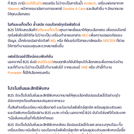
ที่ B2S เรามี
ของใช้ในบ้าน
ครบครัน ไม่ว่าจะเป็นกาต้มน้ำ
Anitech
, เครื่องฟอกอากาศ
Xiaomi
, หน้ากากอนามัยทางการแพทย์
Double A Care
และสินค้าอื่น ๆ อีกมากมาย
ให้คุณเลือกสรร
ไอทีและแก็ดเจ็ต ล้ำสมัย ตอบโจทย์ทุกไลฟ์สไตล์
B2S ได้คัดสรรสินค้า
ไอทีและแก็ดเจ็ต
คุณภาพเยี่ยมมาให้คุณเลือกสรร เพื่อตอบโจทย์
ทุกไลฟ์สไตล์ดิจิทัล ไม่ว่าจะเป็น เครื่องทำลายเอกสาร
NEO
เพื่อความปลอดภัยของ
ข้อมูล, เอ็กซ์เทอนัลฮาร์ดดิสก์
WD
, หรือ คีย์บอร์ดไร้สายเมาส์คอมโบ
GEEZER
ที่ช่วย
ให้การทำงานของคุณสะดวกสบายยิ่งขึ้น
เฟอร์นิเจอร์ดีไซน์ครบฟังก์ชั่น
นอกจากนี้ B2S ยังมี
เฟอร์นิเจอร์
ครบทุกฟังก์ชันให้คุณได้เลือกสรรเพื่อตกแต่งบ้าน
และที่ทำงาน ไม่ว่าจะเป็นโต๊ะทำงานพับได้ จากแบรนด์
ONE
หรือ เก้าอี้ทำงาน
Furradec
ก็มีให้เลือกครบครัน
โปรโมชั่นและสิทธิพิเศษ
B2S จัดเต็มโปรโมชั่นและสิทธิพิเศษมากมายให้คุณเลือกช้อปออนไลน์ได้อย่างจุใจ
อัปเดตทุกเดือนกับแคมเปญลดราคาแรง
ทั้งสินค้าเครื่องเขียน หนังสือขายดี และไอเทมไลฟ์สไตล์สุดชิค พร้อมคูปองส่วนลด
และดีลพิเศษเมื่อช้อปผ่าน B2S.co.th เท่านั้น นอกจากนี้ B2S ยังใจดีส่งฟรีทั่วประเทศ
*เมื่อสั่งครบขั้นต่ำที่บริษัทกำหนด
B2S จัดเต็มโปรโมชั่นและสิทธิพิเศษเพียบ ช้อปออนไลน์ได้เลย! ลดแรงทุกเดือน ทั้ง
เครื่องเขียน หนังสือดัง ของไอเทมไลฟ์สไตล์สุดชิค พร้อมคูปองส่วนลดพิเศษเมื่อซื้อ