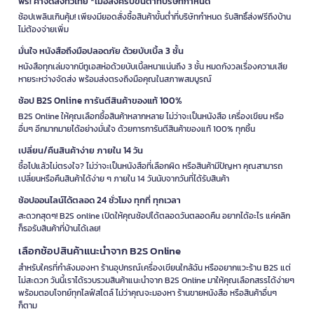
ฟรี! ค่าจัดส่งทั่วไทย *เมื่อสั่งครบขั้นต่ำที่บริษัทกำหนด
ช้อปเพลินเกินคุ้ม! เพียงมียอดสั่งซื้อสินค้าขั้นต่ำที่บริษัทกำหนด รับสิทธิ์ส่งฟรีถึงบ้าน
ไม่ต้องจ่ายเพิ่ม
มั่นใจ หนังสือถึงมือปลอดภัย ด้วยบับเบิ้ล 3 ชั้น
หนังสือทุกเล่มจากบีทูเอสห่อด้วยบับเบิ้ลหนาแน่นถึง 3 ชั้น หมดกังวลเรื่องความเสีย
หายระหว่างจัดส่ง พร้อมส่งตรงถึงมือคุณในสภาพสมบูรณ์
ช้อป B2S Online การันตีสินค้าของแท้ 100%
B2S Online ให้คุณเลือกซื้อสินค้าหลากหลาย ไม่ว่าจะเป็นหนังสือ เครื่องเขียน หรือ
อื่นๆ อีกมากมายได้อย่างมั่นใจ ด้วยการการันตีสินค้าของแท้ 100% ทุกชิ้น
เปลี่ยน/คืนสินค้าง่าย ภายใน 14 วัน
ซื้อไปแล้วไม่ตรงใจ? ไม่ว่าจะเป็นหนังสือที่เลือกผิด หรือสินค้ามีปัญหา คุณสามารถ
เปลี่ยนหรือคืนสินค้าได้ง่าย ๆ ภายใน 14 วันนับจากวันที่ได้รับสินค้า
ช้อปออนไลน์ได้ตลอด 24 ชั่วโมง ทุกที่ ทุกเวลา
สะดวกสุดๆ! B2S online เปิดให้คุณช้อปได้ตลอดวันตลอดคืน อยากได้อะไร แค่คลิก
ก็รอรับสินค้าที่บ้านได้เลย!
เลือกช้อปสินค้าแนะนำจาก B2S Online
สำหรับใครที่กำลังมองหา ร้านอุปกรณ์เครื่องเขียนใกล้ฉัน หรืออยากแวะร้าน B2S แต่
ไม่สะดวก วันนี้เราได้รวบรวมสินค้าแนะนำจาก B2S Online มาให้คุณเลือกสรรได้ง่ายๆ
พร้อมตอบโจทย์ทุกไลฟ์สไตล์ ไม่ว่าคุณจะมองหา ร้านขายหนังสือ หรือสินค้าอื่นๆ
ก็ตาม