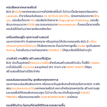
หนังสือหลากหลายสไตล์
B2S มี
หนังสือ
หลากหลายแนวจากสำนักพิมพ์ชั้นนำ ไม่ว่าจะเป็นนิยายยอดนิยมอย่าง
Lavender
, ตำราเรียนเข้มข้นของ
ดร. ศุภวัฒน์ พุกเจริญ
, นิตยสารอัปเดตจาก
เพ็ญ
บุญ
, หนังสือเด็กจาก
MIS
หนังสือจิตวิทยาจาก
Mugunghwa Publishing
, หนังสือ
พัฒนาตนเองจาก
KOOB
และวรรณกรรมจาก
Nanmeebooks
ทั้งหมดนี้สามารถซื้อ
ออนไลน์ได้อย่างง่ายดายเพียงคลิกเดียว
เครื่องเขียนคู่ใจ ทุกการสร้างสรรค์
มองหาปากกาดีๆ ดินสอหลากหลาย หรืออุปกรณ์สำนักงานครบครัน B2S มี
เครื่อง
เขียนและอุปกรณ์สำนักงาน
ให้เลือกมากมาย ตั้งแต่ปากกาลูกลื่น
Parker
ชุดดินสอกด
Rotring
ไปจนถึงกระดาษถ่ายเอกสาร
DOUBLE A
ให้คุณเลือกใช้ได้อย่างจุใจ
งานศิลป์ งานฝีมือ สร้างสรรค์ไม่รู้จบ
B2S จัดเต็มอุปกรณ์
ศิลปะและงานฝีมือ
สำหรับคนสร้างสรรค์ตัวจริง ทั้งสีไม้
Colleen
,
ขาตั้งไม้บนโต๊ะ
Pyramid
และอุปกรณ์ DIY ต่างๆ จาก
MONT MARTE
ให้คุณ
สร้างสรรค์ได้อย่างไร้ขีดจำกัด
ของเล่นและของขวัญ สุดพิเศษทุกเทศกาล
มองหาของเล่นเสริมพัฒนาการ หรือของขวัญสุดพิเศษสำหรับทุกโอกาส B2S เราคัด
สรร
ของเล่นและของขวัญ
หลากหลายสไตล์ เหมาะสำหรับทุกเพศทุกวัย สร้างความสุข
และรอยยิ้มให้กับคนพิเศษของคุณ ไม่ว่าจะเป็น กระเป๋าเก็บอุณหภูมิ
KAKAO
FRIENDS
หรือเกมจดหมายรัก
SIAM BOARDGAMES
เรามีครบ!
ของใช้ในบ้าน ไอเทมที่ช่วยให้ชีวิตสะดวกสบายขึ้น