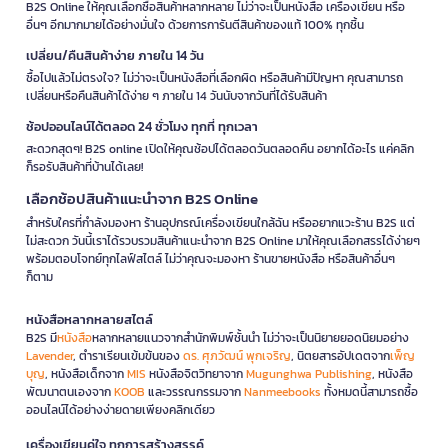
B2S Online ให้คุณเลือกซื้อสินค้าหลากหลาย ไม่ว่าจะเป็นหนังสือ เครื่องเขียน หรือ
อื่นๆ อีกมากมายได้อย่างมั่นใจ ด้วยการการันตีสินค้าของแท้ 100% ทุกชิ้น
เปลี่ยน/คืนสินค้าง่าย ภายใน 14 วัน
ซื้อไปแล้วไม่ตรงใจ? ไม่ว่าจะเป็นหนังสือที่เลือกผิด หรือสินค้ามีปัญหา คุณสามารถ
เปลี่ยนหรือคืนสินค้าได้ง่าย ๆ ภายใน 14 วันนับจากวันที่ได้รับสินค้า
ช้อปออนไลน์ได้ตลอด 24 ชั่วโมง ทุกที่ ทุกเวลา
สะดวกสุดๆ! B2S online เปิดให้คุณช้อปได้ตลอดวันตลอดคืน อยากได้อะไร แค่คลิก
ก็รอรับสินค้าที่บ้านได้เลย!
เลือกช้อปสินค้าแนะนำจาก B2S Online
สำหรับใครที่กำลังมองหา ร้านอุปกรณ์เครื่องเขียนใกล้ฉัน หรืออยากแวะร้าน B2S แต่
ไม่สะดวก วันนี้เราได้รวบรวมสินค้าแนะนำจาก B2S Online มาให้คุณเลือกสรรได้ง่ายๆ
พร้อมตอบโจทย์ทุกไลฟ์สไตล์ ไม่ว่าคุณจะมองหา ร้านขายหนังสือ หรือสินค้าอื่นๆ
ก็ตาม
หนังสือหลากหลายสไตล์
B2S มี
หนังสือ
หลากหลายแนวจากสำนักพิมพ์ชั้นนำ ไม่ว่าจะเป็นนิยายยอดนิยมอย่าง
Lavender
, ตำราเรียนเข้มข้นของ
ดร. ศุภวัฒน์ พุกเจริญ
, นิตยสารอัปเดตจาก
เพ็ญ
บุญ
, หนังสือเด็กจาก
MIS
หนังสือจิตวิทยาจาก
Mugunghwa Publishing
, หนังสือ
พัฒนาตนเองจาก
KOOB
และวรรณกรรมจาก
Nanmeebooks
ทั้งหมดนี้สามารถซื้อ
ออนไลน์ได้อย่างง่ายดายเพียงคลิกเดียว
เครื่องเขียนคู่ใจ ทุกการสร้างสรรค์