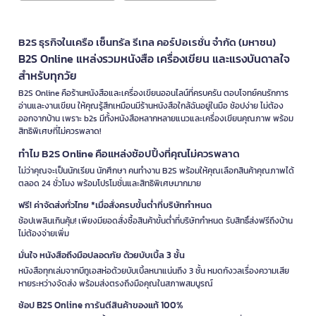
B2S ธุรกิจในเครือ เซ็นทรัล รีเทล คอร์ปอเรชั่น จำกัด (มหาชน)
B2S Online แหล่งรวมหนังสือ เครื่องเขียน และแรงบันดาลใจ
สำหรับทุกวัย
B2S Online คือร้านหนังสือและเครื่องเขียนออนไลน์ที่ครบครัน ตอบโจทย์คนรักการ
อ่านและงานเขียน ให้คุณรู้สึกเหมือนมีร้านหนังสือใกล้ฉันอยู่ในมือ ช้อปง่าย ไม่ต้อง
ออกจากบ้าน เพราะ b2s มีทั้งหนังสือหลากหลายแนวและเครื่องเขียนคุณภาพ พร้อม
สิทธิพิเศษที่ไม่ควรพลาด!
ทำไม B2S Online คือแหล่งช้อปปิ้งที่คุณไม่ควรพลาด
ไม่ว่าคุณจะเป็นนักเรียน นักศึกษา คนทำงาน B2S พร้อมให้คุณเลือกสินค้าคุณภาพได้
ตลอด 24 ชั่วโมง พร้อมโปรโมชั่นและสิทธิพิเศษมากมาย
ฟรี! ค่าจัดส่งทั่วไทย *เมื่อสั่งครบขั้นต่ำที่บริษัทกำหนด
ช้อปเพลินเกินคุ้ม! เพียงมียอดสั่งซื้อสินค้าขั้นต่ำที่บริษัทกำหนด รับสิทธิ์ส่งฟรีถึงบ้าน
ไม่ต้องจ่ายเพิ่ม
มั่นใจ หนังสือถึงมือปลอดภัย ด้วยบับเบิ้ล 3 ชั้น
หนังสือทุกเล่มจากบีทูเอสห่อด้วยบับเบิ้ลหนาแน่นถึง 3 ชั้น หมดกังวลเรื่องความเสีย
หายระหว่างจัดส่ง พร้อมส่งตรงถึงมือคุณในสภาพสมบูรณ์
ช้อป B2S Online การันตีสินค้าของแท้ 100%