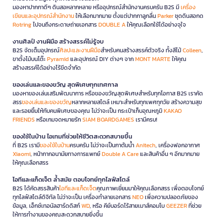
มองหาปากกาดีๆ ดินสอหลากหลาย หรืออุปกรณ์สำนักงานครบครัน B2S มี
เครื่อง
เขียนและอุปกรณ์สำนักงาน
ให้เลือกมากมาย ตั้งแต่ปากกาลูกลื่น
Parker
ชุดดินสอกด
Rotring
ไปจนถึงกระดาษถ่ายเอกสาร
DOUBLE A
ให้คุณเลือกใช้ได้อย่างจุใจ
งานศิลป์ งานฝีมือ สร้างสรรค์ไม่รู้จบ
B2S จัดเต็มอุปกรณ์
ศิลปะและงานฝีมือ
สำหรับคนสร้างสรรค์ตัวจริง ทั้งสีไม้
Colleen
,
ขาตั้งไม้บนโต๊ะ
Pyramid
และอุปกรณ์ DIY ต่างๆ จาก
MONT MARTE
ให้คุณ
สร้างสรรค์ได้อย่างไร้ขีดจำกัด
ของเล่นและของขวัญ สุดพิเศษทุกเทศกาล
มองหาของเล่นเสริมพัฒนาการ หรือของขวัญสุดพิเศษสำหรับทุกโอกาส B2S เราคัด
สรร
ของเล่นและของขวัญ
หลากหลายสไตล์ เหมาะสำหรับทุกเพศทุกวัย สร้างความสุข
และรอยยิ้มให้กับคนพิเศษของคุณ ไม่ว่าจะเป็น กระเป๋าเก็บอุณหภูมิ
KAKAO
FRIENDS
หรือเกมจดหมายรัก
SIAM BOARDGAMES
เรามีครบ!
ของใช้ในบ้าน ไอเทมที่ช่วยให้ชีวิตสะดวกสบายขึ้น
ที่ B2S เรามี
ของใช้ในบ้าน
ครบครัน ไม่ว่าจะเป็นกาต้มน้ำ
Anitech
, เครื่องฟอกอากาศ
Xiaomi
, หน้ากากอนามัยทางการแพทย์
Double A Care
และสินค้าอื่น ๆ อีกมากมาย
ให้คุณเลือกสรร
ไอทีและแก็ดเจ็ต ล้ำสมัย ตอบโจทย์ทุกไลฟ์สไตล์
B2S ได้คัดสรรสินค้า
ไอทีและแก็ดเจ็ต
คุณภาพเยี่ยมมาให้คุณเลือกสรร เพื่อตอบโจทย์
ทุกไลฟ์สไตล์ดิจิทัล ไม่ว่าจะเป็น เครื่องทำลายเอกสาร
NEO
เพื่อความปลอดภัยของ
ข้อมูล, เอ็กซ์เทอนัลฮาร์ดดิสก์
WD
, หรือ คีย์บอร์ดไร้สายเมาส์คอมโบ
GEEZER
ที่ช่วย
ให้การทำงานของคุณสะดวกสบายยิ่งขึ้น