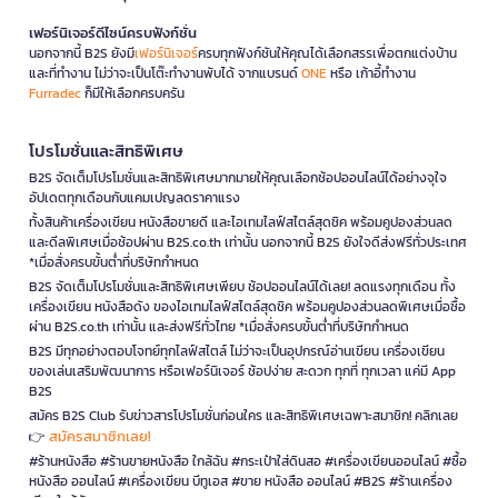
เฟอร์นิเจอร์ดีไซน์ครบฟังก์ชั่น
นอกจากนี้ B2S ยังมี
เฟอร์นิเจอร์
ครบทุกฟังก์ชันให้คุณได้เลือกสรรเพื่อตกแต่งบ้าน
และที่ทำงาน ไม่ว่าจะเป็นโต๊ะทำงานพับได้ จากแบรนด์
ONE
หรือ เก้าอี้ทำงาน
Furradec
ก็มีให้เลือกครบครัน
โปรโมชั่นและสิทธิพิเศษ
B2S จัดเต็มโปรโมชั่นและสิทธิพิเศษมากมายให้คุณเลือกช้อปออนไลน์ได้อย่างจุใจ
อัปเดตทุกเดือนกับแคมเปญลดราคาแรง
ทั้งสินค้าเครื่องเขียน หนังสือขายดี และไอเทมไลฟ์สไตล์สุดชิค พร้อมคูปองส่วนลด
และดีลพิเศษเมื่อช้อปผ่าน B2S.co.th เท่านั้น นอกจากนี้ B2S ยังใจดีส่งฟรีทั่วประเทศ
*เมื่อสั่งครบขั้นต่ำที่บริษัทกำหนด
B2S จัดเต็มโปรโมชั่นและสิทธิพิเศษเพียบ ช้อปออนไลน์ได้เลย! ลดแรงทุกเดือน ทั้ง
เครื่องเขียน หนังสือดัง ของไอเทมไลฟ์สไตล์สุดชิค พร้อมคูปองส่วนลดพิเศษเมื่อซื้อ
ผ่าน B2S.co.th เท่านั้น และส่งฟรีทั่วไทย *เมื่อสั่งครบขั้นต่ำที่บริษัทกำหนด
B2S มีทุกอย่างตอบโจทย์ทุกไลฟ์สไตล์ ไม่ว่าจะเป็นอุปกรณ์อ่านเขียน เครื่องเขียน
ของเล่นเสริมพัฒนาการ หรือเฟอร์นิเจอร์ ช้อปง่าย สะดวก ทุกที่ ทุกเวลา แค่มี App
B2S
สมัคร B2S Club รับข่าวสารโปรโมชั่นก่อนใคร และสิทธิพิเศษเฉพาะสมาชิก! คลิกเลย
สมัครสมาชิกเลย!
👉
#ร้านหนังสือ #ร้านขายหนังสือ ใกล้ฉัน #กระเป๋าใส่ดินสอ #เครื่องเขียนออนไลน์ #ซื้อ
หนังสือ ออนไลน์ #เครื่องเขียน บีทูเอส #ขาย หนังสือ ออนไลน์ #B2S #ร้านเครื่อง