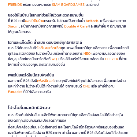
FRIENDS
หรือเกมจดหมายรัก
SIAM BOARDGAMES
เรามีครบ!
ของใช้ในบ้าน ไอเทมที่ช่วยให้ชีวิตสะดวกสบายขึ้น
ที่ B2S เรามี
ของใช้ในบ้าน
ครบครัน ไม่ว่าจะเป็นกาต้มน้ำ
Anitech
, เครื่องฟอกอากาศ
Xiaomi
, หน้ากากอนามัยทางการแพทย์
Double A Care
และสินค้าอื่น ๆ อีกมากมาย
ให้คุณเลือกสรร
ไอทีและแก็ดเจ็ต ล้ำสมัย ตอบโจทย์ทุกไลฟ์สไตล์
B2S ได้คัดสรรสินค้า
ไอทีและแก็ดเจ็ต
คุณภาพเยี่ยมมาให้คุณเลือกสรร เพื่อตอบโจทย์
ทุกไลฟ์สไตล์ดิจิทัล ไม่ว่าจะเป็น เครื่องทำลายเอกสาร
NEO
เพื่อความปลอดภัยของ
ข้อมูล, เอ็กซ์เทอนัลฮาร์ดดิสก์
WD
, หรือ คีย์บอร์ดไร้สายเมาส์คอมโบ
GEEZER
ที่ช่วย
ให้การทำงานของคุณสะดวกสบายยิ่งขึ้น
เฟอร์นิเจอร์ดีไซน์ครบฟังก์ชั่น
นอกจากนี้ B2S ยังมี
เฟอร์นิเจอร์
ครบทุกฟังก์ชันให้คุณได้เลือกสรรเพื่อตกแต่งบ้าน
และที่ทำงาน ไม่ว่าจะเป็นโต๊ะทำงานพับได้ จากแบรนด์
ONE
หรือ เก้าอี้ทำงาน
Furradec
ก็มีให้เลือกครบครัน
โปรโมชั่นและสิทธิพิเศษ
B2S จัดเต็มโปรโมชั่นและสิทธิพิเศษมากมายให้คุณเลือกช้อปออนไลน์ได้อย่างจุใจ
อัปเดตทุกเดือนกับแคมเปญลดราคาแรง
ทั้งสินค้าเครื่องเขียน หนังสือขายดี และไอเทมไลฟ์สไตล์สุดชิค พร้อมคูปองส่วนลด
และดีลพิเศษเมื่อช้อปผ่าน B2S.co.th เท่านั้น นอกจากนี้ B2S ยังใจดีส่งฟรีทั่วประเทศ