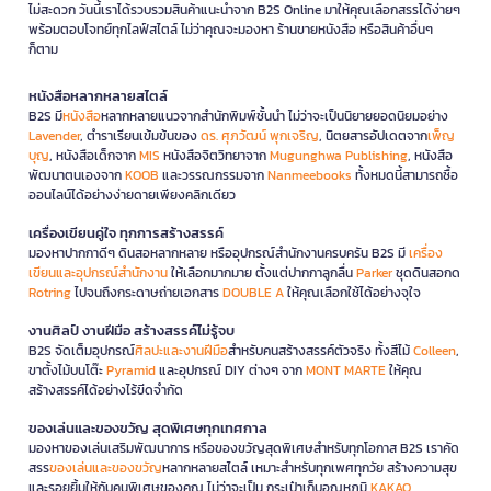
ไม่สะดวก วันนี้เราได้รวบรวมสินค้าแนะนำจาก B2S Online มาให้คุณเลือกสรรได้ง่ายๆ
พร้อมตอบโจทย์ทุกไลฟ์สไตล์ ไม่ว่าคุณจะมองหา ร้านขายหนังสือ หรือสินค้าอื่นๆ
ก็ตาม
หนังสือหลากหลายสไตล์
B2S มี
หนังสือ
หลากหลายแนวจากสำนักพิมพ์ชั้นนำ ไม่ว่าจะเป็นนิยายยอดนิยมอย่าง
Lavender
, ตำราเรียนเข้มข้นของ
ดร. ศุภวัฒน์ พุกเจริญ
, นิตยสารอัปเดตจาก
เพ็ญ
บุญ
, หนังสือเด็กจาก
MIS
หนังสือจิตวิทยาจาก
Mugunghwa Publishing
, หนังสือ
พัฒนาตนเองจาก
KOOB
และวรรณกรรมจาก
Nanmeebooks
ทั้งหมดนี้สามารถซื้อ
ออนไลน์ได้อย่างง่ายดายเพียงคลิกเดียว
เครื่องเขียนคู่ใจ ทุกการสร้างสรรค์
มองหาปากกาดีๆ ดินสอหลากหลาย หรืออุปกรณ์สำนักงานครบครัน B2S มี
เครื่อง
เขียนและอุปกรณ์สำนักงาน
ให้เลือกมากมาย ตั้งแต่ปากกาลูกลื่น
Parker
ชุดดินสอกด
Rotring
ไปจนถึงกระดาษถ่ายเอกสาร
DOUBLE A
ให้คุณเลือกใช้ได้อย่างจุใจ
งานศิลป์ งานฝีมือ สร้างสรรค์ไม่รู้จบ
B2S จัดเต็มอุปกรณ์
ศิลปะและงานฝีมือ
สำหรับคนสร้างสรรค์ตัวจริง ทั้งสีไม้
Colleen
,
ขาตั้งไม้บนโต๊ะ
Pyramid
และอุปกรณ์ DIY ต่างๆ จาก
MONT MARTE
ให้คุณ
สร้างสรรค์ได้อย่างไร้ขีดจำกัด
ของเล่นและของขวัญ สุดพิเศษทุกเทศกาล
มองหาของเล่นเสริมพัฒนาการ หรือของขวัญสุดพิเศษสำหรับทุกโอกาส B2S เราคัด
สรร
ของเล่นและของขวัญ
หลากหลายสไตล์ เหมาะสำหรับทุกเพศทุกวัย สร้างความสุข
และรอยยิ้มให้กับคนพิเศษของคุณ ไม่ว่าจะเป็น กระเป๋าเก็บอุณหภูมิ
KAKAO