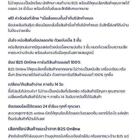
ไม่ว่าคุณจะเป็นนักเรียน นักศึกษา คนทำงาน B2S พร้อมให้คุณเลือกสินค้าคุณภาพได้
ตลอด 24 ชั่วโมง พร้อมโปรโมชั่นและสิทธิพิเศษมากมาย
ฟรี! ค่าจัดส่งทั่วไทย *เมื่อสั่งครบขั้นต่ำที่บริษัทกำหนด
ช้อปเพลินเกินคุ้ม! เพียงมียอดสั่งซื้อสินค้าขั้นต่ำที่บริษัทกำหนด รับสิทธิ์ส่งฟรีถึงบ้าน
ไม่ต้องจ่ายเพิ่ม
มั่นใจ หนังสือถึงมือปลอดภัย ด้วยบับเบิ้ล 3 ชั้น
หนังสือทุกเล่มจากบีทูเอสห่อด้วยบับเบิ้ลหนาแน่นถึง 3 ชั้น หมดกังวลเรื่องความเสีย
หายระหว่างจัดส่ง พร้อมส่งตรงถึงมือคุณในสภาพสมบูรณ์
ช้อป B2S Online การันตีสินค้าของแท้ 100%
B2S Online ให้คุณเลือกซื้อสินค้าหลากหลาย ไม่ว่าจะเป็นหนังสือ เครื่องเขียน หรือ
อื่นๆ อีกมากมายได้อย่างมั่นใจ ด้วยการการันตีสินค้าของแท้ 100% ทุกชิ้น
เปลี่ยน/คืนสินค้าง่าย ภายใน 14 วัน
ซื้อไปแล้วไม่ตรงใจ? ไม่ว่าจะเป็นหนังสือที่เลือกผิด หรือสินค้ามีปัญหา คุณสามารถ
เปลี่ยนหรือคืนสินค้าได้ง่าย ๆ ภายใน 14 วันนับจากวันที่ได้รับสินค้า
ช้อปออนไลน์ได้ตลอด 24 ชั่วโมง ทุกที่ ทุกเวลา
สะดวกสุดๆ! B2S online เปิดให้คุณช้อปได้ตลอดวันตลอดคืน อยากได้อะไร แค่คลิก
ก็รอรับสินค้าที่บ้านได้เลย!
เลือกช้อปสินค้าแนะนำจาก B2S Online
สำหรับใครที่กำลังมองหา ร้านอุปกรณ์เครื่องเขียนใกล้ฉัน หรืออยากแวะร้าน B2S แต่