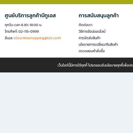
ศูนย์บริการลูกค้าบีทูเอส
การสนับสนุนลูกค้า
ทุกวัน เวลา 8.30-18.00 น.
ติดต่อเรา
โทรศัพท์: 02-115-0999
วิธีการช้อปออนไลน์
อีเมล:
b2sonlineshopping@b2s.co.th
การจัดส่งสินค้า
นโยบายการเปลี่ยน/คืนสินค้า
ตรวจสอบคำสั่งซื้อ
เว็บไซต์นี้มีการใช้คุกกี้ โปรดยอมรับนโยบายคุกกี้เพื่