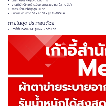
มีกลไกปรับระดับสูง-ต่ำของเก้าอี้
ฐานเก้าอี้เหล็กชุบโครเมียม ขนาด 280 มม. ล้อ PU สีดำ
รองรับน้ำหนักได้สูงสุด 90 กก.
ขนาดสินค้า: กว้าง 56 x ลึก 58 x สูง 91–100 ซม.
ภายในชุด ประกอบด้วย
เก้าอี้สำนักงาน ONE รุ่น Merci สีดำ 1 ตัว