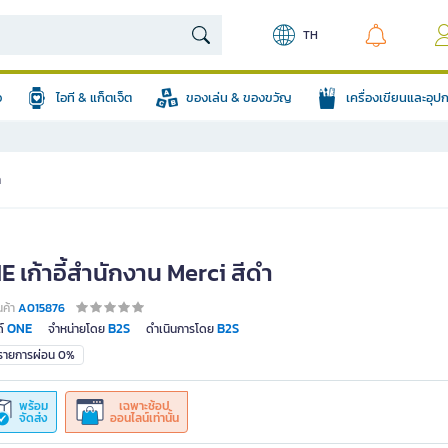
TH
อ
ไอที & แก็ตเจ็ต
ของเล่น & ของขวัญ
เครื่องเขียนและอุ
ำ
 เก้าอี้สำนักงาน Merci สีดำ
นค้า
A015876
ONE
B2S
B2S
์
จำหน่ายโดย
ดำเนินการโดย
มรายการผ่อน 0%
พร้อม
เฉพาะช้อป
จัดส่ง
ออนไลน์เท่านั้น