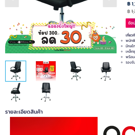
Previous slide
Next slide
฿ 1
฿
1
ช้อป
เกี่ยวก
พนักพิ
มีกลไก
เหล็ก
พร้อมล
รองรับ
รายละเอียดสินค้า