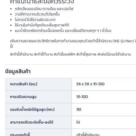
คำแนะนำและข้อควรระวัง
หลีกเลี่ยงของมีคม ความร้อน และเปลวไฟ
วางให้ห่างจากบริเวณที่เปียกชื้น
ไม่ควรนำไปใช้งานผิดประเภท
ใช้งานในท่านั่งที่ถูกต้องเพื่อสุขภาพที่ดี
แนะนำยืดเหยียดกล้ามเนื้อบ่อยครั้ง และเปลี่ยนอิริยาบถทุก ๆ 1 ชั่วโมง
เพิ่มความสบายและประสิทธิภาพในการทำงานของคุณด้วยเก้าอี้สำนักงาน ONE รุ่น Merci สีดำ
นี้!
#เก้าอี้สำนักงาน #เก้าอี้ทำงาน #เก้าอี้ออฟฟิศ #เก้าอี้สุขภาพ #เฟอร์นิเจอร์สำนักงาน
ข้อมูลสินค้า
ขนาดสินค้า (ซม.)
56 x 58 x 91-100
การปรับความสูง
91-100
รองรับน้ำหนักได้สูงสุด (กก.)
90
สามารถปรับระดับขึ้น-ลงได้
ใช่
ประเภทเก้าอี้
เก้าอี้สำนักงาน