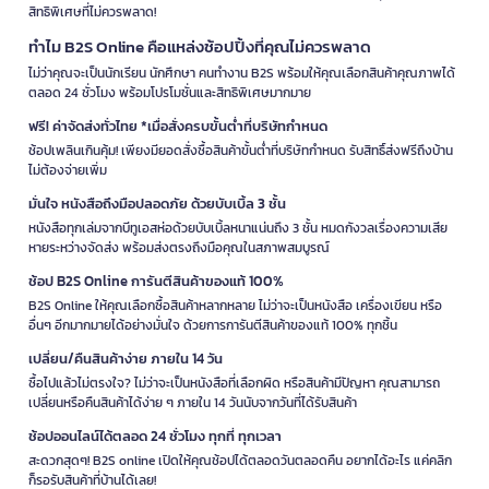
สิทธิพิเศษที่ไม่ควรพลาด!
ทำไม B2S Online คือแหล่งช้อปปิ้งที่คุณไม่ควรพลาด
ไม่ว่าคุณจะเป็นนักเรียน นักศึกษา คนทำงาน B2S พร้อมให้คุณเลือกสินค้าคุณภาพได้
ตลอด 24 ชั่วโมง พร้อมโปรโมชั่นและสิทธิพิเศษมากมาย
ฟรี! ค่าจัดส่งทั่วไทย *เมื่อสั่งครบขั้นต่ำที่บริษัทกำหนด
ช้อปเพลินเกินคุ้ม! เพียงมียอดสั่งซื้อสินค้าขั้นต่ำที่บริษัทกำหนด รับสิทธิ์ส่งฟรีถึงบ้าน
ไม่ต้องจ่ายเพิ่ม
มั่นใจ หนังสือถึงมือปลอดภัย ด้วยบับเบิ้ล 3 ชั้น
หนังสือทุกเล่มจากบีทูเอสห่อด้วยบับเบิ้ลหนาแน่นถึง 3 ชั้น หมดกังวลเรื่องความเสีย
หายระหว่างจัดส่ง พร้อมส่งตรงถึงมือคุณในสภาพสมบูรณ์
ช้อป B2S Online การันตีสินค้าของแท้ 100%
B2S Online ให้คุณเลือกซื้อสินค้าหลากหลาย ไม่ว่าจะเป็นหนังสือ เครื่องเขียน หรือ
อื่นๆ อีกมากมายได้อย่างมั่นใจ ด้วยการการันตีสินค้าของแท้ 100% ทุกชิ้น
เปลี่ยน/คืนสินค้าง่าย ภายใน 14 วัน
ซื้อไปแล้วไม่ตรงใจ? ไม่ว่าจะเป็นหนังสือที่เลือกผิด หรือสินค้ามีปัญหา คุณสามารถ
เปลี่ยนหรือคืนสินค้าได้ง่าย ๆ ภายใน 14 วันนับจากวันที่ได้รับสินค้า
ช้อปออนไลน์ได้ตลอด 24 ชั่วโมง ทุกที่ ทุกเวลา
สะดวกสุดๆ! B2S online เปิดให้คุณช้อปได้ตลอดวันตลอดคืน อยากได้อะไร แค่คลิก
ก็รอรับสินค้าที่บ้านได้เลย!