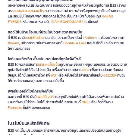
มองหาของเล่นเสริมพัฒนาการ หรือของขวัญสุดพิเศษสำหรับทุกโอกาส B2S เราคัด
สรร
ของเล่นและของขวัญ
หลากหลายสไตล์ เหมาะสำหรับทุกเพศทุกวัย สร้างความสุข
และรอยยิ้มให้กับคนพิเศษของคุณ ไม่ว่าจะเป็น กระเป๋าเก็บอุณหภูมิ
KAKAO
FRIENDS
หรือเกมจดหมายรัก
SIAM BOARDGAMES
เรามีครบ!
ของใช้ในบ้าน ไอเทมที่ช่วยให้ชีวิตสะดวกสบายขึ้น
ที่ B2S เรามี
ของใช้ในบ้าน
ครบครัน ไม่ว่าจะเป็นกาต้มน้ำ
Anitech
, เครื่องฟอกอากาศ
Xiaomi
, หน้ากากอนามัยทางการแพทย์
Double A Care
และสินค้าอื่น ๆ อีกมากมาย
ให้คุณเลือกสรร
ไอทีและแก็ดเจ็ต ล้ำสมัย ตอบโจทย์ทุกไลฟ์สไตล์
B2S ได้คัดสรรสินค้า
ไอทีและแก็ดเจ็ต
คุณภาพเยี่ยมมาให้คุณเลือกสรร เพื่อตอบโจทย์
ทุกไลฟ์สไตล์ดิจิทัล ไม่ว่าจะเป็น เครื่องทำลายเอกสาร
NEO
เพื่อความปลอดภัยของ
ข้อมูล, เอ็กซ์เทอนัลฮาร์ดดิสก์
WD
, หรือ คีย์บอร์ดไร้สายเมาส์คอมโบ
GEEZER
ที่ช่วย
ให้การทำงานของคุณสะดวกสบายยิ่งขึ้น
เฟอร์นิเจอร์ดีไซน์ครบฟังก์ชั่น
นอกจากนี้ B2S ยังมี
เฟอร์นิเจอร์
ครบทุกฟังก์ชันให้คุณได้เลือกสรรเพื่อตกแต่งบ้าน
และที่ทำงาน ไม่ว่าจะเป็นโต๊ะทำงานพับได้ จากแบรนด์
ONE
หรือ เก้าอี้ทำงาน
Furradec
ก็มีให้เลือกครบครัน
โปรโมชั่นและสิทธิพิเศษ
B2S จัดเต็มโปรโมชั่นและสิทธิพิเศษมากมายให้คุณเลือกช้อปออนไลน์ได้อย่างจุใจ