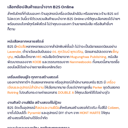
เลือกช้อปสินค้าแนะนำจาก B2S Online
สำหรับใครที่กำลังมองหา ร้านอุปกรณ์เครื่องเขียนใกล้ฉัน หรืออยากแวะร้าน B2S แต่
ไม่สะดวก วันนี้เราได้รวบรวมสินค้าแนะนำจาก B2S Online มาให้คุณเลือกสรรได้ง่ายๆ
พร้อมตอบโจทย์ทุกไลฟ์สไตล์ ไม่ว่าคุณจะมองหา ร้านขายหนังสือ หรือสินค้าอื่นๆ
ก็ตาม
หนังสือหลากหลายสไตล์
B2S มี
หนังสือ
หลากหลายแนวจากสำนักพิมพ์ชั้นนำ ไม่ว่าจะเป็นนิยายยอดนิยมอย่าง
Lavender
, ตำราเรียนเข้มข้นของ
ดร. ศุภวัฒน์ พุกเจริญ
, นิตยสารอัปเดตจาก
เพ็ญ
บุญ
, หนังสือเด็กจาก
MIS
หนังสือจิตวิทยาจาก
Mugunghwa Publishing
, หนังสือ
พัฒนาตนเองจาก
KOOB
และวรรณกรรมจาก
Nanmeebooks
ทั้งหมดนี้สามารถซื้อ
ออนไลน์ได้อย่างง่ายดายเพียงคลิกเดียว
เครื่องเขียนคู่ใจ ทุกการสร้างสรรค์
มองหาปากกาดีๆ ดินสอหลากหลาย หรืออุปกรณ์สำนักงานครบครัน B2S มี
เครื่อง
เขียนและอุปกรณ์สำนักงาน
ให้เลือกมากมาย ตั้งแต่ปากกาลูกลื่น
Parker
ชุดดินสอกด
Rotring
ไปจนถึงกระดาษถ่ายเอกสาร
DOUBLE A
ให้คุณเลือกใช้ได้อย่างจุใจ
งานศิลป์ งานฝีมือ สร้างสรรค์ไม่รู้จบ
B2S จัดเต็มอุปกรณ์
ศิลปะและงานฝีมือ
สำหรับคนสร้างสรรค์ตัวจริง ทั้งสีไม้
Colleen
,
ขาตั้งไม้บนโต๊ะ
Pyramid
และอุปกรณ์ DIY ต่างๆ จาก
MONT MARTE
ให้คุณ
สร้างสรรค์ได้อย่างไร้ขีดจำกัด
ของเล่นและของขวัญ สุดพิเศษทุกเทศกาล