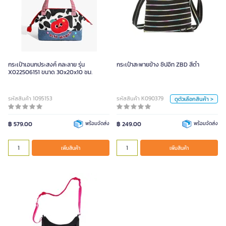
กระเป๋าสะพายข้าง ซิปอิท ZBD สีดำ
สี
ฟ้า
ชมพู
ดำ
กระเป๋าเอนกประสงค์ คละลาย รุ่น
กระเป๋าสะพายข้าง ซิปอิท ZBD สีดำ
X022506151 ขนาด 30x20x10 ซม.
หน่วย
รหัสสินค้า 1095153
รหัสสินค้า K090379
ดูตัวเลือกสินค้า >
ใบ
฿ 579.00
พร้อมจัดส่ง
฿ 249.00
พร้อมจัดส่ง
เพิ่มสินค้า
เพิ่มสินค้า
เพิ่มสินค้า