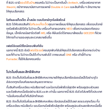
ที่ B2S เรามี
ของใช้ในบ้าน
ครบครัน ไม่ว่าจะเป็นกาต้มน้ำ
Anitech
, เครื่องฟอกอากาศ
Xiaomi
, หน้ากากอนามัยทางการแพทย์
Double A Care
และสินค้าอื่น ๆ อีกมากมาย
ให้คุณเลือกสรร
ไอทีและแก็ดเจ็ต ล้ำสมัย ตอบโจทย์ทุกไลฟ์สไตล์
B2S ได้คัดสรรสินค้า
ไอทีและแก็ดเจ็ต
คุณภาพเยี่ยมมาให้คุณเลือกสรร เพื่อตอบโจทย์
ทุกไลฟ์สไตล์ดิจิทัล ไม่ว่าจะเป็น เครื่องทำลายเอกสาร
NEO
เพื่อความปลอดภัยของ
ข้อมูล, เอ็กซ์เทอนัลฮาร์ดดิสก์
WD
, หรือ คีย์บอร์ดไร้สายเมาส์คอมโบ
GEEZER
ที่ช่วย
ให้การทำงานของคุณสะดวกสบายยิ่งขึ้น
เฟอร์นิเจอร์ดีไซน์ครบฟังก์ชั่น
นอกจากนี้ B2S ยังมี
เฟอร์นิเจอร์
ครบทุกฟังก์ชันให้คุณได้เลือกสรรเพื่อตกแต่งบ้าน
และที่ทำงาน ไม่ว่าจะเป็นโต๊ะทำงานพับได้ จากแบรนด์
ONE
หรือ เก้าอี้ทำงาน
Furradec
ก็มีให้เลือกครบครัน
โปรโมชั่นและสิทธิพิเศษ
B2S จัดเต็มโปรโมชั่นและสิทธิพิเศษมากมายให้คุณเลือกช้อปออนไลน์ได้อย่างจุใจ
อัปเดตทุกเดือนกับแคมเปญลดราคาแรง
ทั้งสินค้าเครื่องเขียน หนังสือขายดี และไอเทมไลฟ์สไตล์สุดชิค พร้อมคูปองส่วนลด
และดีลพิเศษเมื่อช้อปผ่าน B2S.co.th เท่านั้น นอกจากนี้ B2S ยังใจดีส่งฟรีทั่วประเทศ
*เมื่อสั่งครบขั้นต่ำที่บริษัทกำหนด
B2S จัดเต็มโปรโมชั่นและสิทธิพิเศษเพียบ ช้อปออนไลน์ได้เลย! ลดแรงทุกเดือน ทั้ง
เครื่องเขียน หนังสือดัง ของไอเทมไลฟ์สไตล์สุดชิค พร้อมคูปองส่วนลดพิเศษเมื่อซื้อ