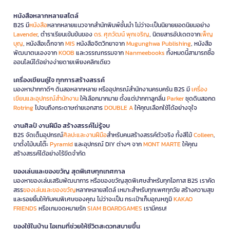
หนังสือหลากหลายสไตล์
B2S มี
หนังสือ
หลากหลายแนวจากสำนักพิมพ์ชั้นนำ ไม่ว่าจะเป็นนิยายยอดนิยมอย่าง
Lavender
, ตำราเรียนเข้มข้นของ
ดร. ศุภวัฒน์ พุกเจริญ
, นิตยสารอัปเดตจาก
เพ็ญ
บุญ
, หนังสือเด็กจาก
MIS
หนังสือจิตวิทยาจาก
Mugunghwa Publishing
, หนังสือ
พัฒนาตนเองจาก
KOOB
และวรรณกรรมจาก
Nanmeebooks
ทั้งหมดนี้สามารถซื้อ
ออนไลน์ได้อย่างง่ายดายเพียงคลิกเดียว
เครื่องเขียนคู่ใจ ทุกการสร้างสรรค์
มองหาปากกาดีๆ ดินสอหลากหลาย หรืออุปกรณ์สำนักงานครบครัน B2S มี
เครื่อง
เขียนและอุปกรณ์สำนักงาน
ให้เลือกมากมาย ตั้งแต่ปากกาลูกลื่น
Parker
ชุดดินสอกด
Rotring
ไปจนถึงกระดาษถ่ายเอกสาร
DOUBLE A
ให้คุณเลือกใช้ได้อย่างจุใจ
งานศิลป์ งานฝีมือ สร้างสรรค์ไม่รู้จบ
B2S จัดเต็มอุปกรณ์
ศิลปะและงานฝีมือ
สำหรับคนสร้างสรรค์ตัวจริง ทั้งสีไม้
Colleen
,
ขาตั้งไม้บนโต๊ะ
Pyramid
และอุปกรณ์ DIY ต่างๆ จาก
MONT MARTE
ให้คุณ
สร้างสรรค์ได้อย่างไร้ขีดจำกัด
ของเล่นและของขวัญ สุดพิเศษทุกเทศกาล
มองหาของเล่นเสริมพัฒนาการ หรือของขวัญสุดพิเศษสำหรับทุกโอกาส B2S เราคัด
สรร
ของเล่นและของขวัญ
หลากหลายสไตล์ เหมาะสำหรับทุกเพศทุกวัย สร้างความสุข
และรอยยิ้มให้กับคนพิเศษของคุณ ไม่ว่าจะเป็น กระเป๋าเก็บอุณหภูมิ
KAKAO
FRIENDS
หรือเกมจดหมายรัก
SIAM BOARDGAMES
เรามีครบ!
ของใช้ในบ้าน ไอเทมที่ช่วยให้ชีวิตสะดวกสบายขึ้น