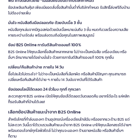
ฟรี! ค่าจัดส่งทั่วไทย *เมื่อสั่งครบขั้นต่ำที่บริษัทกำหนด
ช้อปเพลินเกินคุ้ม! เพียงมียอดสั่งซื้อสินค้าขั้นต่ำที่บริษัทกำหนด รับสิทธิ์ส่งฟรีถึงบ้าน
ไม่ต้องจ่ายเพิ่ม
มั่นใจ หนังสือถึงมือปลอดภัย ด้วยบับเบิ้ล 3 ชั้น
หนังสือทุกเล่มจากบีทูเอสห่อด้วยบับเบิ้ลหนาแน่นถึง 3 ชั้น หมดกังวลเรื่องความเสีย
หายระหว่างจัดส่ง พร้อมส่งตรงถึงมือคุณในสภาพสมบูรณ์
ช้อป B2S Online การันตีสินค้าของแท้ 100%
B2S Online ให้คุณเลือกซื้อสินค้าหลากหลาย ไม่ว่าจะเป็นหนังสือ เครื่องเขียน หรือ
อื่นๆ อีกมากมายได้อย่างมั่นใจ ด้วยการการันตีสินค้าของแท้ 100% ทุกชิ้น
เปลี่ยน/คืนสินค้าง่าย ภายใน 14 วัน
ซื้อไปแล้วไม่ตรงใจ? ไม่ว่าจะเป็นหนังสือที่เลือกผิด หรือสินค้ามีปัญหา คุณสามารถ
เปลี่ยนหรือคืนสินค้าได้ง่าย ๆ ภายใน 14 วันนับจากวันที่ได้รับสินค้า
ช้อปออนไลน์ได้ตลอด 24 ชั่วโมง ทุกที่ ทุกเวลา
สะดวกสุดๆ! B2S online เปิดให้คุณช้อปได้ตลอดวันตลอดคืน อยากได้อะไร แค่คลิก
ก็รอรับสินค้าที่บ้านได้เลย!
เลือกช้อปสินค้าแนะนำจาก B2S Online
สำหรับใครที่กำลังมองหา ร้านอุปกรณ์เครื่องเขียนใกล้ฉัน หรืออยากแวะร้าน B2S แต่
ไม่สะดวก วันนี้เราได้รวบรวมสินค้าแนะนำจาก B2S Online มาให้คุณเลือกสรรได้ง่ายๆ
พร้อมตอบโจทย์ทุกไลฟ์สไตล์ ไม่ว่าคุณจะมองหา ร้านขายหนังสือ หรือสินค้าอื่นๆ
ก็ตาม