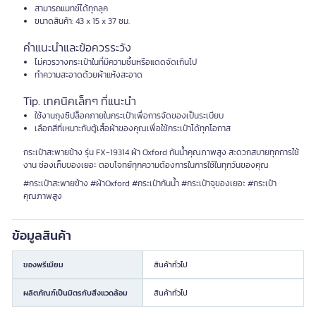
สามารถแมทช์ได้ทุกลุค
ขนาดสินค้า: 43 x 15 x 37 ซม.
คำแนะนำและข้อควรระวัง
ไม่ควรวางกระเป๋าในที่มีความชื้นหรือแดดจัดเกินไป
ทำความสะอาดด้วยผ้าแห้งสะอาด
Tip. เทคนิคเล็กๆ ที่แนะนำ
ใช้งานถุงซิปล็อคภายในกระเป๋าเพื่อการจัดของเป็นระเบียบ
เลือกสีที่เหมาะกับตู้เสื้อผ้าของคุณเพื่อใช้กระเป๋าได้ทุกโอกาส
กระเป๋าสะพายข้าง รุ่น FX-19314 ผ้า Oxford กันน้ำคุณภาพสูง สะดวกสบายทุกการใช้
งาน ช่องเก็บของเยอะ ตอบโจทย์ทุกความต้องการในการใช้ในทุกวันของคุณ
#กระเป๋าสะพายข้าง #ผ้าOxford #กระเป๋ากันน้ำ #กระเป๋าจุของเยอะ #กระเป๋า
คุณภาพสูง
ข้อมูลสินค้า
ของพรีเมียม
สินค้าทั่วไป
ผลิตภัณฑ์เป็นมิตรกับสิ่งแวดล้อม
สินค้าทั่วไป