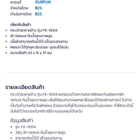
OURFUN
แบรนด์
B2S
จำหน่ายโดย
B2S
ดำเนินการโดย
เกี่ยวกับสินค้า
กระเป๋าสะพายข้าง รุ่น FX-19314
ผ้า Oxford กันน้ำคุณภาพสูง
เนื้อผ้าสามารถกันน้ำได้ แข็งแรงทนทาน​
Match ได้ทุกลุค ช่องเยอะ จุของได้แน่น
ขนาดสินค้า 43 x 15 x 37 ซม.
รายละเอียดสินค้า
กระเป๋าสะพายข้าง รุ่น FX-19314 ออกแบบด้วยความคลาสสิคและทันสมัยจากผ้า
Oxford กันน้ำคุณภาพสูง เพื่อให้คุณสามารถพกพาสิ่งของได้ทุกสถานการณ์ ไม่ว่าจะ
เป็นวันทำงานหรือวันพักผ่อน ด้วยขนาดที่จุได้มากและช่องเก็บของเยอะ ทำให้กระเป๋านี้
มั่นใจได้ว่าจะตอบโจทย์การใช้งานของคุณได้ทุกวัน
ข้อมูลสินค้า
รุ่น: FX-19314
วัสดุ: ผ้า Oxford กันน้ำคุณภาพสูง
สามารถกันน้ำได้ แข็งแรงทนทาน