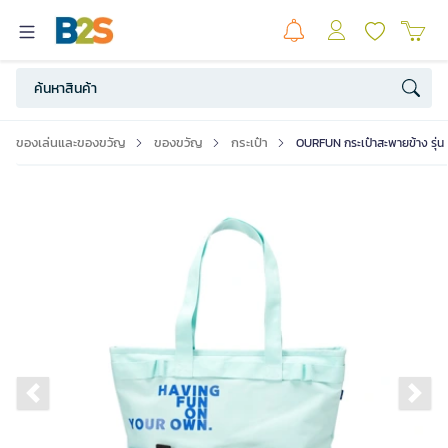
ของเล่นและของขวัญ
ของขวัญ
กระเป๋า
OURFUN กระเป๋าสะพายข้าง รุ่น 
Previous slide
Ne