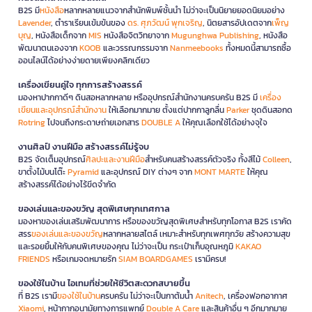
B2S มี
หนังสือ
หลากหลายแนวจากสำนักพิมพ์ชั้นนำ ไม่ว่าจะเป็นนิยายยอดนิยมอย่าง
Lavender
, ตำราเรียนเข้มข้นของ
ดร. ศุภวัฒน์ พุกเจริญ
, นิตยสารอัปเดตจาก
เพ็ญ
บุญ
, หนังสือเด็กจาก
MIS
หนังสือจิตวิทยาจาก
Mugunghwa Publishing
, หนังสือ
พัฒนาตนเองจาก
KOOB
และวรรณกรรมจาก
Nanmeebooks
ทั้งหมดนี้สามารถซื้อ
ออนไลน์ได้อย่างง่ายดายเพียงคลิกเดียว
เครื่องเขียนคู่ใจ ทุกการสร้างสรรค์
มองหาปากกาดีๆ ดินสอหลากหลาย หรืออุปกรณ์สำนักงานครบครัน B2S มี
เครื่อง
เขียนและอุปกรณ์สำนักงาน
ให้เลือกมากมาย ตั้งแต่ปากกาลูกลื่น
Parker
ชุดดินสอกด
Rotring
ไปจนถึงกระดาษถ่ายเอกสาร
DOUBLE A
ให้คุณเลือกใช้ได้อย่างจุใจ
งานศิลป์ งานฝีมือ สร้างสรรค์ไม่รู้จบ
B2S จัดเต็มอุปกรณ์
ศิลปะและงานฝีมือ
สำหรับคนสร้างสรรค์ตัวจริง ทั้งสีไม้
Colleen
,
ขาตั้งไม้บนโต๊ะ
Pyramid
และอุปกรณ์ DIY ต่างๆ จาก
MONT MARTE
ให้คุณ
สร้างสรรค์ได้อย่างไร้ขีดจำกัด
ของเล่นและของขวัญ สุดพิเศษทุกเทศกาล
มองหาของเล่นเสริมพัฒนาการ หรือของขวัญสุดพิเศษสำหรับทุกโอกาส B2S เราคัด
สรร
ของเล่นและของขวัญ
หลากหลายสไตล์ เหมาะสำหรับทุกเพศทุกวัย สร้างความสุข
และรอยยิ้มให้กับคนพิเศษของคุณ ไม่ว่าจะเป็น กระเป๋าเก็บอุณหภูมิ
KAKAO
FRIENDS
หรือเกมจดหมายรัก
SIAM BOARDGAMES
เรามีครบ!
ของใช้ในบ้าน ไอเทมที่ช่วยให้ชีวิตสะดวกสบายขึ้น
ที่ B2S เรามี
ของใช้ในบ้าน
ครบครัน ไม่ว่าจะเป็นกาต้มน้ำ
Anitech
, เครื่องฟอกอากาศ
Xiaomi
, หน้ากากอนามัยทางการแพทย์
Double A Care
และสินค้าอื่น ๆ อีกมากมาย