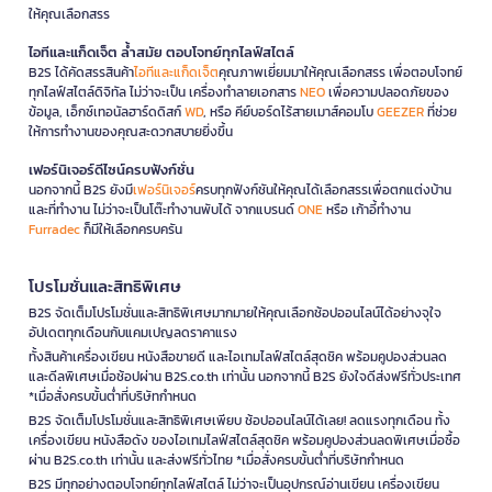
ให้คุณเลือกสรร
ไอทีและแก็ดเจ็ต ล้ำสมัย ตอบโจทย์ทุกไลฟ์สไตล์
B2S ได้คัดสรรสินค้า
ไอทีและแก็ดเจ็ต
คุณภาพเยี่ยมมาให้คุณเลือกสรร เพื่อตอบโจทย์
ทุกไลฟ์สไตล์ดิจิทัล ไม่ว่าจะเป็น เครื่องทำลายเอกสาร
NEO
เพื่อความปลอดภัยของ
ข้อมูล, เอ็กซ์เทอนัลฮาร์ดดิสก์
WD
, หรือ คีย์บอร์ดไร้สายเมาส์คอมโบ
GEEZER
ที่ช่วย
ให้การทำงานของคุณสะดวกสบายยิ่งขึ้น
เฟอร์นิเจอร์ดีไซน์ครบฟังก์ชั่น
นอกจากนี้ B2S ยังมี
เฟอร์นิเจอร์
ครบทุกฟังก์ชันให้คุณได้เลือกสรรเพื่อตกแต่งบ้าน
และที่ทำงาน ไม่ว่าจะเป็นโต๊ะทำงานพับได้ จากแบรนด์
ONE
หรือ เก้าอี้ทำงาน
Furradec
ก็มีให้เลือกครบครัน
โปรโมชั่นและสิทธิพิเศษ
B2S จัดเต็มโปรโมชั่นและสิทธิพิเศษมากมายให้คุณเลือกช้อปออนไลน์ได้อย่างจุใจ
อัปเดตทุกเดือนกับแคมเปญลดราคาแรง
ทั้งสินค้าเครื่องเขียน หนังสือขายดี และไอเทมไลฟ์สไตล์สุดชิค พร้อมคูปองส่วนลด
และดีลพิเศษเมื่อช้อปผ่าน B2S.co.th เท่านั้น นอกจากนี้ B2S ยังใจดีส่งฟรีทั่วประเทศ
*เมื่อสั่งครบขั้นต่ำที่บริษัทกำหนด
B2S จัดเต็มโปรโมชั่นและสิทธิพิเศษเพียบ ช้อปออนไลน์ได้เลย! ลดแรงทุกเดือน ทั้ง
เครื่องเขียน หนังสือดัง ของไอเทมไลฟ์สไตล์สุดชิค พร้อมคูปองส่วนลดพิเศษเมื่อซื้อ
ผ่าน B2S.co.th เท่านั้น และส่งฟรีทั่วไทย *เมื่อสั่งครบขั้นต่ำที่บริษัทกำหนด
B2S มีทุกอย่างตอบโจทย์ทุกไลฟ์สไตล์ ไม่ว่าจะเป็นอุปกรณ์อ่านเขียน เครื่องเขียน