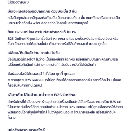
ไม่ต้องจ่ายเพิ่ม
มั่นใจ หนังสือถึงมือปลอดภัย ด้วยบับเบิ้ล 3 ชั้น
หนังสือทุกเล่มจากบีทูเอสห่อด้วยบับเบิ้ลหนาแน่นถึง 3 ชั้น หมดกังวลเรื่องความเสีย
หายระหว่างจัดส่ง พร้อมส่งตรงถึงมือคุณในสภาพสมบูรณ์
ช้อป B2S Online การันตีสินค้าของแท้ 100%
B2S Online ให้คุณเลือกซื้อสินค้าหลากหลาย ไม่ว่าจะเป็นหนังสือ เครื่องเขียน หรือ
อื่นๆ อีกมากมายได้อย่างมั่นใจ ด้วยการการันตีสินค้าของแท้ 100% ทุกชิ้น
เปลี่ยน/คืนสินค้าง่าย ภายใน 14 วัน
ซื้อไปแล้วไม่ตรงใจ? ไม่ว่าจะเป็นหนังสือที่เลือกผิด หรือสินค้ามีปัญหา คุณสามารถ
เปลี่ยนหรือคืนสินค้าได้ง่าย ๆ ภายใน 14 วันนับจากวันที่ได้รับสินค้า
ช้อปออนไลน์ได้ตลอด 24 ชั่วโมง ทุกที่ ทุกเวลา
สะดวกสุดๆ! B2S online เปิดให้คุณช้อปได้ตลอดวันตลอดคืน อยากได้อะไร แค่คลิก
ก็รอรับสินค้าที่บ้านได้เลย!
เลือกช้อปสินค้าแนะนำจาก B2S Online
สำหรับใครที่กำลังมองหา ร้านอุปกรณ์เครื่องเขียนใกล้ฉัน หรืออยากแวะร้าน B2S แต่
ไม่สะดวก วันนี้เราได้รวบรวมสินค้าแนะนำจาก B2S Online มาให้คุณเลือกสรรได้ง่ายๆ
พร้อมตอบโจทย์ทุกไลฟ์สไตล์ ไม่ว่าคุณจะมองหา ร้านขายหนังสือ หรือสินค้าอื่นๆ
ก็ตาม
หนังสือหลากหลายสไตล์