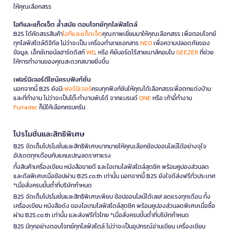
ให้คุณเลือกสรร
ไอทีและแก็ดเจ็ต ล้ำสมัย ตอบโจทย์ทุกไลฟ์สไตล์
B2S ได้คัดสรรสินค้า
ไอทีและแก็ดเจ็ต
คุณภาพเยี่ยมมาให้คุณเลือกสรร เพื่อตอบโจทย์
ทุกไลฟ์สไตล์ดิจิทัล ไม่ว่าจะเป็น เครื่องทำลายเอกสาร
NEO
เพื่อความปลอดภัยของ
ข้อมูล, เอ็กซ์เทอนัลฮาร์ดดิสก์
WD
, หรือ คีย์บอร์ดไร้สายเมาส์คอมโบ
GEEZER
ที่ช่วย
ให้การทำงานของคุณสะดวกสบายยิ่งขึ้น
เฟอร์นิเจอร์ดีไซน์ครบฟังก์ชั่น
นอกจากนี้ B2S ยังมี
เฟอร์นิเจอร์
ครบทุกฟังก์ชันให้คุณได้เลือกสรรเพื่อตกแต่งบ้าน
และที่ทำงาน ไม่ว่าจะเป็นโต๊ะทำงานพับได้ จากแบรนด์
ONE
หรือ เก้าอี้ทำงาน
Furradec
ก็มีให้เลือกครบครัน
โปรโมชั่นและสิทธิพิเศษ
B2S จัดเต็มโปรโมชั่นและสิทธิพิเศษมากมายให้คุณเลือกช้อปออนไลน์ได้อย่างจุใจ
อัปเดตทุกเดือนกับแคมเปญลดราคาแรง
ทั้งสินค้าเครื่องเขียน หนังสือขายดี และไอเทมไลฟ์สไตล์สุดชิค พร้อมคูปองส่วนลด
และดีลพิเศษเมื่อช้อปผ่าน B2S.co.th เท่านั้น นอกจากนี้ B2S ยังใจดีส่งฟรีทั่วประเทศ
*เมื่อสั่งครบขั้นต่ำที่บริษัทกำหนด
B2S จัดเต็มโปรโมชั่นและสิทธิพิเศษเพียบ ช้อปออนไลน์ได้เลย! ลดแรงทุกเดือน ทั้ง
เครื่องเขียน หนังสือดัง ของไอเทมไลฟ์สไตล์สุดชิค พร้อมคูปองส่วนลดพิเศษเมื่อซื้อ
ผ่าน B2S.co.th เท่านั้น และส่งฟรีทั่วไทย *เมื่อสั่งครบขั้นต่ำที่บริษัทกำหนด
B2S มีทุกอย่างตอบโจทย์ทุกไลฟ์สไตล์ ไม่ว่าจะเป็นอุปกรณ์อ่านเขียน เครื่องเขียน