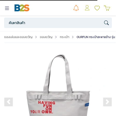
ของเล่นและของขวัญ
ของขวัญ
กระเป๋า
OURFUN กระเป๋าสะพายข้าง รุ่น 
Previous slide
Ne