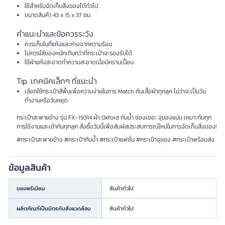
ใช้สำหรับจัดเก็บสิ่งของได้ทั่วไป
ขนาดสินค้า 43 x 15 x 37 ซม.
คำแนะนำและข้อควรระวัง
ควรเก็บในที่แห้งและห่างจากความร้อน
ไม่ควรใส่ของหนักเกินกว่าที่กระเป๋าจะรองรับได้
ใช้ผ้าแห้งสะอาดทำความสะอาดเมื่อมีคราบเปื้อน
Tip. เทคนิคเล็กๆ ที่แนะนำ
เลือกใช้กระเป๋าสีพื้นเพื่อความง่ายในการ Match กับเสื้อผ้าทุกลุค ไม่ว่าจะเป็นวัน
ทำงานหรือวันหยุด
กระเป๋าสะพายข้าง รุ่น FX-19314 ผ้า Oxford กันน้ำ ช่องเยอะ จุของแน่น เหมาะกับทุก
การใช้งานและเข้ากันทุกลุค สั่งซื้อวันนี้เพื่อสัมผัสประสบการณ์ใหม่ในการจัดเก็บสิ่งของ!
#กระเป๋าสะพายข้าง #กระเป๋ากันน้ำ #กระเป๋าแฟชั่น #กระเป๋าจุของ #กระเป๋าพร้อมส่ง
ข้อมูลสินค้า
ของพรีเมียม
สินค้าทั่วไป
ผลิตภัณฑ์เป็นมิตรกับสิ่งแวดล้อม
สินค้าทั่วไป