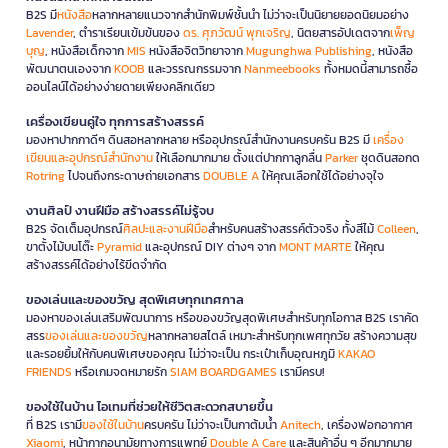
B2S มี
หนังสือ
หลากหลายแนวจากสำนักพิมพ์ชั้นนำ ไม่ว่าจะเป็นนิยายยอดนิยมอย่าง
Lavender
, ตำราเรียนเข้มข้นของ
ดร. ศุภวัฒน์ พุกเจริญ
, นิตยสารอัปเดตจาก
เพ็ญ
บุญ
, หนังสือเด็กจาก
MIS
หนังสือจิตวิทยาจาก
Mugunghwa Publishing
, หนังสือ
พัฒนาตนเองจาก
KOOB
และวรรณกรรมจาก
Nanmeebooks
ทั้งหมดนี้สามารถซื้อ
ออนไลน์ได้อย่างง่ายดายเพียงคลิกเดียว
เครื่องเขียนคู่ใจ ทุกการสร้างสรรค์
มองหาปากกาดีๆ ดินสอหลากหลาย หรืออุปกรณ์สำนักงานครบครัน B2S มี
เครื่อง
เขียนและอุปกรณ์สำนักงาน
ให้เลือกมากมาย ตั้งแต่ปากกาลูกลื่น
Parker
ชุดดินสอกด
Rotring
ไปจนถึงกระดาษถ่ายเอกสาร
DOUBLE A
ให้คุณเลือกใช้ได้อย่างจุใจ
งานศิลป์ งานฝีมือ สร้างสรรค์ไม่รู้จบ
B2S จัดเต็มอุปกรณ์
ศิลปะและงานฝีมือ
สำหรับคนสร้างสรรค์ตัวจริง ทั้งสีไม้
Colleen
,
ขาตั้งไม้บนโต๊ะ
Pyramid
และอุปกรณ์ DIY ต่างๆ จาก
MONT MARTE
ให้คุณ
สร้างสรรค์ได้อย่างไร้ขีดจำกัด
ของเล่นและของขวัญ สุดพิเศษทุกเทศกาล
มองหาของเล่นเสริมพัฒนาการ หรือของขวัญสุดพิเศษสำหรับทุกโอกาส B2S เราคัด
สรร
ของเล่นและของขวัญ
หลากหลายสไตล์ เหมาะสำหรับทุกเพศทุกวัย สร้างความสุข
และรอยยิ้มให้กับคนพิเศษของคุณ ไม่ว่าจะเป็น กระเป๋าเก็บอุณหภูมิ
KAKAO
FRIENDS
หรือเกมจดหมายรัก
SIAM BOARDGAMES
เรามีครบ!
ของใช้ในบ้าน ไอเทมที่ช่วยให้ชีวิตสะดวกสบายขึ้น
ที่ B2S เรามี
ของใช้ในบ้าน
ครบครัน ไม่ว่าจะเป็นกาต้มน้ำ
Anitech
, เครื่องฟอกอากาศ
Xiaomi
, หน้ากากอนามัยทางการแพทย์
Double A Care
และสินค้าอื่น ๆ อีกมากมาย