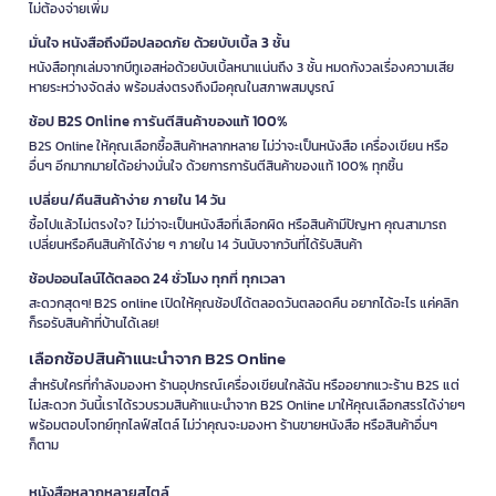
ไม่ต้องจ่ายเพิ่ม
มั่นใจ หนังสือถึงมือปลอดภัย ด้วยบับเบิ้ล 3 ชั้น
หนังสือทุกเล่มจากบีทูเอสห่อด้วยบับเบิ้ลหนาแน่นถึง 3 ชั้น หมดกังวลเรื่องความเสีย
หายระหว่างจัดส่ง พร้อมส่งตรงถึงมือคุณในสภาพสมบูรณ์
ช้อป B2S Online การันตีสินค้าของแท้ 100%
B2S Online ให้คุณเลือกซื้อสินค้าหลากหลาย ไม่ว่าจะเป็นหนังสือ เครื่องเขียน หรือ
อื่นๆ อีกมากมายได้อย่างมั่นใจ ด้วยการการันตีสินค้าของแท้ 100% ทุกชิ้น
เปลี่ยน/คืนสินค้าง่าย ภายใน 14 วัน
ซื้อไปแล้วไม่ตรงใจ? ไม่ว่าจะเป็นหนังสือที่เลือกผิด หรือสินค้ามีปัญหา คุณสามารถ
เปลี่ยนหรือคืนสินค้าได้ง่าย ๆ ภายใน 14 วันนับจากวันที่ได้รับสินค้า
ช้อปออนไลน์ได้ตลอด 24 ชั่วโมง ทุกที่ ทุกเวลา
สะดวกสุดๆ! B2S online เปิดให้คุณช้อปได้ตลอดวันตลอดคืน อยากได้อะไร แค่คลิก
ก็รอรับสินค้าที่บ้านได้เลย!
เลือกช้อปสินค้าแนะนำจาก B2S Online
สำหรับใครที่กำลังมองหา ร้านอุปกรณ์เครื่องเขียนใกล้ฉัน หรืออยากแวะร้าน B2S แต่
ไม่สะดวก วันนี้เราได้รวบรวมสินค้าแนะนำจาก B2S Online มาให้คุณเลือกสรรได้ง่ายๆ
พร้อมตอบโจทย์ทุกไลฟ์สไตล์ ไม่ว่าคุณจะมองหา ร้านขายหนังสือ หรือสินค้าอื่นๆ
ก็ตาม
หนังสือหลากหลายสไตล์