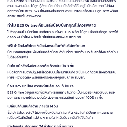
B2S Online คือร้านหนังสือและเครื่องเขียนออนไลน์ที่ครบครัน ตอบโจทย์คนรักการ
อ่านและงานเขียน ให้คุณรู้สึกเหมือนมีร้านหนังสือใกล้ฉันอยู่ในมือ ช้อปง่าย ไม่ต้อง
ออกจากบ้าน เพราะ b2s มีทั้งหนังสือหลากหลายแนวและเครื่องเขียนคุณภาพ พร้อม
สิทธิพิเศษที่ไม่ควรพลาด!
ทำไม B2S Online คือแหล่งช้อปปิ้งที่คุณไม่ควรพลาด
ไม่ว่าคุณจะเป็นนักเรียน นักศึกษา คนทำงาน B2S พร้อมให้คุณเลือกสินค้าคุณภาพได้
ตลอด 24 ชั่วโมง พร้อมโปรโมชั่นและสิทธิพิเศษมากมาย
ฟรี! ค่าจัดส่งทั่วไทย *เมื่อสั่งครบขั้นต่ำที่บริษัทกำหนด
ช้อปเพลินเกินคุ้ม! เพียงมียอดสั่งซื้อสินค้าขั้นต่ำที่บริษัทกำหนด รับสิทธิ์ส่งฟรีถึงบ้าน
ไม่ต้องจ่ายเพิ่ม
มั่นใจ หนังสือถึงมือปลอดภัย ด้วยบับเบิ้ล 3 ชั้น
หนังสือทุกเล่มจากบีทูเอสห่อด้วยบับเบิ้ลหนาแน่นถึง 3 ชั้น หมดกังวลเรื่องความเสีย
หายระหว่างจัดส่ง พร้อมส่งตรงถึงมือคุณในสภาพสมบูรณ์
ช้อป B2S Online การันตีสินค้าของแท้ 100%
B2S Online ให้คุณเลือกซื้อสินค้าหลากหลาย ไม่ว่าจะเป็นหนังสือ เครื่องเขียน หรือ
อื่นๆ อีกมากมายได้อย่างมั่นใจ ด้วยการการันตีสินค้าของแท้ 100% ทุกชิ้น
เปลี่ยน/คืนสินค้าง่าย ภายใน 14 วัน
ซื้อไปแล้วไม่ตรงใจ? ไม่ว่าจะเป็นหนังสือที่เลือกผิด หรือสินค้ามีปัญหา คุณสามารถ
เปลี่ยนหรือคืนสินค้าได้ง่าย ๆ ภายใน 14 วันนับจากวันที่ได้รับสินค้า
ช้อปออนไลน์ได้ตลอด 24 ชั่วโมง ทุกที่ ทุกเวลา