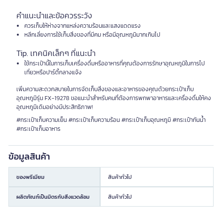
คำแนะนำและข้อควรระวัง
ควรเก็บให้ห่างจากแหล่งความร้อนและแสงแดดแรง
หลีกเลี่ยงการใช้เก็บสิ่งของที่มีคม หรือมีอุณหภูมิมากเกินไป
Tip. เทคนิคเล็กๆ ที่แนะนำ
ใช้กระเป๋านี้ในการเก็บเครื่องดื่มหรืออาหารที่คุณต้องการรักษาอุณหภูมิในการไป
เที่ยวหรือปาร์ตี้กลางแจ้ง
เพิ่มความสะดวกสบายในการจัดเก็บสิ่งของและอาหารของคุณด้วยกระเป๋าเก็บ
อุณหภูมิรุ่น FX-19278 ขอแนะนำสำหรับคนที่ต้องการพกพาอาหารและเครื่องดื่มให้คง
อุณหภูมิเดิมอย่างมีประสิทธิภาพ!
#กระเป๋าเก็บความเย็น #กระเป๋าเก็บความร้อน #กระเป๋าเก็บอุณหภูมิ #กระเป๋ากันน้ำ
#กระเป๋าเก็บอาหาร
ข้อมูลสินค้า
ของพรีเมียม
สินค้าทั่วไป
ผลิตภัณฑ์เป็นมิตรกับสิ่งแวดล้อม
สินค้าทั่วไป