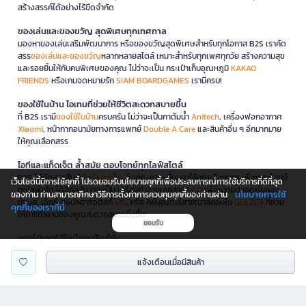
สร้างสรรค์ได้อย่างไร้ขีดจำกัด
ของเล่นและของขวัญ สุดพิเศษทุกเทศกาล
มองหาของเล่นเสริมพัฒนาการ หรือของขวัญสุดพิเศษสำหรับทุกโอกาส B2S เราคัด
สรร
ของเล่นและของขวัญ
หลากหลายสไตล์ เหมาะสำหรับทุกเพศทุกวัย สร้างความสุข
และรอยยิ้มให้กับคนพิเศษของคุณ ไม่ว่าจะเป็น กระเป๋าเก็บอุณหภูมิ
KAKAO
FRIENDS
หรือเกมจดหมายรัก
SIAM BOARDGAMES
เรามีครบ!
ของใช้ในบ้าน ไอเทมที่ช่วยให้ชีวิตสะดวกสบายขึ้น
ที่ B2S เรามี
ของใช้ในบ้าน
ครบครัน ไม่ว่าจะเป็นกาต้มน้ำ
Anitech
, เครื่องฟอกอากาศ
Xiaomi
, หน้ากากอนามัยทางการแพทย์
Double A Care
และสินค้าอื่น ๆ อีกมากมาย
ให้คุณเลือกสรร
ไอทีและแก็ดเจ็ต ล้ำสมัย ตอบโจทย์ทุกไลฟ์สไตล์
B2S ได้คัดสรรสินค้า
ไอทีและแก็ดเจ็ต
คุณภาพเยี่ยมมาให้คุณเลือกสรร เพื่อตอบโจทย์
เว็บไซต์นี้มีการใช้คุกกี้ โปรดยอมรับนโยบายคุกกี้เพื่อประสบการณ์การใช้บริการที่ดีที่สุด
ทุกไลฟ์สไตล์ดิจิทัล ไม่ว่าจะเป็น เครื่องทำลายเอกสาร
NEO
เพื่อความปลอดภัยของ
นโยบายการใช้
ของท่าน ท่านสามารถศึกษาวิธีการตั้งค่าการควบคุมคุกกี้ของท่านผ่าน
ข้อมูล, เอ็กซ์เทอนัลฮาร์ดดิสก์
WD
, หรือ คีย์บอร์ดไร้สายเมาส์คอมโบ
GEEZER
ที่ช่วย
คุกกี้ของเราที่นี่
ให้การทำงานของคุณสะดวกสบายยิ่งขึ้น
ยอมรับ
เฟอร์นิเจอร์ดีไซน์ครบฟังก์ชั่น
นอกจากนี้ B2S ยังมี
เฟอร์นิเจอร์
ครบทุกฟังก์ชันให้คุณได้เลือกสรรเพื่อตกแต่งบ้าน
แจ้งเตือนเมื่อมีสินค้า
และที่ทำงาน ไม่ว่าจะเป็นโต๊ะทำงานพับได้ จากแบรนด์
ONE
หรือ เก้าอี้ทำงาน
Furradec
ก็มีให้เลือกครบครัน