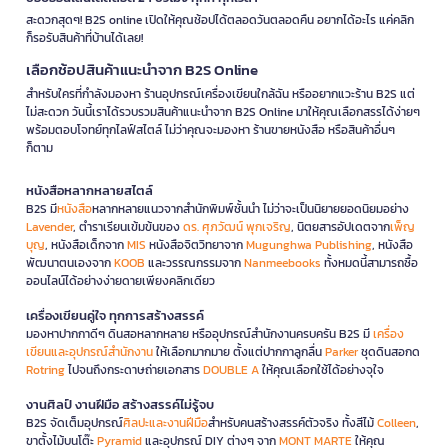
สะดวกสุดๆ! B2S online เปิดให้คุณช้อปได้ตลอดวันตลอดคืน อยากได้อะไร แค่คลิก
ก็รอรับสินค้าที่บ้านได้เลย!
เลือกช้อปสินค้าแนะนำจาก B2S Online
สำหรับใครที่กำลังมองหา ร้านอุปกรณ์เครื่องเขียนใกล้ฉัน หรืออยากแวะร้าน B2S แต่
ไม่สะดวก วันนี้เราได้รวบรวมสินค้าแนะนำจาก B2S Online มาให้คุณเลือกสรรได้ง่ายๆ
พร้อมตอบโจทย์ทุกไลฟ์สไตล์ ไม่ว่าคุณจะมองหา ร้านขายหนังสือ หรือสินค้าอื่นๆ
ก็ตาม
หนังสือหลากหลายสไตล์
B2S มี
หนังสือ
หลากหลายแนวจากสำนักพิมพ์ชั้นนำ ไม่ว่าจะเป็นนิยายยอดนิยมอย่าง
Lavender
, ตำราเรียนเข้มข้นของ
ดร. ศุภวัฒน์ พุกเจริญ
, นิตยสารอัปเดตจาก
เพ็ญ
บุญ
, หนังสือเด็กจาก
MIS
หนังสือจิตวิทยาจาก
Mugunghwa Publishing
, หนังสือ
พัฒนาตนเองจาก
KOOB
และวรรณกรรมจาก
Nanmeebooks
ทั้งหมดนี้สามารถซื้อ
ออนไลน์ได้อย่างง่ายดายเพียงคลิกเดียว
เครื่องเขียนคู่ใจ ทุกการสร้างสรรค์
มองหาปากกาดีๆ ดินสอหลากหลาย หรืออุปกรณ์สำนักงานครบครัน B2S มี
เครื่อง
เขียนและอุปกรณ์สำนักงาน
ให้เลือกมากมาย ตั้งแต่ปากกาลูกลื่น
Parker
ชุดดินสอกด
Rotring
ไปจนถึงกระดาษถ่ายเอกสาร
DOUBLE A
ให้คุณเลือกใช้ได้อย่างจุใจ
งานศิลป์ งานฝีมือ สร้างสรรค์ไม่รู้จบ
B2S จัดเต็มอุปกรณ์
ศิลปะและงานฝีมือ
สำหรับคนสร้างสรรค์ตัวจริง ทั้งสีไม้
Colleen
,
ขาตั้งไม้บนโต๊ะ
Pyramid
และอุปกรณ์ DIY ต่างๆ จาก
MONT MARTE
ให้คุณ