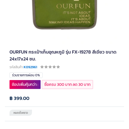
OURFUN กระเป๋าเก็บอุณหภูมิ รุ่น FX-19278 สีเขียว ขนาด
24x17x24 ซม.
รหัสสินค้า
K092961
ร่วมรายการผ่อน 0%
ช้อปเพิ่มคุ้มกว่า :
ซื้อครบ 300 บาท ลด 30 บาท
฿ 399.00
หมดชั่วคราว