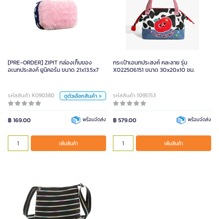
[PRE-ORDER] ZIPIT กล่องเก็บของ
อเนกประสงค์ ยูนิคอร์น ขนาด
21x13.5x7
สี
[PRE-ORDER] ZIPIT กล่องเก็บของ
กระเป๋าเอนกประสงค์ คละลาย รุ่น
อเนกประสงค์ ยูนิคอร์น ขนาด 21x13.5x7
X022506151 ขนาด 30x20x10 ซม.
ซิงค์รุ้ง
ชมพู
พลาสเทล
ขาว-ดำ
รหัสสินค้า K090380
รหัสสินค้า 1095153
ดูตัวเลือกสินค้า >
หน่วย
฿ 169.00
พร้อมจัดส่ง
฿ 579.00
พร้อมจัดส่ง
ใบ
เพิ่มสินค้า
เพิ่มสินค้า
เพิ่มสินค้า
กระเป๋าสะพายข้าง ซิปอิท ZBD สีดำ