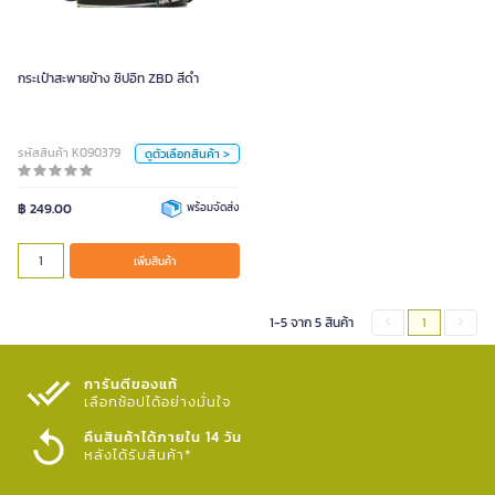
สี
ฟ้า
ชมพู
ดำ
กระเป๋าสะพายข้าง ซิปอิท ZBD สีดำ
หน่วย
รหัสสินค้า K090379
ดูตัวเลือกสินค้า >
ใบ
฿ 249.00
พร้อมจัดส่ง
เพิ่มสินค้า
เพิ่มสินค้า
1-5 จาก 5 สินค้า
1
การันตีของแท้
เลือกช้อปได้อย่างมั่นใจ​
คืนสินค้าได้ภายใน 14 วัน
หลังได้รับสินค้า*