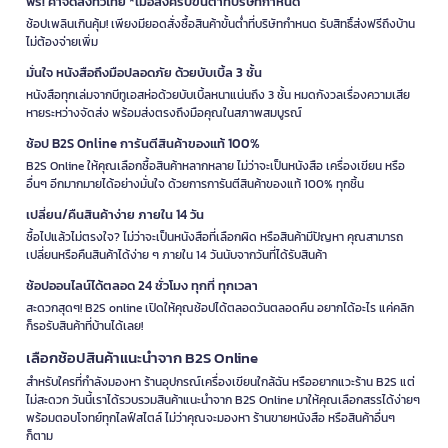
ฟรี! ค่าจัดส่งทั่วไทย *เมื่อสั่งครบขั้นต่ำที่บริษัทกำหนด
ช้อปเพลินเกินคุ้ม! เพียงมียอดสั่งซื้อสินค้าขั้นต่ำที่บริษัทกำหนด รับสิทธิ์ส่งฟรีถึงบ้าน
ไม่ต้องจ่ายเพิ่ม
มั่นใจ หนังสือถึงมือปลอดภัย ด้วยบับเบิ้ล 3 ชั้น
หนังสือทุกเล่มจากบีทูเอสห่อด้วยบับเบิ้ลหนาแน่นถึง 3 ชั้น หมดกังวลเรื่องความเสีย
หายระหว่างจัดส่ง พร้อมส่งตรงถึงมือคุณในสภาพสมบูรณ์
ช้อป B2S Online การันตีสินค้าของแท้ 100%
B2S Online ให้คุณเลือกซื้อสินค้าหลากหลาย ไม่ว่าจะเป็นหนังสือ เครื่องเขียน หรือ
อื่นๆ อีกมากมายได้อย่างมั่นใจ ด้วยการการันตีสินค้าของแท้ 100% ทุกชิ้น
เปลี่ยน/คืนสินค้าง่าย ภายใน 14 วัน
ซื้อไปแล้วไม่ตรงใจ? ไม่ว่าจะเป็นหนังสือที่เลือกผิด หรือสินค้ามีปัญหา คุณสามารถ
เปลี่ยนหรือคืนสินค้าได้ง่าย ๆ ภายใน 14 วันนับจากวันที่ได้รับสินค้า
ช้อปออนไลน์ได้ตลอด 24 ชั่วโมง ทุกที่ ทุกเวลา
สะดวกสุดๆ! B2S online เปิดให้คุณช้อปได้ตลอดวันตลอดคืน อยากได้อะไร แค่คลิก
ก็รอรับสินค้าที่บ้านได้เลย!
เลือกช้อปสินค้าแนะนำจาก B2S Online
สำหรับใครที่กำลังมองหา ร้านอุปกรณ์เครื่องเขียนใกล้ฉัน หรืออยากแวะร้าน B2S แต่
ไม่สะดวก วันนี้เราได้รวบรวมสินค้าแนะนำจาก B2S Online มาให้คุณเลือกสรรได้ง่ายๆ
พร้อมตอบโจทย์ทุกไลฟ์สไตล์ ไม่ว่าคุณจะมองหา ร้านขายหนังสือ หรือสินค้าอื่นๆ
ก็ตาม