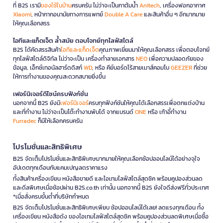
ที่ B2S เรามี
ของใช้ในบ้าน
ครบครัน ไม่ว่าจะเป็นกาต้มน้ำ
Anitech
, เครื่องฟอกอากาศ
Xiaomi
, หน้ากากอนามัยทางการแพทย์
Double A Care
และสินค้าอื่น ๆ อีกมากมาย
ให้คุณเลือกสรร
ไอทีและแก็ดเจ็ต ล้ำสมัย ตอบโจทย์ทุกไลฟ์สไตล์
B2S ได้คัดสรรสินค้า
ไอทีและแก็ดเจ็ต
คุณภาพเยี่ยมมาให้คุณเลือกสรร เพื่อตอบโจทย์
ทุกไลฟ์สไตล์ดิจิทัล ไม่ว่าจะเป็น เครื่องทำลายเอกสาร
NEO
เพื่อความปลอดภัยของ
ข้อมูล, เอ็กซ์เทอนัลฮาร์ดดิสก์
WD
, หรือ คีย์บอร์ดไร้สายเมาส์คอมโบ
GEEZER
ที่ช่วย
ให้การทำงานของคุณสะดวกสบายยิ่งขึ้น
เฟอร์นิเจอร์ดีไซน์ครบฟังก์ชั่น
นอกจากนี้ B2S ยังมี
เฟอร์นิเจอร์
ครบทุกฟังก์ชันให้คุณได้เลือกสรรเพื่อตกแต่งบ้าน
และที่ทำงาน ไม่ว่าจะเป็นโต๊ะทำงานพับได้ จากแบรนด์
ONE
หรือ เก้าอี้ทำงาน
Furradec
ก็มีให้เลือกครบครัน
โปรโมชั่นและสิทธิพิเศษ
B2S จัดเต็มโปรโมชั่นและสิทธิพิเศษมากมายให้คุณเลือกช้อปออนไลน์ได้อย่างจุใจ
อัปเดตทุกเดือนกับแคมเปญลดราคาแรง
ทั้งสินค้าเครื่องเขียน หนังสือขายดี และไอเทมไลฟ์สไตล์สุดชิค พร้อมคูปองส่วนลด
และดีลพิเศษเมื่อช้อปผ่าน B2S.co.th เท่านั้น นอกจากนี้ B2S ยังใจดีส่งฟรีทั่วประเทศ
*เมื่อสั่งครบขั้นต่ำที่บริษัทกำหนด
B2S จัดเต็มโปรโมชั่นและสิทธิพิเศษเพียบ ช้อปออนไลน์ได้เลย! ลดแรงทุกเดือน ทั้ง
เครื่องเขียน หนังสือดัง ของไอเทมไลฟ์สไตล์สุดชิค พร้อมคูปองส่วนลดพิเศษเมื่อซื้อ