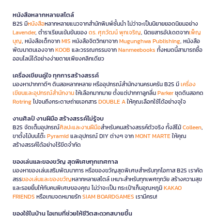
หนังสือหลากหลายสไตล์
B2S มี
หนังสือ
หลากหลายแนวจากสำนักพิมพ์ชั้นนำ ไม่ว่าจะเป็นนิยายยอดนิยมอย่าง
Lavender
, ตำราเรียนเข้มข้นของ
ดร. ศุภวัฒน์ พุกเจริญ
, นิตยสารอัปเดตจาก
เพ็ญ
บุญ
, หนังสือเด็กจาก
MIS
หนังสือจิตวิทยาจาก
Mugunghwa Publishing
, หนังสือ
พัฒนาตนเองจาก
KOOB
และวรรณกรรมจาก
Nanmeebooks
ทั้งหมดนี้สามารถซื้อ
ออนไลน์ได้อย่างง่ายดายเพียงคลิกเดียว
เครื่องเขียนคู่ใจ ทุกการสร้างสรรค์
มองหาปากกาดีๆ ดินสอหลากหลาย หรืออุปกรณ์สำนักงานครบครัน B2S มี
เครื่อง
เขียนและอุปกรณ์สำนักงาน
ให้เลือกมากมาย ตั้งแต่ปากกาลูกลื่น
Parker
ชุดดินสอกด
Rotring
ไปจนถึงกระดาษถ่ายเอกสาร
DOUBLE A
ให้คุณเลือกใช้ได้อย่างจุใจ
งานศิลป์ งานฝีมือ สร้างสรรค์ไม่รู้จบ
B2S จัดเต็มอุปกรณ์
ศิลปะและงานฝีมือ
สำหรับคนสร้างสรรค์ตัวจริง ทั้งสีไม้
Colleen
,
ขาตั้งไม้บนโต๊ะ
Pyramid
และอุปกรณ์ DIY ต่างๆ จาก
MONT MARTE
ให้คุณ
สร้างสรรค์ได้อย่างไร้ขีดจำกัด
ของเล่นและของขวัญ สุดพิเศษทุกเทศกาล
มองหาของเล่นเสริมพัฒนาการ หรือของขวัญสุดพิเศษสำหรับทุกโอกาส B2S เราคัด
สรร
ของเล่นและของขวัญ
หลากหลายสไตล์ เหมาะสำหรับทุกเพศทุกวัย สร้างความสุข
และรอยยิ้มให้กับคนพิเศษของคุณ ไม่ว่าจะเป็น กระเป๋าเก็บอุณหภูมิ
KAKAO
FRIENDS
หรือเกมจดหมายรัก
SIAM BOARDGAMES
เรามีครบ!
ของใช้ในบ้าน ไอเทมที่ช่วยให้ชีวิตสะดวกสบายขึ้น