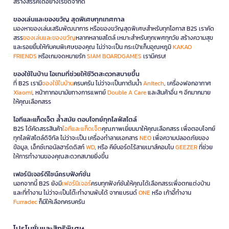
สร้างสรรค์ได้อย่างไร้ขีดจำกัด
ของเล่นและของขวัญ สุดพิเศษทุกเทศกาล
มองหาของเล่นเสริมพัฒนาการ หรือของขวัญสุดพิเศษสำหรับทุกโอกาส B2S เราคัด
สรร
ของเล่นและของขวัญ
หลากหลายสไตล์ เหมาะสำหรับทุกเพศทุกวัย สร้างความสุข
และรอยยิ้มให้กับคนพิเศษของคุณ ไม่ว่าจะเป็น กระเป๋าเก็บอุณหภูมิ
KAKAO
FRIENDS
หรือเกมจดหมายรัก
SIAM BOARDGAMES
เรามีครบ!
ของใช้ในบ้าน ไอเทมที่ช่วยให้ชีวิตสะดวกสบายขึ้น
ที่ B2S เรามี
ของใช้ในบ้าน
ครบครัน ไม่ว่าจะเป็นกาต้มน้ำ
Anitech
, เครื่องฟอกอากาศ
Xiaomi
, หน้ากากอนามัยทางการแพทย์
Double A Care
และสินค้าอื่น ๆ อีกมากมาย
ให้คุณเลือกสรร
ไอทีและแก็ดเจ็ต ล้ำสมัย ตอบโจทย์ทุกไลฟ์สไตล์
B2S ได้คัดสรรสินค้า
ไอทีและแก็ดเจ็ต
คุณภาพเยี่ยมมาให้คุณเลือกสรร เพื่อตอบโจทย์
ทุกไลฟ์สไตล์ดิจิทัล ไม่ว่าจะเป็น เครื่องทำลายเอกสาร
NEO
เพื่อความปลอดภัยของ
ข้อมูล, เอ็กซ์เทอนัลฮาร์ดดิสก์
WD
, หรือ คีย์บอร์ดไร้สายเมาส์คอมโบ
GEEZER
ที่ช่วย
ให้การทำงานของคุณสะดวกสบายยิ่งขึ้น
เฟอร์นิเจอร์ดีไซน์ครบฟังก์ชั่น
นอกจากนี้ B2S ยังมี
เฟอร์นิเจอร์
ครบทุกฟังก์ชันให้คุณได้เลือกสรรเพื่อตกแต่งบ้าน
และที่ทำงาน ไม่ว่าจะเป็นโต๊ะทำงานพับได้ จากแบรนด์
ONE
หรือ เก้าอี้ทำงาน
Furradec
ก็มีให้เลือกครบครัน
โปรโมชั่นและสิทธิพิเศษ