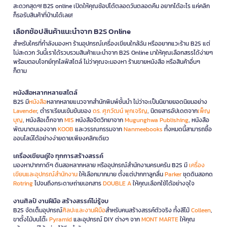
สะดวกสุดๆ! B2S online เปิดให้คุณช้อปได้ตลอดวันตลอดคืน อยากได้อะไร แค่คลิก
ก็รอรับสินค้าที่บ้านได้เลย!
เลือกช้อปสินค้าแนะนำจาก B2S Online
สำหรับใครที่กำลังมองหา ร้านอุปกรณ์เครื่องเขียนใกล้ฉัน หรืออยากแวะร้าน B2S แต่
ไม่สะดวก วันนี้เราได้รวบรวมสินค้าแนะนำจาก B2S Online มาให้คุณเลือกสรรได้ง่ายๆ
พร้อมตอบโจทย์ทุกไลฟ์สไตล์ ไม่ว่าคุณจะมองหา ร้านขายหนังสือ หรือสินค้าอื่นๆ
ก็ตาม
หนังสือหลากหลายสไตล์
B2S มี
หนังสือ
หลากหลายแนวจากสำนักพิมพ์ชั้นนำ ไม่ว่าจะเป็นนิยายยอดนิยมอย่าง
Lavender
, ตำราเรียนเข้มข้นของ
ดร. ศุภวัฒน์ พุกเจริญ
, นิตยสารอัปเดตจาก
เพ็ญ
บุญ
, หนังสือเด็กจาก
MIS
หนังสือจิตวิทยาจาก
Mugunghwa Publishing
, หนังสือ
พัฒนาตนเองจาก
KOOB
และวรรณกรรมจาก
Nanmeebooks
ทั้งหมดนี้สามารถซื้อ
ออนไลน์ได้อย่างง่ายดายเพียงคลิกเดียว
เครื่องเขียนคู่ใจ ทุกการสร้างสรรค์
มองหาปากกาดีๆ ดินสอหลากหลาย หรืออุปกรณ์สำนักงานครบครัน B2S มี
เครื่อง
เขียนและอุปกรณ์สำนักงาน
ให้เลือกมากมาย ตั้งแต่ปากกาลูกลื่น
Parker
ชุดดินสอกด
Rotring
ไปจนถึงกระดาษถ่ายเอกสาร
DOUBLE A
ให้คุณเลือกใช้ได้อย่างจุใจ
งานศิลป์ งานฝีมือ สร้างสรรค์ไม่รู้จบ
B2S จัดเต็มอุปกรณ์
ศิลปะและงานฝีมือ
สำหรับคนสร้างสรรค์ตัวจริง ทั้งสีไม้
Colleen
,
ขาตั้งไม้บนโต๊ะ
Pyramid
และอุปกรณ์ DIY ต่างๆ จาก
MONT MARTE
ให้คุณ