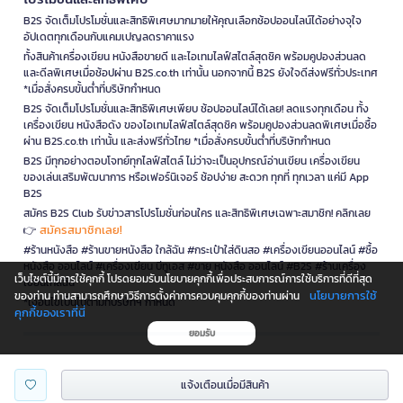
B2S จัดเต็มโปรโมชั่นและสิทธิพิเศษมากมายให้คุณเลือกช้อปออนไลน์ได้อย่างจุใจ
อัปเดตทุกเดือนกับแคมเปญลดราคาแรง
ทั้งสินค้าเครื่องเขียน หนังสือขายดี และไอเทมไลฟ์สไตล์สุดชิค พร้อมคูปองส่วนลด
และดีลพิเศษเมื่อช้อปผ่าน B2S.co.th เท่านั้น นอกจากนี้ B2S ยังใจดีส่งฟรีทั่วประเทศ
*เมื่อสั่งครบขั้นต่ำที่บริษัทกำหนด
B2S จัดเต็มโปรโมชั่นและสิทธิพิเศษเพียบ ช้อปออนไลน์ได้เลย! ลดแรงทุกเดือน ทั้ง
เครื่องเขียน หนังสือดัง ของไอเทมไลฟ์สไตล์สุดชิค พร้อมคูปองส่วนลดพิเศษเมื่อซื้อ
ผ่าน B2S.co.th เท่านั้น และส่งฟรีทั่วไทย *เมื่อสั่งครบขั้นต่ำที่บริษัทกำหนด
B2S มีทุกอย่างตอบโจทย์ทุกไลฟ์สไตล์ ไม่ว่าจะเป็นอุปกรณ์อ่านเขียน เครื่องเขียน
ของเล่นเสริมพัฒนาการ หรือเฟอร์นิเจอร์ ช้อปง่าย สะดวก ทุกที่ ทุกเวลา แค่มี App
B2S
สมัคร B2S Club รับข่าวสารโปรโมชั่นก่อนใคร และสิทธิพิเศษเฉพาะสมาชิก! คลิกเลย
สมัครสมาชิกเลย!
👉
#ร้านหนังสือ #ร้านขายหนังสือ ใกล้ฉัน #กระเป๋าใส่ดินสอ #เครื่องเขียนออนไลน์ #ซื้อ
หนังสือ ออนไลน์ #เครื่องเขียน บีทูเอส #ขาย หนังสือ ออนไลน์ #B2S #ร้านเครื่อง
เว็บไซต์นี้มีการใช้คุกกี้ โปรดยอมรับนโยบายคุกกี้เพื่อประสบการณ์การใช้บริการที่ดีที่สุด
เขียนใกล้ฉัน
นโยบายการใช้
ของท่าน ท่านสามารถศึกษาวิธีการตั้งค่าการควบคุมคุกกี้ของท่านผ่าน
*เงื่อนไขเป็นไปตามที่บริษัทฯ กำหนด
คุกกี้ของเราที่นี่
ยอมรับ
is a company operating under
แจ้งเตือนเมื่อมีสินค้า