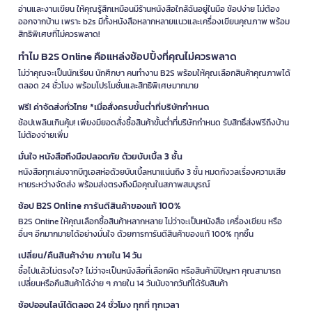
อ่านและงานเขียน ให้คุณรู้สึกเหมือนมีร้านหนังสือใกล้ฉันอยู่ในมือ ช้อปง่าย ไม่ต้อง
ออกจากบ้าน เพราะ b2s มีทั้งหนังสือหลากหลายแนวและเครื่องเขียนคุณภาพ พร้อม
สิทธิพิเศษที่ไม่ควรพลาด!
ทำไม B2S Online คือแหล่งช้อปปิ้งที่คุณไม่ควรพลาด
ไม่ว่าคุณจะเป็นนักเรียน นักศึกษา คนทำงาน B2S พร้อมให้คุณเลือกสินค้าคุณภาพได้
ตลอด 24 ชั่วโมง พร้อมโปรโมชั่นและสิทธิพิเศษมากมาย
ฟรี! ค่าจัดส่งทั่วไทย *เมื่อสั่งครบขั้นต่ำที่บริษัทกำหนด
ช้อปเพลินเกินคุ้ม! เพียงมียอดสั่งซื้อสินค้าขั้นต่ำที่บริษัทกำหนด รับสิทธิ์ส่งฟรีถึงบ้าน
ไม่ต้องจ่ายเพิ่ม
มั่นใจ หนังสือถึงมือปลอดภัย ด้วยบับเบิ้ล 3 ชั้น
หนังสือทุกเล่มจากบีทูเอสห่อด้วยบับเบิ้ลหนาแน่นถึง 3 ชั้น หมดกังวลเรื่องความเสีย
หายระหว่างจัดส่ง พร้อมส่งตรงถึงมือคุณในสภาพสมบูรณ์
ช้อป B2S Online การันตีสินค้าของแท้ 100%
B2S Online ให้คุณเลือกซื้อสินค้าหลากหลาย ไม่ว่าจะเป็นหนังสือ เครื่องเขียน หรือ
อื่นๆ อีกมากมายได้อย่างมั่นใจ ด้วยการการันตีสินค้าของแท้ 100% ทุกชิ้น
เปลี่ยน/คืนสินค้าง่าย ภายใน 14 วัน
ซื้อไปแล้วไม่ตรงใจ? ไม่ว่าจะเป็นหนังสือที่เลือกผิด หรือสินค้ามีปัญหา คุณสามารถ
เปลี่ยนหรือคืนสินค้าได้ง่าย ๆ ภายใน 14 วันนับจากวันที่ได้รับสินค้า
ช้อปออนไลน์ได้ตลอด 24 ชั่วโมง ทุกที่ ทุกเวลา