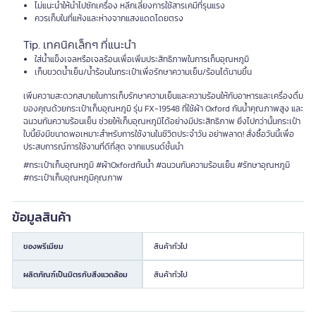
ไม่แนะนำให้นำไปซักเครื่อง หลีกเลี่ยงการใช้สารเคมีที่รุนแรง
ควรเก็บในที่แห้งและห่างจากแสงแดดโดยตรง
Tip. เทคนิคเล็กๆ ที่แนะนำ
ใส่น้ำแข็งเจลหรือเจลร้อนเพื่อเพิ่มประสิทธิภาพในการเก็บอุณหภูมิ
เก็บขวดน้ำเย็น/น้ำร้อนในกระเป๋าเพื่อรักษาความเย็น/ร้อนได้นานขึ้น
เพิ่มความสะดวกสบายในการเก็บรักษาความเย็นและความร้อนให้กับอาหารและเครื่องดื่ม
ของคุณด้วยกระเป๋าเก็บอุณหภูมิ รุ่น FX-19548 ที่ใช้ผ้า Oxford กันน้ำคุณภาพสูง และ
ฉนวนกันความร้อนเย็น ช่วยให้เก็บอุณหภูมิได้อย่างมีประสิทธิภาพ ยิ่งไปกว่านั้นกระเป๋า
ใบนี้ยังมีขนาดพอเหมาะสำหรับการใช้งานในชีวิตประจำวัน อย่าพลาด! สั่งซื้อวันนี้เพื่อ
ประสบการณ์การใช้งานที่ดีที่สุด จากแบรนด์ชั้นนำ
#กระเป๋าเก็บอุณหภูมิ #ผ้าOxfordกันน้ำ #ฉนวนกันความร้อนเย็น #รักษาอุณหภูมิ
#กระเป๋าเก็บอุณหภูมิคุณภาพ
ข้อมูลสินค้า
ของพรีเมียม
สินค้าทั่วไป
ผลิตภัณฑ์เป็นมิตรกับสิ่งแวดล้อม
สินค้าทั่วไป