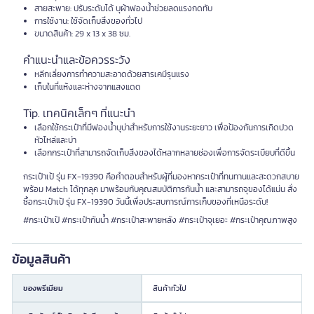
สายสะพาย: ปรับระดับได้ บุผ้าฟองน้ำช่วยลดแรงกดทับ
การใช้งาน: ใช้จัดเก็บสิ่งของทั่วไป
ขนาดสินค้า: 29 x 13 x 38 ซม.
คำแนะนำและข้อควรระวัง
หลีกเลี่ยงการทำความสะอาดด้วยสารเคมีรุนแรง
เก็บในที่แห้งและห่างจากแสงแดด
Tip. เทคนิคเล็กๆ ที่แนะนำ
เลือกใช้กระเป๋าที่มีฟองน้ำบุบ่าสำหรับการใช้งานระยะยาว เพื่อป้องกันการเกิดปวด
หัวไหล่และบ่า
เลือกกระเป๋าที่สามารถจัดเก็บสิ่งของได้หลากหลายช่องเพื่อการจัดระเบียบที่ดีขึ้น
กระเป๋าเป้ รุ่น FX-19390 คือคำตอบสำหรับผู้ที่มองหากระเป๋าที่ทนทานและสะดวกสบาย
พร้อม Match ได้ทุกลุค มาพร้อมกับคุณสมบัติการกันน้ำ และสามารถจุของได้แน่น สั่ง
ซื้อกระเป๋าเป้ รุ่น FX-19390 วันนี้เพื่อประสบการณ์การเก็บของที่เหนือระดับ!
#กระเป๋าเป้ #กระเป๋ากันน้ำ #กระเป๋าสะพายหลัง #กระเป๋าจุเยอะ #กระเป๋าคุณภาพสูง
ข้อมูลสินค้า
ของพรีเมียม
สินค้าทั่วไป