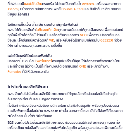
ที่ B2S เรามี
ของใช้ในบ้าน
ครบครัน ไม่ว่าจะเป็นกาต้มน้ำ
Anitech
, เครื่องฟอกอากาศ
Xiaomi
, หน้ากากอนามัยทางการแพทย์
Double A Care
และสินค้าอื่น ๆ อีกมากมาย
ให้คุณเลือกสรร
ไอทีและแก็ดเจ็ต ล้ำสมัย ตอบโจทย์ทุกไลฟ์สไตล์
B2S ได้คัดสรรสินค้า
ไอทีและแก็ดเจ็ต
คุณภาพเยี่ยมมาให้คุณเลือกสรร เพื่อตอบโจทย์
ทุกไลฟ์สไตล์ดิจิทัล ไม่ว่าจะเป็น เครื่องทำลายเอกสาร
NEO
เพื่อความปลอดภัยของ
ข้อมูล, เอ็กซ์เทอนัลฮาร์ดดิสก์
WD
, หรือ คีย์บอร์ดไร้สายเมาส์คอมโบ
GEEZER
ที่ช่วย
ให้การทำงานของคุณสะดวกสบายยิ่งขึ้น
เฟอร์นิเจอร์ดีไซน์ครบฟังก์ชั่น
นอกจากนี้ B2S ยังมี
เฟอร์นิเจอร์
ครบทุกฟังก์ชันให้คุณได้เลือกสรรเพื่อตกแต่งบ้าน
และที่ทำงาน ไม่ว่าจะเป็นโต๊ะทำงานพับได้ จากแบรนด์
ONE
หรือ เก้าอี้ทำงาน
Furradec
ก็มีให้เลือกครบครัน
โปรโมชั่นและสิทธิพิเศษ
B2S จัดเต็มโปรโมชั่นและสิทธิพิเศษมากมายให้คุณเลือกช้อปออนไลน์ได้อย่างจุใจ
อัปเดตทุกเดือนกับแคมเปญลดราคาแรง
ทั้งสินค้าเครื่องเขียน หนังสือขายดี และไอเทมไลฟ์สไตล์สุดชิค พร้อมคูปองส่วนลด
และดีลพิเศษเมื่อช้อปผ่าน B2S.co.th เท่านั้น นอกจากนี้ B2S ยังใจดีส่งฟรีทั่วประเทศ
*เมื่อสั่งครบขั้นต่ำที่บริษัทกำหนด
B2S จัดเต็มโปรโมชั่นและสิทธิพิเศษเพียบ ช้อปออนไลน์ได้เลย! ลดแรงทุกเดือน ทั้ง
เครื่องเขียน หนังสือดัง ของไอเทมไลฟ์สไตล์สุดชิค พร้อมคูปองส่วนลดพิเศษเมื่อซื้อ