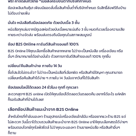
ฟรี! ค่าจัดส่งทั่วไทย *เมื่อสั่งครบขั้นต่ำที่บริษัทกำหนด
ช้อปเพลินเกินคุ้ม! เพียงมียอดสั่งซื้อสินค้าขั้นต่ำที่บริษัทกำหนด รับสิทธิ์ส่งฟรีถึงบ้าน
ไม่ต้องจ่ายเพิ่ม
มั่นใจ หนังสือถึงมือปลอดภัย ด้วยบับเบิ้ล 3 ชั้น
หนังสือทุกเล่มจากบีทูเอสห่อด้วยบับเบิ้ลหนาแน่นถึง 3 ชั้น หมดกังวลเรื่องความเสีย
หายระหว่างจัดส่ง พร้อมส่งตรงถึงมือคุณในสภาพสมบูรณ์
ช้อป B2S Online การันตีสินค้าของแท้ 100%
B2S Online ให้คุณเลือกซื้อสินค้าหลากหลาย ไม่ว่าจะเป็นหนังสือ เครื่องเขียน หรือ
อื่นๆ อีกมากมายได้อย่างมั่นใจ ด้วยการการันตีสินค้าของแท้ 100% ทุกชิ้น
เปลี่ยน/คืนสินค้าง่าย ภายใน 14 วัน
ซื้อไปแล้วไม่ตรงใจ? ไม่ว่าจะเป็นหนังสือที่เลือกผิด หรือสินค้ามีปัญหา คุณสามารถ
เปลี่ยนหรือคืนสินค้าได้ง่าย ๆ ภายใน 14 วันนับจากวันที่ได้รับสินค้า
ช้อปออนไลน์ได้ตลอด 24 ชั่วโมง ทุกที่ ทุกเวลา
สะดวกสุดๆ! B2S online เปิดให้คุณช้อปได้ตลอดวันตลอดคืน อยากได้อะไร แค่คลิก
ก็รอรับสินค้าที่บ้านได้เลย!
เลือกช้อปสินค้าแนะนำจาก B2S Online
สำหรับใครที่กำลังมองหา ร้านอุปกรณ์เครื่องเขียนใกล้ฉัน หรืออยากแวะร้าน B2S แต่
ไม่สะดวก วันนี้เราได้รวบรวมสินค้าแนะนำจาก B2S Online มาให้คุณเลือกสรรได้ง่ายๆ
พร้อมตอบโจทย์ทุกไลฟ์สไตล์ ไม่ว่าคุณจะมองหา ร้านขายหนังสือ หรือสินค้าอื่นๆ
ก็ตาม