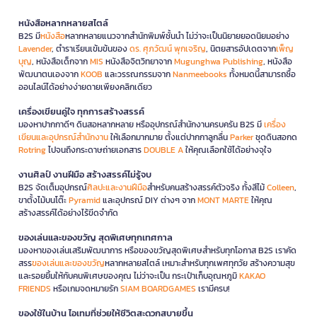
หนังสือหลากหลายสไตล์
B2S มี
หนังสือ
หลากหลายแนวจากสำนักพิมพ์ชั้นนำ ไม่ว่าจะเป็นนิยายยอดนิยมอย่าง
Lavender
, ตำราเรียนเข้มข้นของ
ดร. ศุภวัฒน์ พุกเจริญ
, นิตยสารอัปเดตจาก
เพ็ญ
บุญ
, หนังสือเด็กจาก
MIS
หนังสือจิตวิทยาจาก
Mugunghwa Publishing
, หนังสือ
พัฒนาตนเองจาก
KOOB
และวรรณกรรมจาก
Nanmeebooks
ทั้งหมดนี้สามารถซื้อ
ออนไลน์ได้อย่างง่ายดายเพียงคลิกเดียว
เครื่องเขียนคู่ใจ ทุกการสร้างสรรค์
มองหาปากกาดีๆ ดินสอหลากหลาย หรืออุปกรณ์สำนักงานครบครัน B2S มี
เครื่อง
เขียนและอุปกรณ์สำนักงาน
ให้เลือกมากมาย ตั้งแต่ปากกาลูกลื่น
Parker
ชุดดินสอกด
Rotring
ไปจนถึงกระดาษถ่ายเอกสาร
DOUBLE A
ให้คุณเลือกใช้ได้อย่างจุใจ
งานศิลป์ งานฝีมือ สร้างสรรค์ไม่รู้จบ
B2S จัดเต็มอุปกรณ์
ศิลปะและงานฝีมือ
สำหรับคนสร้างสรรค์ตัวจริง ทั้งสีไม้
Colleen
,
ขาตั้งไม้บนโต๊ะ
Pyramid
และอุปกรณ์ DIY ต่างๆ จาก
MONT MARTE
ให้คุณ
สร้างสรรค์ได้อย่างไร้ขีดจำกัด
ของเล่นและของขวัญ สุดพิเศษทุกเทศกาล
มองหาของเล่นเสริมพัฒนาการ หรือของขวัญสุดพิเศษสำหรับทุกโอกาส B2S เราคัด
สรร
ของเล่นและของขวัญ
หลากหลายสไตล์ เหมาะสำหรับทุกเพศทุกวัย สร้างความสุข
และรอยยิ้มให้กับคนพิเศษของคุณ ไม่ว่าจะเป็น กระเป๋าเก็บอุณหภูมิ
KAKAO
FRIENDS
หรือเกมจดหมายรัก
SIAM BOARDGAMES
เรามีครบ!
ของใช้ในบ้าน ไอเทมที่ช่วยให้ชีวิตสะดวกสบายขึ้น