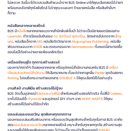
ไม่สะดวก วันนี้เราได้รวบรวมสินค้าแนะนำจาก B2S Online มาให้คุณเลือกสรรได้ง่ายๆ
พร้อมตอบโจทย์ทุกไลฟ์สไตล์ ไม่ว่าคุณจะมองหา ร้านขายหนังสือ หรือสินค้าอื่นๆ
ก็ตาม
หนังสือหลากหลายสไตล์
B2S มี
หนังสือ
หลากหลายแนวจากสำนักพิมพ์ชั้นนำ ไม่ว่าจะเป็นนิยายยอดนิยมอย่าง
Lavender
, ตำราเรียนเข้มข้นของ
ดร. ศุภวัฒน์ พุกเจริญ
, นิตยสารอัปเดตจาก
เพ็ญ
บุญ
, หนังสือเด็กจาก
MIS
หนังสือจิตวิทยาจาก
Mugunghwa Publishing
, หนังสือ
พัฒนาตนเองจาก
KOOB
และวรรณกรรมจาก
Nanmeebooks
ทั้งหมดนี้สามารถซื้อ
ออนไลน์ได้อย่างง่ายดายเพียงคลิกเดียว
เครื่องเขียนคู่ใจ ทุกการสร้างสรรค์
มองหาปากกาดีๆ ดินสอหลากหลาย หรืออุปกรณ์สำนักงานครบครัน B2S มี
เครื่อง
เขียนและอุปกรณ์สำนักงาน
ให้เลือกมากมาย ตั้งแต่ปากกาลูกลื่น
Parker
ชุดดินสอกด
Rotring
ไปจนถึงกระดาษถ่ายเอกสาร
DOUBLE A
ให้คุณเลือกใช้ได้อย่างจุใจ
งานศิลป์ งานฝีมือ สร้างสรรค์ไม่รู้จบ
B2S จัดเต็มอุปกรณ์
ศิลปะและงานฝีมือ
สำหรับคนสร้างสรรค์ตัวจริง ทั้งสีไม้
Colleen
,
ขาตั้งไม้บนโต๊ะ
Pyramid
และอุปกรณ์ DIY ต่างๆ จาก
MONT MARTE
ให้คุณ
สร้างสรรค์ได้อย่างไร้ขีดจำกัด
ของเล่นและของขวัญ สุดพิเศษทุกเทศกาล
มองหาของเล่นเสริมพัฒนาการ หรือของขวัญสุดพิเศษสำหรับทุกโอกาส B2S เราคัด
สรร
ของเล่นและของขวัญ
หลากหลายสไตล์ เหมาะสำหรับทุกเพศทุกวัย สร้างความสุข
และรอยยิ้มให้กับคนพิเศษของคุณ ไม่ว่าจะเป็น กระเป๋าเก็บอุณหภูมิ
KAKAO