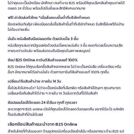
ไม่ว่าคุณจะเป็นนักเรียน นักศึกษา คนทำงาน B2S พร้อมให้คุณเลือกสินค้าคุณภาพได้
ตลอด 24 ชั่วโมง พร้อมโปรโมชั่นและสิทธิพิเศษมากมาย
ฟรี! ค่าจัดส่งทั่วไทย *เมื่อสั่งครบขั้นต่ำที่บริษัทกำหนด
ช้อปเพลินเกินคุ้ม! เพียงมียอดสั่งซื้อสินค้าขั้นต่ำที่บริษัทกำหนด รับสิทธิ์ส่งฟรีถึงบ้าน
ไม่ต้องจ่ายเพิ่ม
มั่นใจ หนังสือถึงมือปลอดภัย ด้วยบับเบิ้ล 3 ชั้น
หนังสือทุกเล่มจากบีทูเอสห่อด้วยบับเบิ้ลหนาแน่นถึง 3 ชั้น หมดกังวลเรื่องความเสีย
หายระหว่างจัดส่ง พร้อมส่งตรงถึงมือคุณในสภาพสมบูรณ์
ช้อป B2S Online การันตีสินค้าของแท้ 100%
B2S Online ให้คุณเลือกซื้อสินค้าหลากหลาย ไม่ว่าจะเป็นหนังสือ เครื่องเขียน หรือ
อื่นๆ อีกมากมายได้อย่างมั่นใจ ด้วยการการันตีสินค้าของแท้ 100% ทุกชิ้น
เปลี่ยน/คืนสินค้าง่าย ภายใน 14 วัน
ซื้อไปแล้วไม่ตรงใจ? ไม่ว่าจะเป็นหนังสือที่เลือกผิด หรือสินค้ามีปัญหา คุณสามารถ
เปลี่ยนหรือคืนสินค้าได้ง่าย ๆ ภายใน 14 วันนับจากวันที่ได้รับสินค้า
ช้อปออนไลน์ได้ตลอด 24 ชั่วโมง ทุกที่ ทุกเวลา
สะดวกสุดๆ! B2S online เปิดให้คุณช้อปได้ตลอดวันตลอดคืน อยากได้อะไร แค่คลิก
ก็รอรับสินค้าที่บ้านได้เลย!
เลือกช้อปสินค้าแนะนำจาก B2S Online
สำหรับใครที่กำลังมองหา ร้านอุปกรณ์เครื่องเขียนใกล้ฉัน หรืออยากแวะร้าน B2S แต่