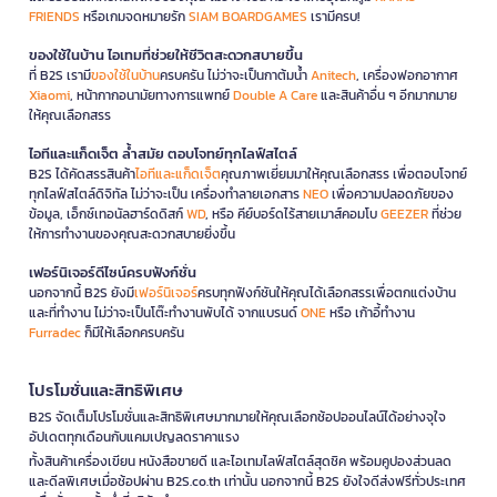
FRIENDS
หรือเกมจดหมายรัก
SIAM BOARDGAMES
เรามีครบ!
ของใช้ในบ้าน ไอเทมที่ช่วยให้ชีวิตสะดวกสบายขึ้น
ที่ B2S เรามี
ของใช้ในบ้าน
ครบครัน ไม่ว่าจะเป็นกาต้มน้ำ
Anitech
, เครื่องฟอกอากาศ
Xiaomi
, หน้ากากอนามัยทางการแพทย์
Double A Care
และสินค้าอื่น ๆ อีกมากมาย
ให้คุณเลือกสรร
ไอทีและแก็ดเจ็ต ล้ำสมัย ตอบโจทย์ทุกไลฟ์สไตล์
B2S ได้คัดสรรสินค้า
ไอทีและแก็ดเจ็ต
คุณภาพเยี่ยมมาให้คุณเลือกสรร เพื่อตอบโจทย์
ทุกไลฟ์สไตล์ดิจิทัล ไม่ว่าจะเป็น เครื่องทำลายเอกสาร
NEO
เพื่อความปลอดภัยของ
ข้อมูล, เอ็กซ์เทอนัลฮาร์ดดิสก์
WD
, หรือ คีย์บอร์ดไร้สายเมาส์คอมโบ
GEEZER
ที่ช่วย
ให้การทำงานของคุณสะดวกสบายยิ่งขึ้น
เฟอร์นิเจอร์ดีไซน์ครบฟังก์ชั่น
นอกจากนี้ B2S ยังมี
เฟอร์นิเจอร์
ครบทุกฟังก์ชันให้คุณได้เลือกสรรเพื่อตกแต่งบ้าน
และที่ทำงาน ไม่ว่าจะเป็นโต๊ะทำงานพับได้ จากแบรนด์
ONE
หรือ เก้าอี้ทำงาน
Furradec
ก็มีให้เลือกครบครัน
โปรโมชั่นและสิทธิพิเศษ
B2S จัดเต็มโปรโมชั่นและสิทธิพิเศษมากมายให้คุณเลือกช้อปออนไลน์ได้อย่างจุใจ
อัปเดตทุกเดือนกับแคมเปญลดราคาแรง
ทั้งสินค้าเครื่องเขียน หนังสือขายดี และไอเทมไลฟ์สไตล์สุดชิค พร้อมคูปองส่วนลด
และดีลพิเศษเมื่อช้อปผ่าน B2S.co.th เท่านั้น นอกจากนี้ B2S ยังใจดีส่งฟรีทั่วประเทศ