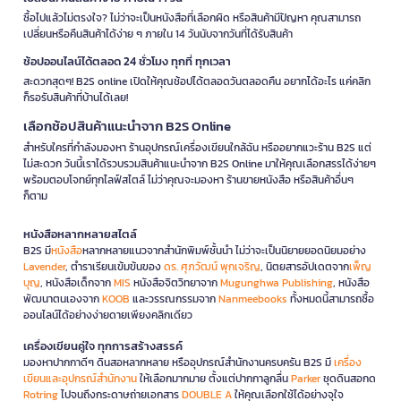
ซื้อไปแล้วไม่ตรงใจ? ไม่ว่าจะเป็นหนังสือที่เลือกผิด หรือสินค้ามีปัญหา คุณสามารถ
เปลี่ยนหรือคืนสินค้าได้ง่าย ๆ ภายใน 14 วันนับจากวันที่ได้รับสินค้า
ช้อปออนไลน์ได้ตลอด 24 ชั่วโมง ทุกที่ ทุกเวลา
สะดวกสุดๆ! B2S online เปิดให้คุณช้อปได้ตลอดวันตลอดคืน อยากได้อะไร แค่คลิก
ก็รอรับสินค้าที่บ้านได้เลย!
เลือกช้อปสินค้าแนะนำจาก B2S Online
สำหรับใครที่กำลังมองหา ร้านอุปกรณ์เครื่องเขียนใกล้ฉัน หรืออยากแวะร้าน B2S แต่
ไม่สะดวก วันนี้เราได้รวบรวมสินค้าแนะนำจาก B2S Online มาให้คุณเลือกสรรได้ง่ายๆ
พร้อมตอบโจทย์ทุกไลฟ์สไตล์ ไม่ว่าคุณจะมองหา ร้านขายหนังสือ หรือสินค้าอื่นๆ
ก็ตาม
หนังสือหลากหลายสไตล์
B2S มี
หนังสือ
หลากหลายแนวจากสำนักพิมพ์ชั้นนำ ไม่ว่าจะเป็นนิยายยอดนิยมอย่าง
Lavender
, ตำราเรียนเข้มข้นของ
ดร. ศุภวัฒน์ พุกเจริญ
, นิตยสารอัปเดตจาก
เพ็ญ
บุญ
, หนังสือเด็กจาก
MIS
หนังสือจิตวิทยาจาก
Mugunghwa Publishing
, หนังสือ
พัฒนาตนเองจาก
KOOB
และวรรณกรรมจาก
Nanmeebooks
ทั้งหมดนี้สามารถซื้อ
ออนไลน์ได้อย่างง่ายดายเพียงคลิกเดียว
เครื่องเขียนคู่ใจ ทุกการสร้างสรรค์
มองหาปากกาดีๆ ดินสอหลากหลาย หรืออุปกรณ์สำนักงานครบครัน B2S มี
เครื่อง
เขียนและอุปกรณ์สำนักงาน
ให้เลือกมากมาย ตั้งแต่ปากกาลูกลื่น
Parker
ชุดดินสอกด
Rotring
ไปจนถึงกระดาษถ่ายเอกสาร
DOUBLE A
ให้คุณเลือกใช้ได้อย่างจุใจ