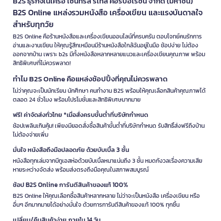
B2S ธุรกิจในเครือ เซ็นทรัล รีเทล คอร์ปอเรชั่น จำกัด (มหาชน)
B2S Online แหล่งรวมหนังสือ เครื่องเขียน และแรงบันดาลใจ
สำหรับทุกวัย
B2S Online คือร้านหนังสือและเครื่องเขียนออนไลน์ที่ครบครัน ตอบโจทย์คนรักการ
อ่านและงานเขียน ให้คุณรู้สึกเหมือนมีร้านหนังสือใกล้ฉันอยู่ในมือ ช้อปง่าย ไม่ต้อง
ออกจากบ้าน เพราะ b2s มีทั้งหนังสือหลากหลายแนวและเครื่องเขียนคุณภาพ พร้อม
สิทธิพิเศษที่ไม่ควรพลาด!
ทำไม B2S Online คือแหล่งช้อปปิ้งที่คุณไม่ควรพลาด
ไม่ว่าคุณจะเป็นนักเรียน นักศึกษา คนทำงาน B2S พร้อมให้คุณเลือกสินค้าคุณภาพได้
ตลอด 24 ชั่วโมง พร้อมโปรโมชั่นและสิทธิพิเศษมากมาย
ฟรี! ค่าจัดส่งทั่วไทย *เมื่อสั่งครบขั้นต่ำที่บริษัทกำหนด
ช้อปเพลินเกินคุ้ม! เพียงมียอดสั่งซื้อสินค้าขั้นต่ำที่บริษัทกำหนด รับสิทธิ์ส่งฟรีถึงบ้าน
ไม่ต้องจ่ายเพิ่ม
มั่นใจ หนังสือถึงมือปลอดภัย ด้วยบับเบิ้ล 3 ชั้น
หนังสือทุกเล่มจากบีทูเอสห่อด้วยบับเบิ้ลหนาแน่นถึง 3 ชั้น หมดกังวลเรื่องความเสีย
หายระหว่างจัดส่ง พร้อมส่งตรงถึงมือคุณในสภาพสมบูรณ์
ช้อป B2S Online การันตีสินค้าของแท้ 100%
B2S Online ให้คุณเลือกซื้อสินค้าหลากหลาย ไม่ว่าจะเป็นหนังสือ เครื่องเขียน หรือ
อื่นๆ อีกมากมายได้อย่างมั่นใจ ด้วยการการันตีสินค้าของแท้ 100% ทุกชิ้น
เปลี่ยน/คืนสินค้าง่าย ภายใน 14 วัน