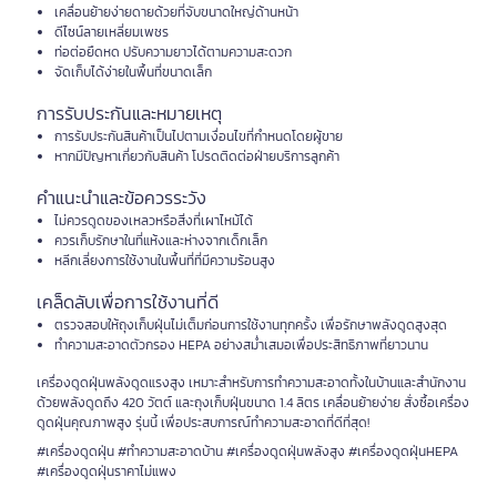
เคลื่อนย้ายง่ายดายด้วยที่จับขนาดใหญ่ด้านหน้า
ดีไซน์ลายเหลี่ยมเพชร
ท่อต่อยืดหด ปรับความยาวได้ตามความสะดวก
จัดเก็บได้ง่ายในพื้นที่ขนาดเล็ก
การรับประกันและหมายเหตุ
การรับประกันสินค้าเป็นไปตามเงื่อนไขที่กำหนดโดยผู้ขาย
หากมีปัญหาเกี่ยวกับสินค้า โปรดติดต่อฝ่ายบริการลูกค้า
คำแนะนำและข้อควรระวัง
ไม่ควรดูดของเหลวหรือสิ่งที่เผาไหม้ได้
ควรเก็บรักษาในที่แห้งและห่างจากเด็กเล็ก
หลีกเลี่ยงการใช้งานในพื้นที่ที่มีความร้อนสูง
เคล็ดลับเพื่อการใช้งานที่ดี
ตรวจสอบให้ถุงเก็บฝุ่นไม่เต็มก่อนการใช้งานทุกครั้ง เพื่อรักษาพลังดูดสูงสุด
ทำความสะอาดตัวกรอง HEPA อย่างสม่ำเสมอเพื่อประสิทธิภาพที่ยาวนาน
เครื่องดูดฝุ่นพลังดูดแรงสูง เหมาะสำหรับการทำความสะอาดทั้งในบ้านและสำนักงาน
ด้วยพลังดูดถึง 420 วัตต์ และถุงเก็บฝุ่นขนาด 1.4 ลิตร เคลื่อนย้ายง่าย สั่งซื้อเครื่อง
ดูดฝุ่นคุณภาพสูง รุ่นนี้ เพื่อประสบการณ์ทำความสะอาดที่ดีที่สุด!
#เครื่องดูดฝุ่น #ทำความสะอาดบ้าน #เครื่องดูดฝุ่นพลังสูง #เครื่องดูดฝุ่นHEPA
#เครื่องดูดฝุ่นราคาไม่แพง