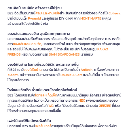
งานศิลป์ งานฝีมือ สร้างสรรค์ไม่รู้จบ
B2S จัดเต็มอุปกรณ์
ศิลปะและงานฝีมือ
สำหรับคนสร้างสรรค์ตัวจริง ทั้งสีไม้
Colleen
,
ขาตั้งไม้บนโต๊ะ
Pyramid
และอุปกรณ์ DIY ต่างๆ จาก
MONT MARTE
ให้คุณ
สร้างสรรค์ได้อย่างไร้ขีดจำกัด
ของเล่นและของขวัญ สุดพิเศษทุกเทศกาล
มองหาของเล่นเสริมพัฒนาการ หรือของขวัญสุดพิเศษสำหรับทุกโอกาส B2S เราคัด
สรร
ของเล่นและของขวัญ
หลากหลายสไตล์ เหมาะสำหรับทุกเพศทุกวัย สร้างความสุข
และรอยยิ้มให้กับคนพิเศษของคุณ ไม่ว่าจะเป็น กระเป๋าเก็บอุณหภูมิ
KAKAO
FRIENDS
หรือเกมจดหมายรัก
SIAM BOARDGAMES
เรามีครบ!
ของใช้ในบ้าน ไอเทมที่ช่วยให้ชีวิตสะดวกสบายขึ้น
ที่ B2S เรามี
ของใช้ในบ้าน
ครบครัน ไม่ว่าจะเป็นกาต้มน้ำ
Anitech
, เครื่องฟอกอากาศ
Xiaomi
, หน้ากากอนามัยทางการแพทย์
Double A Care
และสินค้าอื่น ๆ อีกมากมาย
ให้คุณเลือกสรร
ไอทีและแก็ดเจ็ต ล้ำสมัย ตอบโจทย์ทุกไลฟ์สไตล์
B2S ได้คัดสรรสินค้า
ไอทีและแก็ดเจ็ต
คุณภาพเยี่ยมมาให้คุณเลือกสรร เพื่อตอบโจทย์
ทุกไลฟ์สไตล์ดิจิทัล ไม่ว่าจะเป็น เครื่องทำลายเอกสาร
NEO
เพื่อความปลอดภัยของ
ข้อมูล, เอ็กซ์เทอนัลฮาร์ดดิสก์
WD
, หรือ คีย์บอร์ดไร้สายเมาส์คอมโบ
GEEZER
ที่ช่วย
ให้การทำงานของคุณสะดวกสบายยิ่งขึ้น
เฟอร์นิเจอร์ดีไซน์ครบฟังก์ชั่น
นอกจากนี้ B2S ยังมี
เฟอร์นิเจอร์
ครบทุกฟังก์ชันให้คุณได้เลือกสรรเพื่อตกแต่งบ้าน