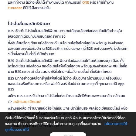
และที่ทำงาน ไม่ว่าจะเป็นโต๊ะทำงานพับได้ จากแบรนด์
ONE
หรือ เก้าอี้ทำงาน
Furradec
ก็มีให้เลือกครบครัน
โปรโมชั่นและสิทธิพิเศษ
B2S จัดเต็มโปรโมชั่นและสิทธิพิเศษมากมายให้คุณเลือกช้อปออนไลน์ได้อย่างจุใจ
อัปเดตทุกเดือนกับแคมเปญลดราคาแรง
ทั้งสินค้าเครื่องเขียน หนังสือขายดี และไอเทมไลฟ์สไตล์สุดชิค พร้อมคูปองส่วนลด
และดีลพิเศษเมื่อช้อปผ่าน B2S.co.th เท่านั้น นอกจากนี้ B2S ยังใจดีส่งฟรีทั่วประเทศ
*เมื่อสั่งครบขั้นต่ำที่บริษัทกำหนด
B2S จัดเต็มโปรโมชั่นและสิทธิพิเศษเพียบ ช้อปออนไลน์ได้เลย! ลดแรงทุกเดือน ทั้ง
เครื่องเขียน หนังสือดัง ของไอเทมไลฟ์สไตล์สุดชิค พร้อมคูปองส่วนลดพิเศษเมื่อซื้อ
ผ่าน B2S.co.th เท่านั้น และส่งฟรีทั่วไทย *เมื่อสั่งครบขั้นต่ำที่บริษัทกำหนด
B2S มีทุกอย่างตอบโจทย์ทุกไลฟ์สไตล์ ไม่ว่าจะเป็นอุปกรณ์อ่านเขียน เครื่องเขียน
ของเล่นเสริมพัฒนาการ หรือเฟอร์นิเจอร์ ช้อปง่าย สะดวก ทุกที่ ทุกเวลา แค่มี App
B2S
สมัคร B2S Club รับข่าวสารโปรโมชั่นก่อนใคร และสิทธิพิเศษเฉพาะสมาชิก! คลิกเลย
สมัครสมาชิกเลย!
👉
#ร้านหนังสือ #ร้านขายหนังสือ ใกล้ฉัน #กระเป๋าใส่ดินสอ #เครื่องเขียนออนไลน์ #ซื้อ
หนังสือ ออนไลน์ #เครื่องเขียน บีทูเอส #ขาย หนังสือ ออนไลน์ #B2S #ร้านเครื่อง
เว็บไซต์นี้มีการใช้คุกกี้ โปรดยอมรับนโยบายคุกกี้เพื่อประสบการณ์การใช้บริการที่ดีที่สุด
เขียนใกล้ฉัน
นโยบายการใช้
ของท่าน ท่านสามารถศึกษาวิธีการตั้งค่าการควบคุมคุกกี้ของท่านผ่าน
*เงื่อนไขเป็นไปตามที่บริษัทฯ กำหนด
คุกกี้ของเราที่นี่