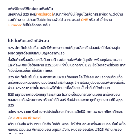
เฟอร์นิเจอร์ดีไซน์ครบฟังก์ชั่น
นอกจากนี้ B2S ยังมี
เฟอร์นิเจอร์
ครบทุกฟังก์ชันให้คุณได้เลือกสรรเพื่อตกแต่งบ้าน
และที่ทำงาน ไม่ว่าจะเป็นโต๊ะทำงานพับได้ จากแบรนด์
ONE
หรือ เก้าอี้ทำงาน
Furradec
ก็มีให้เลือกครบครัน
โปรโมชั่นและสิทธิพิเศษ
B2S จัดเต็มโปรโมชั่นและสิทธิพิเศษมากมายให้คุณเลือกช้อปออนไลน์ได้อย่างจุใจ
อัปเดตทุกเดือนกับแคมเปญลดราคาแรง
ทั้งสินค้าเครื่องเขียน หนังสือขายดี และไอเทมไลฟ์สไตล์สุดชิค พร้อมคูปองส่วนลด
และดีลพิเศษเมื่อช้อปผ่าน B2S.co.th เท่านั้น นอกจากนี้ B2S ยังใจดีส่งฟรีทั่วประเทศ
*เมื่อสั่งครบขั้นต่ำที่บริษัทกำหนด
B2S จัดเต็มโปรโมชั่นและสิทธิพิเศษเพียบ ช้อปออนไลน์ได้เลย! ลดแรงทุกเดือน ทั้ง
เครื่องเขียน หนังสือดัง ของไอเทมไลฟ์สไตล์สุดชิค พร้อมคูปองส่วนลดพิเศษเมื่อซื้อ
ผ่าน B2S.co.th เท่านั้น และส่งฟรีทั่วไทย *เมื่อสั่งครบขั้นต่ำที่บริษัทกำหนด
B2S มีทุกอย่างตอบโจทย์ทุกไลฟ์สไตล์ ไม่ว่าจะเป็นอุปกรณ์อ่านเขียน เครื่องเขียน
ของเล่นเสริมพัฒนาการ หรือเฟอร์นิเจอร์ ช้อปง่าย สะดวก ทุกที่ ทุกเวลา แค่มี App
B2S
สมัคร B2S Club รับข่าวสารโปรโมชั่นก่อนใคร และสิทธิพิเศษเฉพาะสมาชิก! คลิกเลย
สมัครสมาชิกเลย!
👉
#ร้านหนังสือ #ร้านขายหนังสือ ใกล้ฉัน #กระเป๋าใส่ดินสอ #เครื่องเขียนออนไลน์ #ซื้อ
หนังสือ ออนไลน์ #เครื่องเขียน บีทูเอส #ขาย หนังสือ ออนไลน์ #B2S #ร้านเครื่อง