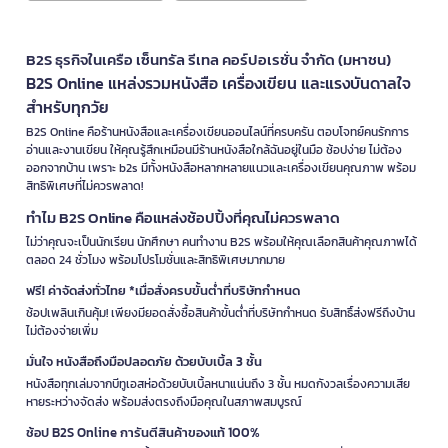
B2S ธุรกิจในเครือ เซ็นทรัล รีเทล คอร์ปอเรชั่น จำกัด (มหาชน)
B2S Online แหล่งรวมหนังสือ เครื่องเขียน และแรงบันดาลใจ
สำหรับทุกวัย
B2S Online คือร้านหนังสือและเครื่องเขียนออนไลน์ที่ครบครัน ตอบโจทย์คนรักการ
อ่านและงานเขียน ให้คุณรู้สึกเหมือนมีร้านหนังสือใกล้ฉันอยู่ในมือ ช้อปง่าย ไม่ต้อง
ออกจากบ้าน เพราะ b2s มีทั้งหนังสือหลากหลายแนวและเครื่องเขียนคุณภาพ พร้อม
สิทธิพิเศษที่ไม่ควรพลาด!
ทำไม B2S Online คือแหล่งช้อปปิ้งที่คุณไม่ควรพลาด
ไม่ว่าคุณจะเป็นนักเรียน นักศึกษา คนทำงาน B2S พร้อมให้คุณเลือกสินค้าคุณภาพได้
ตลอด 24 ชั่วโมง พร้อมโปรโมชั่นและสิทธิพิเศษมากมาย
ฟรี! ค่าจัดส่งทั่วไทย *เมื่อสั่งครบขั้นต่ำที่บริษัทกำหนด
ช้อปเพลินเกินคุ้ม! เพียงมียอดสั่งซื้อสินค้าขั้นต่ำที่บริษัทกำหนด รับสิทธิ์ส่งฟรีถึงบ้าน
ไม่ต้องจ่ายเพิ่ม
มั่นใจ หนังสือถึงมือปลอดภัย ด้วยบับเบิ้ล 3 ชั้น
หนังสือทุกเล่มจากบีทูเอสห่อด้วยบับเบิ้ลหนาแน่นถึง 3 ชั้น หมดกังวลเรื่องความเสีย
หายระหว่างจัดส่ง พร้อมส่งตรงถึงมือคุณในสภาพสมบูรณ์
ช้อป B2S Online การันตีสินค้าของแท้ 100%