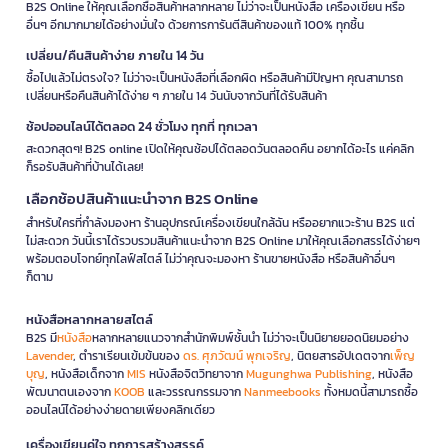
B2S Online ให้คุณเลือกซื้อสินค้าหลากหลาย ไม่ว่าจะเป็นหนังสือ เครื่องเขียน หรือ
อื่นๆ อีกมากมายได้อย่างมั่นใจ ด้วยการการันตีสินค้าของแท้ 100% ทุกชิ้น
เปลี่ยน/คืนสินค้าง่าย ภายใน 14 วัน
ซื้อไปแล้วไม่ตรงใจ? ไม่ว่าจะเป็นหนังสือที่เลือกผิด หรือสินค้ามีปัญหา คุณสามารถ
เปลี่ยนหรือคืนสินค้าได้ง่าย ๆ ภายใน 14 วันนับจากวันที่ได้รับสินค้า
ช้อปออนไลน์ได้ตลอด 24 ชั่วโมง ทุกที่ ทุกเวลา
สะดวกสุดๆ! B2S online เปิดให้คุณช้อปได้ตลอดวันตลอดคืน อยากได้อะไร แค่คลิก
ก็รอรับสินค้าที่บ้านได้เลย!
เลือกช้อปสินค้าแนะนำจาก B2S Online
สำหรับใครที่กำลังมองหา ร้านอุปกรณ์เครื่องเขียนใกล้ฉัน หรืออยากแวะร้าน B2S แต่
ไม่สะดวก วันนี้เราได้รวบรวมสินค้าแนะนำจาก B2S Online มาให้คุณเลือกสรรได้ง่ายๆ
พร้อมตอบโจทย์ทุกไลฟ์สไตล์ ไม่ว่าคุณจะมองหา ร้านขายหนังสือ หรือสินค้าอื่นๆ
ก็ตาม
หนังสือหลากหลายสไตล์
B2S มี
หนังสือ
หลากหลายแนวจากสำนักพิมพ์ชั้นนำ ไม่ว่าจะเป็นนิยายยอดนิยมอย่าง
Lavender
, ตำราเรียนเข้มข้นของ
ดร. ศุภวัฒน์ พุกเจริญ
, นิตยสารอัปเดตจาก
เพ็ญ
บุญ
, หนังสือเด็กจาก
MIS
หนังสือจิตวิทยาจาก
Mugunghwa Publishing
, หนังสือ
พัฒนาตนเองจาก
KOOB
และวรรณกรรมจาก
Nanmeebooks
ทั้งหมดนี้สามารถซื้อ
ออนไลน์ได้อย่างง่ายดายเพียงคลิกเดียว
เครื่องเขียนคู่ใจ ทุกการสร้างสรรค์