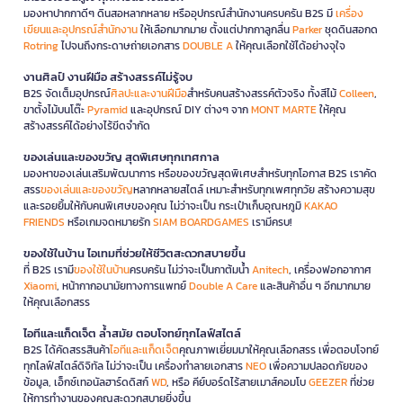
มองหาปากกาดีๆ ดินสอหลากหลาย หรืออุปกรณ์สำนักงานครบครัน B2S มี
เครื่อง
เขียนและอุปกรณ์สำนักงาน
ให้เลือกมากมาย ตั้งแต่ปากกาลูกลื่น
Parker
ชุดดินสอกด
Rotring
ไปจนถึงกระดาษถ่ายเอกสาร
DOUBLE A
ให้คุณเลือกใช้ได้อย่างจุใจ
งานศิลป์ งานฝีมือ สร้างสรรค์ไม่รู้จบ
B2S จัดเต็มอุปกรณ์
ศิลปะและงานฝีมือ
สำหรับคนสร้างสรรค์ตัวจริง ทั้งสีไม้
Colleen
,
ขาตั้งไม้บนโต๊ะ
Pyramid
และอุปกรณ์ DIY ต่างๆ จาก
MONT MARTE
ให้คุณ
สร้างสรรค์ได้อย่างไร้ขีดจำกัด
ของเล่นและของขวัญ สุดพิเศษทุกเทศกาล
มองหาของเล่นเสริมพัฒนาการ หรือของขวัญสุดพิเศษสำหรับทุกโอกาส B2S เราคัด
สรร
ของเล่นและของขวัญ
หลากหลายสไตล์ เหมาะสำหรับทุกเพศทุกวัย สร้างความสุข
และรอยยิ้มให้กับคนพิเศษของคุณ ไม่ว่าจะเป็น กระเป๋าเก็บอุณหภูมิ
KAKAO
FRIENDS
หรือเกมจดหมายรัก
SIAM BOARDGAMES
เรามีครบ!
ของใช้ในบ้าน ไอเทมที่ช่วยให้ชีวิตสะดวกสบายขึ้น
ที่ B2S เรามี
ของใช้ในบ้าน
ครบครัน ไม่ว่าจะเป็นกาต้มน้ำ
Anitech
, เครื่องฟอกอากาศ
Xiaomi
, หน้ากากอนามัยทางการแพทย์
Double A Care
และสินค้าอื่น ๆ อีกมากมาย
ให้คุณเลือกสรร
ไอทีและแก็ดเจ็ต ล้ำสมัย ตอบโจทย์ทุกไลฟ์สไตล์
B2S ได้คัดสรรสินค้า
ไอทีและแก็ดเจ็ต
คุณภาพเยี่ยมมาให้คุณเลือกสรร เพื่อตอบโจทย์
ทุกไลฟ์สไตล์ดิจิทัล ไม่ว่าจะเป็น เครื่องทำลายเอกสาร
NEO
เพื่อความปลอดภัยของ
ข้อมูล, เอ็กซ์เทอนัลฮาร์ดดิสก์
WD
, หรือ คีย์บอร์ดไร้สายเมาส์คอมโบ
GEEZER
ที่ช่วย
ให้การทำงานของคุณสะดวกสบายยิ่งขึ้น