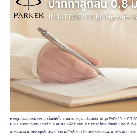
หากคุณต้องการปากกาลูกลื่นที่ให้ทั้งความเรียบหรูและประสิทธิภาพสูง PARKER IM RIT 
เมี่ยมและความทนทาน กดสั่งซื้อเลยวันนี้ เพื่อสัมผัสประสบการณ์การเขียนที่เหนือระดั
#ParkerIM #ปากกาลูกลื่น #พรีเมี่ยม #สไตล์เรียบง่าย #ปากกาParker #เครื่องเขียนคุ