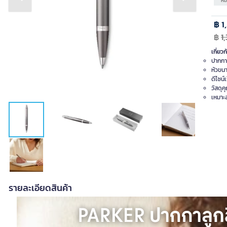
Previous slide
Next slide
หม
฿ 1
฿
1
เกี่ยวก
ปากกา
หัวขนา
ดีไซน์
วัสดุค
เหมาะส
รายละเอียดสินค้า