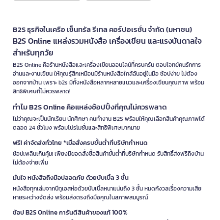
B2S ธุรกิจในเครือ เซ็นทรัล รีเทล คอร์ปอเรชั่น จำกัด (มหาชน)
B2S Online แหล่งรวมหนังสือ เครื่องเขียน และแรงบันดาลใจ
สำหรับทุกวัย
B2S Online คือร้านหนังสือและเครื่องเขียนออนไลน์ที่ครบครัน ตอบโจทย์คนรักการ
อ่านและงานเขียน ให้คุณรู้สึกเหมือนมีร้านหนังสือใกล้ฉันอยู่ในมือ ช้อปง่าย ไม่ต้อง
ออกจากบ้าน เพราะ b2s มีทั้งหนังสือหลากหลายแนวและเครื่องเขียนคุณภาพ พร้อม
สิทธิพิเศษที่ไม่ควรพลาด!
ทำไม B2S Online คือแหล่งช้อปปิ้งที่คุณไม่ควรพลาด
ไม่ว่าคุณจะเป็นนักเรียน นักศึกษา คนทำงาน B2S พร้อมให้คุณเลือกสินค้าคุณภาพได้
ตลอด 24 ชั่วโมง พร้อมโปรโมชั่นและสิทธิพิเศษมากมาย
ฟรี! ค่าจัดส่งทั่วไทย *เมื่อสั่งครบขั้นต่ำที่บริษัทกำหนด
ช้อปเพลินเกินคุ้ม! เพียงมียอดสั่งซื้อสินค้าขั้นต่ำที่บริษัทกำหนด รับสิทธิ์ส่งฟรีถึงบ้าน
ไม่ต้องจ่ายเพิ่ม
มั่นใจ หนังสือถึงมือปลอดภัย ด้วยบับเบิ้ล 3 ชั้น
หนังสือทุกเล่มจากบีทูเอสห่อด้วยบับเบิ้ลหนาแน่นถึง 3 ชั้น หมดกังวลเรื่องความเสีย
หายระหว่างจัดส่ง พร้อมส่งตรงถึงมือคุณในสภาพสมบูรณ์
ช้อป B2S Online การันตีสินค้าของแท้ 100%