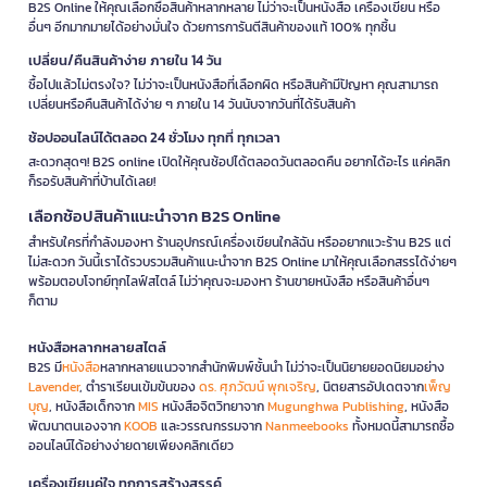
B2S Online ให้คุณเลือกซื้อสินค้าหลากหลาย ไม่ว่าจะเป็นหนังสือ เครื่องเขียน หรือ
อื่นๆ อีกมากมายได้อย่างมั่นใจ ด้วยการการันตีสินค้าของแท้ 100% ทุกชิ้น
เปลี่ยน/คืนสินค้าง่าย ภายใน 14 วัน
ซื้อไปแล้วไม่ตรงใจ? ไม่ว่าจะเป็นหนังสือที่เลือกผิด หรือสินค้ามีปัญหา คุณสามารถ
เปลี่ยนหรือคืนสินค้าได้ง่าย ๆ ภายใน 14 วันนับจากวันที่ได้รับสินค้า
ช้อปออนไลน์ได้ตลอด 24 ชั่วโมง ทุกที่ ทุกเวลา
สะดวกสุดๆ! B2S online เปิดให้คุณช้อปได้ตลอดวันตลอดคืน อยากได้อะไร แค่คลิก
ก็รอรับสินค้าที่บ้านได้เลย!
เลือกช้อปสินค้าแนะนำจาก B2S Online
สำหรับใครที่กำลังมองหา ร้านอุปกรณ์เครื่องเขียนใกล้ฉัน หรืออยากแวะร้าน B2S แต่
ไม่สะดวก วันนี้เราได้รวบรวมสินค้าแนะนำจาก B2S Online มาให้คุณเลือกสรรได้ง่ายๆ
พร้อมตอบโจทย์ทุกไลฟ์สไตล์ ไม่ว่าคุณจะมองหา ร้านขายหนังสือ หรือสินค้าอื่นๆ
ก็ตาม
หนังสือหลากหลายสไตล์
B2S มี
หนังสือ
หลากหลายแนวจากสำนักพิมพ์ชั้นนำ ไม่ว่าจะเป็นนิยายยอดนิยมอย่าง
Lavender
, ตำราเรียนเข้มข้นของ
ดร. ศุภวัฒน์ พุกเจริญ
, นิตยสารอัปเดตจาก
เพ็ญ
บุญ
, หนังสือเด็กจาก
MIS
หนังสือจิตวิทยาจาก
Mugunghwa Publishing
, หนังสือ
พัฒนาตนเองจาก
KOOB
และวรรณกรรมจาก
Nanmeebooks
ทั้งหมดนี้สามารถซื้อ
ออนไลน์ได้อย่างง่ายดายเพียงคลิกเดียว
เครื่องเขียนคู่ใจ ทุกการสร้างสรรค์