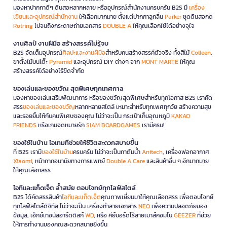
มองหาปากกาดีๆ ดินสอหลากหลาย หรืออุปกรณ์สำนักงานครบครัน B2S มี
เครื่อง
เขียนและอุปกรณ์สำนักงาน
ให้เลือกมากมาย ตั้งแต่ปากกาลูกลื่น
Parker
ชุดดินสอกด
Rotring
ไปจนถึงกระดาษถ่ายเอกสาร
DOUBLE A
ให้คุณเลือกใช้ได้อย่างจุใจ
งานศิลป์ งานฝีมือ สร้างสรรค์ไม่รู้จบ
B2S จัดเต็มอุปกรณ์
ศิลปะและงานฝีมือ
สำหรับคนสร้างสรรค์ตัวจริง ทั้งสีไม้
Colleen
,
ขาตั้งไม้บนโต๊ะ
Pyramid
และอุปกรณ์ DIY ต่างๆ จาก
MONT MARTE
ให้คุณ
สร้างสรรค์ได้อย่างไร้ขีดจำกัด
ของเล่นและของขวัญ สุดพิเศษทุกเทศกาล
มองหาของเล่นเสริมพัฒนาการ หรือของขวัญสุดพิเศษสำหรับทุกโอกาส B2S เราคัด
สรร
ของเล่นและของขวัญ
หลากหลายสไตล์ เหมาะสำหรับทุกเพศทุกวัย สร้างความสุข
และรอยยิ้มให้กับคนพิเศษของคุณ ไม่ว่าจะเป็น กระเป๋าเก็บอุณหภูมิ
KAKAO
FRIENDS
หรือเกมจดหมายรัก
SIAM BOARDGAMES
เรามีครบ!
ของใช้ในบ้าน ไอเทมที่ช่วยให้ชีวิตสะดวกสบายขึ้น
ที่ B2S เรามี
ของใช้ในบ้าน
ครบครัน ไม่ว่าจะเป็นกาต้มน้ำ
Anitech
, เครื่องฟอกอากาศ
Xiaomi
, หน้ากากอนามัยทางการแพทย์
Double A Care
และสินค้าอื่น ๆ อีกมากมาย
ให้คุณเลือกสรร
ไอทีและแก็ดเจ็ต ล้ำสมัย ตอบโจทย์ทุกไลฟ์สไตล์
B2S ได้คัดสรรสินค้า
ไอทีและแก็ดเจ็ต
คุณภาพเยี่ยมมาให้คุณเลือกสรร เพื่อตอบโจทย์
ทุกไลฟ์สไตล์ดิจิทัล ไม่ว่าจะเป็น เครื่องทำลายเอกสาร
NEO
เพื่อความปลอดภัยของ
ข้อมูล, เอ็กซ์เทอนัลฮาร์ดดิสก์
WD
, หรือ คีย์บอร์ดไร้สายเมาส์คอมโบ
GEEZER
ที่ช่วย
ให้การทำงานของคุณสะดวกสบายยิ่งขึ้น