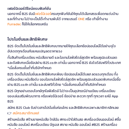
เฟอร์นิเจอร์ดีไซน์ครบฟังก์ชั่น
นอกจากนี้ B2S ยังมี
เฟอร์นิเจอร์
ครบทุกฟังก์ชันให้คุณได้เลือกสรรเพื่อตกแต่งบ้าน
และที่ทำงาน ไม่ว่าจะเป็นโต๊ะทำงานพับได้ จากแบรนด์
ONE
หรือ เก้าอี้ทำงาน
Furradec
ก็มีให้เลือกครบครัน
โปรโมชั่นและสิทธิพิเศษ
B2S จัดเต็มโปรโมชั่นและสิทธิพิเศษมากมายให้คุณเลือกช้อปออนไลน์ได้อย่างจุใจ
อัปเดตทุกเดือนกับแคมเปญลดราคาแรง
ทั้งสินค้าเครื่องเขียน หนังสือขายดี และไอเทมไลฟ์สไตล์สุดชิค พร้อมคูปองส่วนลด
และดีลพิเศษเมื่อช้อปผ่าน B2S.co.th เท่านั้น นอกจากนี้ B2S ยังใจดีส่งฟรีทั่วประเทศ
*เมื่อสั่งครบขั้นต่ำที่บริษัทกำหนด
B2S จัดเต็มโปรโมชั่นและสิทธิพิเศษเพียบ ช้อปออนไลน์ได้เลย! ลดแรงทุกเดือน ทั้ง
เครื่องเขียน หนังสือดัง ของไอเทมไลฟ์สไตล์สุดชิค พร้อมคูปองส่วนลดพิเศษเมื่อซื้อ
ผ่าน B2S.co.th เท่านั้น และส่งฟรีทั่วไทย *เมื่อสั่งครบขั้นต่ำที่บริษัทกำหนด
B2S มีทุกอย่างตอบโจทย์ทุกไลฟ์สไตล์ ไม่ว่าจะเป็นอุปกรณ์อ่านเขียน เครื่องเขียน
ของเล่นเสริมพัฒนาการ หรือเฟอร์นิเจอร์ ช้อปง่าย สะดวก ทุกที่ ทุกเวลา แค่มี App
B2S
สมัคร B2S Club รับข่าวสารโปรโมชั่นก่อนใคร และสิทธิพิเศษเฉพาะสมาชิก! คลิกเลย
สมัครสมาชิกเลย!
👉
#ร้านหนังสือ #ร้านขายหนังสือ ใกล้ฉัน #กระเป๋าใส่ดินสอ #เครื่องเขียนออนไลน์ #ซื้อ
หนังสือ ออนไลน์ #เครื่องเขียน บีทูเอส #ขาย หนังสือ ออนไลน์ #B2S #ร้านเครื่อง