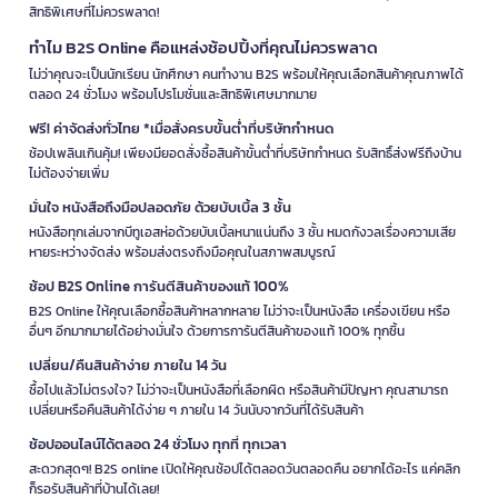
สิทธิพิเศษที่ไม่ควรพลาด!
ทำไม B2S Online คือแหล่งช้อปปิ้งที่คุณไม่ควรพลาด
ไม่ว่าคุณจะเป็นนักเรียน นักศึกษา คนทำงาน B2S พร้อมให้คุณเลือกสินค้าคุณภาพได้
ตลอด 24 ชั่วโมง พร้อมโปรโมชั่นและสิทธิพิเศษมากมาย
ฟรี! ค่าจัดส่งทั่วไทย *เมื่อสั่งครบขั้นต่ำที่บริษัทกำหนด
ช้อปเพลินเกินคุ้ม! เพียงมียอดสั่งซื้อสินค้าขั้นต่ำที่บริษัทกำหนด รับสิทธิ์ส่งฟรีถึงบ้าน
ไม่ต้องจ่ายเพิ่ม
มั่นใจ หนังสือถึงมือปลอดภัย ด้วยบับเบิ้ล 3 ชั้น
หนังสือทุกเล่มจากบีทูเอสห่อด้วยบับเบิ้ลหนาแน่นถึง 3 ชั้น หมดกังวลเรื่องความเสีย
หายระหว่างจัดส่ง พร้อมส่งตรงถึงมือคุณในสภาพสมบูรณ์
ช้อป B2S Online การันตีสินค้าของแท้ 100%
B2S Online ให้คุณเลือกซื้อสินค้าหลากหลาย ไม่ว่าจะเป็นหนังสือ เครื่องเขียน หรือ
อื่นๆ อีกมากมายได้อย่างมั่นใจ ด้วยการการันตีสินค้าของแท้ 100% ทุกชิ้น
เปลี่ยน/คืนสินค้าง่าย ภายใน 14 วัน
ซื้อไปแล้วไม่ตรงใจ? ไม่ว่าจะเป็นหนังสือที่เลือกผิด หรือสินค้ามีปัญหา คุณสามารถ
เปลี่ยนหรือคืนสินค้าได้ง่าย ๆ ภายใน 14 วันนับจากวันที่ได้รับสินค้า
ช้อปออนไลน์ได้ตลอด 24 ชั่วโมง ทุกที่ ทุกเวลา
สะดวกสุดๆ! B2S online เปิดให้คุณช้อปได้ตลอดวันตลอดคืน อยากได้อะไร แค่คลิก
ก็รอรับสินค้าที่บ้านได้เลย!