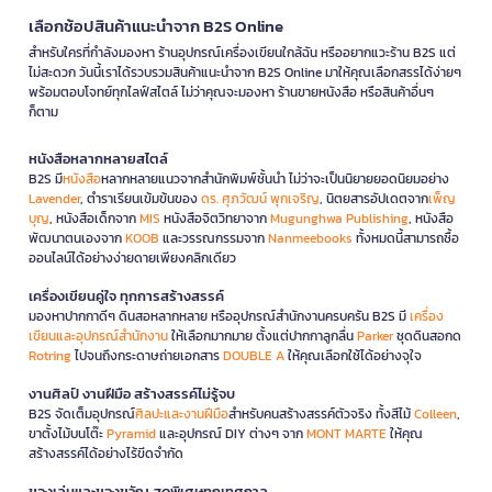
เลือกช้อปสินค้าแนะนำจาก B2S Online
สำหรับใครที่กำลังมองหา ร้านอุปกรณ์เครื่องเขียนใกล้ฉัน หรืออยากแวะร้าน B2S แต่
ไม่สะดวก วันนี้เราได้รวบรวมสินค้าแนะนำจาก B2S Online มาให้คุณเลือกสรรได้ง่ายๆ
พร้อมตอบโจทย์ทุกไลฟ์สไตล์ ไม่ว่าคุณจะมองหา ร้านขายหนังสือ หรือสินค้าอื่นๆ
ก็ตาม
หนังสือหลากหลายสไตล์
B2S มี
หนังสือ
หลากหลายแนวจากสำนักพิมพ์ชั้นนำ ไม่ว่าจะเป็นนิยายยอดนิยมอย่าง
Lavender
, ตำราเรียนเข้มข้นของ
ดร. ศุภวัฒน์ พุกเจริญ
, นิตยสารอัปเดตจาก
เพ็ญ
บุญ
, หนังสือเด็กจาก
MIS
หนังสือจิตวิทยาจาก
Mugunghwa Publishing
, หนังสือ
พัฒนาตนเองจาก
KOOB
และวรรณกรรมจาก
Nanmeebooks
ทั้งหมดนี้สามารถซื้อ
ออนไลน์ได้อย่างง่ายดายเพียงคลิกเดียว
เครื่องเขียนคู่ใจ ทุกการสร้างสรรค์
มองหาปากกาดีๆ ดินสอหลากหลาย หรืออุปกรณ์สำนักงานครบครัน B2S มี
เครื่อง
เขียนและอุปกรณ์สำนักงาน
ให้เลือกมากมาย ตั้งแต่ปากกาลูกลื่น
Parker
ชุดดินสอกด
Rotring
ไปจนถึงกระดาษถ่ายเอกสาร
DOUBLE A
ให้คุณเลือกใช้ได้อย่างจุใจ
งานศิลป์ งานฝีมือ สร้างสรรค์ไม่รู้จบ
B2S จัดเต็มอุปกรณ์
ศิลปะและงานฝีมือ
สำหรับคนสร้างสรรค์ตัวจริง ทั้งสีไม้
Colleen
,
ขาตั้งไม้บนโต๊ะ
Pyramid
และอุปกรณ์ DIY ต่างๆ จาก
MONT MARTE
ให้คุณ
สร้างสรรค์ได้อย่างไร้ขีดจำกัด
ของเล่นและของขวัญ สุดพิเศษทุกเทศกาล