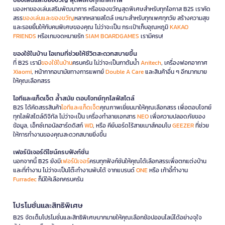
มองหาของเล่นเสริมพัฒนาการ หรือของขวัญสุดพิเศษสำหรับทุกโอกาส B2S เราคัด
สรร
ของเล่นและของขวัญ
หลากหลายสไตล์ เหมาะสำหรับทุกเพศทุกวัย สร้างความสุข
และรอยยิ้มให้กับคนพิเศษของคุณ ไม่ว่าจะเป็น กระเป๋าเก็บอุณหภูมิ
KAKAO
FRIENDS
หรือเกมจดหมายรัก
SIAM BOARDGAMES
เรามีครบ!
ของใช้ในบ้าน ไอเทมที่ช่วยให้ชีวิตสะดวกสบายขึ้น
ที่ B2S เรามี
ของใช้ในบ้าน
ครบครัน ไม่ว่าจะเป็นกาต้มน้ำ
Anitech
, เครื่องฟอกอากาศ
Xiaomi
, หน้ากากอนามัยทางการแพทย์
Double A Care
และสินค้าอื่น ๆ อีกมากมาย
ให้คุณเลือกสรร
ไอทีและแก็ดเจ็ต ล้ำสมัย ตอบโจทย์ทุกไลฟ์สไตล์
B2S ได้คัดสรรสินค้า
ไอทีและแก็ดเจ็ต
คุณภาพเยี่ยมมาให้คุณเลือกสรร เพื่อตอบโจทย์
ทุกไลฟ์สไตล์ดิจิทัล ไม่ว่าจะเป็น เครื่องทำลายเอกสาร
NEO
เพื่อความปลอดภัยของ
ข้อมูล, เอ็กซ์เทอนัลฮาร์ดดิสก์
WD
, หรือ คีย์บอร์ดไร้สายเมาส์คอมโบ
GEEZER
ที่ช่วย
ให้การทำงานของคุณสะดวกสบายยิ่งขึ้น
เฟอร์นิเจอร์ดีไซน์ครบฟังก์ชั่น
นอกจากนี้ B2S ยังมี
เฟอร์นิเจอร์
ครบทุกฟังก์ชันให้คุณได้เลือกสรรเพื่อตกแต่งบ้าน
และที่ทำงาน ไม่ว่าจะเป็นโต๊ะทำงานพับได้ จากแบรนด์
ONE
หรือ เก้าอี้ทำงาน
Furradec
ก็มีให้เลือกครบครัน
โปรโมชั่นและสิทธิพิเศษ
B2S จัดเต็มโปรโมชั่นและสิทธิพิเศษมากมายให้คุณเลือกช้อปออนไลน์ได้อย่างจุใจ