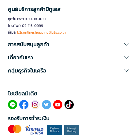
ศูนย์บริการลูกค้าบีทูเอส
ทุกวัน เวลา 8.30-18.00 น.
โทรศัพท์: 02-115-0999
อีเมล:
b2sonlineshopping@b2s.co.th
การสนับสนุนลูกค้า
เกี่ยวกับเรา
กลุ่มธุรกิจในเครือ
โซเซียลมีเดีย​
รองรับการชำระเงิน