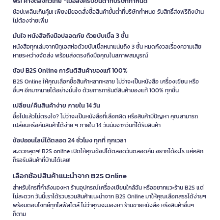
ฟรี! ค่าจัดส่งทั่วไทย *เมื่อสั่งครบขั้นต่ำที่บริษัทกำหนด
ช้อปเพลินเกินคุ้ม! เพียงมียอดสั่งซื้อสินค้าขั้นต่ำที่บริษัทกำหนด รับสิทธิ์ส่งฟรีถึงบ้าน
ไม่ต้องจ่ายเพิ่ม
มั่นใจ หนังสือถึงมือปลอดภัย ด้วยบับเบิ้ล 3 ชั้น
หนังสือทุกเล่มจากบีทูเอสห่อด้วยบับเบิ้ลหนาแน่นถึง 3 ชั้น หมดกังวลเรื่องความเสีย
หายระหว่างจัดส่ง พร้อมส่งตรงถึงมือคุณในสภาพสมบูรณ์
ช้อป B2S Online การันตีสินค้าของแท้ 100%
B2S Online ให้คุณเลือกซื้อสินค้าหลากหลาย ไม่ว่าจะเป็นหนังสือ เครื่องเขียน หรือ
อื่นๆ อีกมากมายได้อย่างมั่นใจ ด้วยการการันตีสินค้าของแท้ 100% ทุกชิ้น
เปลี่ยน/คืนสินค้าง่าย ภายใน 14 วัน
ซื้อไปแล้วไม่ตรงใจ? ไม่ว่าจะเป็นหนังสือที่เลือกผิด หรือสินค้ามีปัญหา คุณสามารถ
เปลี่ยนหรือคืนสินค้าได้ง่าย ๆ ภายใน 14 วันนับจากวันที่ได้รับสินค้า
ช้อปออนไลน์ได้ตลอด 24 ชั่วโมง ทุกที่ ทุกเวลา
สะดวกสุดๆ! B2S online เปิดให้คุณช้อปได้ตลอดวันตลอดคืน อยากได้อะไร แค่คลิก
ก็รอรับสินค้าที่บ้านได้เลย!
เลือกช้อปสินค้าแนะนำจาก B2S Online
สำหรับใครที่กำลังมองหา ร้านอุปกรณ์เครื่องเขียนใกล้ฉัน หรืออยากแวะร้าน B2S แต่
ไม่สะดวก วันนี้เราได้รวบรวมสินค้าแนะนำจาก B2S Online มาให้คุณเลือกสรรได้ง่ายๆ
พร้อมตอบโจทย์ทุกไลฟ์สไตล์ ไม่ว่าคุณจะมองหา ร้านขายหนังสือ หรือสินค้าอื่นๆ
ก็ตาม