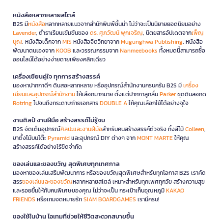
หนังสือหลากหลายสไตล์
B2S มี
หนังสือ
หลากหลายแนวจากสำนักพิมพ์ชั้นนำ ไม่ว่าจะเป็นนิยายยอดนิยมอย่าง
Lavender
, ตำราเรียนเข้มข้นของ
ดร. ศุภวัฒน์ พุกเจริญ
, นิตยสารอัปเดตจาก
เพ็ญ
บุญ
, หนังสือเด็กจาก
MIS
หนังสือจิตวิทยาจาก
Mugunghwa Publishing
, หนังสือ
พัฒนาตนเองจาก
KOOB
และวรรณกรรมจาก
Nanmeebooks
ทั้งหมดนี้สามารถซื้อ
ออนไลน์ได้อย่างง่ายดายเพียงคลิกเดียว
เครื่องเขียนคู่ใจ ทุกการสร้างสรรค์
มองหาปากกาดีๆ ดินสอหลากหลาย หรืออุปกรณ์สำนักงานครบครัน B2S มี
เครื่อง
เขียนและอุปกรณ์สำนักงาน
ให้เลือกมากมาย ตั้งแต่ปากกาลูกลื่น
Parker
ชุดดินสอกด
Rotring
ไปจนถึงกระดาษถ่ายเอกสาร
DOUBLE A
ให้คุณเลือกใช้ได้อย่างจุใจ
งานศิลป์ งานฝีมือ สร้างสรรค์ไม่รู้จบ
B2S จัดเต็มอุปกรณ์
ศิลปะและงานฝีมือ
สำหรับคนสร้างสรรค์ตัวจริง ทั้งสีไม้
Colleen
,
ขาตั้งไม้บนโต๊ะ
Pyramid
และอุปกรณ์ DIY ต่างๆ จาก
MONT MARTE
ให้คุณ
สร้างสรรค์ได้อย่างไร้ขีดจำกัด
ของเล่นและของขวัญ สุดพิเศษทุกเทศกาล
มองหาของเล่นเสริมพัฒนาการ หรือของขวัญสุดพิเศษสำหรับทุกโอกาส B2S เราคัด
สรร
ของเล่นและของขวัญ
หลากหลายสไตล์ เหมาะสำหรับทุกเพศทุกวัย สร้างความสุข
และรอยยิ้มให้กับคนพิเศษของคุณ ไม่ว่าจะเป็น กระเป๋าเก็บอุณหภูมิ
KAKAO
FRIENDS
หรือเกมจดหมายรัก
SIAM BOARDGAMES
เรามีครบ!
ของใช้ในบ้าน ไอเทมที่ช่วยให้ชีวิตสะดวกสบายขึ้น