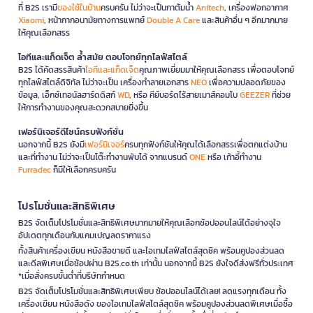
ที่ B2S เรามี
ของใช้ในบ้าน
ครบครัน ไม่ว่าจะเป็นกาต้มน้ำ
Anitech
, เครื่องฟอกอากาศ
Xiaomi
, หน้ากากอนามัยทางการแพทย์
Double A Care
และสินค้าอื่น ๆ อีกมากมาย
ให้คุณเลือกสรร
ไอทีและแก็ดเจ็ต ล้ำสมัย ตอบโจทย์ทุกไลฟ์สไตล์
B2S ได้คัดสรรสินค้า
ไอทีและแก็ดเจ็ต
คุณภาพเยี่ยมมาให้คุณเลือกสรร เพื่อตอบโจทย์
ทุกไลฟ์สไตล์ดิจิทัล ไม่ว่าจะเป็น เครื่องทำลายเอกสาร
NEO
เพื่อความปลอดภัยของ
ข้อมูล, เอ็กซ์เทอนัลฮาร์ดดิสก์
WD
, หรือ คีย์บอร์ดไร้สายเมาส์คอมโบ
GEEZER
ที่ช่วย
ให้การทำงานของคุณสะดวกสบายยิ่งขึ้น
เฟอร์นิเจอร์ดีไซน์ครบฟังก์ชั่น
นอกจากนี้ B2S ยังมี
เฟอร์นิเจอร์
ครบทุกฟังก์ชันให้คุณได้เลือกสรรเพื่อตกแต่งบ้าน
และที่ทำงาน ไม่ว่าจะเป็นโต๊ะทำงานพับได้ จากแบรนด์
ONE
หรือ เก้าอี้ทำงาน
Furradec
ก็มีให้เลือกครบครัน
โปรโมชั่นและสิทธิพิเศษ
B2S จัดเต็มโปรโมชั่นและสิทธิพิเศษมากมายให้คุณเลือกช้อปออนไลน์ได้อย่างจุใจ
อัปเดตทุกเดือนกับแคมเปญลดราคาแรง
ทั้งสินค้าเครื่องเขียน หนังสือขายดี และไอเทมไลฟ์สไตล์สุดชิค พร้อมคูปองส่วนลด
และดีลพิเศษเมื่อช้อปผ่าน B2S.co.th เท่านั้น นอกจากนี้ B2S ยังใจดีส่งฟรีทั่วประเทศ
*เมื่อสั่งครบขั้นต่ำที่บริษัทกำหนด
B2S จัดเต็มโปรโมชั่นและสิทธิพิเศษเพียบ ช้อปออนไลน์ได้เลย! ลดแรงทุกเดือน ทั้ง
เครื่องเขียน หนังสือดัง ของไอเทมไลฟ์สไตล์สุดชิค พร้อมคูปองส่วนลดพิเศษเมื่อซื้อ