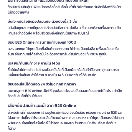
ฟรี! ค่าจัดส่งทั่วไทย *เมื่อสั่งครบขั้นต่ำที่บริษัทกำหนด
ช้อปเพลินเกินคุ้ม! เพียงมียอดสั่งซื้อสินค้าขั้นต่ำที่บริษัทกำหนด รับสิทธิ์ส่งฟรีถึงบ้าน
ไม่ต้องจ่ายเพิ่ม
มั่นใจ หนังสือถึงมือปลอดภัย ด้วยบับเบิ้ล 3 ชั้น
หนังสือทุกเล่มจากบีทูเอสห่อด้วยบับเบิ้ลหนาแน่นถึง 3 ชั้น หมดกังวลเรื่องความเสีย
หายระหว่างจัดส่ง พร้อมส่งตรงถึงมือคุณในสภาพสมบูรณ์
ช้อป B2S Online การันตีสินค้าของแท้ 100%
B2S Online ให้คุณเลือกซื้อสินค้าหลากหลาย ไม่ว่าจะเป็นหนังสือ เครื่องเขียน หรือ
อื่นๆ อีกมากมายได้อย่างมั่นใจ ด้วยการการันตีสินค้าของแท้ 100% ทุกชิ้น
เปลี่ยน/คืนสินค้าง่าย ภายใน 14 วัน
ซื้อไปแล้วไม่ตรงใจ? ไม่ว่าจะเป็นหนังสือที่เลือกผิด หรือสินค้ามีปัญหา คุณสามารถ
เปลี่ยนหรือคืนสินค้าได้ง่าย ๆ ภายใน 14 วันนับจากวันที่ได้รับสินค้า
ช้อปออนไลน์ได้ตลอด 24 ชั่วโมง ทุกที่ ทุกเวลา
สะดวกสุดๆ! B2S online เปิดให้คุณช้อปได้ตลอดวันตลอดคืน อยากได้อะไร แค่คลิก
ก็รอรับสินค้าที่บ้านได้เลย!
เลือกช้อปสินค้าแนะนำจาก B2S Online
สำหรับใครที่กำลังมองหา ร้านอุปกรณ์เครื่องเขียนใกล้ฉัน หรืออยากแวะร้าน B2S แต่
ไม่สะดวก วันนี้เราได้รวบรวมสินค้าแนะนำจาก B2S Online มาให้คุณเลือกสรรได้ง่ายๆ
พร้อมตอบโจทย์ทุกไลฟ์สไตล์ ไม่ว่าคุณจะมองหา ร้านขายหนังสือ หรือสินค้าอื่นๆ
ก็ตาม