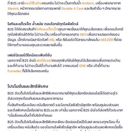
ที่ B2S เรามี
ของใช้ในบ้าน
ครบครัน ไม่ว่าจะเป็นกาต้มน้ำ
Anitech
, เครื่องฟอกอากาศ
Xiaomi
, หน้ากากอนามัยทางการแพทย์
Double A Care
และสินค้าอื่น ๆ อีกมากมาย
ให้คุณเลือกสรร
ไอทีและแก็ดเจ็ต ล้ำสมัย ตอบโจทย์ทุกไลฟ์สไตล์
B2S ได้คัดสรรสินค้า
ไอทีและแก็ดเจ็ต
คุณภาพเยี่ยมมาให้คุณเลือกสรร เพื่อตอบโจทย์
ทุกไลฟ์สไตล์ดิจิทัล ไม่ว่าจะเป็น เครื่องทำลายเอกสาร
NEO
เพื่อความปลอดภัยของ
ข้อมูล, เอ็กซ์เทอนัลฮาร์ดดิสก์
WD
, หรือ คีย์บอร์ดไร้สายเมาส์คอมโบ
GEEZER
ที่ช่วย
ให้การทำงานของคุณสะดวกสบายยิ่งขึ้น
เฟอร์นิเจอร์ดีไซน์ครบฟังก์ชั่น
นอกจากนี้ B2S ยังมี
เฟอร์นิเจอร์
ครบทุกฟังก์ชันให้คุณได้เลือกสรรเพื่อตกแต่งบ้าน
และที่ทำงาน ไม่ว่าจะเป็นโต๊ะทำงานพับได้ จากแบรนด์
ONE
หรือ เก้าอี้ทำงาน
Furradec
ก็มีให้เลือกครบครัน
โปรโมชั่นและสิทธิพิเศษ
B2S จัดเต็มโปรโมชั่นและสิทธิพิเศษมากมายให้คุณเลือกช้อปออนไลน์ได้อย่างจุใจ
อัปเดตทุกเดือนกับแคมเปญลดราคาแรง
ทั้งสินค้าเครื่องเขียน หนังสือขายดี และไอเทมไลฟ์สไตล์สุดชิค พร้อมคูปองส่วนลด
และดีลพิเศษเมื่อช้อปผ่าน B2S.co.th เท่านั้น นอกจากนี้ B2S ยังใจดีส่งฟรีทั่วประเทศ
*เมื่อสั่งครบขั้นต่ำที่บริษัทกำหนด
B2S จัดเต็มโปรโมชั่นและสิทธิพิเศษเพียบ ช้อปออนไลน์ได้เลย! ลดแรงทุกเดือน ทั้ง
เครื่องเขียน หนังสือดัง ของไอเทมไลฟ์สไตล์สุดชิค พร้อมคูปองส่วนลดพิเศษเมื่อซื้อ