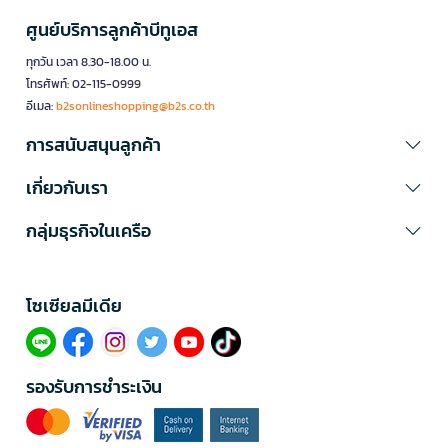
ศูนย์บริการลูกค้าบีทูเอส
ทุกวัน เวลา 8.30-18.00 น.
โทรศัพท์: 02-115-0999
อีเมล:
b2sonlineshopping@b2s.co.th
การสนับสนุนลูกค้า
เกี่ยวกับเรา
กลุ่มธุรกิจในเครือ
โซเซียลมีเดีย​
รองรับการชำระเงิน