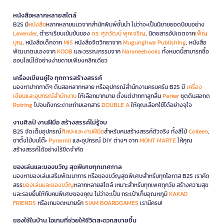
หนังสือหลากหลายสไตล์
B2S มี
หนังสือ
หลากหลายแนวจากสำนักพิมพ์ชั้นนำ ไม่ว่าจะเป็นนิยายยอดนิยมอย่าง
Lavender
, ตำราเรียนเข้มข้นของ
ดร. ศุภวัฒน์ พุกเจริญ
, นิตยสารอัปเดตจาก
เพ็ญ
บุญ
, หนังสือเด็กจาก
MIS
หนังสือจิตวิทยาจาก
Mugunghwa Publishing
, หนังสือ
พัฒนาตนเองจาก
KOOB
และวรรณกรรมจาก
Nanmeebooks
ทั้งหมดนี้สามารถซื้อ
ออนไลน์ได้อย่างง่ายดายเพียงคลิกเดียว
เครื่องเขียนคู่ใจ ทุกการสร้างสรรค์
มองหาปากกาดีๆ ดินสอหลากหลาย หรืออุปกรณ์สำนักงานครบครัน B2S มี
เครื่อง
เขียนและอุปกรณ์สำนักงาน
ให้เลือกมากมาย ตั้งแต่ปากกาลูกลื่น
Parker
ชุดดินสอกด
Rotring
ไปจนถึงกระดาษถ่ายเอกสาร
DOUBLE A
ให้คุณเลือกใช้ได้อย่างจุใจ
งานศิลป์ งานฝีมือ สร้างสรรค์ไม่รู้จบ
B2S จัดเต็มอุปกรณ์
ศิลปะและงานฝีมือ
สำหรับคนสร้างสรรค์ตัวจริง ทั้งสีไม้
Colleen
,
ขาตั้งไม้บนโต๊ะ
Pyramid
และอุปกรณ์ DIY ต่างๆ จาก
MONT MARTE
ให้คุณ
สร้างสรรค์ได้อย่างไร้ขีดจำกัด
ของเล่นและของขวัญ สุดพิเศษทุกเทศกาล
มองหาของเล่นเสริมพัฒนาการ หรือของขวัญสุดพิเศษสำหรับทุกโอกาส B2S เราคัด
สรร
ของเล่นและของขวัญ
หลากหลายสไตล์ เหมาะสำหรับทุกเพศทุกวัย สร้างความสุข
และรอยยิ้มให้กับคนพิเศษของคุณ ไม่ว่าจะเป็น กระเป๋าเก็บอุณหภูมิ
KAKAO
FRIENDS
หรือเกมจดหมายรัก
SIAM BOARDGAMES
เรามีครบ!
ของใช้ในบ้าน ไอเทมที่ช่วยให้ชีวิตสะดวกสบายขึ้น