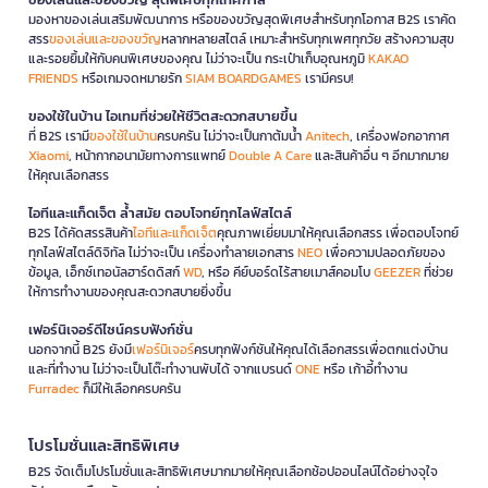
มองหาของเล่นเสริมพัฒนาการ หรือของขวัญสุดพิเศษสำหรับทุกโอกาส B2S เราคัด
สรร
ของเล่นและของขวัญ
หลากหลายสไตล์ เหมาะสำหรับทุกเพศทุกวัย สร้างความสุข
และรอยยิ้มให้กับคนพิเศษของคุณ ไม่ว่าจะเป็น กระเป๋าเก็บอุณหภูมิ
KAKAO
FRIENDS
หรือเกมจดหมายรัก
SIAM BOARDGAMES
เรามีครบ!
ของใช้ในบ้าน ไอเทมที่ช่วยให้ชีวิตสะดวกสบายขึ้น
ที่ B2S เรามี
ของใช้ในบ้าน
ครบครัน ไม่ว่าจะเป็นกาต้มน้ำ
Anitech
, เครื่องฟอกอากาศ
Xiaomi
, หน้ากากอนามัยทางการแพทย์
Double A Care
และสินค้าอื่น ๆ อีกมากมาย
ให้คุณเลือกสรร
ไอทีและแก็ดเจ็ต ล้ำสมัย ตอบโจทย์ทุกไลฟ์สไตล์
B2S ได้คัดสรรสินค้า
ไอทีและแก็ดเจ็ต
คุณภาพเยี่ยมมาให้คุณเลือกสรร เพื่อตอบโจทย์
ทุกไลฟ์สไตล์ดิจิทัล ไม่ว่าจะเป็น เครื่องทำลายเอกสาร
NEO
เพื่อความปลอดภัยของ
ข้อมูล, เอ็กซ์เทอนัลฮาร์ดดิสก์
WD
, หรือ คีย์บอร์ดไร้สายเมาส์คอมโบ
GEEZER
ที่ช่วย
ให้การทำงานของคุณสะดวกสบายยิ่งขึ้น
เฟอร์นิเจอร์ดีไซน์ครบฟังก์ชั่น
นอกจากนี้ B2S ยังมี
เฟอร์นิเจอร์
ครบทุกฟังก์ชันให้คุณได้เลือกสรรเพื่อตกแต่งบ้าน
และที่ทำงาน ไม่ว่าจะเป็นโต๊ะทำงานพับได้ จากแบรนด์
ONE
หรือ เก้าอี้ทำงาน
Furradec
ก็มีให้เลือกครบครัน
โปรโมชั่นและสิทธิพิเศษ
B2S จัดเต็มโปรโมชั่นและสิทธิพิเศษมากมายให้คุณเลือกช้อปออนไลน์ได้อย่างจุใจ