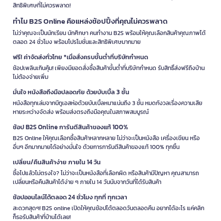
สิทธิพิเศษที่ไม่ควรพลาด!
ทำไม B2S Online คือแหล่งช้อปปิ้งที่คุณไม่ควรพลาด
ไม่ว่าคุณจะเป็นนักเรียน นักศึกษา คนทำงาน B2S พร้อมให้คุณเลือกสินค้าคุณภาพได้
ตลอด 24 ชั่วโมง พร้อมโปรโมชั่นและสิทธิพิเศษมากมาย
ฟรี! ค่าจัดส่งทั่วไทย *เมื่อสั่งครบขั้นต่ำที่บริษัทกำหนด
ช้อปเพลินเกินคุ้ม! เพียงมียอดสั่งซื้อสินค้าขั้นต่ำที่บริษัทกำหนด รับสิทธิ์ส่งฟรีถึงบ้าน
ไม่ต้องจ่ายเพิ่ม
มั่นใจ หนังสือถึงมือปลอดภัย ด้วยบับเบิ้ล 3 ชั้น
หนังสือทุกเล่มจากบีทูเอสห่อด้วยบับเบิ้ลหนาแน่นถึง 3 ชั้น หมดกังวลเรื่องความเสีย
หายระหว่างจัดส่ง พร้อมส่งตรงถึงมือคุณในสภาพสมบูรณ์
ช้อป B2S Online การันตีสินค้าของแท้ 100%
B2S Online ให้คุณเลือกซื้อสินค้าหลากหลาย ไม่ว่าจะเป็นหนังสือ เครื่องเขียน หรือ
อื่นๆ อีกมากมายได้อย่างมั่นใจ ด้วยการการันตีสินค้าของแท้ 100% ทุกชิ้น
เปลี่ยน/คืนสินค้าง่าย ภายใน 14 วัน
ซื้อไปแล้วไม่ตรงใจ? ไม่ว่าจะเป็นหนังสือที่เลือกผิด หรือสินค้ามีปัญหา คุณสามารถ
เปลี่ยนหรือคืนสินค้าได้ง่าย ๆ ภายใน 14 วันนับจากวันที่ได้รับสินค้า
ช้อปออนไลน์ได้ตลอด 24 ชั่วโมง ทุกที่ ทุกเวลา
สะดวกสุดๆ! B2S online เปิดให้คุณช้อปได้ตลอดวันตลอดคืน อยากได้อะไร แค่คลิก
ก็รอรับสินค้าที่บ้านได้เลย!