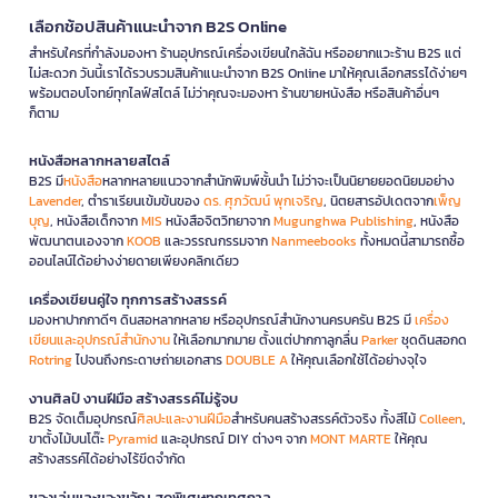
เลือกช้อปสินค้าแนะนำจาก B2S Online
สำหรับใครที่กำลังมองหา ร้านอุปกรณ์เครื่องเขียนใกล้ฉัน หรืออยากแวะร้าน B2S แต่
ไม่สะดวก วันนี้เราได้รวบรวมสินค้าแนะนำจาก B2S Online มาให้คุณเลือกสรรได้ง่ายๆ
พร้อมตอบโจทย์ทุกไลฟ์สไตล์ ไม่ว่าคุณจะมองหา ร้านขายหนังสือ หรือสินค้าอื่นๆ
ก็ตาม
หนังสือหลากหลายสไตล์
B2S มี
หนังสือ
หลากหลายแนวจากสำนักพิมพ์ชั้นนำ ไม่ว่าจะเป็นนิยายยอดนิยมอย่าง
Lavender
, ตำราเรียนเข้มข้นของ
ดร. ศุภวัฒน์ พุกเจริญ
, นิตยสารอัปเดตจาก
เพ็ญ
บุญ
, หนังสือเด็กจาก
MIS
หนังสือจิตวิทยาจาก
Mugunghwa Publishing
, หนังสือ
พัฒนาตนเองจาก
KOOB
และวรรณกรรมจาก
Nanmeebooks
ทั้งหมดนี้สามารถซื้อ
ออนไลน์ได้อย่างง่ายดายเพียงคลิกเดียว
เครื่องเขียนคู่ใจ ทุกการสร้างสรรค์
มองหาปากกาดีๆ ดินสอหลากหลาย หรืออุปกรณ์สำนักงานครบครัน B2S มี
เครื่อง
เขียนและอุปกรณ์สำนักงาน
ให้เลือกมากมาย ตั้งแต่ปากกาลูกลื่น
Parker
ชุดดินสอกด
Rotring
ไปจนถึงกระดาษถ่ายเอกสาร
DOUBLE A
ให้คุณเลือกใช้ได้อย่างจุใจ
งานศิลป์ งานฝีมือ สร้างสรรค์ไม่รู้จบ
B2S จัดเต็มอุปกรณ์
ศิลปะและงานฝีมือ
สำหรับคนสร้างสรรค์ตัวจริง ทั้งสีไม้
Colleen
,
ขาตั้งไม้บนโต๊ะ
Pyramid
และอุปกรณ์ DIY ต่างๆ จาก
MONT MARTE
ให้คุณ
สร้างสรรค์ได้อย่างไร้ขีดจำกัด
ของเล่นและของขวัญ สุดพิเศษทุกเทศกาล