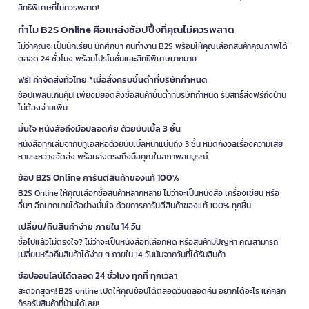
สิทธิพิเศษที่ไม่ควรพลาด!
ทำไม B2S Online คือแหล่งช้อปปิ้งที่คุณไม่ควรพลาด
ไม่ว่าคุณจะเป็นนักเรียน นักศึกษา คนทำงาน B2S พร้อมให้คุณเลือกสินค้าคุณภาพได้
ตลอด 24 ชั่วโมง พร้อมโปรโมชั่นและสิทธิพิเศษมากมาย
ฟรี! ค่าจัดส่งทั่วไทย *เมื่อสั่งครบขั้นต่ำที่บริษัทกำหนด
ช้อปเพลินเกินคุ้ม! เพียงมียอดสั่งซื้อสินค้าขั้นต่ำที่บริษัทกำหนด รับสิทธิ์ส่งฟรีถึงบ้าน
ไม่ต้องจ่ายเพิ่ม
มั่นใจ หนังสือถึงมือปลอดภัย ด้วยบับเบิ้ล 3 ชั้น
หนังสือทุกเล่มจากบีทูเอสห่อด้วยบับเบิ้ลหนาแน่นถึง 3 ชั้น หมดกังวลเรื่องความเสีย
หายระหว่างจัดส่ง พร้อมส่งตรงถึงมือคุณในสภาพสมบูรณ์
ช้อป B2S Online การันตีสินค้าของแท้ 100%
B2S Online ให้คุณเลือกซื้อสินค้าหลากหลาย ไม่ว่าจะเป็นหนังสือ เครื่องเขียน หรือ
อื่นๆ อีกมากมายได้อย่างมั่นใจ ด้วยการการันตีสินค้าของแท้ 100% ทุกชิ้น
เปลี่ยน/คืนสินค้าง่าย ภายใน 14 วัน
ซื้อไปแล้วไม่ตรงใจ? ไม่ว่าจะเป็นหนังสือที่เลือกผิด หรือสินค้ามีปัญหา คุณสามารถ
เปลี่ยนหรือคืนสินค้าได้ง่าย ๆ ภายใน 14 วันนับจากวันที่ได้รับสินค้า
ช้อปออนไลน์ได้ตลอด 24 ชั่วโมง ทุกที่ ทุกเวลา
สะดวกสุดๆ! B2S online เปิดให้คุณช้อปได้ตลอดวันตลอดคืน อยากได้อะไร แค่คลิก
ก็รอรับสินค้าที่บ้านได้เลย!