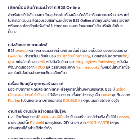
เลือกช้อปสินค้าแนะนำจาก B2S Online
สำหรับใครที่กำลังมองหา ร้านอุปกรณ์เครื่องเขียนใกล้ฉัน หรืออยากแวะร้าน B2S แต่
ไม่สะดวก วันนี้เราได้รวบรวมสินค้าแนะนำจาก B2S Online มาให้คุณเลือกสรรได้ง่ายๆ
พร้อมตอบโจทย์ทุกไลฟ์สไตล์ ไม่ว่าคุณจะมองหา ร้านขายหนังสือ หรือสินค้าอื่นๆ
ก็ตาม
หนังสือหลากหลายสไตล์
B2S มี
หนังสือ
หลากหลายแนวจากสำนักพิมพ์ชั้นนำ ไม่ว่าจะเป็นนิยายยอดนิยมอย่าง
Lavender
, ตำราเรียนเข้มข้นของ
ดร. ศุภวัฒน์ พุกเจริญ
, นิตยสารอัปเดตจาก
เพ็ญ
บุญ
, หนังสือเด็กจาก
MIS
หนังสือจิตวิทยาจาก
Mugunghwa Publishing
, หนังสือ
พัฒนาตนเองจาก
KOOB
และวรรณกรรมจาก
Nanmeebooks
ทั้งหมดนี้สามารถซื้อ
ออนไลน์ได้อย่างง่ายดายเพียงคลิกเดียว
เครื่องเขียนคู่ใจ ทุกการสร้างสรรค์
มองหาปากกาดีๆ ดินสอหลากหลาย หรืออุปกรณ์สำนักงานครบครัน B2S มี
เครื่อง
เขียนและอุปกรณ์สำนักงาน
ให้เลือกมากมาย ตั้งแต่ปากกาลูกลื่น
Parker
ชุดดินสอกด
Rotring
ไปจนถึงกระดาษถ่ายเอกสาร
DOUBLE A
ให้คุณเลือกใช้ได้อย่างจุใจ
งานศิลป์ งานฝีมือ สร้างสรรค์ไม่รู้จบ
B2S จัดเต็มอุปกรณ์
ศิลปะและงานฝีมือ
สำหรับคนสร้างสรรค์ตัวจริง ทั้งสีไม้
Colleen
,
ขาตั้งไม้บนโต๊ะ
Pyramid
และอุปกรณ์ DIY ต่างๆ จาก
MONT MARTE
ให้คุณ
สร้างสรรค์ได้อย่างไร้ขีดจำกัด
ของเล่นและของขวัญ สุดพิเศษทุกเทศกาล