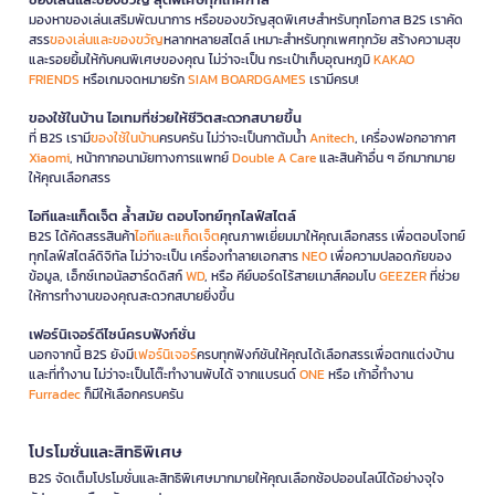
มองหาของเล่นเสริมพัฒนาการ หรือของขวัญสุดพิเศษสำหรับทุกโอกาส B2S เราคัด
สรร
ของเล่นและของขวัญ
หลากหลายสไตล์ เหมาะสำหรับทุกเพศทุกวัย สร้างความสุข
และรอยยิ้มให้กับคนพิเศษของคุณ ไม่ว่าจะเป็น กระเป๋าเก็บอุณหภูมิ
KAKAO
FRIENDS
หรือเกมจดหมายรัก
SIAM BOARDGAMES
เรามีครบ!
ของใช้ในบ้าน ไอเทมที่ช่วยให้ชีวิตสะดวกสบายขึ้น
ที่ B2S เรามี
ของใช้ในบ้าน
ครบครัน ไม่ว่าจะเป็นกาต้มน้ำ
Anitech
, เครื่องฟอกอากาศ
Xiaomi
, หน้ากากอนามัยทางการแพทย์
Double A Care
และสินค้าอื่น ๆ อีกมากมาย
ให้คุณเลือกสรร
ไอทีและแก็ดเจ็ต ล้ำสมัย ตอบโจทย์ทุกไลฟ์สไตล์
B2S ได้คัดสรรสินค้า
ไอทีและแก็ดเจ็ต
คุณภาพเยี่ยมมาให้คุณเลือกสรร เพื่อตอบโจทย์
ทุกไลฟ์สไตล์ดิจิทัล ไม่ว่าจะเป็น เครื่องทำลายเอกสาร
NEO
เพื่อความปลอดภัยของ
ข้อมูล, เอ็กซ์เทอนัลฮาร์ดดิสก์
WD
, หรือ คีย์บอร์ดไร้สายเมาส์คอมโบ
GEEZER
ที่ช่วย
ให้การทำงานของคุณสะดวกสบายยิ่งขึ้น
เฟอร์นิเจอร์ดีไซน์ครบฟังก์ชั่น
นอกจากนี้ B2S ยังมี
เฟอร์นิเจอร์
ครบทุกฟังก์ชันให้คุณได้เลือกสรรเพื่อตกแต่งบ้าน
และที่ทำงาน ไม่ว่าจะเป็นโต๊ะทำงานพับได้ จากแบรนด์
ONE
หรือ เก้าอี้ทำงาน
Furradec
ก็มีให้เลือกครบครัน
โปรโมชั่นและสิทธิพิเศษ
B2S จัดเต็มโปรโมชั่นและสิทธิพิเศษมากมายให้คุณเลือกช้อปออนไลน์ได้อย่างจุใจ